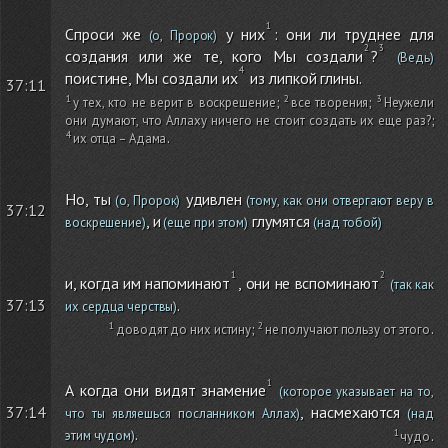
Спроси же
у них
: они ли труднее для
(о, Пророк)
создания или же те, кого Мы создали
?
(Ведь)
поистине, Мы создали их
из липкой глины.
37:11
у тех, кто не верит в воскрешение
;
все творения
;
Неужели
они думают, что Аллаху ничего не стоит создать их еще раз?
;
их отца – Адама
.
Но, ты
удивлен
(о, Пророк)
(тому, как они отвергают веру в
37:12
, и
глумятся
воскрешение)
(еще при этом)
(над тобой)
и, когда им напоминают
, они не вспоминают
(так как
.
37:13
их сердца черствы)
доводят до них истину
;
не получают пользу от этого
.
А когда они видят знамение
(которое указывает на то,
, насмехаются
37:14
что ты являешься посланником Аллах)
(над
.
этим чудом)
чудо
.