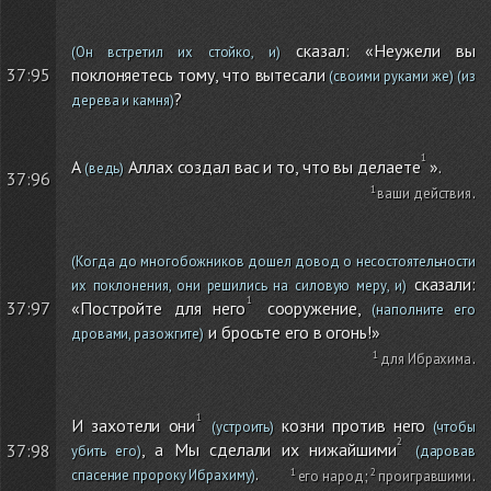
сказал: «Неужели вы
(Он встретил их стойко, и)
37:95
поклоняетесь тому, что вытесали
(своими руками же)
(из
?
дерева и камня)
А
Аллах создал вас и то, что вы делаете
».
(ведь)
37:96
ваши действия
.
(Когда до многобожников дошел довод о несостоятельности
сказали:
их поклонения, они решились на силовую меру, и)
«Постройте для него
сооружение,
37:97
(наполните его
и бросьте его в огонь!»
дровами, разожгите)
для Ибрахима
.
И захотели они
козни против него
(устроить)
(чтобы
, а Мы сделали их нижайшими
37:98
убить его)
(даровав
.
спасение пророку Ибрахиму)
его народ
;
проигравшими
.