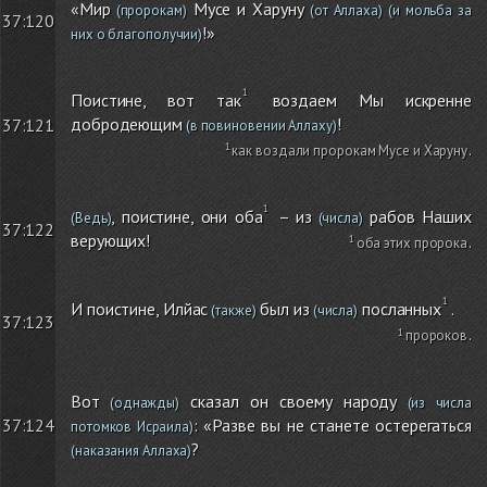
«Мир
Мусе и Харуну
(пророкам)
(от Аллаха)
(и мольба за
37:120
!»
них о благополучии)
Поистине, вот так
воздаем Мы искренне
добродеющим
!
37:121
(в повиновении Аллаху)
как воздали пророкам Мусе и Харуну
.
, поистине, они оба
– из
рабов Наших
(Ведь)
(числа)
37:122
верующих!
оба этих пророка
.
И поистине, Илйас
был из
посланных
.
(также)
(числа)
37:123
пророков
.
Вот
сказал он своему народу
(однажды)
(из числа
37:124
: «Разве вы не станете остерегаться
потомков Исраила)
?
(наказания Аллаха)