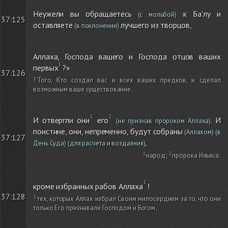
Неужели вы обращаетесь
к Ба'лу и
(с мольбой)
37:125
оставляете
лучшего из творцов,
(в поклонении)
Аллаха, Господа вашего и Господа отцов ваших
первых
?»
37:126
Того, Кто создал вас и всех ваших предков, и сделал
возможным ваше существование
.
И отвергли они
его
. И
(не признав пророком Аллаха)
поистине, они, непременно, будут собраны
(Аллахом)
(в
37:127
,
День Суда)
(для расчета и воздаяния)
народ
;
пророка Ильяса
.
кроме избранных рабов Аллаха
!
37:128
тех, которых Аллах избрал Своим милосердием за то, что они
только Его признавали Господом и Богом
.