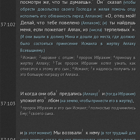
посмотри же, что ты думаешь».
Он
сказал
(чтобы
обрести довольство своего Господа и желая помочь отцу
: «О, отец мой!
исполнить его обязанность перед Аллахом)
Делай, что тебе повелено
;
ты найдешь
(Аллахом)
(и)
37:102
меня, если пожелает Аллах, из
терпеливых
».
(числа)
(И они вышли в долину Мина и дошли до места, где должно
было состояться принесение Исмаила в жертву Аллаху
Всевышнему.)
Исмаил
;
наравне с отцом
;
пророк Ибрахим
;
приношу в
жертву Аллаху
;
Так пророк Ибрахим хотел узнать, как
отнесется к этому его сын.
;
Исмаил
;
я надеюсь получить за
это большую награду от Аллаха
.
И когда они оба
предались
и
(Аллаху)
(тогда Ибрахим)
уложил его
лбом
,
(на землю, чтобы принести его в жертву)
37:103
пророк Ибрахим и его сын Исмаил
;
полностью подчинились
Ему
;
своего сына
.
и
Мы воззвали
к нему
(в этот момент)
(в тот трудный для
37:104
него момент, когда он уже прикоснулся ножом к шее своего