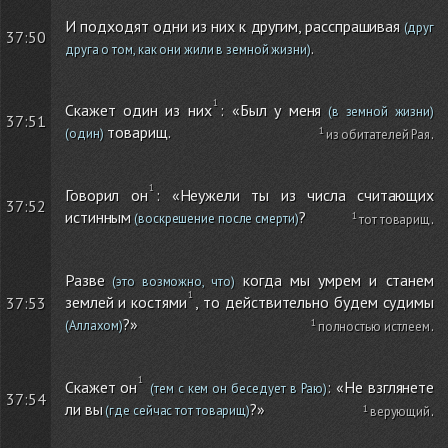
И подходят одни из них к другим, расспрашивая
(друг
37:50
.
друга о том, как они жили в земной жизни)
Скажет один из них
: «Был у меня
(в земной жизни)
37:51
товарищ.
(один)
из обитателей Рая
.
Говорил он
: «Неужели ты из числа считающих
37:52
истинным
?
(воскрешение после смерти)
тот товарищ
.
Разве
когда мы умрем и станем
(это возможно, что)
землей и костями
, то действительно будем судимы
37:53
?»
(Аллахом)
полностью истлеем
.
Скажет он
: «Не взглянете
(тем с кем он беседует в Раю)
37:54
ли вы
?»
(где сейчас тот товарищ)
верующий
.