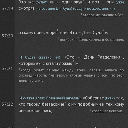
Это же
лишь один звук
, и вот – они
(будет)
(уже)
смотрят
37:19
(на события Дня Суда)
(будучи воскрешенными)
второе дуновение в Рог
.
и скажут они: «Горе
нам! Это – День Суда
».
37:20
погибель
;
День Расчета и Воздаяния
.
: «Это – День Разделения
,
(И будет сказано им)
который вы считали ложью
!»
37:21
когда будет решено между всеми рабами Аллаха по
справедливости
;
не верили словам Аллаха о том, что этот
день наступит
.
: «Соберите
тех,
(И скажет Аллах Всевышний ангелам)
(всех)
кто творил беззаконие
с им подобными и тех, кому
37:22
они поклонялись,
совершал неверие
.