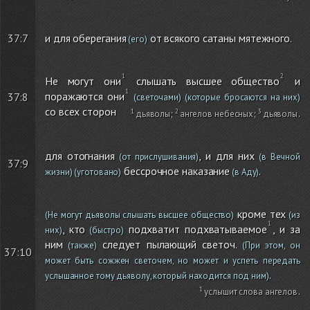
37:7
и для оберегания
от всякого сатаны мятежного.
(его)
Не могут они
слышать высшее общество
и
поражаются они
37:8
(светочами)
(которые бросаются на них)
со всех сторон
дьяволы
;
ангелов небесных
;
дьяволы
.
для отогнания
, и для них
(от прислушивания)
(в Вечной
37:9
бессрочное наказание
.
жизни)
(уготовано)
(в Аду)
кроме тех
(Не могут дьяволы слышать высшее общество)
(из
, кто
подхватит подхватываемое
, и за
них)
(быстро)
ним
следует пылающий светоч.
(также)
(При этом, он
37:10
может быть сожжен светочем, но может и успеть передать
.
услышанное тому дьяволу, который находится под ним)
услышит слова ангелов
.