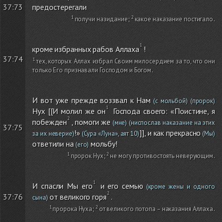
предостерегали
37:73
получи назидание
;
какое наказание постигало
.
кроме избранных рабов Аллаха
!
37:74
тех, которых Аллах избрал Своим милосердием за то, что они
только Его признавали Господом и Богом
.
И вот уже прежде воззвал к Нам
(с мольбой)
(пророк)
Нух [[И молил же он
Господа своего: «Поистине, я
побежден
, помоги же
(мне)
(ниспослав наказание на этих
37:75
!»
]], и как прекрасно
за их неверие)
(Сура «Луна», аят 10)
(Мы)
ответили на
мольбу!
(его)
пророк Нух
;
не могу противостоять неверующим
.
И спасли Мы его
и его семью
(кроме жены и одного
от великого горя
.
37:76
сына)
пророка Нуха
;
от великого потопа – наказания Аллаха
.