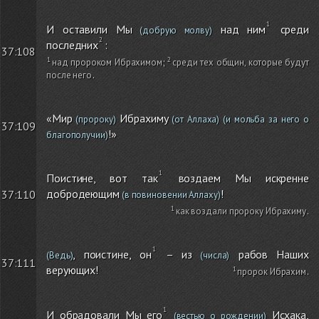
И оставили Мы
над ним
среди
(добрую молву)
последних
:
37:108
над пророком Ибрахимом
;
среди тех общин, которые будут
после него
.
«Мир
Ибрахиму
(пророку)
(от Аллаха)
(и мольба за него о
37:109
!»
благополучии)
Поистине, вот так
воздаем Мы искренне
добродеющим
!
37:110
(в повиновении Аллаху)
как воздали пророку Ибрахиму
.
, поистине, он
– из
рабов Наших
(Ведь)
(числа)
37:111
верующих!
пророк Ибрахим
.
И обрадовали Мы его
Исхака,
(вестью о рождении)