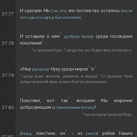
И сделали Мы
его потомство осталось
(так, что)
(после
37:77
.
того, как его народ был потоплен)
И оставили о нем
среди последних
(добрую молву)
поколений
:
37:78
о пророке Нухе
;
среди тех, кто будет жить после него
.
«Мир
Нуху среди миров
!»
(пророку)
37:79
среди всех ангелов, джиннов и людей
;
о пророке Нухе
среди творений лишь только благое упоминание
.
Поистине, вот так
воздаем Мы искренне
добродеющим
!
37:80
(в повиновении Аллаху)
как воздали пророку Нуху
.
, поистине, он
– из
рабов Наших
(Ведь)
(числа)
37:81