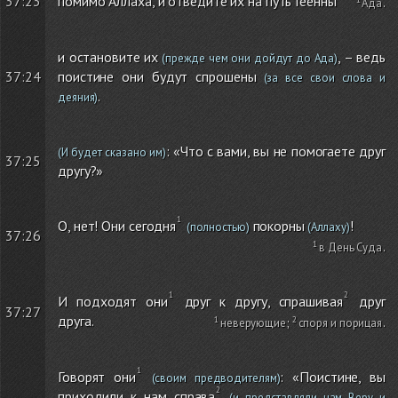
помимо Аллаха, и отведите их на путь Геенны
37:23
Ада
.
и остановите их
, – ведь
(прежде чем они дойдут до Ада)
37:24
поистине они будут спрошены
(за все свои слова и
.
деяния)
: «Что с вами, вы не помогаете друг
(И будет сказано им)
37:25
другу?»
О, нет! Они сегодня
покорны
!
(полностью)
(Аллаху)
37:26
в День Суда
.
И подходят они
друг к другу, спрашивая
друг
37:27
друга.
неверующие
;
споря и порицая
.
Говорят они
: «Поистине, вы
(своим предводителям)
приходили к нам справа
(и представляли нам Веру и