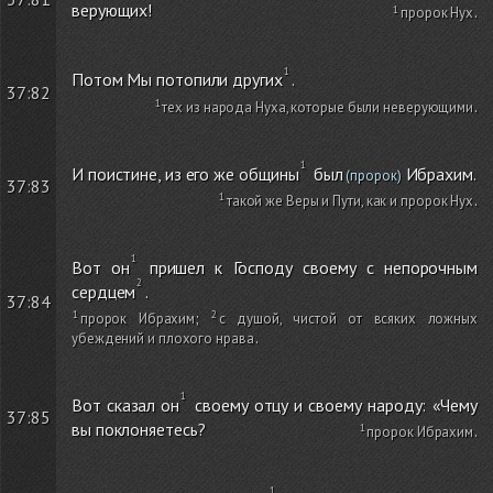
верующих!
пророк Нух
.
Потом Мы потопили других
.
37:82
тех из народа Нуха, которые были неверующими
.
И поистине, из его же общины
был
Ибрахим.
(пророк)
37:83
такой же Веры и Пути, как и пророк Нух
.
Вот он
пришел к Господу своему с непорочным
сердцем
.
37:84
пророк Ибрахим
;
с душой, чистой от всяких ложных
убеждений и плохого нрава
.
Вот сказал он
своему отцу и своему народу: «Чему
37:85
вы поклоняетесь?
пророк Ибрахим
.