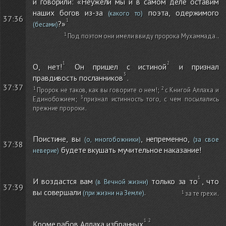
и говорили: «Неужели мы и в самом деле оставим
наших богов из-за
поэта, одержимого
(какого то)
37:36
?»
(бесами)
Под поэтом они имели ввиду пророка Мухаммада.
.
О, нет!
Он пришел с истиной
и признал
правдивость посланников
.
37:37
Пророк не таков, как вы говорите о нем!
;
с Книгой Аллаха и
Единобожием
;
признал истинность того, с чем посылались
прежние пророки
.
Поистине, вы
, непременно,
(о, многобожники)
(за свое
37:38
будете вкушать мучительное наказание!
неверие)
И воздастся вам
только за то
, что
(в Вечной жизни)
37:39
вы совершали
.
(при жизни на Земле)
за те грехи
.
Кроме рабов Аллаха избранных
.