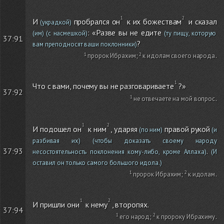
И
пробрался он
к их божествам
и сказал
(украдкой)
: «Разве вы не едите
(им)
(с насмешкой)
(ту пищу, которую
37:91
?
вам преподносят ваши поклонники)
пророк Ибрахим
;
к идолам своего народа
.
Что с вами, почему вы не разговариваете
?»
37:92
не отвечаете на мой вопрос
.
И подошел он
к ним
, ударяя
правой рукой
(по ним)
(и
разбивая их)
(чтобы доказать своему народу
.
37:93
несостоятельность поклонения кому-либо, кроме Аллаха)
(И
оставил он только самого большого идола.)
пророк Ибрахим
;
к идолам
.
И пришли они
к нему
, второпях.
37:94
его народ
;
к пророку Ибрахиму
.