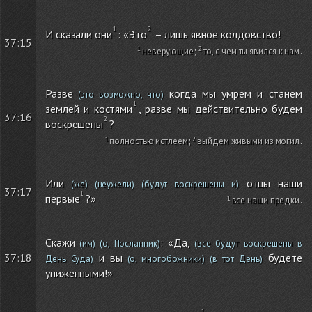
И сказали они
: «Это
– лишь явное колдовство!
37:15
неверующие
;
то, с чем ты явился к нам
.
Разве
когда мы умрем и станем
(это возможно, что)
землей и костями
, разве мы действительно будем
37:16
воскрешены
?
полностью истлеем
;
выйдем живыми из могил
.
Или
отцы наши
(же)
(неужели)
(будут воскрешены и)
37:17
первые
?»
все наши предки
.
Скажи
: «Да,
(им)
(о, Посланник)
(все будут воскрешены в
37:18
и вы
будете
День Суда)
(о, многобожники)
(в тот День)
униженными!»