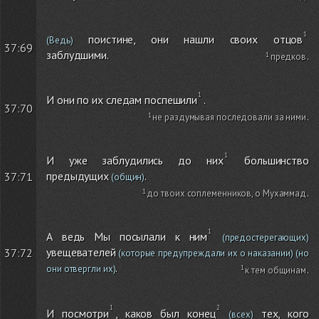
поистине, они нашли своих отцов
(Ведь)
37:69
заблудшими.
предков
.
И они по их следам поспешили
.
37:70
не раздумывая последовали за ними
.
И уже заблудились до них
большинство
предыдущих
.
37:71
(общин)
до твоих соплеменников, о Мухаммад
.
А ведь Мы посылали к ним
(предостерегающих)
увещевателей
37:72
(которые предупреждали их о наказании)
(но
.
они отвергли их)
к тем общинам
.
И посмотри
, каков был конец
тех, кого
(всех)