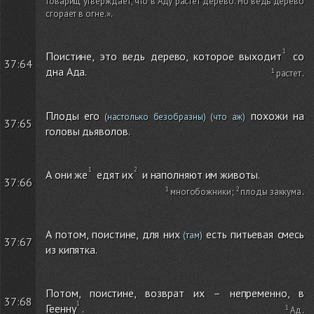
товарищ утверждает, что в Аду растет дерево. Но ведь дерево
сгорает в огне.»
.
Поистине, это ведь дерево, которое выходит
со
37:64
дна Ада.
растет
.
Плоды его
похожи на
(настолько безобразны)
(что аж)
37:65
головы дьяволов.
А они же
едят их
и наполняют им животы.
37:66
многобожники
;
плоды заккума
.
А потом, поистине, для них
есть питьевая смесь
(там)
37:67
из кипятка.
Потом, поистине, возврат их – непременно, в
37:68
Геенну
.
Ад
.