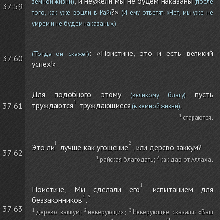
, и неужели мы не будем наказаны
земной жизни)
(после
37:59
?»
того, как уже вошли в Рай)
(И ему ответят: «Нет, мы уже не
умрем и не будем наказаны».)
: «Поистине, это и есть великий
(Тогда он скажет)
37:60
успех!»
Для подобного этому
пусть
(великому благу)
труждаются
труждающиеся
.
37:61
(в земной жизни)
стараются
.
Это ли
лучше, как угощение
, или дерево заккум?
37:62
райская благодать
;
как дар от Аллаха
.
Поистине, Мы сделали его
испытанием для
беззаконников
.
37:63
дерево заккум
;
неверующих
;
Неверующие сказали: «Ваш