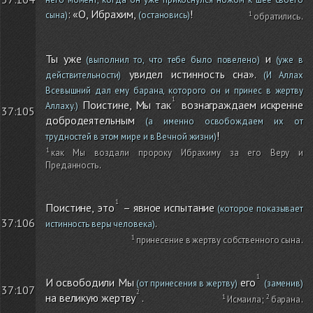
: «О, Ибрахим,
!
сына)
(остановись)
обратились
.
Ты уже
и
(выполнил то, что тебе было повелено)
(уже в
увидел истинность сна».
действительности)
(И Аллах
Всевышний дал ему барана, которого он и принес в жертву
Поистине, Мы так
вознаграждаем искренне
Аллаху.)
37:105
добродеятельным
(а именно освобождаем их от
!
трудностей в этом мире и в Вечной жизни)
как Мы воздали пророку Ибрахиму за его Веру и
Преданность
.
Поистине, это
– явное испытание
(которое показывает
.
37:106
истинность веры человека)
принесение в жертву собственного сына
.
И освободили Мы
его
(от принесения в жертву)
(заменив)
37:107
на великую жертву
.
Исмаила
;
барана
.