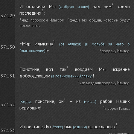
И оставили Мы
над ним
среди
(добрую молву)
последних
:
37:129
над пророком Ильясом
;
среди тех общин, которые будут
после него
.
«Мир Ильясину
(от Аллаха)
(и мольба за него о
37:130
!»
благополучии)
пророку Ильясу
.
Поистине, вот так
воздаем Мы искренне
добродеющим
!
37:131
(в повиновении Аллаху)
как воздали пророку Ильясу
.
, поистине, он
– из
рабов Наших
(Ведь)
(числа)
37:132
верующих!
пророк Ильяс
.
И поистине Лут
был
из посланных
.
(тоже)
(одним)
37:133
пророком
.