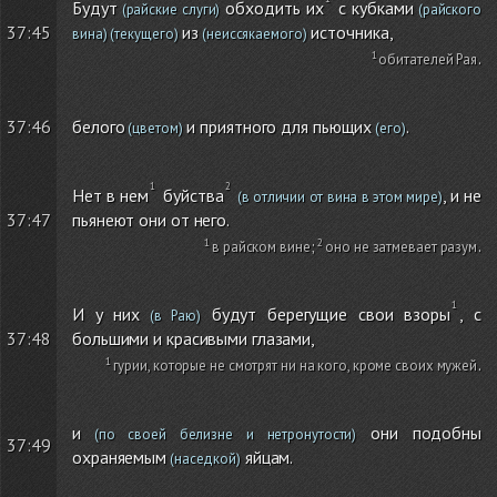
Будут
обходить их
с кубками
(райские слуги)
(райского
из
источника,
37:45
вина)
(текущего)
(неиссякаемого)
обитателей Рая
.
37:46
белого
и приятного для пьющих
.
(цветом)
(его)
Нет в нем
буйства
, и не
(в отличии от вина в этом мире)
пьянеют они от него.
37:47
в райском вине
;
оно не затмевает разум
.
И у них
будут берегущие свои взоры
, с
(в Раю)
большими и красивыми глазами,
37:48
гурии, которые не смотрят ни на кого, кроме своих мужей
.
и
они подобны
(по своей белизне и нетронутости)
37:49
охраняемым
яйцам.
(наседкой)