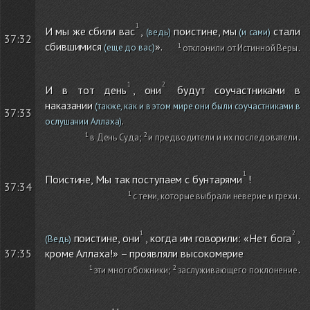
И мы же сбили вас
,
поистине, мы
стали
(ведь)
(и сами)
37:32
сбившимися
».
(еще до вас)
отклонили от Истинной Веры
.
И в тот день
, они
будут соучастниками в
наказании
(также, как и в этом мире они были соучастниками в
37:33
.
ослушании Аллаха)
в День Суда
;
и предводители и их последователи
.
Поистине, Мы так поступаем с бунтарями
!
37:34
с теми, которые выбрали неверие и грехи
.
поистине, они
, когда им говорили: «Нет бога
,
(Ведь)
кроме Аллаха!» – проявляли высокомерие
37:35
эти многобожники
;
заслуживающего поклонение
.