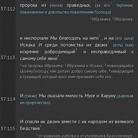
пророка из
праведных,
(числа)
(за его
терпение,
37:112
повиновение и довольство повелениями Господа)
Ибрахима
;
Ибрахима
.
и ниспослали Мы благодать на него
, и на
(его сына)
Исхака. И среди потомства их двоих
(есть)
(как)
искренне добродеющий
и несправедливый к
37:113
самому себе явно
.
на пророка Ибрахима
;
Ибрахима и Исхака
;
повинующийся
своему Господу, чем делает добро самому себе
;
неверующий
и грешащий, который явно этим причиняет себе зло
.
И
Мы оказали милость Мусе и Харуну
(также)
(даровав
37:114
.
им пророчество)
И спасли их двоих вместе с их народом из великого
бедствия
.
37:115
от унижения, рабства и от утопления в Красном море
.