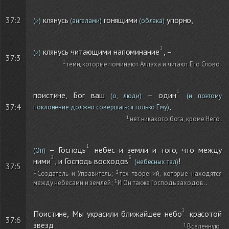
37:2
клянусь
гонящими
упорно,
(и)
(ангелами)
(облака)
клянусь читающими напоминание
, –
(и)
37:3
теми, которые поминают Аллаха и читают Его Слово
.
поистине, Бог ваш
– один
(о, люди)
(и поэтому
,
37:4
поклонение должно совершаться только Ему)
нет никакого бога, кроме Него
.
– Господь
небес и земли и того, что между
(Он)
ними
, и Господь восходов
!
(небесных тел)
37:5
Создатель и Управитель
;
тех творений, которые находятся
между небесами и землей
;
И Он также Господь заходов.
.
Поистине, Мы украсили ближайшее небо
красотой
37:6
звезд
Вселенную
.