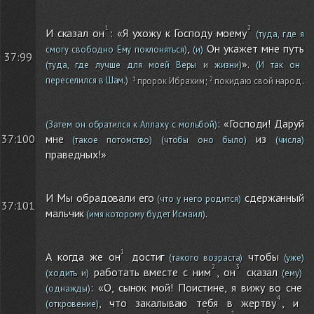
И сказал он
: «Я ухожу к Господу моему
(туда, где я
,
Он укажет мне путь
смогу свободно Ему поклоняться)
(и)
37:99
».
(туда, где лучше для моей Веры и жизни)
(И так он
переселился в Шам.)
пророк Ибрахим
;
покидаю свой народ
.
: «Господи! Даруй
(Затем он обратился к Аллаху с мольбой)
37:100
мне
из
(такое потомство)
(чтобы оно было)
(числа)
праведных!»
И Мы обрадовали его
сдержанный
(что у него родится)
37:101
мальчик
.
(имя которому будет Исмаил)
А когда же он
достиг
чтобы
(такого возраста)
(уже)
работать вместе с ним
, он
сказал
(ходить и)
(ему)
: «О, сынок мой! Поистине, я вижу во сне
(однажды)
, что закалываю тебя в жертву
, и
(откровение)