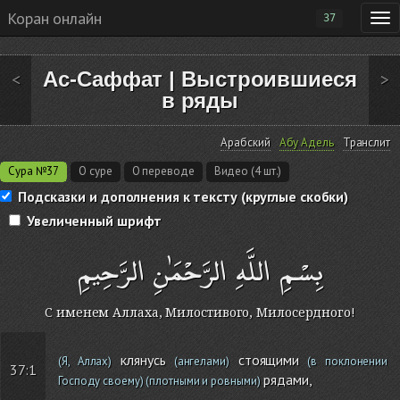
Коран онлайн
37
Ас-Саффат
|
Выстроившиеся
<
>
в ряды
Арабский
Абу Адель
Транслит
Сура №37
О суре
О переводе
Видео (4 шт.)
Подсказки и дополнения к тексту (круглые скобки)
Увеличенный шрифт
بِسْمِ اللَّهِ الرَّحْمَٰنِ الرَّحِيمِ
С именем Аллаха, Милостивого, Милосердного!
клянусь
стоящими
(Я, Аллах)
(ангелами)
(в поклонении
37:1
рядами,
Господу своему)
(плотными и ровными)