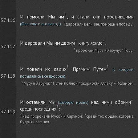
И помогли Мы им
, и стали они победившими
37:116
.
(Фараона и его народ)
даровали величие, помощь и победу
.
И даровали Мы им двоим
книгу ясную
.
37:117
пророкам Мусе и Харуну
;
Тору
.
И повели их двоих
Прямым Путем
(с которым
.
37:118
посылались все пророки)
Мусу и Харуна
;
Путем полной покорности Аллаху – Исламом
.
И оставили Мы
над ними обоими
(добрую молву)
среди последних
:
37:119
над пророками Мусой и Харуном
;
среди тех общин, которые
будут после них
.