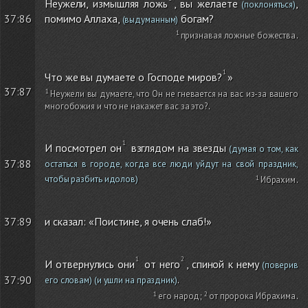
Неужели, измышляя ложь
, вы желаете
,
(поклоняться)
помимо Аллаха,
богам?
37:86
(выдуманным)
признавая ложные божества
.
Что же вы думаете о Господе миров?
»
37:87
Неужели вы думаете, что Он не гневается на вас из-за вашего
многобожия и что не накажет вас за это?
.
И посмотрел он
взглядом на звезды
(думая о том, как
37:88
остаться в городе, когда все люди уйдут на свой праздник,
чтобы разбить идолов)
Ибрахим
.
37:89
и сказал: «Поистине, я очень слаб!»
И отвернулись они
от него
, спиной к нему
(поверив
.
37:90
его словам)
(и ушли на праздник)
его народ
;
от пророка Ибрахима
.