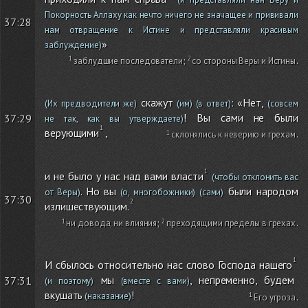
Покорность Аллаху как нечто ничего не значащее и прививали
37:28
нам отвращение к Истине и представляли красивым
»
заблуждение)
заблудшие последователи
;
со стороны Веры и Истины
.
скажут
: «Нет,
(Их предводители же)
(им)
(в ответ)
(совсем
! Вы сами не были
37:29
не так, как вы утверждаете)
верующими
,
склонялись к неверию и грехам
.
и не было у нас над вами власти
(чтобы отклонить вас
. Но вы
были народом
от Веры)
(о, многобожники)
(сами)
37:30
излишествующим.
ни довода, ни влияния
;
преходящими пределы в грехах
.
И сбылось относительно нас слово Господа нашего
мы
, непременно, будем
37:31
(и поэтому)
(вместе с вами)
вкушать
!
(наказание)
Его угроза
.