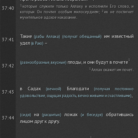
которые служили только Аллаху и исполняли Его слово, и
37:40
которых Он почтил особым милосердием
;
их не постигнет
мучительное адское наказание
.
Такие
им известный
(рабы Аллаха)
(получат обещанный)
37:41
удел
–
(в Раю)
плоды, и они будут в почете
(разнообразные, вкусные)
37:42
Аллах окажет им почет
.
в Садах
Благодати
(вечной)
(получая постоянно
37:43
,
удовольствие, ощущая радость, вечно живыми и счастливыми)
на
ложах
обратившись
(сидя)
(расшитых)
(и беседуя)
37:44
лицом друг к другу.