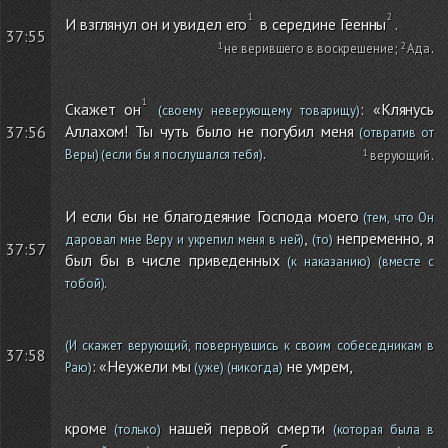
И взглянул он и увидел его
в середине Геенны
.
37:55
не верившего в воскрешение
;
Ада
.
Скажет он
: «Клянусь
(своему неверующему товарищу)
Аллахом! Ты чуть было не погубил меня
37:56
(отвратив от
.
Веры)
(если бы я послушался тебя)
верующий
.
И если бы не благодеяние Господа моего
(тем, что Он
,
непременно, я
даровал мне Веру и укрепил меня в ней)
(то)
37:57
был бы в числе приведенных
(к наказанию)
(вместе с
.
тобой)
(И скажет верующий, повернувшись к своим собеседникам в
37:58
: «Неужели мы
не умрем,
Раю)
(уже)
(никогда)
кроме
нашей первой смерти
(только)
(которая была в