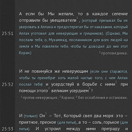
А если бы Мы желали, то в каждое селение
отправили бы увещевателя
,
(который призывал бы их
уверовать в Аллаха и предостерегал бы от наказания, который
.
25:51
Аллах уготовил для неверующих и грешников)
(Однако, Мы
послали тебя, о, Мухаммад, посланником для всех людей на
земле и Мы повелели тебе, чтобы ты доводил до них этот
Коран.)
проповедника
.
И не повинуйся же неверующим
(если они стараются,
чтобы ты пренебрег хоть малой частью того, с чем Аллах
и усердствуй в борьбе с ними
при
25:52
послал тебя)
помощи этого
великим усердием
!
против неверующих
;
Корана
;
без ослабления и остановки
.
И
Он
– Тот, Который свел два моря: это –
(только)
приятное, пресное
, а то – соль, горькое
(для питья)
(для
. И устроил между ними преграду и
25:53
питья)