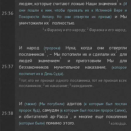
людям, которые считают ложью Наши знамения
».
(И
они пошли к ним, чтобы призвать их к Истинной Вере и
25:36
и Мы
Покорности Аллаху. Но они отвергли их призыв)
уничтожили их
полностью.
к Фараону и его народу
;
Фараона и его народ
.
И народ
Нуха, когда они отвергли
(пророка)
посланников
, – Мы потопили их и сделали их
для
людей знамением
и приготовили Мы для
25:37
беззаконников мучительное наказание,
(которое
.
постигнет их в День Суда)
тот, кто не признал одного посланника, тот не признал всех
посланников
;
их наказание
;
назиданием
.
И
адитов
(также)
(Мы погубили)
(к которым был послан
, самудян
,
пророк Худ)
(к которым был послан пророк Салих)
25:38
и обитателей ар-Расса
, и многие еще поколения
помимо этого.
(которые были)
колодца
.