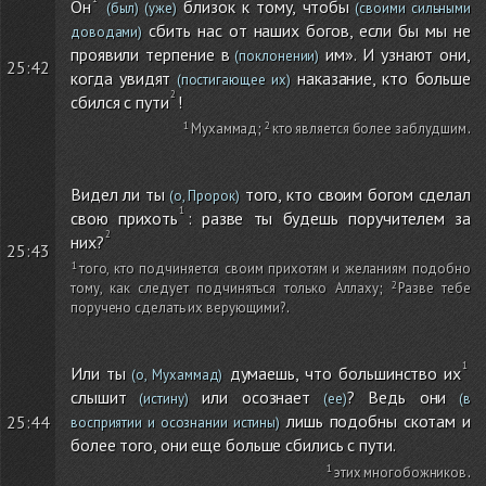
Он
близок к тому, чтобы
(был)
(уже)
(своими сильными
сбить нас от наших богов, если бы мы не
доводами)
проявили терпение в
им». И узнают они,
(поклонении)
25:42
когда увидят
наказание, кто больше
(постигающее их)
сбился с пути
!
Мухаммад
;
кто является более заблудшим
.
Видел ли ты
того, кто своим богом сделал
(о, Пророк)
свою прихоть
: разве ты будешь поручителем за
них?
25:43
того, кто подчиняется своим прихотям и желаниям подобно
тому, как следует подчиняться только Аллаху
;
Разве тебе
поручено сделать их верующими?
.
Или ты
думаешь, что большинство их
(о, Мухаммад)
слышит
или осознает
? Ведь они
(истину)
(ее)
(в
лишь подобны скотам и
25:44
восприятии и осознании истины)
более того, они еще больше сбились с пути.
этих многобожников
.