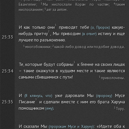
Евангелие
;
Мы ниспослали Коран по частям
;
таким
ниспосланием
;
аят за аятом
.
И как только они
приводят тебе
какую-
(о, Пророк)
нибудь притчу
, Мы приводим
истину и еще
(в ответ)
25:33
лучшее по разъяснению.
многобожники
;
какой-либо довод или подобие довода
.
Те, которые будут собраны
к Геенне на своих лицах
– такие окажутся в худшем месте и такие являются
25:34
самыми сбившимися с пути!
приволочены
.
И
уже даровали Мы
Мусе
(Я клянусь, что)
(пророку)
Писание
и сделали вместе с ним его брата Харуна
25:35
помощником
.
(ему)
Тору
.
И сказали Мы
: «Идите оба к
(пророкам Мусе и Харуну)