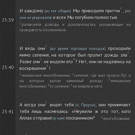
И каждому
Мы приводили притчи
,
(из тех общин)
(но
и всех Мы погубили полностью.
они не уверовали)
25:39
разъясняли доводы и доказательства, указывающие на
правдивость посланников
.
И ведь они
проходили
(во время торговых поездок)
мимо селения, на которое был пролит дождь зла
.
Разве они
не видели его
? Нет, они не надеялись на
25:40
воскрешение
!
мекканские многобожники
;
селение, где жил пророк Лут, и
на которое выпал каменный дождь
;
мекканские
многобожники
;
то селение
;
не верили в него
.
А когда они
видят тебя
, они принимают
(о, Пророк)
тебя лишь насмехаясь: «Неужели ж это тот, кого
25:41
Аллах отправил
посланником?
(к нам)
многобожники
.