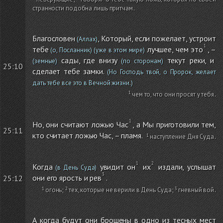
странности подобна лишь притчам
.
Благословен
, Который, если пожелает, устроит
(Аллах)
тебе
лучшее, чем это
, –
(о, Посланник)
(уже в этом мире)
сады, где внизу
текут реки, и
(земные)
(по сторонам)
25:10
сделает тебе замки.
(Но Господь твой, о Пророк, желает
дать тебе все это в Вечной жизни.)
чем то, что они просят у тебя
.
Но, они считают ложью Час
, а Мы приготовили тем,
25:11
кто считает ложью Час, – пламя.
наступление Дня Суда
.
Когда
увидит он
их
издали, услышат
(в День Суда)
они его ярость и рев
.
25:12
огонь
;
тех, которые не верили в День Суда
;
гневный вой
.
А когда будут они брошены в одно из тесных мест