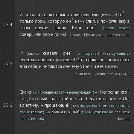
И сказали те, которые стали неверующими: «Это
–
только ложь, которую он
измыслил, и помогли ему в
25:4
этом другие люди». Ведь они
(сказав такое)
совершили зло и ложь!
Коран
;
Мухаммад
;
неверующие
.
И
сказали они
: «
(также)
(о Коране)
(Выдуманные)
легенды древних
! Он
приказал записать их
(народов)
25:5
для себя, и читаются они ему утром и вечером».
эти неверующие
;
Мухаммад
.
Скажи
: «Ниспослал его
(о, Посланник)
(этим неверующим)
Тот, Который знает тайное в небесах и на земле. Он,
воистину, – прощающий
25:6
(по отношению к тем, кто кается в
милосердный
своих грехах)
(и)
(к ним)
(так как не спешит с
!»
наказанием)
Коран
.