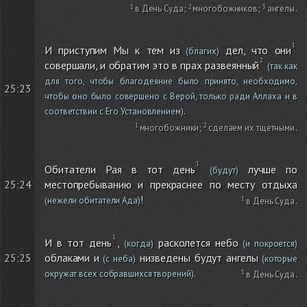
в День Суда
;
многобожников
;
ангелы
.
И приступим Мы к тем из
дел, что они
(благих)
совершали, и обратим это в прах развеянный
(так как
для того, чтобы благодеяние было принято, необходимо,
25:23
чтобы оно было совершено с Верой, только ради Аллаха и в
.
соответствии с Его Установлением)
многобожники
;
сделаем их тщетными
.
Обитатели Рая в тот день
лучше по
(будут)
местопребыванию и прекраснее по месту отдыха
25:24
!
(нежели обитатели Ада)
в День Суда
.
И в тот день
,
расколется небо
(когда)
(и покроется)
облаками и
низведены будут ангелы
25:25
(с неба)
(которые
.
окружат всех собравшихся творений)
в День Суда
.