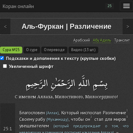
Коран онлайн
25
Аль-Фуркан
|
Различение
<
>
Арабский
Абу Адель
Транслит
Сура №25
О суре
О переводе
Видео (13 шт.)
Подсказки и дополнения к тексту (круглые скобки)
Увеличенный шрифт
بِسْمِ اللَّهِ الرَّحْمَٰنِ الرَّحِيمِ
С именем Аллаха, Милостивого, Милосердного!
Благословен
, Который ниспослал Различение
(Аллах)
Своему рабу
, чтобы он
стал для миров
(Мухаммаду)
увещевателем
(который предупреждает о том, что
25:1
, –
неверующих и грешников постигнет наказание Аллаха)