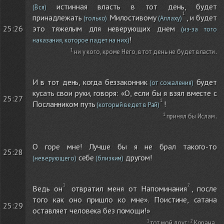
истинная власть в тот день, будет
(Вся)
принадлежать
Милостивому
, и будет
(только)
(Аллаху)
это тяжелым для неверующих днем
25:26
(из-за того
!
наказания, которое падет на них)
ни у кого, кроме Него, в тот день не будет власти
.
И в тот день, когда беззаконник
будет
(от сожаления)
кусать свои руки, говоря: «О, если бы я взял вместе с
25:27
Посланником путь
!
(который ведет в Рай)
принял бы Ислам
.
О горе мне! Лучше бы я не брал такого-то
25:28
себе
другом!
(неверующего)
(близким)
Ведь он
отвратил меня от Напоминания
, после
того как оно пришло ко мне». Поистине, сатана
25:29
оставляет человека без помощи!»
тот мой друг
;
Корана
.