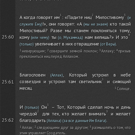
А когда говорят им
: «Падите ниц
Милостивому
(и
!», они говорят: «А
кто такой
служите Ему)
(мы не знаем)
Милостивый? Разве мы станем поклоняться тому,
25:60
кому
ты
нам велишь?» И это
(или чему)
(о, Мухаммад)
увеличивает в них отвращение
.
(только)
(от Веры)
неверующим
;
совершите земной поклон
;
Аллаху
;
призыв
преклониться ниц перед Аллахом
.
Благословен
, Который устроил в небе
(Аллах)
созвездия и устроил там светильник
и сияющий
25:61
месяц.
Солнце
.
И
Он
– Тот, Который сделал ночь и день
(только)
чередой
для тех, кто желает внимать
и желает
25:62
благодарить
.
(Аллаха)
(за все данные Им блага)
Аллах
;
следующими друг за другом
;
размышлять о том, что
этим управляет Создатель
.