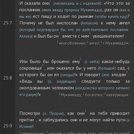
И сказали они
: «Что это за
(насмехаясь и с издевкой)
посланник
, раз он
(имея ввиду пророка Мухаммада)
(как и
ест пищу и ходит по рынкам
?
мы же)
(чтобы купить еду)
Почему не был ниспослан
к нему ангел
25:7
(Аллахом)
(который подтвердил бы, что он действительно посланник
и был бы он
вместе с ним
увещевателем!
Аллаха)
многобожники
;
ангел
;
с Мухаммадом
.
Или было бы брошено ему
какое-нибудь
(с неба)
сокровище
, или оказался бы у него
сад, с
(большой)
которого бы он ел
!» И говорят
злодеи
:
(плоды)
(эти)
25:8
«Ведь вы
следуете только за
(о, верующие)
околдованным человеком
(колдовство которого затмило
!»
его разум)
Мухаммаду
;
богатство
;
неверующие
.
Посмотри
, как они
на тебя приводят
(о, Пророк)
притчи
, и заблудились они и не могут найти пути
(к
25:9
!
Истине)
неверующие
;
говорят о тебе такую ложь, которая по своей