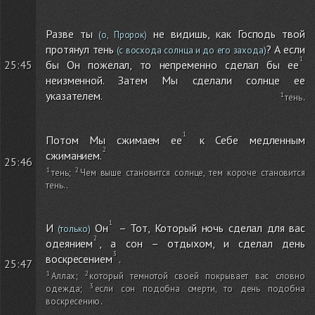
Разве ты
не видишь, как Господь твой
(о, Пророк)
протянул тень
? А если
(с восхода солнца и до его захода)
бы Он пожелал, то непременно сделал бы ее
25:45
неизменной. Затем Мы сделали солнце ее
указателем.
тень
.
Потом Мы сжимаем ее
к Себе медленным
сжиманием.
25:46
тень
;
Чем выше становится солнце, тем короче становится
тень.
.
И
Он
– Тот, Который ночь сделал для вас
(только)
одеянием
, а сон – отдыхом, и сделал день
воскресением
.
25:47
Аллах
;
который темнотой своей покрывает вас словно
одежда
;
если сон подобна смерти, то день подобна
воскресению
.