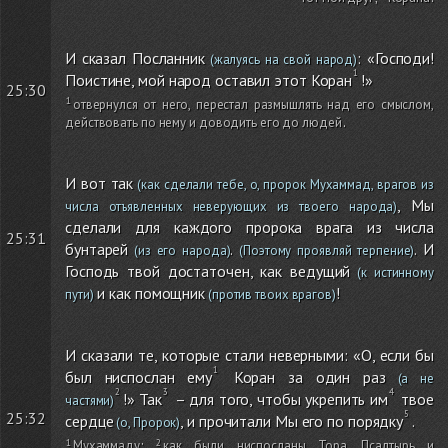
И сказал Посланник
: «Господи!
(жалуясь на свой народ)
Поистине, мой народ оставил этот Коран
!»
25:30
отвернулся от него, перестал размышлять над его смыслом,
действовать по нему и доводить его до людей
.
И вот так
(как сделали тебе, о, пророк Мухаммад, врагов из
, Мы
числа отъявленных неверующих из твоего народа)
сделали для каждого пророка врага из числа
25:31
бунтарей
.
. И
(из его народа)
(Поэтому проявляй терпение)
Господь твой достаточен, как ведущий
(к истинному
и как помощник
!
пути)
(против твоих врагов)
И сказали те, которые стали неверными: «О, если бы
был ниспослан ему
Коран за один раз
(а не
!» Так
– для того, чтобы укрепить им
твое
частями)
25:32
сердце
, и прочитали Мы его по порядку
.
(о, Пророк)
Мухаммаду
;
как были ниспосланы Тора, Псалтырь и