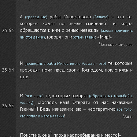
А
рабы Милостивого
– это те,
(праведные)
(Аллаха)
которые ходят по земле смиренно
и, когда
обращаются к ним с речью невежды
25:63
(желая причинить
, говорят они
: «Мир!»
им страдания)
(отвечая им)
без высокомерия
.
И
те, которые
(праведные рабы Милостивого Аллаха – это)
25:64
проводят ночи пред своим Господом, поклоняясь и
стоя.
И
те, которые говорят
(они – это)
(обращаясь с мольбой к
: «Господь наш! Отврати от нас наказание
Аллаху)
25:65
Геенны
! Ведь наказание ею – неотвратимо
(от того,
!
кто попал в него навеки)
Ада
.
Поистине, она
плоха как пребывание и место!»