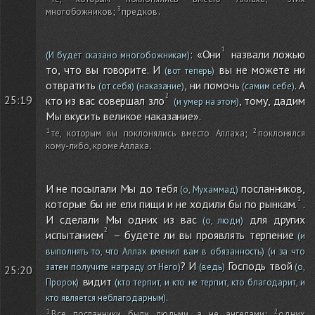
многобожников
;
предков
.
: «Они
назвали ложью
(И будет сказано многобожникам)
то, что вы говорите. И
вы не можете ни
(вот теперь)
отвратить
, ни помочь
. А
(от себя)
(наказание)
(самим себе)
25:19
кто из вас совершал зло
, тому, дадим
(и умер на этом)
Мы вкусить великое наказание».
те, которым вы поклонялись вместо Аллаха
;
поклонялся
кому-либо, кроме Аллаха
.
И не посылали Мы до тебя
посланников,
(о, Мухаммад)
которые бы не ели пищи и не ходили бы по рынкам.
.
И сделали Мы одних из вас
для других
(о, люди)
испытанием
– будете ли вы проявлять терпение
(и
выполнять то, что Аллах вменил вам в обязанность)
(и за что
? И
Господь твой
затем получите награду от Него)
(ведь)
(о,
25:20
видит
Пророк)
(кто терпит, и кто не терпит, кто благодарит, и
.
кто является неблагодарным)
Все посланники были людьми, а не ангелами
;
одних