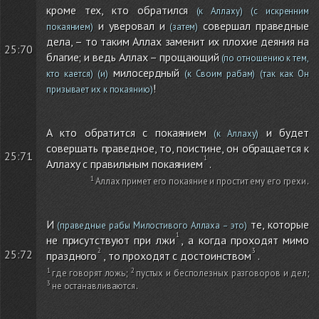
кроме тех, кто обратился
(к Аллаху)
(с искренним
и уверовал и
совершал праведные
покаянием)
(затем)
дела, – то таким Аллах заменит их плохие деяния на
25:70
благие; и ведь Аллах – прощающий
(по отношению к тем,
милосердный
кто кается)
(и)
(к Своим рабам)
(так как Он
!
призывает их к покаянию)
А кто обратится с покаянием
и будет
(к Аллаху)
совершать праведное, то, поистине, он обращается к
25:71
Аллаху с правильным покаянием
.
Аллах примет его покаяние и простит ему его грехи
.
И
те, которые
(праведные рабы Милостивого Аллаха – это)
не присутствуют при лжи
, а когда проходят мимо
25:72
праздного
, то проходят с достоинством
.
где говорят ложь
;
пустых и бесполезных разговоров и дел
;
не останавливаются
.