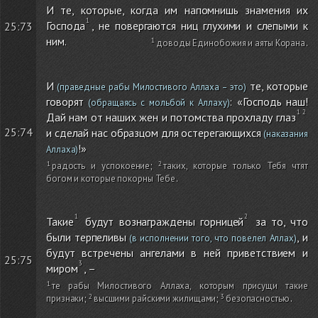
И те, которые, когда им напомнишь знамения их
Господа
, не повергаются ниц глухими и слепыми к
25:73
ним.
доводы Единобожия и аяты Корана
.
И
те, которые
(праведные рабы Милостивого Аллаха – это)
говорят
: «Господь наш!
(обращаясь с мольбой к Аллаху)
Дай нам от наших жен и потомства прохладу глаз
25:74
и сделай нас образцом для остерегающихся
(наказания
!»
Аллаха)
радость и успокоение
;
таких, которые только Тебя чтят
богом и которые покорны Тебе
.
Такие
будут вознаграждены горницей
за то, что
были терпеливы
, и
(в исполнении того, что повелел Аллах)
будут встречены ангелами в ней приветствием и
25:75
миром
, –
те рабы Милостивого Аллаха, которым присущи такие
признаки
;
высшими райскими жилищами
;
безопасностью
.