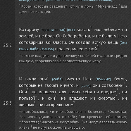
Коран, который разделяет истину и ложь
;
Мухаммад
;
для
джиннов и людей
.
Которому
власть
над небесами и
(принадлежит)
(вся)
землей, и не брал Он Себе ребенка, и не было у Него
сотоварища во власти. Он создал всякую вещь
(без
25:2
и размерил ее мерой
.
каких-либо изъянов)
полное владение и управление
;
по Своей мудрости придал
каждому творению свою соответственную меру
.
И взяли они
вместо Него
богов,
(себе)
(ложных)
которые не творят ничего, и
они сотворены
.
(сами)
Они
не владеют для самих себя ни вредом
, ни
пользой
, и они
не владеют ни смертью
, ни
25:3
жизнью
, ни воскрешением
.
многобожники
;
и многобожники и божества
;
божества
;
не могут удалить его от себя
;
ни принести себе пользу
;
божества
;
никого не могут убить
;
не могут даровать новую
жизнь
;
не могут воскресить умершего
.