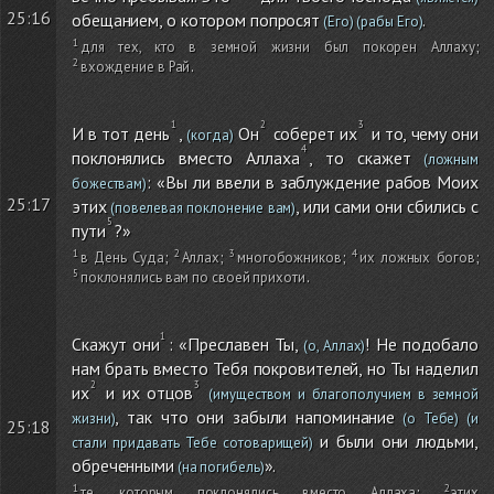
25:16
обещанием, о котором попросят
.
(Его)
(рабы Его)
для тех, кто в земной жизни был покорен Аллаху
;
вхождение в Рай
.
И в тот день
,
Он
соберет их
и то, чему они
(когда)
поклонялись вместо Аллаха
, то скажет
(ложным
: «Вы ли ввели в заблуждение рабов Моих
божествам)
25:17
этих
, или сами они сбились с
(повелевая поклонение вам)
пути
?»
в День Суда
;
Аллах
;
многобожников
;
их ложных богов
;
поклонялись вам по своей прихоти
.
Скажут они
: «Преславен Ты,
! Не подобало
(о, Аллах)
нам брать вместо Тебя покровителей, но Ты наделил
их
и их отцов
(имуществом и благополучием в земной
, так что они забыли напоминание
жизни)
(о Тебе)
(и
25:18
и были они людьми,
стали придавать Тебе сотоварищей)
обреченными
».
(на погибель)
те, которым поклонялись вместо Аллаха
;
этих