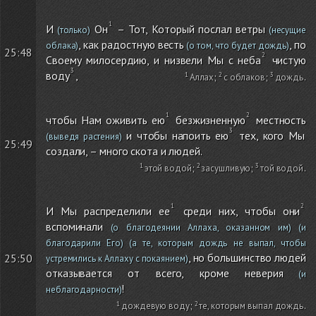
И
Он
– Тот, Который послал ветры
(только)
(несущие
, как радостную весть
, по
облака)
(о том, что будет дождь)
25:48
Своему милосердию, и низвели Мы с неба
чистую
воду
,
Аллах
;
с облаков
;
дождь
.
чтобы Нам оживить ею
безжизненную
местность
и чтобы напоить ею
тех, кого Мы
(выведя растения)
25:49
создали, – много скота и людей.
этой водой
;
засушливую
;
той водой
.
И Мы распределили ее
среди них, чтобы они
вспоминали
(о благодеянии Аллаха, оказанном им)
(и
благодарили Его)
(а те, которым дождь не выпал, чтобы
, но большинство людей
25:50
устремились к Аллаху с покаянием)
отказывается от всего, кроме неверия
(и
!
неблагодарности)
дождевую воду
;
те, которым выпал дождь
.