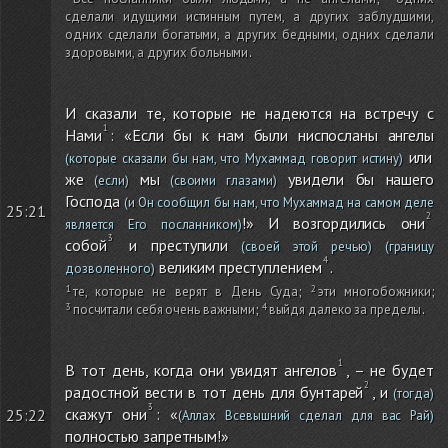
сделали идущими истинным путем, а других заблудшими,
одних сделали богатыми, а других бедными, одних сделали
здоровыми, а других больными
.
И сказали те, которые не надеются на встречу с
Нами
: «Если бы к нам были ниспосланы ангелы
или
(которые сказали бы нам, что Мухаммад говорит истину)
же
мы
увидели бы нашего
(если)
(своими глазами)
Господа
(и Он сообщил бы нам, что Мухаммад на самом деле
25:21
!» И возгордились они
является Его посланником)
собой
и преступили
(своей этой речью)
(границу
великим преступлением
.
дозволенного)
те, которые не верят в День Суда
;
эти многобожники
;
посчитали себя очень важными
;
выйдя далеко за пределы
.
В тот день, когда они увидят ангелов
, – не будет
радостной вести в тот день для бунтарей
, и
(тогда)
скажут они
: «
25:22
(Аллах Всевышний сделал для вас Рай)
полностью запретным!»