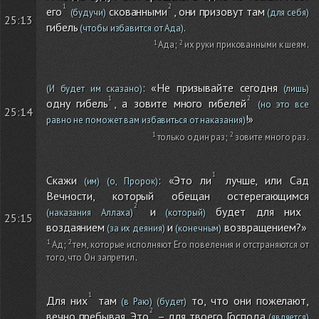
его
скованными
, они призовут там
(будучи)
(для себя)
25:13
гибель
.
(чтобы избавится от Ада)
Ада
;
их руки прикованными к шеям
.
: «Не призывайте сегодня
(И будет им сказано)
(лишь)
одну гибель
, а зовите много гибелей
(но это все
25:14
!»
равно не поможет вам избавиться от наказания)
только один раз
;
зовите много раз
.
Скажи
: «Это ли
лучше, или Сад
(им)
(о, Пророк)
Вечности, который обещан остерегающимся
и
будет для них
(наказания Аллаха)
(который)
25:15
воздаянием
и
возвращением?»
(за их деяния)
(конечным)
Ад
;
тем, которые исполняют Его повеления и отстраняются от
того, что Он запретил
.
Для них
там
то, что они пожелают,
(в Раю)
(будет)
вечно пребывая. Это
– для твоего Господа
(является)