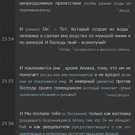
непреодолимое препятствие
(чтобы разные воды не
.
перемешивались)
Аллах
.
И
Он
– Тот, Который создал из воды
(только)
человека и сделал ему родство по мужской линии и
25:54
по женской. И Господь твой – всемогучий!
Аллах
;
из мужского и женского семени
.
И поклоняются они
, кроме Аллаха, тому, что им не
помогает
и не вредит
(когда они ему поклоняются)
(если
. И неверный
против
25:55
они не поклоняются ему)
(является)
Господа своего помощником
(который помогает сатане
!
своим многобожием и грехами)
неверующие
.
И Мы послали тебя
только как вестника
(о, Посланник)
(радующего подчинившихся Аллаху тем, что Он им обещает
25:56
и как увещевателя
Рай)
(предостерегающего о том, что
.
неверующих и непокорных постигнет наказание Аллаха)