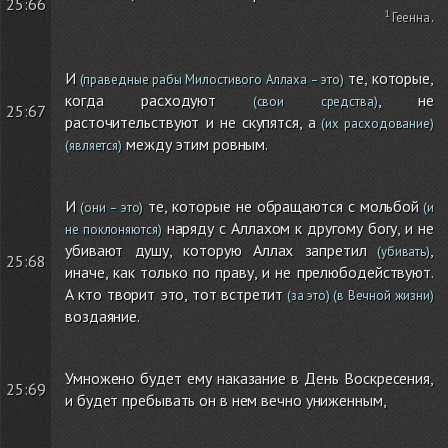
25:66
Геенна
.
И
те, которые,
(праведные рабы Милостивого Аллаха – это)
когда расходуют
, не
(свои средства)
25:67
расточительствуют и не скупятся, а
(их расходование)
между этим ровным.
(является)
И
те, которые не обращаются с мольбой
(они – это)
(и
наряду с Аллахом к другому богу, и не
не поклоняются)
убивают душу, которую Аллах запретил
,
(убивать)
25:68
иначе, как только по праву, и не прелюбодействуют.
А кто творит это, тот встретит
(за это)
(в Вечной жизни)
воздаяние.
Умножено будет ему наказание в День Воскресения,
25:69
и будет пребывать он в нем вечно униженным,