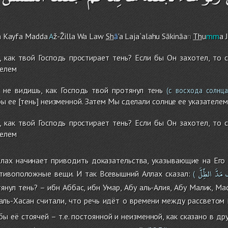
a
Kayfa Madda
A
ž-Žilla Wa Law
Sh
ā
'a Laja`alahu Sākināa
n
Th
u
mm
a 
, как твой Господь простирает тень? Если бы Он захотел, то
телем
не видишь, как Господь твой протянул тень
(с восхода солнца
ы ее [тень] неизменной. Затем Мы сделали солнце ее указателем
, как твой Господь простирает тень? Если бы Он захотел, то
телем
лах начинает приводить доказательства, указывающие на Его
َ
مَدَّ
الظِّلَّ
отивоположные вещи. И так Всевышний Аллах сказал:
(
тянул тень? – ибн Аббас, ибн Умар, Абу аль-Алия, Абу Малик, М
аль-Хасан считали, что речь идёт о времени между рассветом
ы её стоячей – т.е. постоянной и неизменной, как сказано в дру