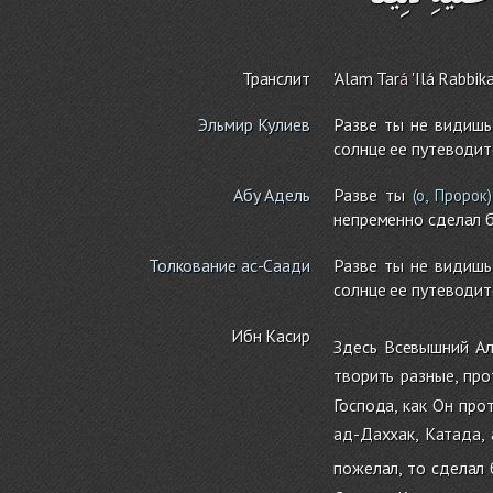
Транслит
'Ala
m
Tar
á
'Ilá Rabbi
k
Эльмир Кулиев
Разве ты не видишь
солнце ее путеводи
Абу Адель
Разве ты
(о, Пророк)
непременно сделал б
Толкование ас-Саади
Разве ты не видишь
солнце ее путеводи
Ибн Касир
Здесь Всевышний Ал
творить разные, пр
Господа, как Он про
ад-Даххак, Катада, 
пожелал, то сделал б