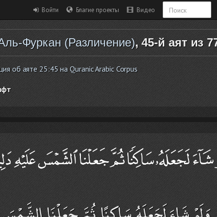
Войти
Благие проекты
Видео
Аль-Фуркан (Различение)
, 45-й аят из 7
я об аяте 25:45 на Quranic Arabic Corpus
ифт
َّ وَلَوْ شَاءَ لَجَعَلَهُ سَاكِنًا ثُمَّ جَعَلْنَا الشَّمْسَ ع