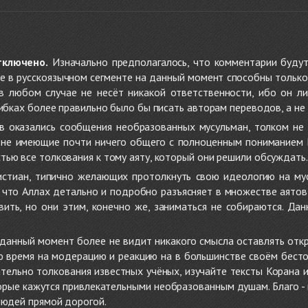
тключено.
Изначально предполагалось, что комментарии будут
не в русскоязычном сегменте на данный момент способны только
 в любом случае не несёт никакой ответственности, ибо он л
ибках более правильно было бы писать авторам переводов, а не 
 оказались сообщения необразованных мусульман, толком не
, не имеющие почти ничего общего с полноценным пониманием
ью все толкования к тому аяту, который они решили обсуждать.
стиан, типично желающих протолкнуть свою идеологию на мус
о, что Аллах детально и подробно разъясняет в множестве аято
ить, но они этим, конечно же, заниматься не собираются. Да
в данный момент более не видит никакого смысла оставлять от
ую время на модерацию и реакцию на в большинстве своём бест
тельно толкования известных учёных, изучайте тексты Корана и 
рые кажутся привлекательными необразованным душам. Благо - в 
людей прямой дорогой.