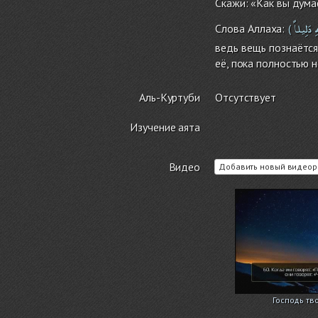
Скажи: «Как вы дума
ِ
دَلِيلاً
Слова Аллаха:
(
ведь вещь познаётся
её, пока полностью н
Аль-Куртуби
Отсутствует
Изучение аята
Видео
Добавить новый видеор
Господь тв