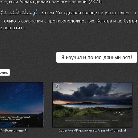
ете, если Аллах сделает вам ночь вечной.
(
28:71
)
ثُمَّ
جَعَلْنَا
الشَّمْسَ
عَلَيْه
Затем Мы сделали солнце её указателем – т.е
)
 только в сравнении с противоположностью. Катада и ас-Судди с
е поглотит».
Я изучил и понял данный аят!
олик
ой - Всемогущий!
Сура Аль-Фуркан чтец Amir Al-Mohalhal