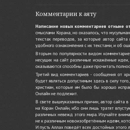
Комментарии к аяту
Написание новых комментариев отныне о
смыслами Корана, но оказалось, что мусульма
текстах переводов, за которые автор сайта
удобного ознакомления с их текстами, и об ош
Вторым по популярности видом комментариев
несущих на сайт различные искажённые идеи
оказываются способны даже прочитать полност
Третий вид комментариев - сообщения от хри
будет являться допустимым здесь в силу тог
христиан, которые им было бы хорошо исправ
Онлайн не подлежит.
В свете вышеуказанных причин, автор сайта 
на Коран Онлайн, ибо они лишь тратят впуст
различных невежд этого мира. Изучайте внима
не к различным новоизобретённым идеям, кото
И пусть Аллах поведёт всех достойных этого 