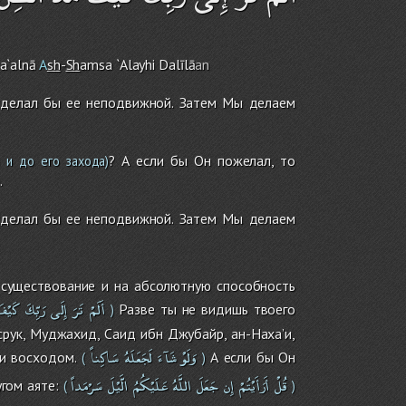
Ja`alnā
A
sh
-
Sh
a
m
sa `Alayhi Dalīlā
an
 сделал бы ее неподвижной. Затем Мы делаем
? А если бы Он пожелал, то
 и до его захода)
.
 сделал бы ее неподвижной. Затем Мы делаем
 существование и на абсолютную способность
أَلَمْ
تَرَ
إِلَى
رَبِّكَ
كَيْف
Разве ты не видишь твоего
)
асрук, Муджахид, Саид ибн Джубайр, ан-Наха’и,
وَلَوْ
شَآءَ
لَجَعَلَهُ
سَاكِناً
 и восходом.
А если бы Он
(
)
قُلْ
أَرَأَيْتُمْ
إِن
جَعَلَ
اللَّهُ
عَلَيْكُمُ
الَّيْلَ
سَرْمَداً
гом аяте:
(
)