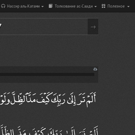
Нассир аль-Катами
Толкование ас-Саади
Полезное
7
→
أَلَمْ تَرَ إِلَىٰ رَبِّكَ كَيْفَ مَدَّ الظِّل