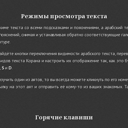
Режимы просмотра текста
име текста со всеми подсказками и пояснениями, а арабский т
пояснений, снимая и устанавливая обратно соответствующие гал
атуре.
найдёте кнопки переключения видимости арабского текста, пер
идов текста Корана и настроить их отображение так, как это 
,
S
и
D
.
изу
чи
ть
один из аятов, то вы всегда можете кликнуть по его ном
ылку на этот аят и отправить её кому-то из ваших знакомых. Т
Горячие клавиши