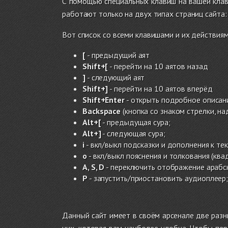
С помощью специальных клавиш на вашей кла
работают только на двух типах страниц сайта: 
Вот список со всеми клавишами и их действиям
[
- предыдущий аят
Shift+[
- перейти на 10 аятов назад
]
- следующий аят
Shift+]
- перейти на 10 аятов вперёд
Shift+Enter
- открыть подробное описан
Backspace
(кнопка
со знаком стрелки,
на
Alt+[
- предыдущая сура;
Alt+]
- следующая сура;
i
- вкл/выкл подсказки и дополнения к текс
o
- вкл/выкл пояснения и толкования (ква
A, S, D
- переключить отображение арабск
P
- запустить/приостановить аудиоплеер
Данный сайт имеет в своём арсенале две раз