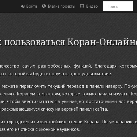
Войти
Благие проекты
Видео
к пользоваться Коран-Онлайн
ножество самых разнообразных функций, благодаря котор
, от которой вы будете получать одно удовольствие.
ы можете переключить текущий перевод в панели наверху. По-у
ления с Кораном тем людям, которые только начали изучать Ко
ми, чтобы ввести читателя в уныние, но достаточными для вер
 раскрывающемуся списку на верхней панели сайта.
из сур одним из известнейших чтецов Корана. По умолчанию, 
ав его из списка с иконкой наушников.