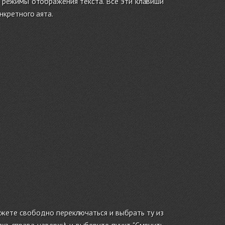
 режимы отображения текста
. Все эти клавиши
нкретного аята.
жете свободно переключаться и выбрать ту из