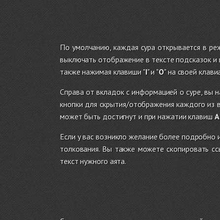
По умолчанию, каждая сура открывается в реж
выключать отображение в тексте подсказок и 
также нажимая клавиши "
I
" и "
O
" на своей клави
Справа от вкладок с информацией о суре, вы 
кнопки для скрытия/отображения каждого из в
может быть достигнут и при нажатии клавиш
A
Если у вас возникло желание более подробно
толкования. Вы также можете скопировать сс
текст нужного аята.