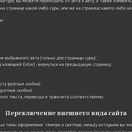
виатуре,
вы можете переходить от аята к аяту, а также
изменять
на странице какой-либо суры, или же на странице какого-либо ко
и:
ие выбранного аята
(
только для страницы
суры
);
д клавишей Enter) - вернуться на предыдущую страницу;
ту (круглые скобки);
дратные скобки)
;
ого текста, перевода и транслита соответственно
;
;
Переключение внешнего вида сайта
ных темы оформления: тёмную и светлую, между которыми вы мо