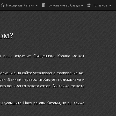
Нассир аль-Катами
Толкование ас-Саади
Полезное
ом?
ым ваше изучение Священного Корана может
молчанию на сайте установлено толкование Ас-
ран. Данный перевод изобилует подсказками и
ного понимания текста аятов. Вы также можете
вы услышите Нассира аль-Катами, но вы также