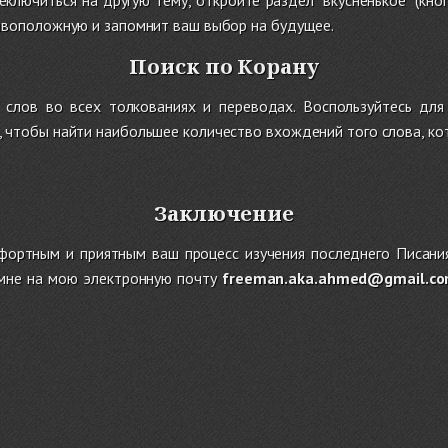
ключиться на другую тему, откройте раздел "вкусненькое" (кно
отивоположную и запомнит ваш выбор на будущее.
Поиск по Корану
слов во всех толкованиях и переводах. Воспользуйтесь для 
, чтобы найти наибольшее количество вхождений того слова, ко
Заключение
фортным и приятным ваш процесс изучения последнего Писания
 мне на мою электронную почту
freeman.aka.ahmed@gmail.c