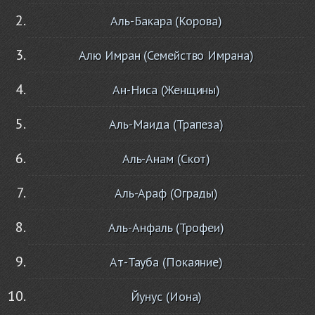
Аль-Бакара (Корова)
Алю Имран (Семейство Имрана)
Ан-Ниса (Женщины)
Аль-Маида (Трапеза)
Аль-Анам (Скот)
Аль-Араф (Ограды)
Аль-Анфаль (Трофеи)
Ат-Тауба (Покаяние)
Йунус (Иона)