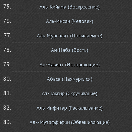
Аль-Кийама (Воскресение)
Аль-Инсан (Человек)
Аль-Мурсалят (Посылаемые)
Ан-Наба (Весть)
Ан-Назиат (Исторгающие)
Абаса (Нахмурился)
Ат-Таквир (Скручивание)
Аль-Инфитар (Раскалывание)
Аль-Мутаффифин (Обвешивающие)