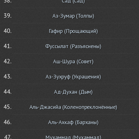
Сад (Сад)
Аз-Зумар (Толпы)
Гафир (Прощающий)
Фуссылат (Разъяснены)
Аш-Шура (Совет)
Аз-Зухруф (Украшения)
Ад-Духан (Дым)
Аль-Джасийа (Коленопреклонённые)
Аль-Ахкаф (Барханы)
Мухаммад (Мухаммад)