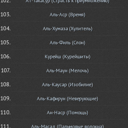
Ат-Такасур (Страсть к приумножению)
Аль-Аср (Время)
Аль-Хумаза (Хулитель)
Аль-Филь (Слон)
Курейш (Курейшиты)
Аль-Маун (Мелочь)
Аль-Каусар (Изобилие)
Аль-Кафирун (Неверующие)
Ан-Наср (Помощь)
Аль-Масад (Пальмовые волокна)