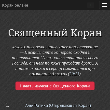
Коран онлайн
1
Священный Коран
«Аллах ниспослал наилучшее повествование
— Писание, аяты которого сходны и
повторяются. У тех, кто страшится своего
Господа, от него по коже проходит дрожь. А
потом их кожа и сердца смягчаются при
поминании Аллаха» (
39:23
)
Начать изучение Священного Корана
Аль-Фатиха (Открывающая Коран)