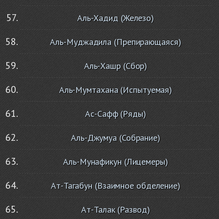
Аль-Хадид (Железо)
Аль-Муджадила (Препирающаяся)
Аль-Хашр (Сбор)
Аль-Мумтахана (Испытуемая)
Ас-Сафф (Ряды)
Аль-Джумуа (Собрание)
Аль-Мунафикун (Лицемеры)
Ат-Тагабун (Взаимное обделение)
Ат-Талак (Развод)