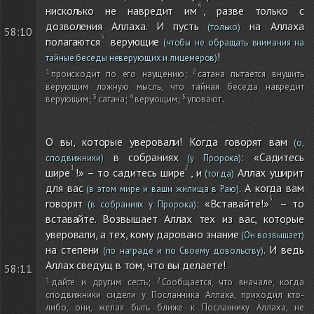
нисколько не навредит им
, разве только с
дозволения Аллаха. И пусть
на Аллаха
(только)
58:10
полагаются
верующие
(чтобы не обращать внимания на
!
тайные беседы неверующих и лицемеров)
происходит по его наущению
;
сатана пытается внушить
верующим ложную мысль, что тайная беседа навредит
верующим
;
сатана
;
верующим
;
уповают
.
О вы, которые уверовали! Когда говорят вам
(о,
в собраниях
: «Садитесь
сподвижники)
(у Пророка)
шире
!» – то садитесь шире
, и
Аллах уширит
(тогда)
для вас
. А когда вам
(в этом мире и ваши жилища в Раю)
говорят
: «Вставайте!»
– то
(в собраниях у Пророка)
вставайте. Возвышает Аллах тех из вас, которые
уверовали, а тех, кому даровано знание
(Он возвышает)
на степени
. И ведь
(по награде и по Своему довольству)
Аллах сведущ в том, что вы делаете!
58:11
дайте и другим сесть
;
Сообщается, что вначале, когда
сподвижники сидели у Посланника Аллаха, приходил кто-
либо, они, желая быть ближе к Посланнику Аллаха, не