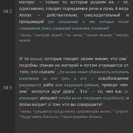
матери
– только те, которые родили их, – те,
однозначно, говорят порицаемые речи и ложь. А ведь
58:2
Аллах – действительно, снисходительный и
прощающий
(по отношению к тем, которые после
!
совершения греха, совершают искреннее покаяние)
жены
;
матерей мужей
;
их жены
;
своим мужьям
;
матери
мужей
.
И те
, которые говорят своим женам, что они
(мужья)
подобны спинам их матерей и потом отрекаются от
того, что сказали
,
(то на них лежит обязанность исполнить
– освобождение
искупление за этот грех, а это)
раба
, прежде чем
(верующего)
(или верующей рабыни)
58:3
они
коснутся друг друга
. Это
– то, чем вас
(о,
увещают
, и
верующие)
(чтобы вы не совершали подобного)
Аллах ведает о том, что вы совершаете!
жены
;
решаются продолжить супружескую жизнь
;
супруги
;
будут иметь близость
;
такое решение Аллаха
.