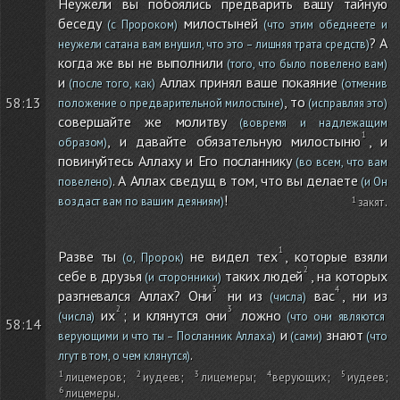
Неужели вы побоялись предварить вашу тайную
беседу
милостыней
(с Пророком)
(что этим обеднеете и
? А
неужели сатана вам внушил, что это – лишняя трата средств)
когда же вы не выполнили
(того, что было повелено вам)
и
Аллах принял ваше покаяние
(после того, как)
(отменив
, то
58:13
положение о предварительной милостыне)
(исправляя это)
совершайте же молитву
(вовремя и надлежащим
, и давайте обязательную милостыню
, и
образом)
повинуйтесь Аллаху и Его посланнику
(во всем, что вам
. А Аллах сведущ в том, что вы делаете
повелено)
(и Он
!
воздаст вам по вашим деяниям)
закят
.
Разве ты
не видел тех
, которые взяли
(о, Пророк)
себе в друзья
таких людей
, на которых
(и сторонники)
разгневался Аллах? Они
ни из
вас
, ни из
(числа)
их
; и клянутся они
ложно
(числа)
(что они являются
58:14
и
знают
верующими и что ты – Посланник Аллаха)
(сами)
(что
.
лгут в том, о чем клянутся)
лицемеров
;
иудеев
;
лицемеры
;
верующих
;
иудеев
;
лицемеры
.