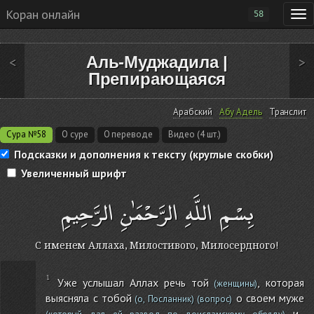
Коран онлайн
58
Аль-Муджадила
|
<
>
Препирающаяся
Арабский
Абу Адель
Транслит
Сура №58
О суре
О переводе
Видео (4 шт.)
Подсказки и дополнения к тексту (круглые скобки)
Увеличенный шрифт
بِسْمِ اللَّهِ الرَّحْمَٰنِ الرَّحِيمِ
С именем Аллаха, Милостивого, Милосердного!
Уже услышал Аллах речь той
, которая
(женщины)
выясняла с тобой
о своем муже
(о, Посланник)
(вопрос)
и