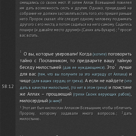
смещались со своих мест. И затем Аллах Всевышний повелел
им дать возможность сесть и другим. Однако, пришедший на
собрание не должен заставлять встать того, кто пришел раньше
него. Пророк сказал: «Не следу­ет одному человеку поднимать
другого с его места, а потом садиться на него самому. Садитесь
пошире
(и давайте место другим)
»
(Сахих аль-Бухари)
.
;
просят
вас встать
.
О вы, которые уверовали! Когда
поговорить
(хотите)
тайно с Посланником, то предварите вашу тайную
беседу милостыней
. Это
лучше
(дав ее нуждающимся)
для вас
и
(тем, что вы получите за это награду от Аллаха)
чище
. А если не найдете
(для ваших сердец от греха)
(что
58:12
,
и поистине
дать в качестве милостыни)
(то нет в этом греха)
же Аллах – прощающий
,
(грехи Своих верующих рабов)
милосердный
!
(к ним)
Этот аят был ниспослан Аллахом Всевышним, чтобы облегчить
Пророку, которому задавали много вопросов.
;
дать
милостыню
.