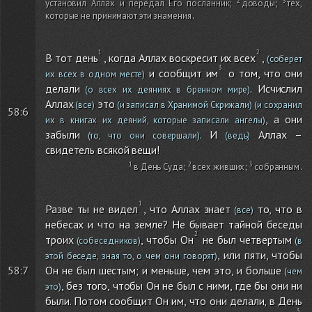
установил Аллах и передал Его посланник
;
доводы
;
тех,
которые не принимают эти знамения
.
В тот день
, когда Аллах воскресит их всех
,
(соберет
и сообщит им
о том, что они
их всех в одном месте)
делали
. Исчислил
(о всех их деяниях в бренном мире)
Аллах
это
(все)
(и записал в Хранимой Скрижали)
(и сохранил
58:6
, а они
их в книгах их деяний, которые записали ангелы)
забыли
. И
Аллах –
(то, что они совершали)
(ведь)
свидетель всякой вещи!
в День Суда
;
всех живших
;
собранным
.
Разве ты не видел
, что Аллах знает
то, что в
(все)
небесах и что на земле? Не бывает тайной беседы
троих
, чтобы Он
не был четвертым
(собеседников)
(в
, или пяти, чтобы
этой беседе, зная то, о чем они говорят)
Он не был шестым; и меньше, чем это, и больше
58:7
(чем
, без того, чтобы Он не был с ними, где бы они ни
это)
были. Потом сообщит Он им, что они делали, в День