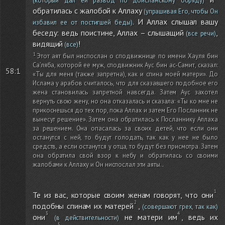
(который дал ей развод по доисламскому обряду)
обратилась с жалобой к Аллаху
(упрашивая Его, чтобы Он
. И Аллах слышал вашу
избавил ее от постигшей беды)
беседу: ведь поистине, Аллах – слышащий
,
(все речи)
видящий
!
(все)
Этот аят был ниспослан о сподвижнице по имени Хауля бин
Са’ляба, которой ее муж, сподвижник Аус бин ас-Самит, сказал:
58:1
«Ты для меня
(также запретна)
, как и спина моей матери». До
Ислама у арабов считалось, что для сказавшего подобное его
жена становилась запретной навсегда. Затем Аус захотел
вернуть свою жену, но она отказалась и сказала: «Ты ко мне не
прикоснешься до тех пор, пока Аллах и затем Его Посланник не
вынесут решение». Затем она обратилась к Посланнику Аллаха
за решением. Она опасалась за своих детей, что если они
останутся с ней, то будут голодать, так как у нее не было
средств, а если останутся у отца, то будут без присмотра. Затем
она обратила свой взор к небу и обратилась со своими
жалобами к Аллаху и Он ниспослал эти аяты.
.
Те из вас, которые своим женам говорят, что они
подобны спинам их матерей
,
(совершают грех, так как)
они
не матери им
, ведь их
(в действительности)