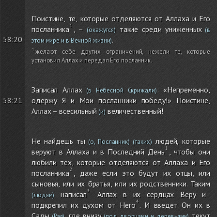
Поистине, те, которые отделяются от Аллаха и Его
посланника
, –
такие среди униженных
(окажутся)
(в
58:20
.
этом мире и в Вечной жизни)
желают себе других ограничений, нежели те, которые
установил Аллах и передал Его посланник
.
Записал Аллах
: «Непременно,
(в Небесной Скрижали)
58:21
одержу Я и Мои посланники победу!» Поистине,
Аллах – всесильный
величественный!
(и)
Не найдешь ты
людей, которые
(о, Посланник)
(таких)
веруют в Аллаха и в Последний День
, чтобы они
любили тех, которые отделяются от Аллаха и Его
посланника
, даже если это будут их отцы, или
сыновья, или их братья, или их родственники. Таким
написал
Аллах в их сердцах Веру и
(людям)
подкрепил их духом от Него
. И введет Он их в
Сады
, где внизу
текут
(Рая)
(под дворцами и деревьями)