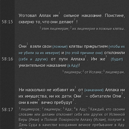
Уготовал Аллах им
сильное наказание. Поистине,
скверно то, что они делают
!
58:15
этим лицемерам
;
их лицемерие и ложные клятвы
.
Они
взяли свои
клятвы прикрытием
(ложные)
(чтобы их
и
отклонили
не убили за их неверие)
(по этой причине они)
от пути Аллаха
. Им же
58:16
(себя и других)
(будет)
унизительное наказание
!
(в Аду)
лицемеры
;
от Ислама
;
лицемерам
.
Ни насколько не избавят их
от
Аллаха ни
(наказания)
их имущества, ни их дети. Они
– обитатели Огня
,
они в нем
вечно пребудут
.
58:17
лицемеров
;
лицемеры
;
Ада
;
в Аду
;
Каждый, кто своими
словами или делами отклоняет себя или других от Истинной
Веры
(Иман)
и Полной Покорности Аллаху
(Ислам)
, получит в
День Суда в качестве воздаяния вечное пребывание в Аду.