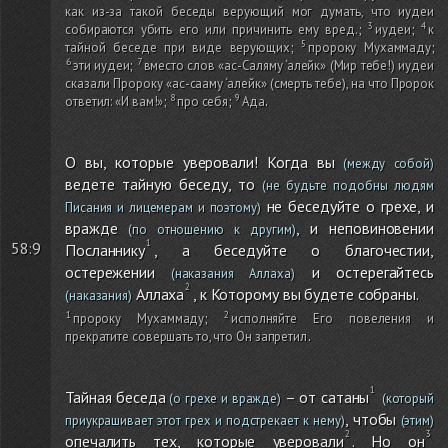
как из-за такой беседы верующий мог думать, что иудеи
собираются убить его или причинить ему вред.
;
иудеи
;
к
тайной беседе при виде верующих
;
пророку Мухаммаду
;
эти иудеи
;
вместо слов «ас-Саляму ‘алейк»
(Мир тебе!)
иудеи
сказали Пророку «ас-сааму ‘алейк»
(смерть тебе)
, на что Пророк
ответил: «И вам!»
;
про себя
;
Ада
.
О вы, которые уверовали! Когда вы
(между собой)
ведете тайную беседу, то
(не будьте подобны людям
не беседуйте о грехе, и
Писания и лицемерам и поэтому)
вражде
, и неповиновении
(по отношению к другим)
58:9
Посланнику
, а беседуйте о благочестии,
остережении
и остерегайтесь
(наказания Аллаха)
Аллаха
, к Которому вы будете собраны.
(наказания)
пророку Мухаммаду
;
исполняйте Его повеления и
прекратите совершать то, что Он запретил
.
Тайная беседа
– от сатаны
(о грехе и вражде)
(который
, чтобы
приукрашивает этот грех и подстрекает к нему)
(этим)
опечалить тех, которые уверовали
. Но он