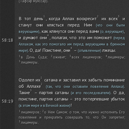
(Тафсир муяссар)
.
В тот день
, когда Аллах воскресит
их всех
и
станут они клясться перед Ним
(что они были
, как клянутся они перед вами
,
верующими)
(о, верующие)
и думают они
, полагая, что это им поможет
(перед
58:18
Аллахом, как это помогало им перед верующими в бренном
. О, да! Поистине, они
–
лжецы.
мире)
(отъявленные)
в День Суда
;
оживит
;
всех лицемеров
;
лицемеры
;
лицемеры
.
Одолел их
сатана и заставил их забыть поминание
об Аллахе
.
(так, что они оставили повеления Аллаха)
Такие
– партия сатаны
. О да,
(и его последователи)
поистине, партия сатаны – это потерпевшие убыток
58:19
!
(в этом мире и в Вечной жизни)
лицемеров
;
о Нем Самом; о том, что нужно исполнять Его
повеления и прекратить совершать то, что Он запретил
;
лицемеры
.