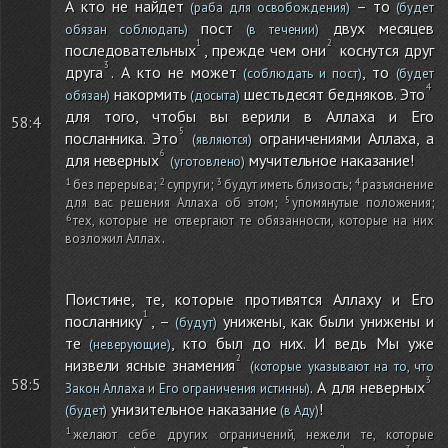
А кто не найдет
– то
(раба для освобождения)
(будет
пост
двух месяцев
обязан соблюдать)
(в течении)
последовательных
, прежде чем они
коснутся друг
друга
. А кто не может
, то
(соблюдать и пост)
(будет
накормить
шестьдесят бедняков. Это
обязан)
(досыта)
для того, чтобы вы верили в Аллаха и Его
58:4
посланника. Это
ограничениями Аллаха, а
(являются)
для неверных
мучительное наказание!
(уготовлено)
без перерыва
;
супруги
;
будут иметь близость
;
разъяснение
для вас решения Аллаха об этом
;
упомянутые положения
;
тех, которые не отвергают те обязанности, которые на них
возложил Аллах
.
Поистине, те, которые противятся Аллаху и Его
посланнику
, –
унижены, как были унижены и
(будут)
те
, кто был до них. И ведь Мы уже
(неверующие)
низвели ясные знамения
(которые указывают на то, что
58:5
. А для неверных
Закон Аллаха и Его ограничения истинны)
унизительное наказание
!
(будет)
(в Аду)
желают себе других ограничений, нежели те, которые