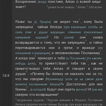
Воскресения:
поистине, Аллах о всякой вещи
(ведь)
знает!
разве ты не знаешь
;
Аллах
;
обо всем
.
Разве ты
не видел тех
, кому была
(о, Пророк)
запрещена
тайная беседа
(при верующих)
(чтобы не
сеять этим в душах верующих сомнения относительно
? Но
они
снова
намерений иудеев)
(затем)
возвращаются к тому, что им запрещено
, и тайно
переговариваются они о грехе, и вражде
(по
, и неповиновении Посланнику
.
отношению к верующим)
А когда они
приходят к тебе
(о, Посланник)
(по какому-
, то приветствуют тебя так
, как не
нибудь делу)
приветствовал тебя Аллах. И говорят в своих
душах
: «Почему бы Аллаху не наказать нас за то,
58:8
что мы говорим
(Мухаммаду)
(если он на самом деле
?» Достаточно для них
является посланником Аллаха)
Геенны
,
будут они гореть
! И
(в которой)
(вечно)
(как же)
скверно это возвращение!
мединских иудеев
;
Иудеям жившим в Медине, Посланник
Аллаха запретил вести тайные беседы при виде верующих, так