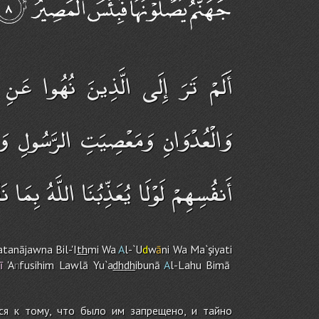
أَلَمْ تَرَ إِلَى الَّذِينَ نُهُوا عَنِ ال
وَالْعُدْوَانِ وَمَعْصِيَتِ الرَّسُولِ وَإ
أَنفُسِهِمْ لَوْلَا يُعَذِّبُنَا اللَّهُ بِمَا
tanājawna Bil-'I
th
mi Wa
A
l-`U
d
w
ā
ni Wa Ma`şiyati
ī
'A
n
fusihi
m
Lawlā Yu`a
dh
dh
ibunā
A
l-Lah
u
Bimā
ся к тому, что было им запрещено, и тайно