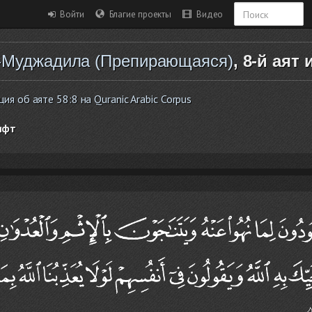
Войти
Благие проекты
Видео
-Муджадила (Препирающаяся)
, 8-й аят 
 об аяте 58:8 на Quranic Arabic Corpus
ифт