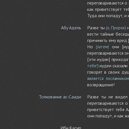
переговариваются о 
как приветствует те
Туда они попадут, и 
Абу Адель
Разве ты
н
(о, Пророк)
вести тайные беседы
причинить ему вред.
Но
они [иуд
(затем)
переговариваются он
[эти иудеи] приходя
иудеи сказали 
тебе!)
говорят в своих душ
является посланником
возвращение!
Толкование ас-Саади
Разве ты не видел
переговариваются о 
приветствует тебя А
они попадут, и как ж
Ибн Касир