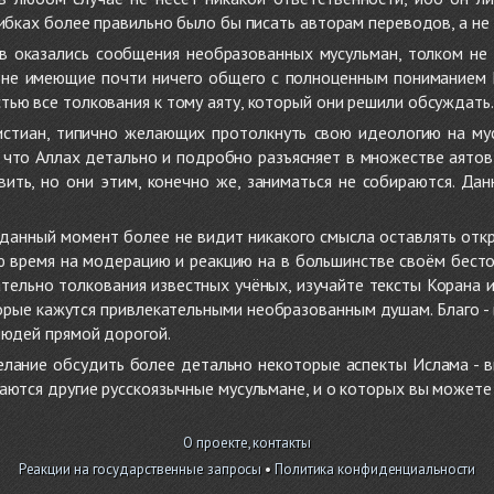
ибках более правильно было бы писать авторам переводов, а не 
 оказались сообщения необразованных мусульман, толком не
, не имеющие почти ничего общего с полноценным пониманием
ью все толкования к тому аяту, который они решили обсуждать.
стиан, типично желающих протолкнуть свою идеологию на мус
о, что Аллах детально и подробно разъясняет в множестве аято
ить, но они этим, конечно же, заниматься не собираются. Да
в данный момент более не видит никакого смысла оставлять от
ую время на модерацию и реакцию на в большинстве своём бест
тельно толкования известных учёных, изучайте тексты Корана и 
рые кажутся привлекательными необразованным душам. Благо - в 
людей прямой дорогой.
желание обсудить более детально некоторые аспекты Ислама - в
аются другие русскоязычные мусульмане, и о которых вы может
О проекте, контакты
Реакции на государственные запросы
•
Политика конфиденциальности