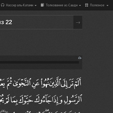
Нассир аль-Катами
Толкование ас-Саади
Полезное
из 22
→