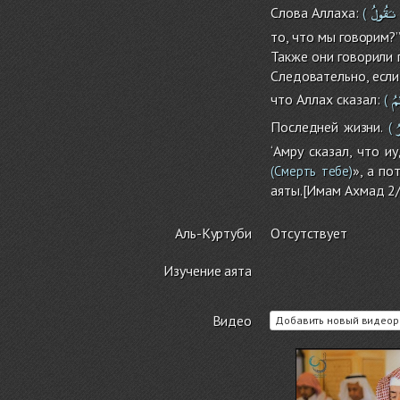
نـَقُولُ
Слова Аллаха:
(
то, что мы говорим?’
Также они говорили 
Следовательно, если
مُ
что Аллах сказал:
(
Последней жизни.
(
‘Амру сказал, что 
», а по
(Смерть тебе)
аяты.[Имам Ахмад 2/
Аль-Куртуби
Отсутствует
Изучение аята
Видео
Добавить новый видеор