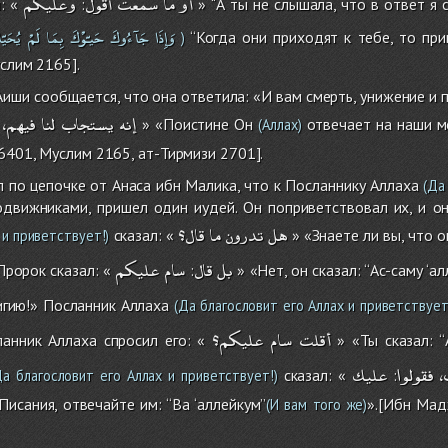
أو
ما
سمعت
أقول
وعليكم
: «
:
» ‘‘А ты не слышала, что в ответ я 
وَإِذَا
جَآءُوكَ
حَيـّوْكَ
بِمَا
لَمْ
يُحَيّ
‘‘Когда они приходят к тебе, то при
)
услим 2165].
Аиши сообщается, что она ответила: «И вам смерть, унижение и 
إنه
يستجاب
لنا
فيهم،
» «Поистине Он
отвечает на наши м
(Аллах)
 6401, Муслим 2165, ат-Тирмизи 2701].
по цепочке от Анаса ибн Малика, что к Посланнику Аллаха
(Да 
одвижниками, пришел один иудей. Он поприветствовал их, и он
هل
تدرون
ما
قال؟
сказал: «
» «Знаете ли вы, что о
 и приветствует!)
بل
قال
سام
عليكم
Пророк сказал: «
:
» «Нет, он сказал: ‘‘Ас-саму ‘а
игию!» Посланник Аллаха
(Да благословит его Аллах и приветствует
أقلت
سام
عليكم؟
ланник Аллаха спросил его: «
» «Ты сказал: ‘‘
ب
فقولوا
عليك
сказал: «
:
а благословит его Аллах и приветствует!)
сания, отвечайте им: ‘‘Ва ‘аллейкум’’
».[Ибн Мад
(И вам того же)