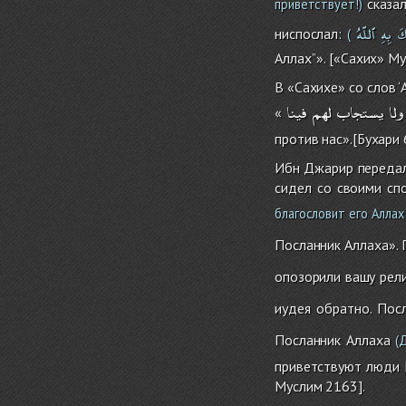
сказал
приветствует!)
كَ
بِهِ
ٱللّهُ
ниспослал:
(
Аллах’’». [«Сахих» М
В «Сахихе» со слов ‘
ولا
يستجاب
لهم
فينا
«
против нас».[Бухари
Ибн Джарир передал 
сидел со своими сп
благословит его Аллах
Посланник Аллаха». 
опозорили вашу рел
иудея обратно. Пос
Посланник Аллаха
(Д
приветствуют люди Пи
Муслим 2163].