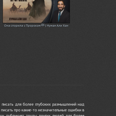
Она спорила с Пророком ﷺ | Нуман Али Хан
 писать для более глубоких размышлений над
 писать про какие-то незначительные ошибки в
ишь публикует труды других людей для более