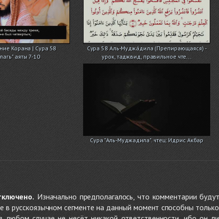
ние Корана | Сура 58
Сура 58 Аль-Муджа́дила (Препирающаяся) -
агь" аяты 7-10
урок, таджвид, правильное чте...
Сура "Аль-Муджадила". чтец: Идрис Акбар
тключено.
Изначально предполагалось, что комментарии будут
не в русскоязычном сегменте на данный момент способны только
 в любом случае не несёт никакой ответственности, ибо он л