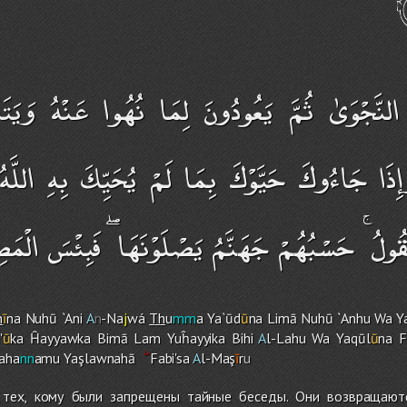
نَّجْوَىٰ ثُمَّ يَعُودُونَ لِمَا نُهُوا عَنْهُ وَيَتَنَا
ِذَا جَاءُوكَ حَيَّوْكَ بِمَا لَمْ يُحَيِّكَ بِهِ اللَّه
 نَقُولُ ۚ حَسْبُهُمْ جَهَنَّمُ يَصْلَوْنَهَا ۖ فَبِئْسَ الْمَ
h
ī
na Nuhū `Ani
A
n
-Na
j
wá
Th
u
mm
a Ya`ūd
ū
na Limā Nuhū `Anhu Wa Ya
'
ū
ka Ĥayyawka Bimā La
m
Yuĥayyika Bihi
A
l-Lah
u
Wa Yaqūl
ū
na F
aha
nn
amu Yaşlawnahā
Fabi'sa
A
l-Maş
ī
r
u
 тех, кому были запрещены тайные беседы. Они возвращают