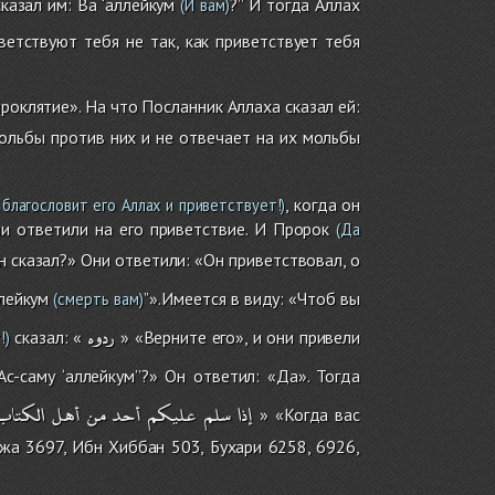
сказал им: Ва ‘аллейкум
?’’ И тогда Аллах
(И вам)
ветствуют тебя не так, как приветствует тебя
проклятие». На что Посланник Аллаха сказал ей:
ольбы против них и не отвечает на их мольбы
, когда он
благословит его Аллах и приветствует!)
и ответили на его приветствие. И Пророк
(Да
н сказал?» Они ответили: «Он приветствовал, о
ллейкум
’’».Имеется в виду: «Чтоб вы
(смерть вам)
ردوه
сказал: «
» «Верните его», и они привели
!)
Ас-саму ‘аллейкум’’?» Он ответил: «Да». Тогда
إذا
سلم
عليكم
أحد
من
أهل
الكتا،
» «Когда вас
жа 3697, Ибн Хиббан 503, Бухари 6258, 6926,