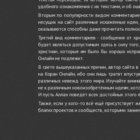
удобного ознакомления с их текстами, и об ош
Вторым по популярности видом комментариев
несущих на сайт различные искажённые идеи
оказываются способны даже прочитать полност
Третий вид комментариев - сообщения от хри
будет являться допустимым здесь в силу тог
христиан, которые им было бы хорошо исправ
Онлайн не подлежит.
В свете вышеуказанных причин, автор сайта 
на Коран Онлайн, ибо они лишь тратят впуст
различных невежд этого мира. Изучайте внима
не к различным новоизобретённым идеям, кото
И пусть Аллах поведёт всех достойных этого 
Также, если у кого-то всё ещё присутствует 
благих проектов и сообществ, которыми заним