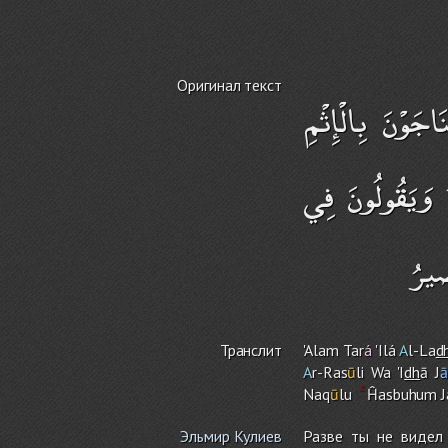
Оригинал текст
جَوْنَ بِالْإِثْمِ
ُ وَيَقُولُونَ فِي
صِيرُ
Транслит
'Ala
m
Tar
á
'Ilá
A
l-La
d
A
r-Ras
ū
li Wa 'I
dh
ā J
ā
Naq
ū
lu
Ĥasbuhu
m
J
Эльмир Кулиев
Разве ты не видел