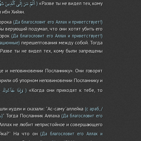
أَلَمْ
تـَرَ
إِلَى
ٱلّذِينَ
نـُه
«Разве ты не видел тех, кому
)
 ибн Хийян.
орока
(Да благословит его Аллах и приветствует!)
ы верующий подумал, что они хотят убить его
орок
(Да благословит его Аллах и приветствует!)
перешептования между собой. Тогда
ационные)
Разве ты не видел тех, кому были запрещены
е и неповиновении Посланнику». Они говорят
ворили об упорном неповиновении Посланнику и
وَإِذَا
جَآءُوكَ
ح
«Когда они приходят к тебе, то
)
ли иудеи и сказали: ‘‘Ас-саму ‘аллейка
(с араб, /
’’ Тогда Посланник Аллаха
ь)
(Да благословит его
а, Аллах не любит непристойное и совершающего
ейка?’’ На что он
(Да благословит его Аллах и