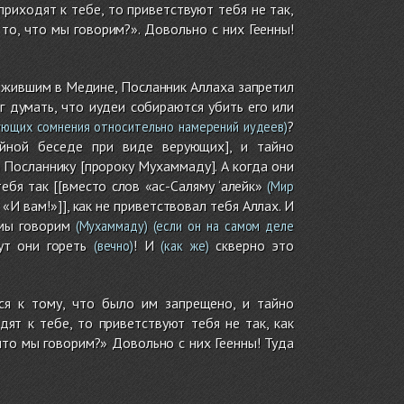
приходят к тебе, то приветствуют тебя не так,
 то, что мы говорим?». Довольно с них Геенны!
м жившим в Медине, Посланник Аллаха запретил
 думать, что иудеи собираются убить его или
?
ующих сомнения относительно намерений иудеев)
йной беседе при виде верующих], и тайно
и Посланнику [пророку Мухаммаду]. А когда они
тебя так [[вместо слов «ас-Саляму ‘алейк»
(Мир
 «И вам!»]], как не приветствовал тебя Аллах. И
 мы говорим
(Мухаммаду)
(если он на самом деле
т они гореть
! И
скверно это
(вечно)
(как же)
ся к тому, что было им запрещено, и тайно
ят к тебе, то приветствуют тебя не так, как
 что мы говорим?» Довольно с них Геенны! Туда