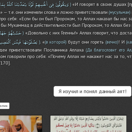
وَيـَقُولُونَ
فِىۤ
أَنفُسِهِمْ
لَوْلَا
يـُعَذّبـُنَا
ٱللّهُ
بِمَا
«И говорят в своих душах [пр
)
’» — т.е. они изменяли слова и ложно приветствовали
(мусульман)
про себя: «Если бы он был Пророком, то Аллах наказал бы нас з
 бы Мухаммад в действительности был Пророком, то Аллах без 
حَسْبـُهُمْ
جَهَنّ
«Довольно с них Геенны!» Аллах говорит, что дост
)
يَصْلَوْنـَهَا
فَبِئْسَ
ٱلْمَصِيرُ
. «
будут они гореть
! И
)
(в которой)
(вечно)
(ка
иудеи приветствовали Посланника Аллаха
(Да благословит его Алл
том говорили про себя: «Почему Аллах не накажет нас за то, 
170].
Я изучил и понял данный аят!
олик