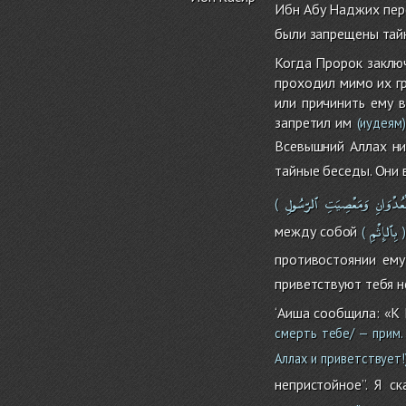
Ибн Абу Наджих пер
были запрещены тайн
Когда Пророк заключ
проходил мимо их гр
или причинить ему в
запретил им
(иудеям)
Всевышний Аллах ни
тайные беседы. Они 
ْعُدْوَانِ
وَمَعْصِيَتِ
ٱلرّسُولِ
(
بِٱلإِثْمِ
между собой
(
)
противостоянии ему,
приветствуют тебя не
‘Аиша сообщила: «К
смерть тебе/ — прим. 
Аллах и приветствует!
непристойное’’. Я с