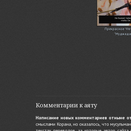
Прекрасное Чте
"Муджадал
Комментарии к аяту
Написание новых комментариев отныне о
смыслами Корана, но оказалось, что мусульма
текстах переводов, за которые автор сайта