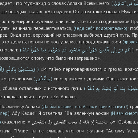
ُواْ
عَنِ
ٱلنّجْوَىٰ
едает, что Муджахид о словах Аллаха Всевышнего:
(
ые беседы», сказал: «Это иудеи». Об этом также сказал Мукатил
ил перемирие с иудеями, они, если кто-то из сподвижников Пр
уппы, начинали перешептываться,
чтоб
(ведя себя подозрительно)
ред. Видя это, верующий из опасения выбирал другой путь. Пр
это делать, но они не послушались и продолжали свои
(провок
أَلَمْ
تـَرَ
إِلَى
ٱلّذِينَ
نـُهُواْ
عَنِ
ٱلنّجْوَىٰ
ثُمّ
يـَعُودُونَ
لِمَا
نـُهُواْ
عَنْهُ
спослал:
«
(
)
возвращаются к тому, что было им запрещено».
وَيـَتـَنَـٰجَوْنَ
بِٱلإِثْمِ
وَٱل
«И тайно переговариваются о грехах, вражд
)
وَالْعُدْوَٰنِ
«о греховном»
«и о вражде» с другими. Они также го
(
)
َيـّوْكَ
بِمَا
لَمْ
يُحَيّكَ
بِهِ
ٱللّهُ
 сбивая остальных с истинного пути.
(
 так, как приветствует тебя Аллах».
 Посланнику Аллаха
приш
(Да благословит его Аллах и приветствует!)
, Абу Касим!’’ Я ответила: ‘‘Ва ‘аллейкум ас-сам
пер.)
(И вам смерт
يا
عائشة
إن
الله
لا
يحب
الفحش
ولا
التفحش
сказал мне: «
» ‘‘О, Аиш
)
казала: ‘‘Разве ты не слышал, что они сказали: ‘‘Ас-саму ‘алл