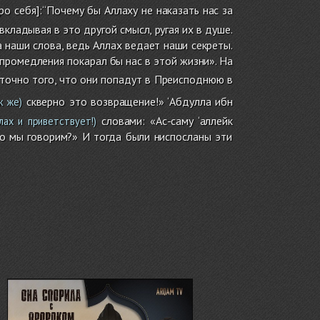
о себя]:‘‘Почему бы Аллаху не наказать нас за
вкладывая в это другой смысл, ругая их в душе.
а наши слова, ведь Аллах ведает наши секреты.
промедления покарал бы нас в этой жизни». На
аточно того, что они попадут в Преисподнюю в
скверно это возвращение!» ‘Абдулла ибн
к же)
словами: «Ас-саму ‘аллейк
ах и приветствует!)
что мы говорим?» И тогда были ниспосланы эти