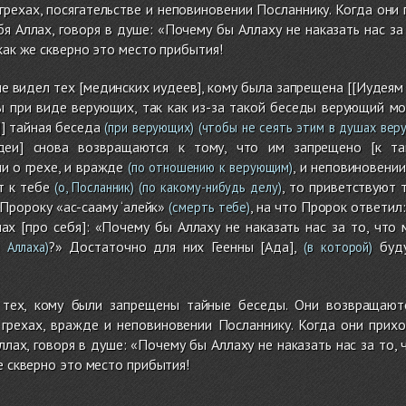
грехах, посягательстве и неповиновении Посланнику. Когда они 
бя Аллах, говоря в душе: «Почему бы Аллаху не наказать нас за
как же скверно это место прибытия!
е видел тех [мединских иудеев], кому была запрещена [[Иудея
 при виде верующих, так как из-за такой беседы верующий мог
]] тайная беседа
(при верующих)
(чтобы не сеять этим в душах вер
еи] снова возвращаются к тому, что им запрещено [к та
и о грехе, и вражде
, и неповиновени
(по отношению к верующим)
т к тебе
, то приветствуют 
(о, Посланник)
(по какому-нибудь делу)
Пророку «ас-сааму ‘алейк»
, на что Пророк ответил:
(смерть тебе)
ах [про себя]: «Почему бы Аллаху не наказать нас за то, что
?» Достаточно для них Геенны [Ада],
буду
 Аллаха)
(в которой)
 тех, кому были запрещены тайные беседы. Они возвращают
грехах, вражде и неповиновении Посланнику. Когда они приход
ллах, говоря в душе: «Почему бы Аллаху не наказать нас за то,
е скверно это место прибытия!