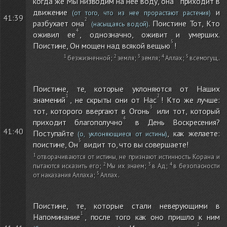
когда же Мы низводим на нее воду, она
приходит в
движение
и
(от того, что из нее прорастают растения)
41:39
разбухает она
. Поистине Тот, Кто
(насыщаясь водой)
оживил ее
, однозначно, оживит и умерших.
Поистине, Он мощен над всякой вещью
!
безжизненной
;
земля
;
земля
;
Аллах
;
всемогущ
.
Поистине, те, которые уклоняются от Наших
знамений
, не скрыты они от Нас
! Кто же лучше:
тот, которого ввергают в Огонь
или тот, который
приходит благополучно
в День Воскресения?
41:40
Поступайте
, как желаете:
(о, уклоняющиеся от истины)
поистине, Он
видит то, что вы совершаете!
отворачиваются от истины, не признают истинность Корана и
пытаются исказить его
;
Мы их знаем
;
в Ад
;
в безопасности
от наказания Аллаха
;
Аллах
.
Поистине, те, которые стали неверующими в
Напоминание
, после того как оно пришло к ним