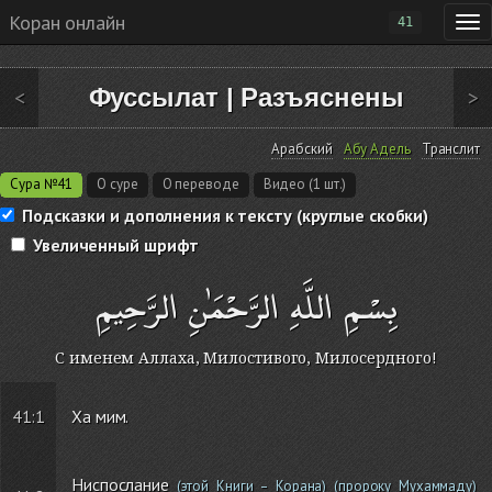
Коран онлайн
41
Фуссылат
|
Разъяснены
<
>
Арабский
Абу Адель
Транслит
Сура №41
О суре
О переводе
Видео (1 шт.)
Подсказки и дополнения к тексту (круглые скобки)
Увеличенный шрифт
بِسْمِ اللَّهِ الرَّحْمَٰنِ الرَّحِيمِ
С именем Аллаха, Милостивого, Милосердного!
41:1
Ха мим.
Ниспослание
(этой Книги – Корана)
(пророку Мухаммаду)