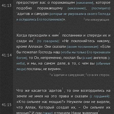
предостерег вас о поражающем
, которое
(наказании)
41:13
подобно поражающему
,
(наказанию)
(постигшего)
‘адитов и самудян
(которые не уверовали в своего Господа
».
и ослушались Его посланников)
эти неверующие
.
Когда приходили к ним
посланники и спереди их и
сзади их
: «Не поклоняйтесь никому,
(то говорили)
кроме Аллаха». Они сказали
: «Если
(своим посланникам)
бы пожелал Господь наш
(чтобы мы только Его признавали
41:14
, то Он, непременно, послал бы
ангелов
богом)
(к нам)
(с
, и мы, на самом деле, в то, с чем вы
неба)
(обычные
посланы, не верим».
люди)
к ‘адитам и самудянам
;
со всех сторон
.
Что же касается ‘адитов
, то они возгордились на
земле не имея на это права и сказали
:
(с гордыней)
«Кто сильнее нас мощью?» Неужели они не видели,
41:15
что Аллах, Который создал их, – Он сильнее их
мощью? И они
отрицали Наши знамения
.
(также)