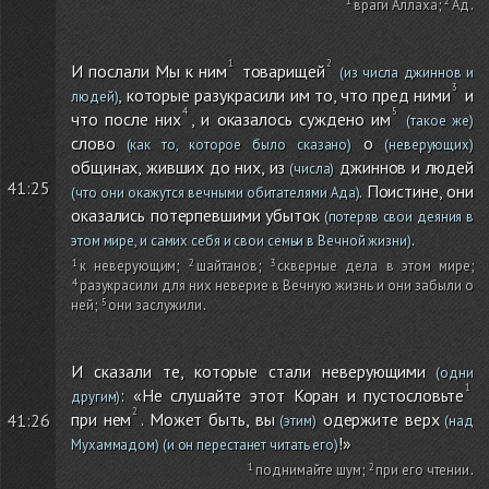
враги Аллаха
;
Ад
.
И послали Мы к ним
товарищей
(из числа джиннов и
, которые разукрасили им то, что пред ними
и
людей)
что после них
, и оказалось суждено им
(такое же)
слово
о
(как то, которое было сказано)
(неверующих)
общинах, живших до них, из
джиннов и людей
(числа)
41:25
. Поистине, они
(что они окажутся вечными обитателями Ада)
оказались потерпевшими убыток
(потеряв свои деяния в
.
этом мире, и самих себя и свои семьи в Вечной жизни)
к неверующим
;
шайтанов
;
скверные дела в этом мире
;
разукрасили для них неверие в Вечную жизнь и они забыли о
ней
;
они заслужили
.
И сказали те, которые стали неверующими
(одни
: «Не слушайте этот Коран и пустословьте
другим)
при нем
. Может быть, вы
одержите верх
41:26
(этим)
(над
!»
Мухаммадом)
(и он перестанет читать его)
поднимайте шум
;
при его чтении
.