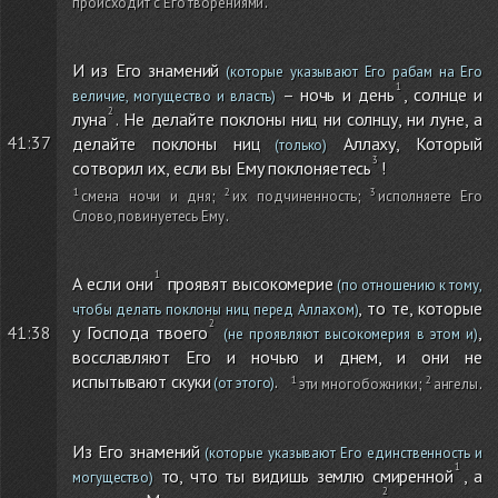
происходит с Его творениями
.
И из Его знамений
(которые указывают Его рабам на Его
– ночь и день
, солнце и
величие, могущество и власть)
луна
. Не делайте поклоны ниц ни солнцу, ни луне, а
41:37
делайте поклоны ниц
Аллаху, Который
(только)
сотворил их, если вы Ему поклоняетесь
!
смена ночи и дня
;
их подчиненность
;
исполняете Его
Слово, повинуетесь Ему
.
А если они
проявят высокомерие
(по отношению к тому,
, то те, которые
чтобы делать поклоны ниц перед Аллахом)
у Господа твоего
,
41:38
(не проявляют высокомерия в этом и)
восславляют Его и ночью и днем, и они не
испытывают скуки
.
(от этого)
эти многобожники
;
ангелы
.
Из Его знамений
(которые указывают Его единственность и
то, что ты видишь землю смиренной
, а
могущество)