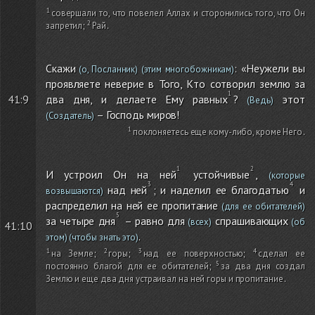
совершали то, что повелел Аллах и сторонились того, что Он
запретил
;
Рай
.
Скажи
: «Неужели вы
(о, Посланник)
(этим многобожникам)
проявляете неверие в Того, Кто сотворил землю за
два дня, и делаете Ему равных
?
этот
41:9
(Ведь)
– Господь миров!
(Создатель)
поклоняетесь еще кому-либо, кроме Него
.
И устроил Он на ней
устойчивые
,
(которые
над ней
; и наделил ее благодатью
и
возвышаются)
распределил на ней ее пропитание
(для ее обитателей)
за четыре дня
– равно для
спрашивающих
(всех)
(об
41:10
.
этом)
(чтобы знать это)
на Земле
;
горы
;
над ее поверхностью
;
сделал ее
постоянно благой для ее обитателей
;
за два дня создал
Землю и еще два дня устраивал на ней горы и пропитание
.