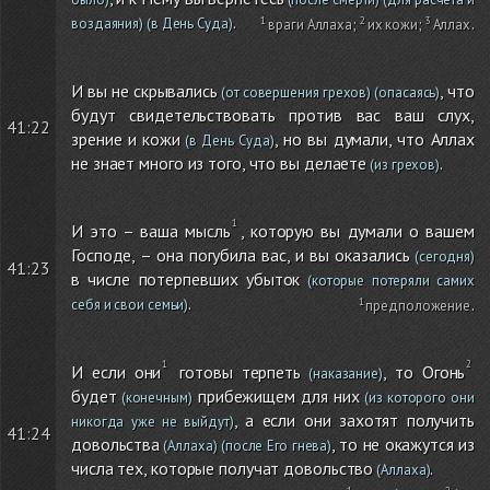
.
воздаяния)
(в День Суда)
враги Аллаха
;
их кожи
;
Аллах
.
И вы не скрывались
, что
(от совершения грехов)
(опасаясь)
будут свидетельствовать против вас ваш слух,
41:22
зрение и кожи
, но вы думали, что Аллах
(в День Суда)
не знает много из того, что вы делаете
.
(из грехов)
И это – ваша мысль
, которую вы думали о вашем
Господе, – она погубила вас, и вы оказались
(сегодня)
41:23
в числе потерпевших убыток
(которые потеряли самих
.
себя и свои семьи)
предположение
.
И если они
готовы терпеть
, то Огонь
(наказание)
будет
прибежищем для них
(конечным)
(из которого они
, а если они захотят получить
никогда уже не выйдут)
41:24
довольства
, то не окажутся из
(Аллаха)
(после Его гнева)
числа тех, которые получат довольство
.
(Аллаха)