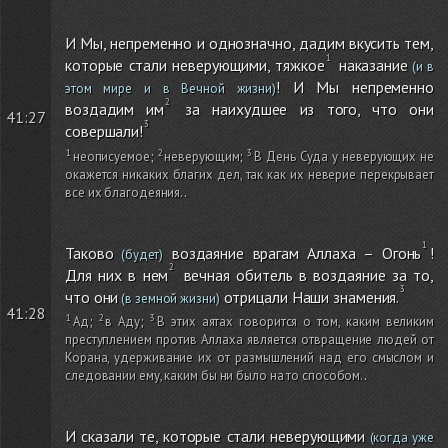
И Мы, непременно и однозначно, дадим вкусить тем,
которые стали неверующими, тяжкое
наказание
(и в
! И Мы непременно
этом мире и в Вечной жизни)
воздадим им
за наихудшее из того, что они
41:27
совершали!
неописуемое
;
неверующим
;
В День Суда у неверующих не
окажется никаких благих дел, так как их неверие перекрывает
все их благодеяния.
.
Таково
воздаяние врагам Аллаха – Огонь
!
(будет)
Для них в нем
вечная обитель в воздаяние за то,
что они
отрицали Наши знамения.
(в земной жизни)
41:28
Ад
;
в Аду
;
В этих аятах говорится о том, каким великим
преступлением против Аллаха является отвращение людей от
Корана, удерживание их от размышлений над его смыслом и
следовании ему, каким бы ни было на то способом.
.
И сказали те, которые стали неверующими
(когда уже