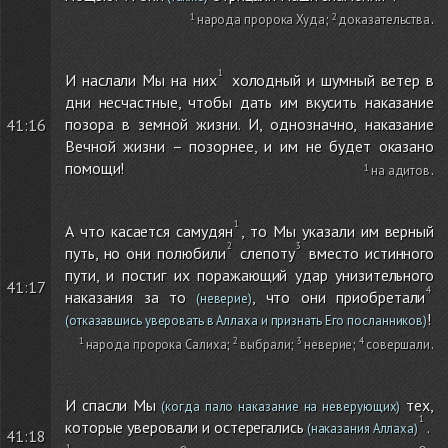
народа пророка Худа
;
доказательства
.
И наслали Мы на них
холодный и шумный ветер в
дни несчастные, чтобы дать им вкусить наказание
позора в земной жизни. И, однозначно, наказание
41:16
Вечной жизни – позорнее, и им не будет оказано
помощи!
на адитов
.
А что касается самудян
, то Мы указали им верный
путь, но они полюбили
слепоту
вместо истинного
пути, и постиг их поражающий удар унизительного
41:17
наказания за то
, что они приобретали
(неверие)
!
(отказавшись уверовать в Аллаха и признать Его посланников)
народа пророка Салиха
;
выбрали
;
неверие
;
совершали
.
И спасли Мы
тех,
(когда пало наказание на неверующих)
которые уверовали и остерегались
.
(наказания Аллаха)
41:18