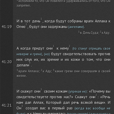
исполняли то, что Он повелел и удерживались от того, что Он
запретил
.
И в тот день
, когда будут собраны враги Аллаха к
Огню
, будут они задержаны
.
41:19
(ангелами)
в День Суда
;
к Аду
.
А когда придут они
к нему
(то станут отрицать свое
,
будут свидетельствовать против
неверие и грехи)
(но)
них слух их, их зрение и их кожи о том, что они
41:20
делали
.
враги Аллаха
;
к Аду
;
какие грехи они совершали в своей
жизни
.
И скажут они
своим кожам
: «Почему вы
(упрекая их)
свидетельствуете против нас?» Скажут они
: «Речь
нам дал Аллах, Который дал речь всякой вещи». И
41:21
Он
создал вас в первый раз
(когда вас вообще не
, и к Нему вы вернетесь
было)
(после смерти)
(для расчета и