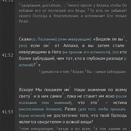
здоровьем, достатком,...
;
много просит у Аллаха, чтобы Он
избавил его от постигшей его беды
;
То есть он забывает
своего Господа в благополучии, и вспоминает Его только
беде.
.
Скажи
: «Видели ли вы
,
(о, Посланник)
(этим неверующим)
если он
от Аллаха, а вы затем стали
(что)
неверующими в Него
,
кто
(не признав его истинности)
(то)
41:52
более заблудший, чем тот, кто в глубоком разладе
(с
?
»
истиной)
думали ли о том
;
Коран
;
Вы – самые заблудшие
.
Вскоре Мы покажем им
Наши знамения по всему
свету
и в них самих
, пока не станет им ясно
(после
, что это
– истина
осознания этих знамений)
. Разве
(ниспосланная Аллахом)
(для того, чтобы признать
41:53
не достаточно того, что твой Господь
Коран истиной)
является свидетелем о всякой вещи?
этим неверующим
;
везде и во всем
;
в том, какими их