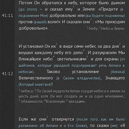
Потом Он обратился к небу, которое было дымом
– и сказал ему
и Земле: «Придите
(до этого)
(в
добровольно или
41:11
подчинение Мне)
(вы будете подчинены)
против
воли!» И сказали они
: «Мы приходим
(вашей)
добровольно».
Небу
;
Небо и Земля
.
И установил Он их
в виде семи небес за два дня
и
внушил каждому небу его дело
. И разукрасили Мы
ближайшее небо
светильниками
и для охраны
(от
шайтанов, которые украдкой подслушивают речь Аллаха в
. Таково установление
небесах)
(Аллаха)
41:12
Величественного
, Знающего
(в Своем владычестве)
!
(Который знает все)
небеса
;
По Своей мудрости Аллах создал небеса и землю за
шесть дней, хотя Он мог создать их и за одно мгновение.
;
обязанности
;
Вселенную
;
звездами
.
Если же они
отвернутся
(после того, как им было
, то скажи
: «Я
разъяснено об Аллахе и о Его Слове)
(им)