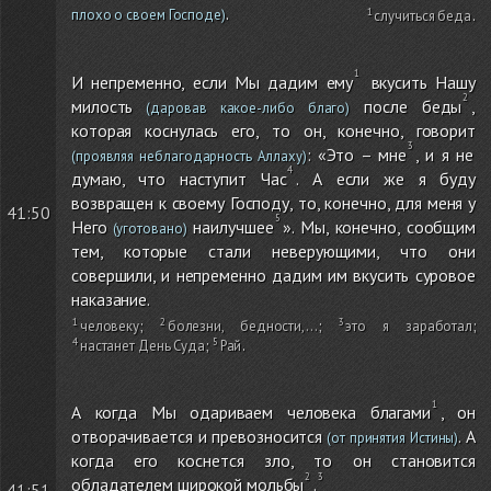
.
плохо о своем Господе)
случиться беда
.
И непременно, если Мы дадим ему
вкусить Нашу
милость
после беды
,
(даровав какое-либо благо)
которая коснулась его, то он, конечно, говорит
: «Это – мне
, и я не
(проявляя неблагодарность Аллаху)
думаю, что наступит Час
. А если же я буду
возвращен к своему Господу, то, конечно, для меня у
41:50
Него
наилучшее
». Мы, конечно, сообщим
(уготовано)
тем, которые стали неверующими, что они
совершили, и непременно дадим им вкусить суровое
наказание.
человеку
;
болезни, бедности,...
;
это я заработал
;
настанет День Суда
;
Рай
.
А когда Мы одариваем человека благами
, он
отворачивается и превозносится
. А
(от принятия Истины)
когда его коснется зло, то он становится
обладателем широкой мольбы
.
41:51