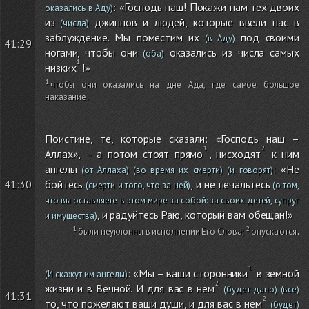
: «Господь наш! Покажи нам тех двоих
оказались в Аду)
из
джиннов и людей, которые ввели нас в
(числа)
заблуждение. Мы поместим их
под своими
(в Аду)
41:29
ногами, чтобы они
оказались из числа самых
(оба)
низких
!»
чтобы они оказались на дне Ада, где самое большое
наказание
.
Поистине, те, которые сказали: «Господь наш –
Аллах», – а потом стоят прямо
, нисходят
к ним
ангелы
: «Не
(от Аллаха)
(во время их смерти)
(и говорят)
бойтесь
, и не печальтесь
41:30
(смерти и того, что за ней)
(о том,
что вы оставляете в этом мире за собой: за своих детей, супруг
, и радуйтесь Раю, который вам обещан!»
и имущества)
были неуклонны в исполнении Его Слова
;
опускаются
.
: «Мы – ваши сторонники
в земной
(И скажут им ангелы)
жизни и в Вечной. И для вас в нем
(будет дано)
(все)
41:31
то, что пожелают ваши души, и для вас в нем
(будет)