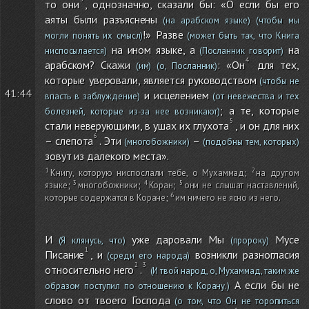
то они
, однозначно, сказали бы: «О если бы его
аяты были разъяснены
(на арабском языке)
(чтобы мы
!» Разве
могли понять их смысл)
(может быть так, что Книга
на ином языке, а
на
ниспосылается)
(Посланник говорит)
арабском? Скажи
: «Он
для тех,
(им)
(о, Посланник)
которые уверовали, является руководством
(чтобы не
41:44
и исцелением
впасть в заблуждение)
(от невежества и тех
; а те, которые
болезней, которые из-за нее возникают)
стали неверующими, в ушах их глухота
, и он для них
– слепота
. Эти
–
(многобожники)
(подобны тем, которых)
зовут из далекого места».
Книгу, которую ниспослали тебе, о Мухаммад
;
на другом
языке
;
многобожники
;
Коран
;
они не слышат наставлений,
которые содержатся в Коране
;
им ничего не ясно из него
.
И
уже даровали Мы
Мусе
(Я клянусь, что)
(пророку)
Писание
, и
возникли разногласия
(среди его народа)
относительно него
.
(И твой народ, о, Мухаммад, таким же
А если бы не
образом поступил по отношению к Корану.)
слово от твоего Господа
(о том, что Он не торопиться