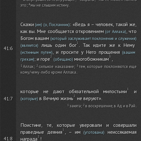
это
;
мы не слышим истину
.
Скажи
: «Ведь я – человек, такой же,
(им)
(о, Посланник)
как вы. Мне сообщается откровением
, что
(от Аллаха)
Богом вашим
(который заслуживает поклонения и служения)
лишь один бог
. Так идите же к Нему
(является)
41:6
, и просите у Него прощения
(истинным путем)
(вашим
; и горе
многобожникам
,
грехам)
(обещано)
Аллах
;
сильное наказание
;
тем, которые поклоняются еще
кому/чему-либо кроме Аллаха
.
которые не дают обязательной милостыни
и
в Вечную жизнь
не веруют».
41:7
(которые)
закята
;
в воскрешение, в Ад и в Рай
.
Поистине, те, которые уверовали и совершали
праведные деяния
, – им
неиссякаемая
(уготована)
41:8
награда
!