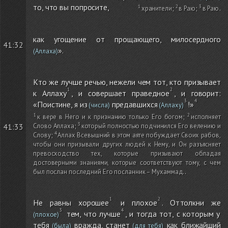
то, что вы попросите,
хранители
;
в Раю
;
в Раю
.
как угощение от прощающего, милосердного
41:32
».
(Аллаха)
Кто же лучше речью, нежели чем тот, кто призывает
к Аллаху
, и совершает праведное
, и говорит:
«Поистине, я из
предавшихся
!»
(числа)
(Аллаху)
к вере в Него и к признанию только Его богом
;
исполняет
41:33
Слово Аллаха
;
который полностью подчинился Его велению и
Слову
;
Аллах Всевышний в этом аяте побуждает Своих рабов,
чтобы они призывали других людей к Нему, и Он разъясняет
превосходство тех, которые призывают обладая
достоверными знаниями, которые соответствуют тому, с чем
был послан последний Его посланник – Мухаммад.
.
Не равны хорошее
и плохое
. Оттолкни же
тем, что лучше
, и тогда тот, с которым у
(плохое)
тебя
вражда, станет
как ближайший
(была)
(для тебя)