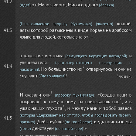
41:2
от Милостивого, Милосердного
.
(идет)
(Аллаха)
книгой,
(Ниспосылаемое пророку Мухаммаду)
(является)
41:3
аяты которой разъяснены в виде Корана на арабском
языке для людей, которые знают, –
в качестве вестника
и
(радующего верующих наградой)
увещевателя
(предостерегающего неверующих о
41:4
. Но большинство их
отвернулось, и они не
наказании)
слушают
!
(Слово Аллаха)
людей
.
И сказали они
: «Сердца наши в
(пророку Мухаммаду)
покровах
к тому, к чему ты призываешь нас
, и в
ушах наших глухота
, и между нами и тобой завеса
(которая удерживает нас от того, чтобы последовать твоему
41:5
. Действуй же
, ведь поистине мы
призыву)
(по своей вере)
действуем
!»
(тоже)
(по нашей вере)
отвернувшиеся неверующие
;
закрыты
;
мы не можем понять