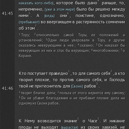
, которое было дано
раньше, то,
наказать кого-либо)
непременно,
было бы решено между
(уже в этом мире)
41:45
ними
. А
они
, поистине, однозначно,
(ведь)
во ввергающем в растерянность сомнении
(пребывают)
об этом
.
Тору
;
относительно самой Торы, ее положений и
установлений
;
Одни люди уверовали в Тору, а другие
оказались неверующими в нее.
;
сказано
;
Он наказал бы
неверующих из них и спас бы верующих
;
многобожники
;
о
Коране
.
Кто поступает праведно
, то для самого себя
, а кто
творил плохое, то против самого себя, и Господь
твой не притеснитель для
рабов
.
(Своих)
41:46
творит благие дела
;
польза от этого вернется ему самому
;
Он не убавит благодеяния и не прибавит плохие дела ни
одному из Своих рабов
.
К Нему возводится знание
о Часе
. И никакие
плоды не выходят
из своих завязей, не
(вырастая)