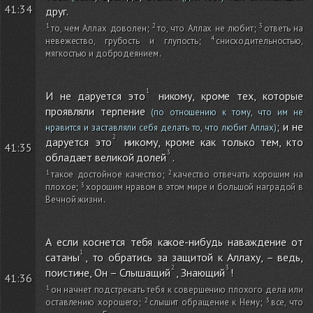
41:34
друг.
то, чем Аллах доволен
;
то, что Аллах не любит
;
ответь на
невежество, грубость и глупость
;
снисходительностью,
мягкостью и добродеянием
.
И не даруется это
никому, кроме тех, которые
проявляли терпение
(по отношению к тому, что им не
; и не
нравится и заставляли себя делать то, что любит Аллах)
даруется это
никому, кроме как только тем, кто
41:35
обладает великой долей
.
такое достойное качество
;
качество отвечать хорошим на
плохое
;
хорошим нравом в этом мире и большой наградой в
Вечной жизни
.
А если коснется тебя какое-нибудь наваждение от
сатаны
, то обратись за защитой к Аллаху, – ведь,
поистине, Он – Слышащий
, Знающий
!
41:36
он начнет подстрекать тебя к совершению плохого дела или
оставлению хорошего
;
слышит обращение к Нему
;
все, что