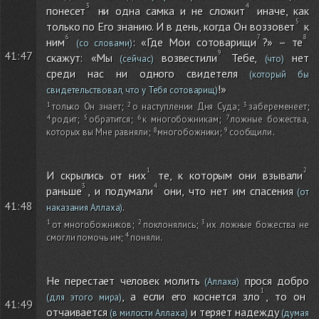
понесет
ни одна самка и не сложит
иначе, как
только по Его знанию. И в день, когда Он воззовет
к
ним
: «Где Мои сотоварищи
?» – те
(со словами)
41:47
скажут: «Мы
возвестили
Тебе,
нет
(сейчас)
(что)
среди нас ни одного свидетеля
(который бы
!»
свидетельствовал, что у Тебя сотоварищ)
только Он знает
;
о наступлении Дня Суда
;
забеременеет
;
родит
;
обратится
;
к многобожникам
;
ложные божества,
которых вы Мне равняли
;
многобожники
;
сообщили
.
И скрылись от них
те, к которым они взывали
раньше
, и подумали
они, что нет им спасения
(от
41:48
.
наказания Аллаха)
от многобожников
;
поклонялись
;
их ложные божества не
смогли помочь им
;
поняли
.
Не перестает человек молить
прося добро
(Аллаха)
, а если его коснется зло
, то он
(для этого мира)
41:49
отчаивается
и теряет надежду
(в милости Аллаха)
(думая