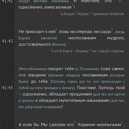
. И поистине, это
–
41:41
(будут жестоко наказаны)
однозначно, книга великая
!
в Коран
;
Коран
;
хранимая Аллахом
.
Не приходит к ней
ложь ни спереди, ни сзади
,
(ведь
ниспосланием мудрого,
Коран)
(является)
41:42
достохвального
.
(Аллаха)
к этой Книге – Корану
;
ни с какой стороны
.
говорят тебе
тоже самое,
(Многобожники)
(о, Посланник)
что говорили
посланникам
(прежние общины)
(которые
до тебя.
были)
(Поэтому, терпи все то, что происходит с
41:43
. Поистине, Господь твой
тобой на пути призыва к Аллаху)
– однозначно, обладает прощением
(для тех, кто кается
и обладает мучительным наказанием
в грехах)
(для тех,
!
кто упорствует в неверии)
А если бы Мы сделали его
Кораном иноязычным
,