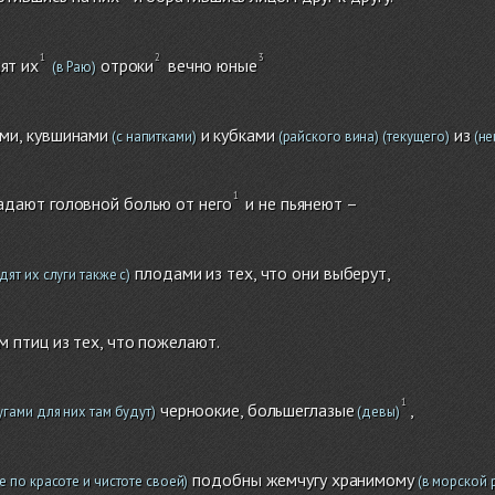
ят их
отроки
вечно юные
(в Раю)
ми, кувшинами
и кубками
из
(с напитками)
(райского вина)
(текущего)
(не
адают головной болью от него
и не пьянеют –
плодами из тех, что они выберут,
ят их слуги также с)
м птиц из тех, что пожелают.
черноокие, большеглазые
,
угами для них там будут)
(девы)
подобны жемчугу хранимому
е по красоте и чистоте своей)
(в морской 