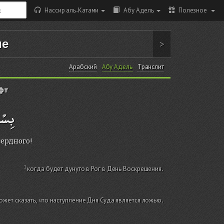
Нассир аль-Катами
Абу Адель
Полезное
ие
>
Арабский
Абу Адель
Транслит
фт
بِسْم
сердного!
когда будет дунуто в Рог в День Воскрешения
.
может сказать, что наступление Дня Суда является ложью
.