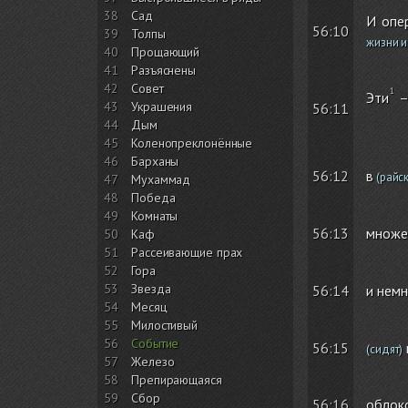
38
Сад
И опе
56:10
39
Толпы
жизни и
40
Прощающий
41
Разъяснены
42
Совет
Эти
–
43
Украшения
56:11
44
Дым
45
Коленопреклонённые
46
Барханы
в
56:12
(райск
47
Мухаммад
48
Победа
49
Комнаты
множе
56:13
50
Каф
51
Рассеивающие прах
52
Гора
53
Звезда
и немн
56:14
54
Месяц
55
Милостивый
56
Событие
56:15
(сидят)
57
Железо
58
Препирающаяся
59
Сбор
облок
56:16