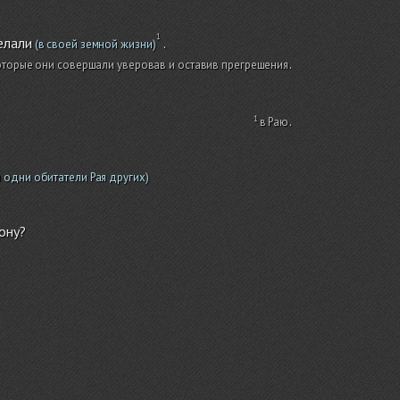
елали
.
(в своей земной жизни)
оторые они совершали уверовав и оставив прегрешения
.
в Раю
.
 одни обитатели Рая других)
ону?