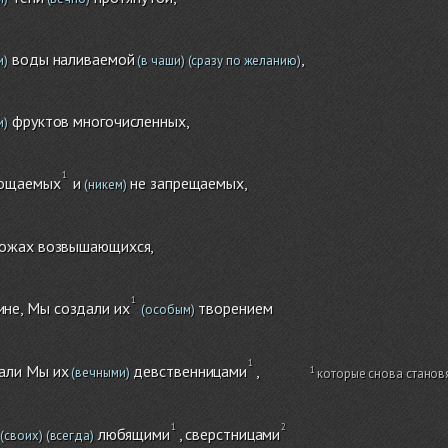
воды наливаемой
,
и)
(в чаши)
(сразу по желанию)
фруктов многочисленных,
и)
тощаемых
и
не запрещаемых,
(никем)
ожах возвышающихся,
не, Мы создали их
творением
(особым)
али Мы их
девственницами
,
(вечными)
которые снова станов
любящими
, сверстницами
(своих)
(всегда)