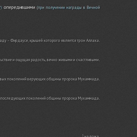
опередившими
)
(при получении награды в Вечной
аду – Фирдаусе, крышей которого является трон Аллаха
.
ьствие и ощущая радость, вечно живыми и счастливыми
.
ервых поколений верующих общины пророка Мухаммада
.
а последующих поколений общины пророка Мухаммада
.
на ложа
.