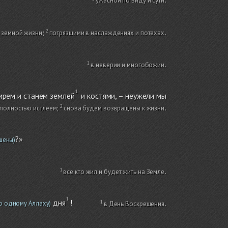
ужасной по виду и сути
.
 земной жизни
;
погрязшими в наслаждениях и потехах
.
в неверии и многобожии
.
мрем и станем землей
и костями, – неужели мы
полностью истлеем
;
снова будем возвращены к жизни
.
?»
шены)
все кто жил и будет жить на Земле
.
дня
!
о одному Аллаху)
в День Воскрешения
.