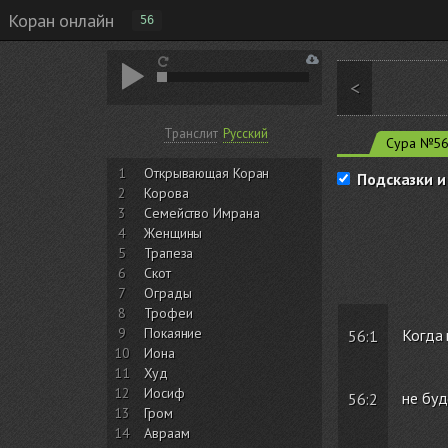
Коран онлайн
56
<
Транслит
Русский
Сура №5
1
Открывающая Коран
Подсказки и
2
Корова
3
Семейство Имрана
4
Женщины
5
Трапеза
6
Скот
7
Ограды
8
Трофеи
9
Покаяние
Когда
56:1
10
Иона
11
Худ
12
Иосиф
не буд
56:2
13
Гром
14
Авраам