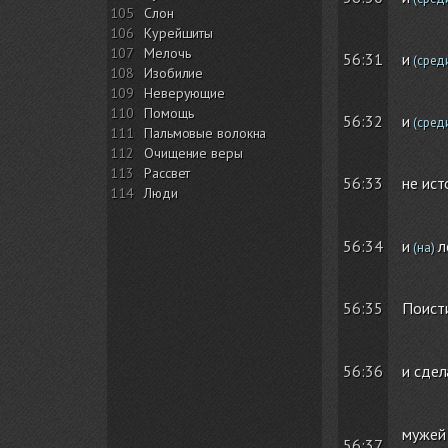
105
Слон
106
Курейшиты
107
Мелочь
56:31
и
(сред
108
Изобилие
109
Неверующие
110
Помощь
56:32
и
(сред
111
Пальмовые волокна
112
Очищение веры
113
Рассвет
не ис
56:33
114
Люди
56:34
и
л
(на)
Поисти
56:35
и сдел
56:36
мужей
56:37