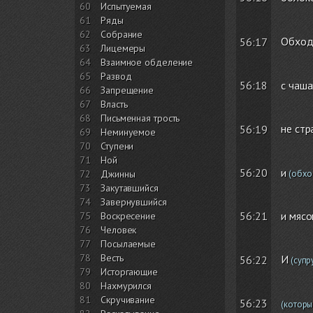
60
Испытуемая
61
Ряды
62
Собрание
Обход
56:17
63
Лицемеры
64
Взаимное обделение
65
Развод
56:18
с чаша
66
Запрещение
67
Власть
68
Письменная трость
не стр
56:19
69
Неминуемое
70
Ступени
71
Ной
56:20
и
72
Джинны
(обход
73
Закутавшийся
74
Завернувшийся
56:21
и мясо
75
Воскресение
76
Человек
77
Посылаемые
78
Весть
И
56:22
(супр
79
Исторгающие
80
Нахмурился
81
Скручивание
56:23
(которы