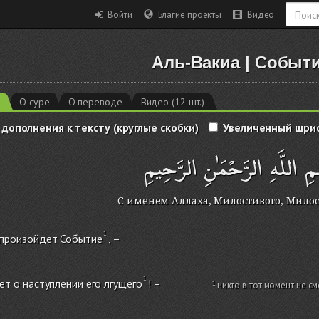
Войти
Благие проекты
Видео
Аль-Вакиа
|
Событ
6
О суре
О переводе
Видео (12 шт.)
 дополнения к тексту (круглые скобки)
Увеличенный шри
ِ اللَّهِ الرَّحْمَٰنِ الرَّحِيمِ
С именем Аллаха, Милостивого, Мило
 произойдет Событие
, –
ет о наступлении его лгущего
! –
никто в тот момент не с