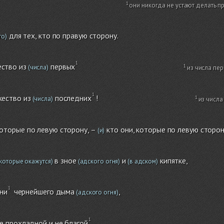
они никогда не устают делать п
для тех, кто по правую сторону.
то)
ство из
первых
(числа)
из числа п
жество из
последних
!
(числа)
из числ
которые по левую сторону, –
кто они, которые по левую сторон
(и)
в зное
и
кипятке,
, которые окажутся)
(адского огня)
(в адском)
ни
чернейшего дыма
,
(адского огня)
е прохладной и не благой
.