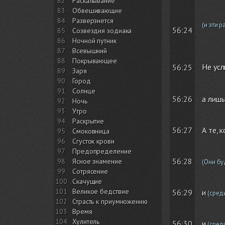
82
Раскалывание
83
Обвешивающие
84
Разверзнется
(и эти 
56:24
85
Созвездия зодиака
86
Ночной путник
87
Всевышний
88
Покрывающее
Не ус
56:25
89
Заря
90
Город
91
Солнце
56:26
а лишь
92
Ночь
93
Утро
94
Раскрытие
56:27
А те, 
95
Смоковница
96
Сгусток крови
97
Предопределение
56:28
98
Ясное знамение
(Они бу
99
Сотрясение
100
Скачущие
101
Великое бедствие
56:29
и
(сред
102
Страсть к приумножению
103
Время
104
Хулитель
56:30
и
(сред