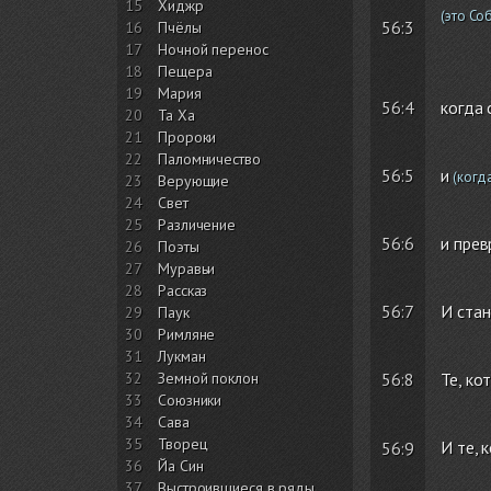
15
Хиджр
(это Со
56:3
16
Пчёлы
17
Ночной перенос
18
Пещера
19
Мария
56:4
когда 
20
Та Ха
21
Пророки
22
Паломничество
56:5
и
(когд
23
Верующие
24
Свет
25
Различение
56:6
и прев
26
Поэты
27
Муравьи
28
Рассказ
56:7
И стан
29
Паук
30
Римляне
31
Лукман
32
Земной поклон
56:8
Те, ко
33
Союзники
34
Сава
35
Творец
И те, 
56:9
36
Йа Син
37
Выстроившиеся в ряды