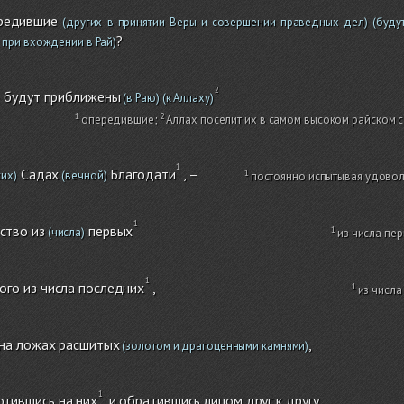
редившие
(других в принятии Веры и совершении праведных дел)
(будут
?
 при вхождении в Рай)
 будут приближены
(в Раю)
(к Аллаху)
опередившие
;
Аллах поселит их в самом высоком райском с
Садах
Благодати
, –
их)
(вечной)
постоянно испытывая удовол
ство из
первых
(числа)
из числа п
ого из числа последних
,
из числ
на ложах расшитых
,
(золотом и драгоценными камнями)
отившись на них
и обратившись лицом друг к другу.