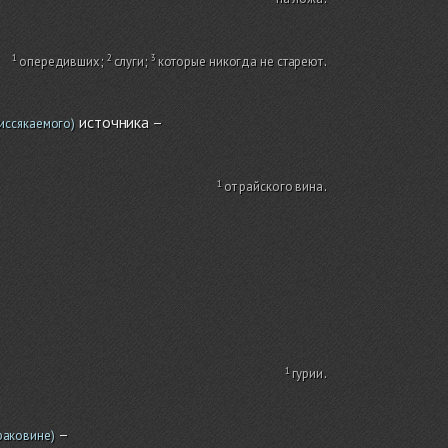
опередивших
;
слуги
;
которые никогда не стареют
.
источника –
иссякаемого)
от райского вина
.
гурии
.
–
раковине)