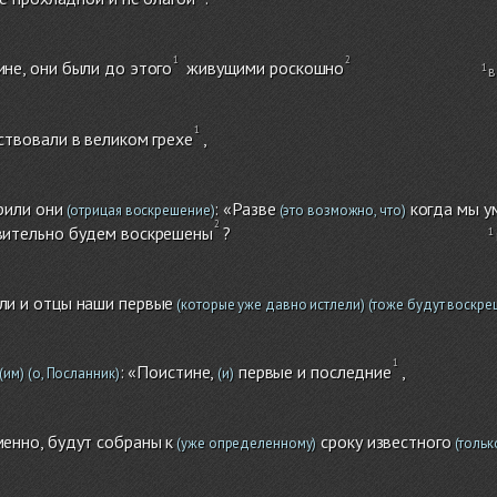
не, они были до этого
живущими роскошно
в
ствовали в великом грехе
,
рили они
: «Разве
когда мы у
(отрицая воскрешение)
(это возможно, что)
вительно будем воскрешены
?
ли и отцы наши первые
(которые уже давно истлели)
(тоже будут воскре
: «Поистине,
первые и последние
,
(им)
(о, Посланник)
(и)
енно, будут собраны к
сроку известного
(уже определенному)
(тольк