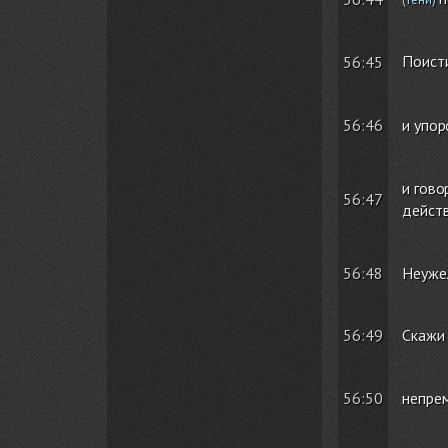
Поисти
56:45
и упор
56:46
и гово
56:47
дейст
56:48
Неуже
Скажи
56:49
непрем
56:50