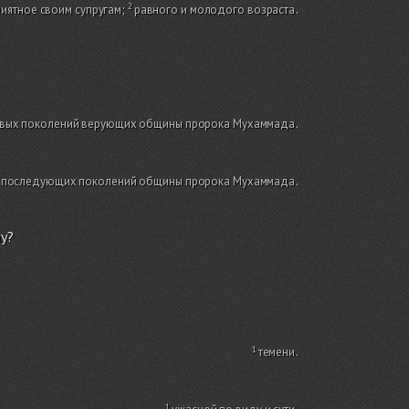
риятное своим супругам
;
равного и молодого возраста
.
ервых поколений верующих общины пророка Мухаммада
.
а последующих поколений общины пророка Мухаммада
.
у?
темени
.