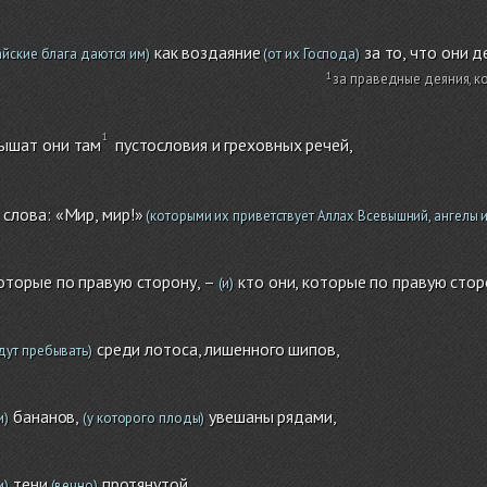
как воздаяние
за то, что они д
райские блага даются им)
(от их Господа)
за праведные деяния, к
лышат они там
пустословия и греховных речей,
 слова: «Мир, мир!»
(которыми их приветствует Аллах Всевышний, ангелы и
которые по правую сторону, –
кто они, которые по правую стор
(и)
среди лотоса, лишенного шипов,
дут пребывать)
бананов,
увешаны рядами,
и)
(у которого плоды)
тени
протянутой,
и)
(вечно)