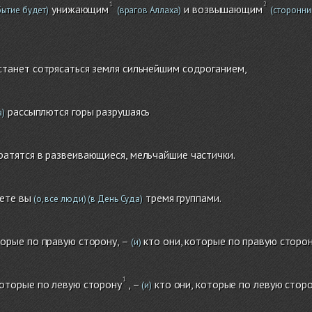
унижающим
и возвышающим
бытие будет)
(врагов Аллаха)
(сторонни
станет сотрясаться земля сильнейшим содроганием,
рассыплются горы разрушаясь
а)
ратятся в развеивающиеся, мельчайшие частички.
ете вы
тремя группами.
(о, все люди)
(в День Суда)
торые по правую сторону, –
кто они, которые по правую сторо
(и)
которые по левую сторону
, –
кто они, которые по левую стор
(и)