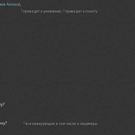
,
ков Аллаха)
приведет к унижению
;
приведет к почету
.
ну?
ону?
все неверующие, в том числе и лицемеры
.