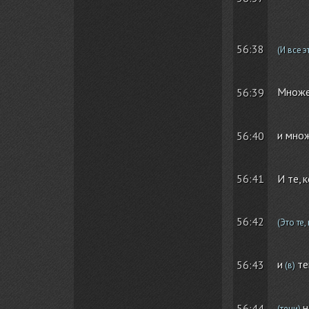
56:38
(И все э
Множе
56:39
и мно
56:40
56:41
И те, 
56:42
(Это те
и
те
56:43
(в)
н
56:44
(тени)