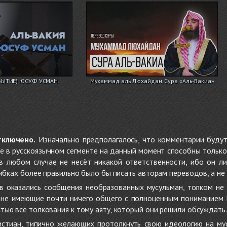
БЫТИЕ) ЮСУФ УСМАН.
Мухаммад аль Люхайдан. Сура «Аль-Вакиа»
тключено.
Изначально предполагалось, что комментарии будут
не в русскоязычном сегменте на данный момент способны только
 в любом случае не несёт никакой ответственности, ибо он л
ибках более правильно было бы писать авторам переводов, а не 
 оказались сообщения необразованных мусульман, толком не
, не имеющие почти ничего общего с полноценным пониманием
ью все толкования к тому аяту, который они решили обсуждать.
стиан, типично желающих протолкнуть свою идеологию на мус