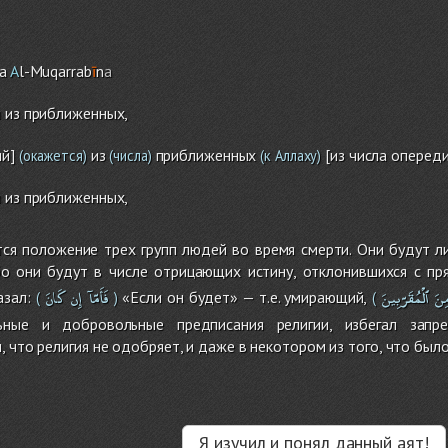
a
A
l-Muqarrab
ī
n
a
 из приближенных,
ий]
из
приближенных
[из числа оперед
(окажется)
(числа)
(к Аллаху)
 из приближенных,
тся положение трех групп людей во время смерти. Они будут л
бо они будут в числе отрицающих истину, отклонившихся с пр
ِنَ
ٱلْمُقَرّبِينَ
فَأَمّآ
إِن
كَانَ
азал:
«Если он будет» — т.е. умирающий,
(
)
(
ьные и добровольные предписания религии, избегал зап
, что религия не одобряет, и даже в некотором из того, что был
Я изучил и понял данный аят!