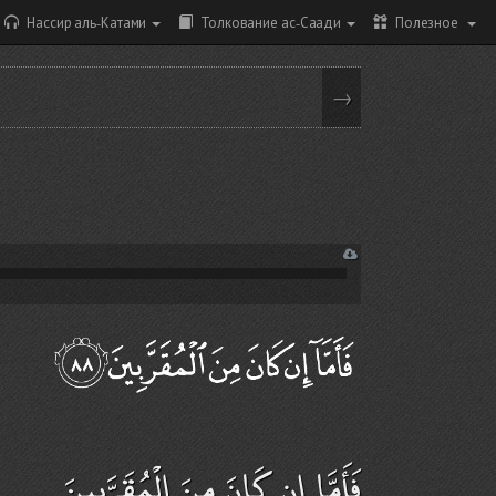
Нассир аль-Катами
Толкование ас-Саади
Полезное
→
فَأَمَّا إِن كَانَ مِنَ الْمُقَرَّبِينَ