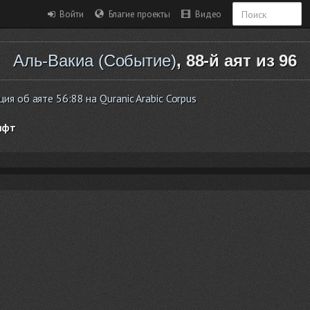
Войти
Благие проекты
Видео
Аль-Вакиа (Событие)
, 88-й аят из 96
я об аяте 56:88 на Quranic Arabic Corpus
ифт