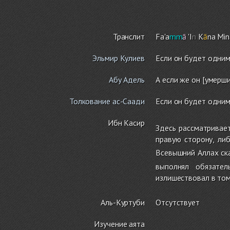
Транслит
Fa'a
mm
ā
'I
n
K
ā
na Min
Эльмир Кулиев
Если он будет одним
Абу Адель
А если же он [умерш
Толкование ас-Саади
Если он будет одним
Ибн Касир
Здесь рассматривае
правую сторону, ли
Всевышний Аллах ск
выполнял обязател
излишествовал в том
Аль-Куртуби
Отсутствует
Изучение аята