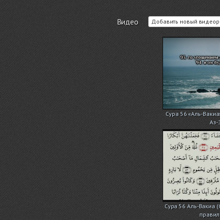
Видео
Добавить новый видеор
Сура 56 «Аль-Вакиа
Аз-
Сура 56 Аль-Вакиа (
правил