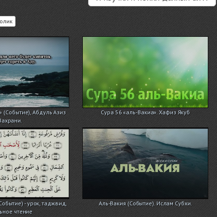
олик
» (Событие), Абдуль Азиз
Сура 56 «аль-Вакиа». Хафиз Якуб
Захрани.
Событие) - урок, таджвид,
Аль-Вакия (Событие). Ислам Субхи.
ьное чтение