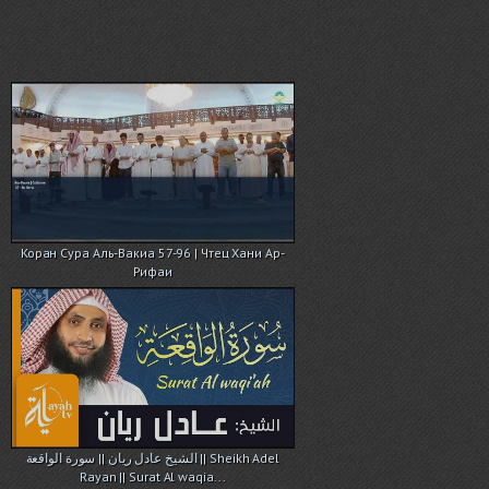
Коран Сура Аль-Вакиа 57-96 | Чтец Хани Ар-
Рифаи
الشيخ عادل ريان || سورة الواقعة || Sheikh Adel
Rayan || Surat Al waqia...