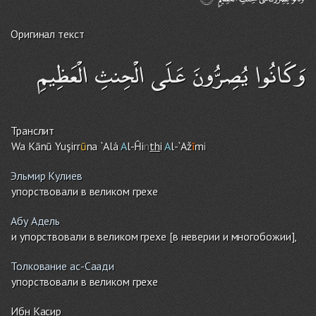
Оригинал текст
وَكَانُوا يُصِرُّونَ عَلَى الْحِنثِ الْعَظِيمِ
Транслит
Wa Kānū Yuşirr
ū
na `Alá
A
l-Ĥi
n
th
i
A
l-`Až
ī
m
i
Эльмир Кулиев
упорствовали в великом грехе
Абу Адель
и упорствовали в великом грехе [в неверии и многобожии],
Толкование ас-Саади
упорствовали в великом грехе
Ибн Касир