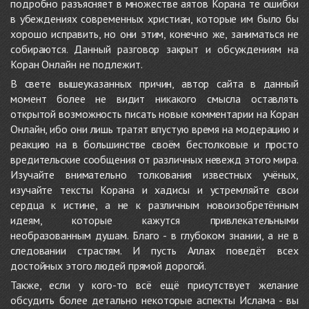
подробно разъясняет в множестве аятов Корана те ошибки
в убеждениях современных христиан, которые им было бы
хорошо исправить, но они этим, конечно же, заниматься не
собираются. Данный разговор закрыт и обсуждениям на
Коран Онлайн не подлежит.
В свете вышеуказанных причин, автор сайта в данный
момент более не видит никакого смысла оставлять
открытой возможность писать новые комментарии на Коран
Онлайн, ибо они лишь тратят впустую время на модерацию и
реакцию на в большинстве своём бестолковые и просто
вредительские сообщения от различных невежд этого мира.
Изучайте внимательно толкования известных учёных,
изучайте тексты Корана и хадисы и устремляйте свои
сердца к истине, а не к различным новоизобретённым
идеям, которые кажутся привлекательными
необразованным душам. Благо - в глубоком знании, а не в
следовании страстям. И пусть Аллах поведёт всех
достойных этого людей прямой дорогой.
Также, если у кого-то всё ещё присутствует желание
обсудить более детально некоторые аспекты Ислама - вы