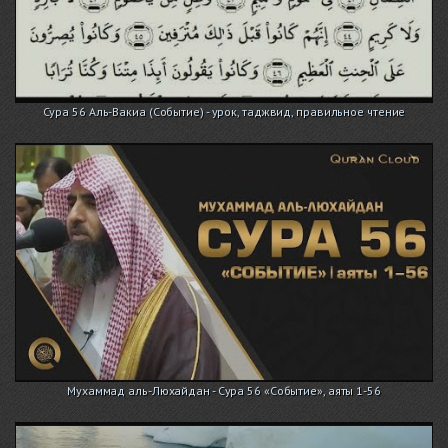
Сура 56 Аль-Вакиа (Событие) - урок, таджвид, правильное чтение
Мухаммад аль-Люхайдан - Сура 56 «Событие», аяты 1-56