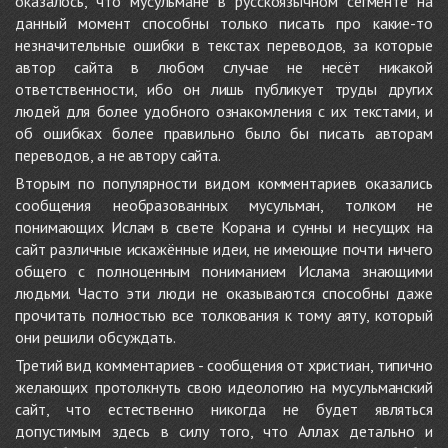
оказалось, что мусульмане в русскоязычном сегменте на
данный момент способны только писать про какие-то
незначительные ошибки в текстах переводов, за которые
автор сайта в любом случае не несёт никакой
ответственности, ибо он лишь публикует труды других
людей для более удобного ознакомления с их текстами, и
об ошибках более правильно было бы писать авторам
переводов, а не автору сайта.
Вторым по популярности видом комментариев оказались
сообщения необразованных мусульман, толком не
понимающих Ислам в свете Корана и сунны и несущих на
сайт различные искажённые идеи, не имеющие почти ничего
общего с полноценным пониманием Ислама знающими
людьми. Часто эти люди не оказываются способны даже
прочитать полностью все толкования к тому аяту, который
они решили обсуждать.
Третий вид комментариев - сообщения от христиан, типично
желающих протолкнуть свою идеологию на мусульманский
сайт, что естественно никогда не будет являться
допустимым здесь в силу того, что Аллах детально и