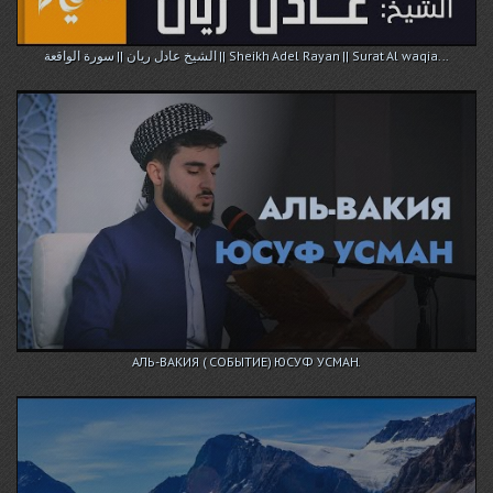
الشيخ عادل ريان || سورة الواقعة || Sheikh Adel Rayan || Surat Al waqia...
АЛЬ-ВАКИЯ ( СОБЫТИЕ) ЮСУФ УСМАН.