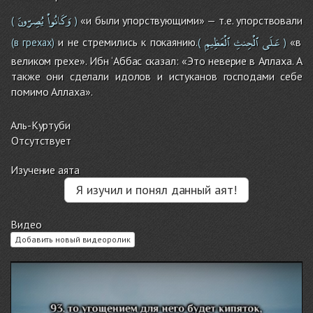
وَكَانُواْ
يُصِرّونَ
«и были упорствующими» — т.е. упорствовали
(
)
عَلَى
ٱلْحِنثِ
ٱلْعَظِيمِ
и не стремились к покаянию.
«в
(в грехах)
(
)
великом грехе». Ибн ‘Аббас сказал: «Это неверие в Аллаха. А
также они сделали идолов и истуканов господами себе
помимо Аллаха».
Аль-Куртуби
Отсутствует
Изучение аята
Я изучил и понял данный аят!
Видео
Добавить новый видеоролик