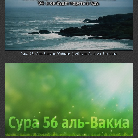
Сура 56 «Аль-Вакиа» (Событие), Абдуль Азиз Аз-Захрани.