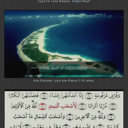
Сура 56 «аль-Вакиа». Хафиз Якуб
Али Калаев, сура аль-Вакия 1-56 аяты.