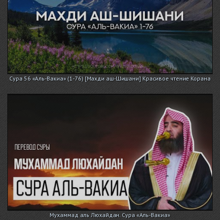
Сура 56 «Аль-Вакиа» (1-76) [Махди аш-Шишани] Красивое чтение Корана
Мухаммад аль Люхайдан. Сура «Аль-Вакиа»