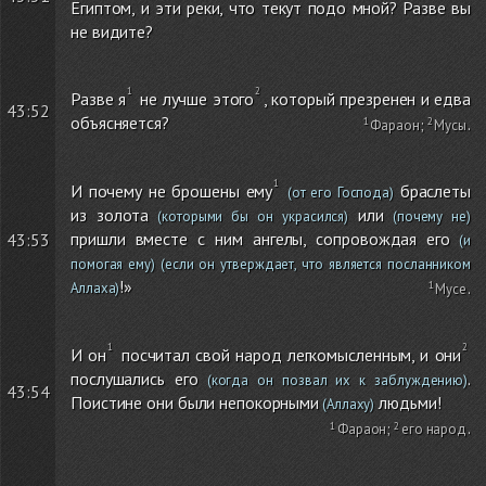
Египтом, и эти реки, что текут подо мной? Разве вы
не видите?
Разве я
не лучше этого
, который презренен и едва
43:52
объясняется?
Фараон
;
Мусы
.
И почему не брошены ему
браслеты
(от его Господа)
из золота
или
(которыми бы он украсился)
(почему не)
пришли вместе с ним ангелы, сопровождая его
43:53
(и
помогая ему)
(если он утверждает, что является посланником
!»
Аллаха)
Мусе
.
И он
посчитал свой народ легкомысленным, и они
послушались его
.
(когда он позвал их к заблуждению)
43:54
Поистине они были непокорными
людьми!
(Аллаху)
Фараон
;
его народ
.