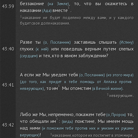
беззаконие
, то, что вы окажетесь в
(на Земле)
43:39
наказании
вместе
.
(Ада)
наказание не будет поделено между вами, и у каждого
будет своя доля наказания
.
Разве ты
заставишь слышать
(о, Посланник)
(Истину)
43:40
глухих
или поведешь верным путем слепых
(к ней)
и тех, кто в явном заблуждении?
(сердцем)
А если же Мы уведем тебя
(о, Посланник)
(из этого мира)
(до того, как придет к тебе помощь от Аллаха против
43:41
, то им
Мы отомстим
.
неверующих)
(в Вечной жизни)
неверующим
.
Либо же Мы, непременно, покажем тебе
то,
(о, Пророк)
что обещали им
:
поистине, Мы имеем мощь
(ведь)
43:42
над ними
(и поможем тебе против них и унизим их руками
!
верующих)
наказание, которое их постигнет в этом мире
.