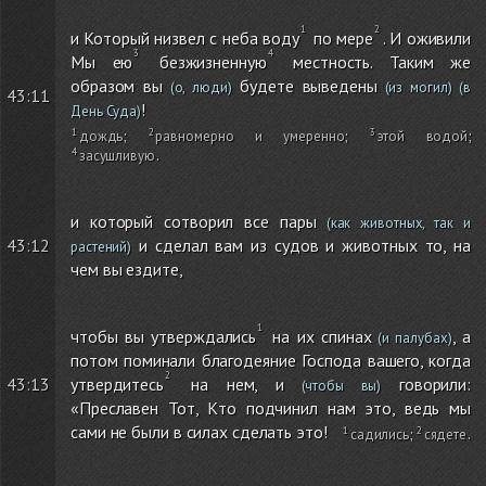
и Который низвел с неба воду
по мере
. И оживили
Мы ею
безжизненную
местность. Таким же
образом вы
будете выведены
(о, люди)
(из могил)
(в
43:11
!
День Суда)
дождь
;
равномерно и умеренно
;
этой водой
;
засушливую
.
и который сотворил все пары
(как животных, так и
43:12
и сделал вам из судов и животных то, на
растений)
чем вы ездите,
чтобы вы утверждались
на их спинах
, а
(и палубах)
потом поминали благодеяние Господа вашего, когда
утвердитесь
на нем, и
говорили:
43:13
(чтобы вы)
«Преславен Тот, Кто подчинил нам это, ведь мы
сами не были в силах сделать это!
садились
;
сядете
.