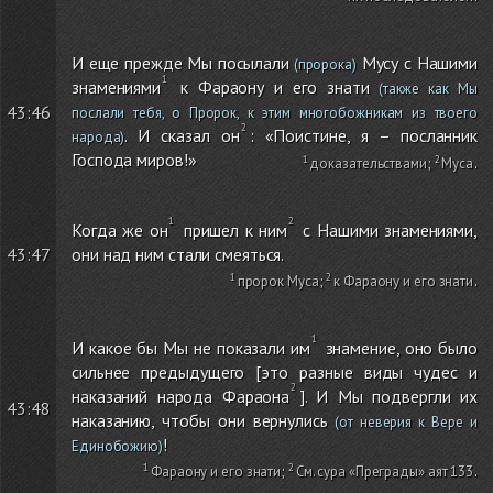
И еще прежде Мы посылали
Мусу с Нашими
(пророка)
знамениями
к Фараону и его знати
(также как Мы
43:46
послали тебя, о Пророк, к этим многобожникам из твоего
. И сказал он
: «Поистине, я – посланник
народа)
Господа миров!»
доказательствами
;
Муса
.
Когда же он
пришел к ним
с Нашими знамениями,
они над ним стали смеяться.
43:47
пророк Муса
;
к Фараону и его знати
.
И какое бы Мы не показали им
знамение, оно было
сильнее предыдущего [это разные виды чудес и
наказаний народа Фараона
]. И Мы подвергли их
43:48
наказанию, чтобы они вернулись
(от неверия к Вере и
!
Единобожию)
Фараону и его знати
;
См. сура «Преграды» аят 133
.