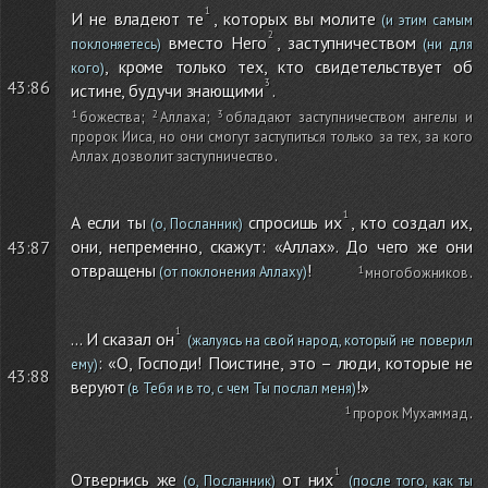
И не владеют те
, которых вы молите
(и этим самым
вместо Него
, заступничеством
поклоняетесь)
(ни для
, кроме только тех, кто свидетельствует об
кого)
43:86
истине, будучи знающими
.
божества
;
Аллаха
;
обладают заступничеством ангелы и
пророк Ииса, но они смогут заступиться только за тех, за кого
Аллах дозволит заступничество
.
А если ты
спросишь их
, кто создал их,
(о, Посланник)
они, непременно, скажут: «Аллах». До чего же они
43:87
отвращены
!
(от поклонения Аллаху)
многобожников
.
... И сказал он
(жалуясь на свой народ, который не поверил
: «О, Господи! Поистине, это – люди, которые не
ему)
43:88
веруют
!»
(в Тебя и в то, с чем Ты послал меня)
пророк Мухаммад
.
Отвернись же
от них
(о, Посланник)
(после того, как ты