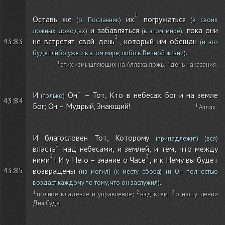
Оставь же
их
погружаться
(о, Посланник)
(в своих
и забавляться
, пока они
ложных доводах)
(в этом мире)
не встретят свой день
, который им обещан
43:83
(и это
.
будет либо уже и в этом мире, либо в Вечной жизни)
этих измышляющих на Аллаха ложь
;
день наказания
.
И
Он
– Тот, Кто в небесах Бог и на земле
(только)
43:84
Бог; Он – Мудрый, Знающий!
Аллах
.
И благословен Тот, Которому
(принадлежит)
(вся)
власть
над небесами, и землей, и тем, что между
ними
! И у Него – знание о Часе
, и к Нему вы будет
43:85
возвращены
(из могил)
(к месту сбора)
(и Он полностью
.
воздаст каждому по тому, что он заслужил)
полное владение и управление
;
над всем
;
о наступлении
Дня Суда
.