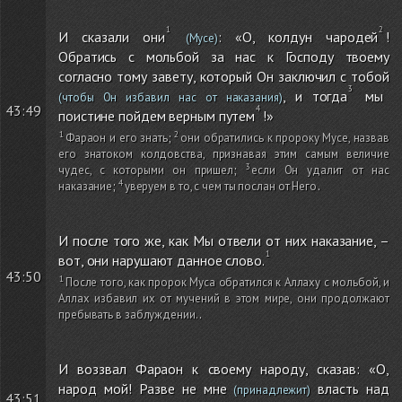
И сказали они
: «О, колдун чародей
!
(Мусе)
Обратись с мольбой за нас к Господу твоему
согласно тому завету, который Он заключил с тобой
, и тогда
мы
(чтобы Он избавил нас от наказания)
43:49
поистине пойдем верным путем
!»
Фараон и его знать
;
они обратились к пророку Мусе, назвав
его знатоком колдовства, признавая этим самым величие
чудес, с которыми он пришел
;
если Он удалит от нас
наказание
;
уверуем в то, с чем ты послан от Него
.
И после того же, как Мы отвели от них наказание, –
вот, они нарушают данное слово.
43:50
После того, как пророк Муса обратился к Аллаху с мольбой, и
Аллах избавил их от мучений в этом мире, они продолжают
пребывать в заблуждении.
.
И воззвал Фараон к своему народу, сказав: «О,
народ мой! Разве не мне
власть над
(принадлежит)
43:51