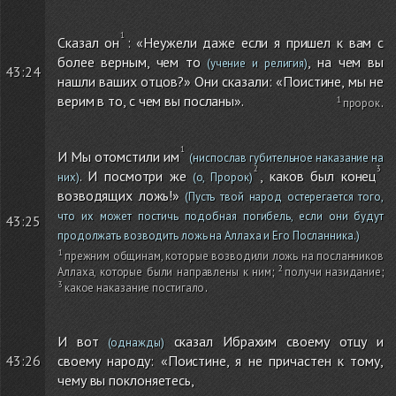
Сказал он
: «Неужели даже если я пришел к вам с
более верным, чем то
, на чем вы
(учение и религия)
43:24
нашли ваших отцов?» Они сказали: «Поистине, мы не
верим в то, с чем вы посланы».
пророк
.
И Мы отомстили им
(ниспослав губительное наказание на
. И посмотри же
, каков был конец
них)
(о, Пророк)
возводящих ложь!»
(Пусть твой народ остерегается того,
что их может постичь подобная погибель, если они будут
43:25
продолжать возводить ложь на Аллаха и Его Посланника.)
прежним общинам, которые возводили ложь на посланников
Аллаха, которые были направлены к ним
;
получи назидание
;
какое наказание постигало
.
И вот
сказал Ибрахим своему отцу и
(однажды)
43:26
своему народу: «Поистине, я не причастен к тому,
чему вы поклоняетесь,