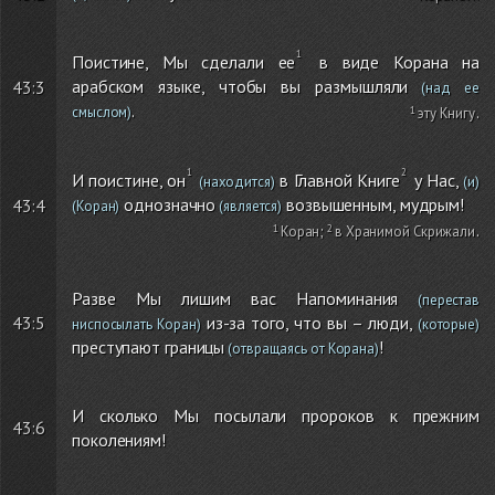
Поистине, Мы сделали ее
в виде Корана на
арабском языке, чтобы вы размышляли
43:3
(над ее
.
смыслом)
эту Книгу
.
И поистине, он
в Главной Книге
у Нас,
(находится)
(и)
однозначно
возвышенным, мудрым!
43:4
(Коран)
(является)
Коран
;
в Хранимой Скрижали
.
Разве Мы лишим вас Напоминания
(перестав
43:5
из-за того, что вы – люди,
ниспосылать Коран)
(которые)
преступают границы
!
(отвращаясь от Корана)
И сколько Мы посылали пророков к прежним
43:6
поколениям!