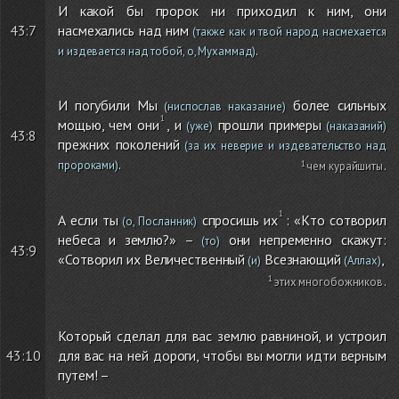
И какой бы пророк ни приходил к ним, они
43:7
насмехались над ним
(также как и твой народ насмехается
.
и издевается над тобой, о, Мухаммад)
И погубили Мы
более сильных
(ниспослав наказание)
мощью, чем они
, и
прошли примеры
(уже)
(наказаний)
43:8
прежних поколений
(за их неверие и издевательство над
.
пророками)
чем курайшиты
.
А если ты
спросишь их
: «Кто сотворил
(о, Посланник)
небеса и землю?» –
они непременно скажут:
(то)
43:9
«Сотворил их Величественный
Всезнающий
,
(и)
(Аллах)
этих многобожников
.
Который сделал для вас землю равниной, и устроил
43:10
для вас на ней дороги, чтобы вы могли идти верным
путем! –