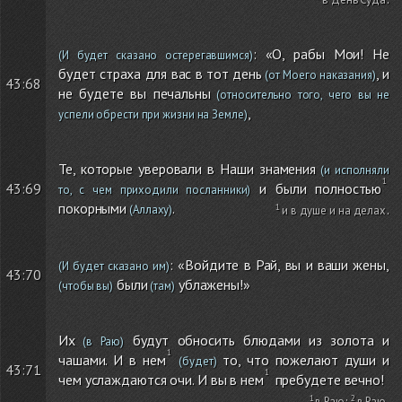
: «О, рабы Мои! Не
(И будет сказано остерегавшимся)
будет страха для вас в тот день
, и
(от Моего наказания)
43:68
не будете вы печальны
(относительно того, чего вы не
,
успели обрести при жизни на Земле)
Те, которые уверовали в Наши знамения
(и исполняли
и были полностью
43:69
то, с чем приходили посланники)
покорными
.
(Аллаху)
и в душе и на делах
.
: «Войдите в Рай, вы и ваши жены,
(И будет сказано им)
43:70
были
ублажены!»
(чтобы вы)
(там)
Их
будут обносить блюдами из золота и
(в Раю)
чашами. И в нем
то, что пожелают души и
(будет)
43:71
чем услаждаются очи. И вы в нем
пребудете вечно!
в Раю
;
в Раю
.