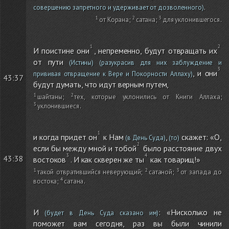
.
совершению запретного и удерживает от дозволенного)
от Корана
;
сатана
;
для уклонившегося
.
И поистине они
, непременно, будут отвращать их
от пути
(Истины)
(разукрасив для них заблуждение и
, и они
прививая отвращение к Вере и Покорности Аллаху)
43:37
будут думать, что идут верным путем,
шайтаны
;
тех, которые уклонились от Книги Аллаха
;
уклонившиеся
.
и когда придет он
к Нам
,
скажет: «О,
(в День Суда)
(то)
если бы между мной и тобой
было расстояние двух
43:38
востоков
. И как скверен же ты
как товарищ!»
такой отвратившийся неверующий
;
сатаной
;
от запада до
востока
;
сатана
.
И
: «Нисколько не
(будет в День Суда сказано им)
поможет вам сегодня, раз вы были чинили