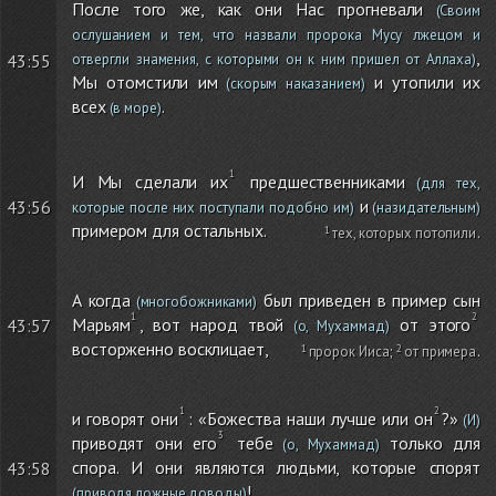
После того же, как они Нас прогневали
(Своим
ослушанием и тем, что назвали пророка Мусу лжецом и
,
43:55
отвергли знамения, с которыми он к ним пришел от Аллаха)
Мы отомстили им
и утопили их
(скорым наказанием)
всех
.
(в море)
И Мы сделали их
предшественниками
(для тех,
и
43:56
которые после них поступали подобно им)
(назидательным)
примером для остальных.
тех, которых потопили
.
А когда
был приведен в пример сын
(многобожниками)
Марьям
, вот народ твой
от этого
43:57
(о, Мухаммад)
восторженно восклицает,
пророк Ииса
;
от примера
.
и говорят они
: «Божества наши лучше или он
?»
(И)
приводят они его
тебе
только для
(о, Мухаммад)
спора. И они являются людьми, которые спорят
43:58
!
(приводя ложные доводы)