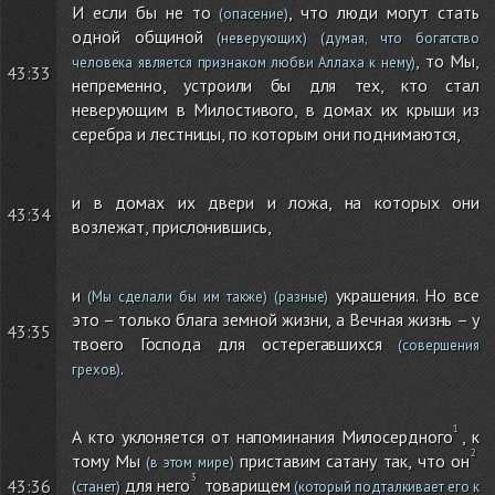
И если бы не то
, что люди могут стать
(опасение)
одной общиной
(неверующих)
(думая, что богатство
, то Мы,
человека является признаком любви Аллаха к нему)
43:33
непременно, устроили бы для тех, кто стал
неверующим в Милостивого, в домах их крыши из
серебра и лестницы, по которым они поднимаются,
и в домах их двери и ложа, на которых они
43:34
возлежат, прислонившись,
и
украшения. Но все
(Мы сделали бы им также)
(разные)
это – только блага земной жизни, а Вечная жизнь – у
43:35
твоего Господа для остерегавшихся
(совершения
.
грехов)
А кто уклоняется от напоминания Милосердного
, к
тому Мы
приставим сатану так, что он
(в этом мире)
для него
товарищем
43:36
(станет)
(который подталкивает его к