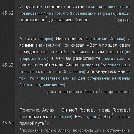
И пусть не отклонит вас сатана
(своими наущениями от
,
43:62
повиновения Мне в том, что Я повелеваю и запрещаю)
(ведь)
поистине, он
для вас явный враг.
сатана
.
А когда
Ииса пришел
с
(пророк)
(к потомкам Исраила)
ясными знамениями
, он сказал: «Вот я пришел к вам
с мудростью
и чтобы разъяснить вам кое-что
(из
, в чем вы разногласите
.
вопросов Веры)
(между собой)
Так остерегайтесь же Аллаха
43:63
(исполняя Его повеления и
и повинуйтесь мне
отстраняясь от того, что Он запретил)
(в
том, что я повелеваю вам из дел остережения наказания
!
Аллаха и подчинения Ему)
доказательствами от Аллаха
;
с пророчеством
.
Поистине, Аллах – Он мой Господь и ваш Господь!
Поклоняйтесь же
Ему
! Это
(только)
(одному)
(и есть)
43:64
прямой путь
».
поклонение только Аллаху, покорность Ему и остережение