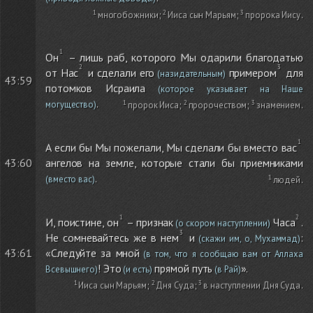
многобожники
;
Ииса сын Марьям
;
пророка Иису
.
Он
– лишь раб, которого Мы одарили благодатью
от Нас
и сделали его
примером
для
(назидательным)
43:59
потомков Исраила
(которое указывает на Наше
.
могущество)
пророк Ииса
;
пророчеством
;
знамением
.
А если бы Мы пожелали, Мы сделали бы вместо вас
ангелов на земле, которые стали бы приемниками
43:60
.
(вместо вас)
людей
.
И, поистине, он
– признак
Часа
.
(о скором наступлении)
Не сомневайтесь же в нем
и
:
(скажи им, о, Мухаммад)
«Следуйте за мной
43:61
(в том, что я сообщаю вам от Аллаха
! Это
прямой путь
».
Всевышнего)
(и есть)
(в Рай)
Ииса сын Марьям
;
Дня Суда
;
в наступлении Дня Суда
.