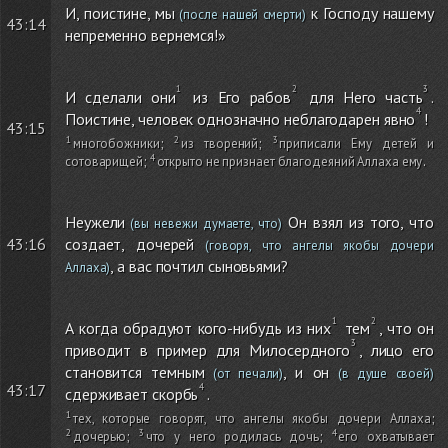
И, поистине, мы
к Господу нашему
(после нашей смерти)
43:14
непременно вернемся!»
И сделали они
из Его рабов
для Него часть
.
Поистине, человек однозначно неблагодарен явно
!
43:15
многобожники
;
из творений
;
приписали Ему детей и
сотоварищей
;
открыто не признает благодеяний Аллаха ему
.
Неужели
Он взял из того, что
(вы невежи думаете, что)
43:16
создает, дочерей
(говоря, что ангелы якобы дочери
, а вас почтил сыновьями?
Аллаха)
А когда обрадуют кого-нибудь из них
тем
, что он
приводит в пример для Милосердного
, лицо его
становится темным
, и он
(от печали)
(в душе своей)
43:17
сдерживает скорбь
.
тех, которые говорят, что ангелы якобы дочери Аллаха
;
дочерью
;
что у него родилась дочь
;
его охватывает