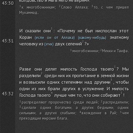
колдовство и мы в него не верим».
43:30
к многобожникам
;
Слово Аллаха
;
то, с чем пришел
Мухаммад
.
И сказали они
: «Почему не был ниспослан этот
Коран
знатному
(если он от Аллаха)
(какому-нибудь)
43:31
человеку из
двух селений
?»
(этих)
многобожники
;
Мекки и Таифа
.
Разве они делят милость Господа твоего
? Мы
разделили
среди них их пропитание в земной жизни
и возвысили одних степенями над другими
, чтобы
одни из них брали других в услужение. И милость
43:32
Господа твоего
лучше чем то, что они собирают
!
распределяют пророчество среди людей
;
распределили
;
сделали одних богатыми, а других бедными, одних
сильными, а других слабыми
;
вхождение в Рай
;
чем
преходящие мирские блага
.