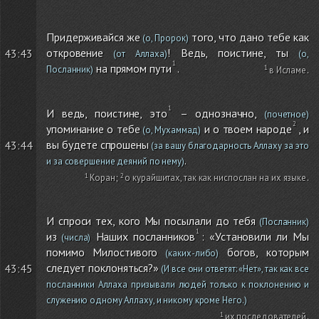
Придерживайся же
того, что дано тебе как
(о, Пророк)
откровение
! Ведь, поистине, ты
43:43
(от Аллаха)
(о,
на прямом пути
.
Посланник)
в Исламе
.
И ведь, поистине, это
– однозначно,
(почетное)
упоминание о тебе
и о твоем народе
, и
(о, Мухаммад)
вы будете спрошены
43:44
(за вашу благодарность Аллаху за это
.
и за совершение деяний по нему)
Коран
;
о курайшитах, так как ниспослан на их языке
.
И спроси тех, кого Мы посылали до тебя
(Посланник)
из
Наших посланников
: «Установили ли Мы
(числа)
помимо Милостивого
богов, которым
(каких-либо)
следует поклоняться?»
43:45
(И все они ответят: «Нет», так как все
посланники Аллаха призывали людей только к поклонению и
служению одному Аллаху, и никому кроме Него.)
их последователей
.