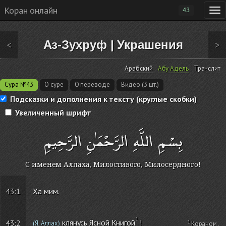
Коран онлайн
43
Аз-Зухруф
|
Украшения
<
>
Арабский
Абу Адель
Транслит
Сура №43
О суре
О переводе
Видео (3 шт.)
Подсказки и дополнения к тексту (круглые скобки)
Увеличенный шрифт
بِسْمِ اللَّهِ الرَّحْمَٰنِ الرَّحِيمِ
С именем Аллаха, Милостивого, Милосердного!
43:1
Ха мим.
клянусь Ясной Книгой
!
43:2
(Я, Аллах)
Кораном
.