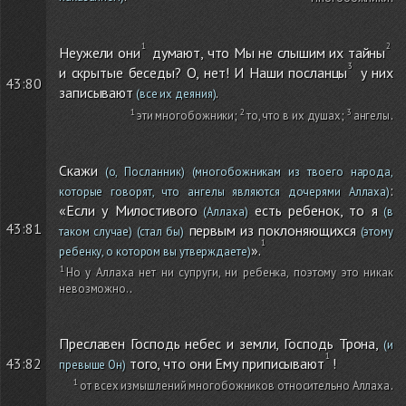
Неужели они
думают, что Мы не слышим их тайны
и скрытые беседы? О, нет! И Наши посланцы
у них
43:80
записывают
.
(все их деяния)
эти многобожники
;
то, что в их душах
;
ангелы
.
Скажи
(о, Посланник)
(многобожникам из твоего народа,
:
которые говорят, что ангелы являются дочерями Аллаха)
«Если у Милостивого
есть ребенок, то я
(Аллаха)
(в
43:81
первым из поклоняющихся
таком случае)
(стал бы)
(этому
».
ребенку, о котором вы утверждаете)
Но у Аллаха нет ни супруги, ни ребенка, поэтому это никак
невозможно.
.
Преславен Господь небес и земли, Господь Трона,
(и
того, что они Ему приписывают
!
43:82
превыше Он)
от всех измышлений многобожников относительно Аллаха
.