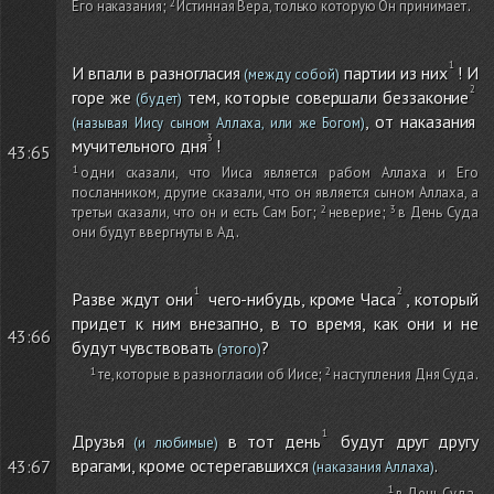
Его наказания
;
Истинная Вера, только которую Он принимает
.
И впали в разногласия
партии из них
! И
(между собой)
горе же
тем, которые совершали беззаконие
(будет)
, от наказания
(называя Иису сыном Аллаха, или же Богом)
мучительного дня
!
43:65
одни сказали, что Ииса является рабом Аллаха и Его
посланником, другие сказали, что он является сыном Аллаха, а
третьи сказали, что он и есть Сам Бог
;
неверие
;
в День Суда
они будут ввергнуты в Ад
.
Разве ждут они
чего-нибудь, кроме Часа
, который
придет к ним внезапно, в то время, как они и не
43:66
будут чувствовать
?
(этого)
те, которые в разногласии об Иисе
;
наступления Дня Суда
.
Друзья
в тот день
будут друг другу
(и любимые)
врагами, кроме остерегавшихся
.
43:67
(наказания Аллаха)
в День Суда
.