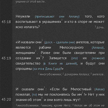
уныние от этой вести
.
Неужели
того, кого
(приписывают они Аллаху)
воспитывают в украшениях
и кто в споре не может
43:18
ясно излагать?
дочь
.
«И назвали они
ангелов, которые
(досл. – сделали они)
являются рабами Милосердного
,
(Аллаха)
женщинами
. Разве они были свидетелями при
создании их
? Запишется
их
43:19
(это)
(ложное)
свидетельство
, и будут они
(в Книге их деяний)
спрошены
!»
(за это в День Суда)
многобожники
;
дочерями Аллаха
;
ангелов
.
И сказали они
: «Если бы Милостивый
(Аллах)
пожелал,
мы не поклонялись бы им
!» Нет у них
(то)
43:20
знания об этом
и они всего лишь лгут!
многобожники
;
никому, кроме Него
;
Аллах им об этом не