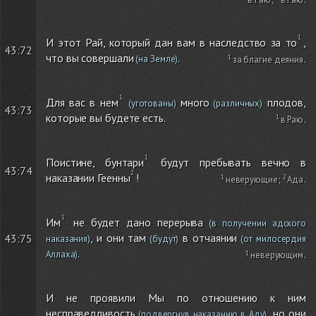
И этот Рай, который дан вам в наследство за то
,
43:72
что вы совершали
.
(на Земле)
за благие деяния
.
Для вас в нем
много
плодов,
(уготованы)
(различных)
43:73
которые вы будете есть.
в Раю
.
Поистине, бунтари
будут пребывать вечно в
43:74
наказании Геенны
!
неверующие
;
Ада
.
Им
не будет дано перерыва
(в получении адского
, и они там
в отчаянии
43:75
наказания)
(будут)
(от милосердия
.
Аллаха)
неверующим
.
И не проявили Мы по отношению к ним
несправедливость
, но они
(подвергнув наказанию в Аду)