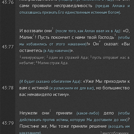
43:76
сами проявили несправедливость
(предав Аллаха и
.
отказавшись признать Его единственным истинным богом)
И воззвали они
: «О,
(после того, как Аллах ввел их в Ад)
Малик
! Пусть покончит с нами твой Господь
(чтобы
!» Он
сказал: «Вы
мы избавились от этого наказания)
43:77
останетесь
».
(в Аду навечно)
неверующие
;
один из стражей Ада
;
пусть отправит нас в
небытие
;
Малик страж Ада
.
: «Уже Мы приходили к
(И будет сказано обитателям Ада)
43:78
вам с истиной
, но большинство
(и разъяснили ее для вас)
вас ненавидело истину».
Неужели они
приняли
дело
(какое-либо)
(чтобы
?
действовать против истины, которую Мы доставили до них)
43:79
Поистине же, Мы тоже приняли решение
(воздать им
.
наказанием)
многобожники
.