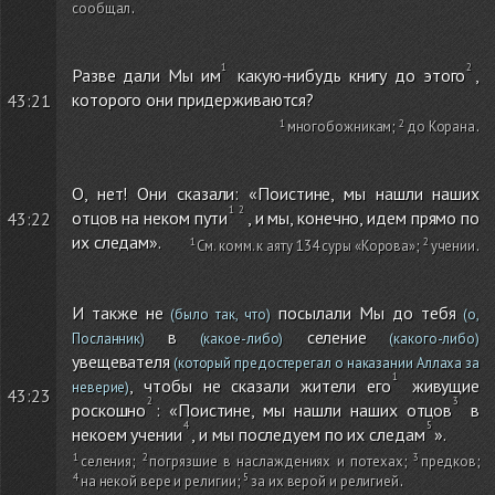
сообщал
.
Разве дали Мы им
какую-нибудь книгу до этого
,
которого они придерживаются?
43:21
многобожникам
;
до Корана
.
О, нет! Они сказали: «Поистине, мы нашли наших
отцов на неком пути
, и мы, конечно, идем прямо по
43:22
их следам».
См. комм. к аяту 134 суры «Корова»
;
учении
.
И также не
посылали Мы до тебя
(было так, что)
(о,
в
селение
Посланник)
(какое-либо)
(какого-либо)
увещевателя
(который предостерегал о наказании Аллаха за
, чтобы не сказали жители его
живущие
неверие)
43:23
роскошно
: «Поистине, мы нашли наших отцов
в
некоем учении
, и мы последуем по их следам
».
селения
;
погрязшие в наслаждениях и потехах
;
предков
;
на некой вере и религии
;
за их верой и религией
.