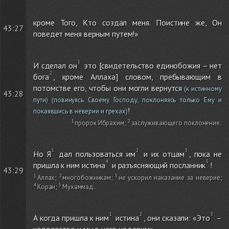
кроме Того, Кто создал меня. Поистине же, Он
43:27
поведет меня верным путем!»
И сделал он
это [свидетельство единобожия – нет
бога
, кроме Аллаха] словом, пребывающим в
потомстве его, чтобы они могли вернутся
(к истинному
43:28
пути)
(повинуясь Своему Господу, поклоняясь только Ему и
!
покаявшись в неверии и грехах)
пророк Ибрахим
;
заслуживающего поклонение
.
Но Я
дал пользоваться им
и их отцам
, пока не
пришла к ним истина
и разъясняющий посланник
!
43:29
Аллах
;
многобожникам
;
не ускорил наказание за неверие
;
Коран
;
Мухаммад
.
А когда пришла к ним
истина
, они сказали: «Это
–