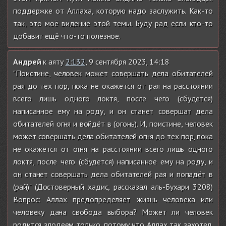
поддержке от Аллаха, которую надо заслужить. Как-то
так, это моё видение этой темы. Буду рад если кто-то
добавит ещё что-то полезное.
Андрей
к аяту
2:132
, 9 сентября 2023, 14:18
"Поистине, человек может совершать дела обитателей
рая до тех пор, пока не окажется от рая на расстоянии
всего лишь одного локтя, после чего (сбудется)
написанное ему на роду, и он станет совершат дела
обитателей огня и войдёт в (огонь). И, поистине, человек
может совершать дела обитателей огня до тех пор, пока
не окажется от огня на расстоянии всего лишь одного
локтя, после чего (сбудется) написанное ему на роду, и
он станет совершать дела обитателей рая и попадёт в
(рай)" (Достоверный хадис, рассказал аль-Бухари 3208)
Вопрос: Аллах предопределяет жизнь человека или
человеку дана свобода выбора? Может ли человек
родится злодеем только, потому что Аллах так захотел.