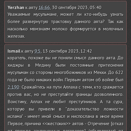
Yerzhan
к аяту
16:66
, 30 сентября 2023, 05:40
Уважаемые мусульмане, может ли кто-нибудь узнать
более развернутую трактовку данного аята? Так как
насколько мвмзнаем молоко формируется в молочных
железах.
Ismail
к аяту
9:5
, 13 сентября 2023, 12:42
коратель, похоже вы не поняли смысл данного аята. До
хиджры в Медину были постоянные притеснения
мусульман со стороны многобожников из Мекки. До 622
года не было никаких войн. Первым аятом об войне был
2:190
: Сражайтесь на пути Аллаха с теми, кто сражается
против вас, но не преступайте границы дозволенного.
Воистину, Аллах не любит преступников. А та сура,
которую вы привели в "доказательство ложности
ислама" - имеет иной смысл и ниспослана в иное время
Первое, причина <<жестоких>> аятов - Отречение [отказ
от прежде заключенных договоров] (объявляется) от