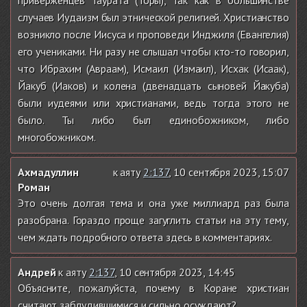
приверженцев Таурата (Торы), так как в большинстве
случаев Иудаизм был этнической религией. Христианство
возникло после Иисуса и проповеди Инджиля (Евангелия)
его учениками. Ни разу не слышал чтобы кто-то говорил,
что Ибрахим (Авраам), Исмаил (Измаил), Исхак (Исаак),
Йакуб (Иаков) и колена (двенадцать сыновей Йакуба)
были иудеями или христианами, ведь тогда этого не
было. Ты либо был единобожником, либо
многобожником.
Ахмадуллин
к аяту
2:137
, 10 сентября 2023, 15:07
Роман
Это очень долгая тема и она уже миллиард раз была
разобрана. Гораздо проще загуглить статьи на эту тему,
чем ждать подробного ответа здесь в комментариях.
Андрей
к аяту
2:137
, 10 сентября 2023, 14:45
Объясните, пожалуйста, почему в Коране христиан
считают заблудившимися и сильно осуждают?