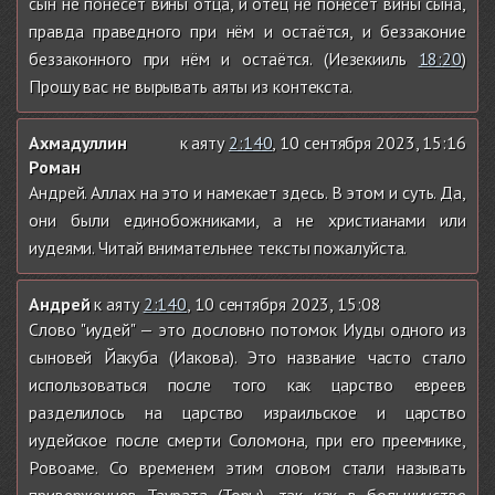
сын не понесёт вины отца, и отец не понесёт вины сына,
правда праведного при нём и остаётся, и беззаконие
беззаконного при нём и остаётся. (Иезекииль
18:20
)
Прошу вас не вырывать аяты из контекста.
Ахмадуллин
к аяту
2:140
, 10 сентября 2023, 15:16
Роман
Андрей. Аллах на это и намекает здесь. В этом и суть. Да,
они были единобожниками, а не христианами или
иудеями. Читай внимательнее тексты пожалуйста.
Андрей
к аяту
2:140
, 10 сентября 2023, 15:08
Слово "иудей" — это дословно потомок Иуды одного из
сыновей Йакуба (Иакова). Это название часто стало
использоваться после того как царство евреев
разделилось на царство израильское и царство
иудейское после смерти Соломона, при его преемнике,
Ровоаме. Со временем этим словом стали называть