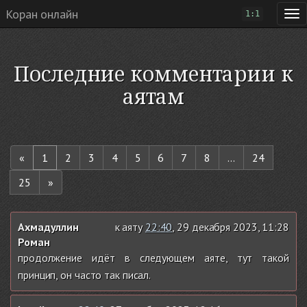
Коран онлайн
1:1
Последние комментарии к
аятам
«
1
2
3
4
5
6
7
8
...
24
25
»
Ахмадуллин
к аяту
22:40
, 29 декабря 2023, 11:28
Роман
продолжение идёт в следующем аяте, тут такой
принцип, он часто так писал.