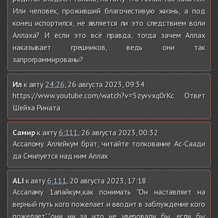
Или человек, проживший благочестивую жизнь, а под
конец испортился, не является ли это следствием воли
Аллаха? И если это всё правда, тогда зачем Аллах
наказывает грешников, ведь они так
запрограммированы?
Ил
к аяту
24:26
, 26 августа 2023, 09:34
https://www.youtube.com/watch?v=5zyvvxq0rKc Ответ
Шейха Рината
Самир
к аяту
6:111
, 26 августа 2023, 00:32
Ассалому Аллейкум брат, читайте толкование Ас-Саади
да Смилуется над ним Аллах
ALI
к аяту
6:111
, 20 августа 2023, 17:18
Ассаламу 1алайкум,как понимать "Он наставляет на
верный путь кого пожелает и вводит в заблуждение кого
пожелает","они ни за что не уверовали бы, если бы