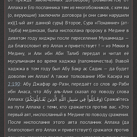
Аллаха и Его посланника тем из многобожников, с кем вы
(о, верующие) заключили договора (и они сами нарушили
их)(1-ый аят данной суры) Второе, Сура «Покаяние» (ат-
Тауба) мединская, была ниспослана пророку в Медине в
девятом году хиджры после переселения Мухаммада —
да благословит его Аллах и приветствует ! — из Мекки в
Медину, и Али ибн Аби Талиб передал и читал её
мусульманам во время хаджжа (паломничества). Главой
хаджжа в том году был Абу Бакр ас Садик — да будет
доволен им Аллах! А также толкование Ибн Касира на
2:190
: Абу Джафар ар-Рази, передаёт со слов ар-Раби
ибн Анаса, что Абу аль-Алия сказал по поводу слова
Аллаха: (وَقَـاتِلُواْ فِي سَبِيلِ اللَّهِ الَّذِينَ يُقَـاتِلُونَكُمْ) Сражайтесь
на пути Аллаха с теми, кто сражается против вас. «Это
первый аят, ниспосланный в Медине по поводу сражения.
После ниспослания этого аята посланник Аллаха (да
благословит его Аллах и приветствует) сражался против