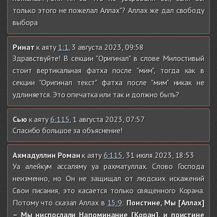
только этого не пожелал Аллах"? Аллах же дал свободу
выбора
Ринат
к аяту
1:1
, 3 августа 2023, 09:58
Здравствуйте! В секции "Оригинал" в слове Милостивый
стоит вертикальная фатха после "мим", тогда как в
секции "Оригинал текст" фатха после "мим" никак не
удлиняется. Это опечатка или так и должно быть?
Сью
к аяту
6:115
, 1 августа 2023, 07:57
Спасибо большое за объяснение!
Ахмадуллин Роман
к аяту
6:115
, 31 июля 2023, 18:53
Уа алейкум ассаляму уа рахматуллах. Слово Господа
неизменно, но Он не защищал от людских искажений
Свои писания, это касается только священного Корана.
Потому что сказал Аллах в
15:9
:
Поистине, Мы [Аллах]
– Мы ниспослали Напоминание [Коран], и поистине