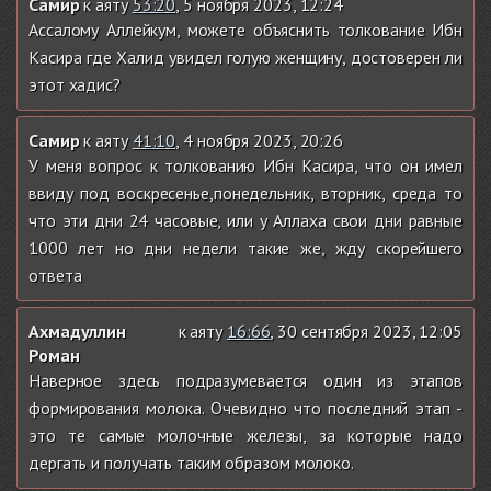
Самир
к аяту
53:20
, 5 ноября 2023, 12:24
Ассалому Аллейкум, можете объяснить толкование Ибн
Касира где Халид увидел голую женщину, достоверен ли
этот хадис?
Самир
к аяту
41:10
, 4 ноября 2023, 20:26
У меня вопрос к толкованию Ибн Касира, что он имел
ввиду под воскресенье,понедельник, вторник, среда то
что эти дни 24 часовые, или у Аллаха свои дни равные
1000 лет но дни недели такие же, жду скорейшего
ответа
Ахмадуллин
к аяту
16:66
, 30 сентября 2023, 12:05
Роман
Наверное здесь подразумевается один из этапов
формирования молока. Очевидно что последний этап -
это те самые молочные железы, за которые надо
дергать и получать таким образом молоко.