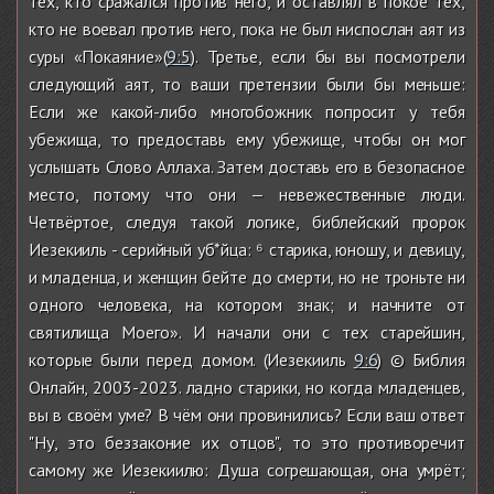
тех, кто сражался против него, и оставлял в покое тех,
кто не воевал против него, пока не был ниспослан аят из
суры «Покаяние»(
9:5
). Третье, если бы вы посмотрели
следующий аят, то ваши претензии были бы меньше:
Если же какой-либо многобожник попросит у тебя
убежища, то предоставь ему убежище, чтобы он мог
услышать Слово Аллаха. Затем доставь его в безопасное
место, потому что они — невежественные люди.
Четвёртое, следуя такой логике, библейский пророк
Иезекииль - серийный уб*йца: ⁶ старика, юношу, и девицу,
и младенца, и женщин бейте до смерти, но не троньте ни
одного человека, на котором знак; и начните от
святилища Моего». И начали они с тех старейшин,
которые были перед домом. (Иезекииль
9:6
) © Библия
Онлайн, 2003-2023. ладно старики, но когда младенцев,
вы в своём уме? В чём они провинились? Если ваш ответ
"Ну, это беззаконие их отцов", то это противоречит
самому же Иезекиилю: Душа согрешающая, она умрёт;