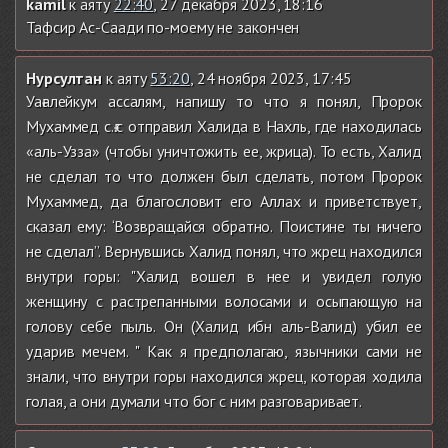
kamil
к аяту
22:40
, 27 декабря 2023, 18:16
Тафсир Ас-Саади по-моему не закончен
Нурсултан
к аяту
53:20
, 24 ноября 2023, 17:45
Уағалейкум ассалям, напишу то что я понял, Пророк
Мухаммед с.ғ.с отправил Халида в Нахль, где находилась
«аль-Узза» (чтобы уничтожить ее, жрица). То есть, Халид
не сделал то что должен был сделать, потом Пророк
Мухаммед, да благословит его Аллах и приветствует,
сказал ему: ‘Возвращайся обратно. Поистине ты ничего
не сделал’’. Вернувшись Халид понял, что жрец находился
внутри горы: "Халид вошел в нее и увидел голую
женщину с растрепанными волосами и осыпающую на
голову себе пыль. Он (Халид ибн аль-Валид) убил ее
ударив мечем. " Как я предполагаю, язычники сами не
знали, что внутри горы находился жрец, которая ходила
голая, а они думали что бог с ним разговаривает.