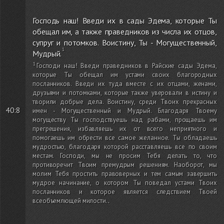
Господь наш! Введи их в сады Эдема, которые Ты
обещал им, а также праведников из числа их отцов,
супруг и потомков. Воистину, Ты - Могущественный,
Мудрый.
Господи наш! Введи праведников в Райские сады Эдема,
которые Ты обещал им устами своих благородных
посланников. Введи их туда вместе с их отцами, женами,
друзьями и потомками, которые также уверовали в истину и
творили добрые дела. Воистину, среди Твоих прекрасных
40:8
имен - Могущественный и Мудрый. Благодаря Твоему
могуществу Ты господствуешь над рабами, прощаешь им
прегрешения, избавляешь их от всего неприятного и
помогаешь им обрести все самое желанное. Ты обладаешь
мудростью, благодаря которой расставляешь все по своим
местам. Господи, мы не просим Тебя делать то, что
противоречит Твоим премудрым решениям. Наоборот, мы
молим Тебя простить правоверных и тем самым завершить
мудрое начинание, о котором Ты поведал устами Твоих
посланников и которое является следствием Твоей
всеобъемлющей милости.
.