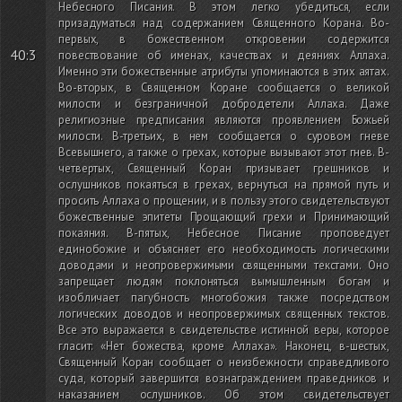
Небесного Писания. В этом легко убедиться, если
призадуматься над содержанием Священного Корана. Во-
первых, в божественном откровении содержится
40:3
повествование об именах, качествах и деяниях Аллаха.
Именно эти божественные атрибуты упоминаются в этих аятах.
Во-вторых, в Священном Коране сообщается о великой
милости и безграничной добродетели Аллаха. Даже
религиозные предписания являются проявлением Божьей
милости. В-третьих, в нем сообщается о суровом гневе
Всевышнего, а также о грехах, которые вызывают этот гнев. В-
четвертых, Священный Коран призывает грешников и
ослушников покаяться в грехах, вернуться на прямой путь и
просить Аллаха о прощении, и в пользу этого свидетельствуют
божественные эпитеты Прощающий грехи и Принимающий
покаяния. В-пятых, Небесное Писание проповедует
единобожие и объясняет его необходимость логическими
доводами и неопровержимыми священными текстами. Оно
запрещает людям поклоняться вымышленным богам и
изобличает пагубность многобожия также посредством
логических доводов и неопровержимых священных текстов.
Все это выражается в свидетельстве истинной веры, которое
гласит: «Нет божества, кроме Аллаха». Наконец, в-шестых,
Священный Коран сообщает о неизбежности справедливого
суда, который завершится вознаграждением праведников и
наказанием ослушников. Об этом свидетельствует