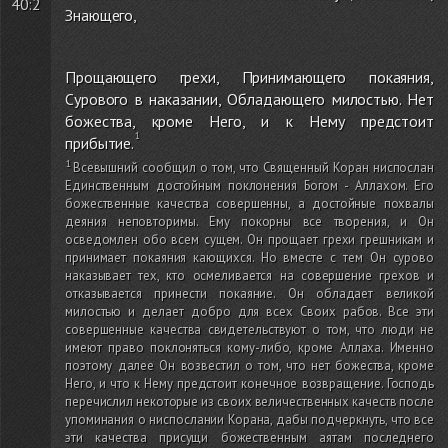
40:2
Знающего,
Прощающего грехи, Принимающего покаяния,
Сурового в наказании, Обладающего милостью. Нет
божества, кроме Него, и к Нему предстоит
прибытие.
Всевышний сообщил о том, что Священный Коран ниспослан
Единственным достойным поклонения Богом - Аллахом. Его
божественные качества совершенны, а достойные похвалы
деяния неповторимы. Ему покорны все творения, и Он
осведомлен обо всем сущем. Он прощает грехи грешникам и
принимает покаяния кающихся. Но вместе с тем Он сурово
наказывает тех, кто осмеливается на совершение грехов и
отказывается принести покаяние. Он обладает великой
милостью и делает добро для всех Своих рабов. Все эти
совершенные качества свидетельствуют о том, что люди не
имеют право поклоняться кому-либо, кроме Аллаха. Именно
поэтому далее Он возвестил о том, что нет божества, кроме
Него, и что к Нему предстоит конечное возвращение. Господь
перечислил некоторые из своих величественных качеств после
упоминания о ниспослании Корана, дабы подчеркнуть, что все
эти качества присущи божественным аятам последнего