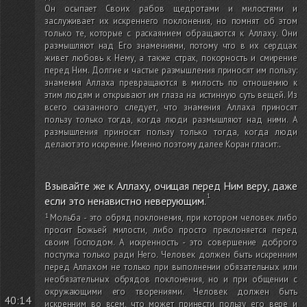
Он осыпает Своих рабов щедротами и милостями и
заслуживает их искреннего поклонения, но помнят об этом
только те, которые с раскаянием обращаются к Аллаху. Они
размышляют над Его знамениями, потому что в их сердцах
живет любовь к Нему, а также страх, покорность и смирение
перед Ним. Долгие и частые размышления приносят им пользу:
знамения Аллаха превращаются в милость по отношению к
этим людям и открывают им глаза на истинную суть вещей. Из
всего сказанного следует, что знамения Аллаха приносят
пользу только тогда, когда люди размышляют над ними. А
размышления приносят пользу только тогда, когда люди
делают это искренне. Именно поэтому далее Коран гласит:
.
Взывайте же к Аллаху, очищая перед Ним веру, даже
если это ненавистно неверующим.
Мольба - это обряд поклонения, при котором человек либо
просит Божьей милости, либо просто преклоняется перед
своим Господом. А искренность - это совершение доброго
поступка только ради Него. Человек должен быть искренним
перед Аллахом не только при выполнении обязательных или
необязательных обрядов поклонения, но и при общении с
окружающими его творениями. Человек должен быть
40:14
искренним во всем, что может принести пользу его вере и