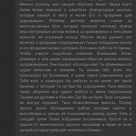
Именно поэтому они говорят: «Пречист Аллах! Хвала Ему!»
Затем Аллах поведал о качествах благородных ангелов,
которые веруют в Него и молят Его о прощении для
уверовавших. Молитва ангелов является одним из
многочисленных благ, которые приносит человеку правая
вера. Безгрешные ангелы молятся за правоверных и тем самым
приносят им огромную пользу. Многие люди думают, что
молитва о прощении подразумевает только отпущение грехов
и что прощение можно заслужить без каких-либо на то причин.
Чтобы отвести подобное сомнение Всевышний Аллах
упомянул о том, каким совершенным образом ангелы молятся
за правоверных. Они говорят: «Господи наш! Ты объемлешь все
сущее милостью и знанием. Ты знаешь обо всем, что
происходит во Вселенной, и даже самое сокровенное для
Тебя ясно и очевидно. На небесах и на земле нет такой
пылинки, о которой Ты не был бы осведомлен. Твоя милость
также объемлет все сущее: небеса и земля переполнены
Твоими щедротами и благами. Где бы ни были Твои создания,
их всегда окружает Твоя божественная милость. Посему
прости своих беззащитных рабов, которые каются в
многобожии и грехах, не поклоняются никому, кроме Тебя, и
следуют путем Твоих избранных посланников. Прости их и
защити от мучительного адского наказания, а также от всех
деяний, которые приводят человека в Геенну».
.