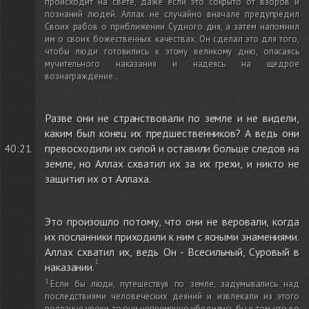
происходит на свете, даже если это сокрыто от взоров и
познаний людей. Аллах не случайно вначале предупредил
Своих рабов о приближении Судного дня, а затем напомнил
им о своих божественных качествах. Он сделал это для того,
чтобы люди готовились к этому великому дню, опасаясь
мучительного наказания и надеясь на щедрое
вознаграждение.
.
Разве они не странствовали по земле и не видели,
каким был конец их предшественников? А ведь они
40:21
превосходили их силой и оставили больше следов на
земле, но Аллах схватил их за их грехи, и никто не
защитил их от Аллаха.
Это произошло потому, что они не веровали, когда
их посланники приходили к ним с ясными знамениями.
Аллах схватил их, ведь Он - Всесильный, Суровый в
наказании.
Если бы люди, путешествуя по земле, задумывались над
последствиями человеческих деяний и извлекали из этого
полезные уроки, то они непременно убедились бы в том, что во