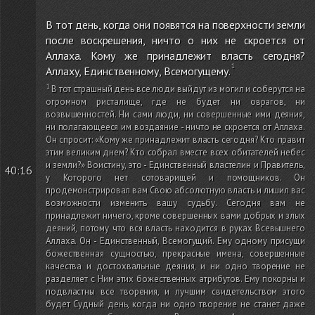
В тот день, когда они появятся на поверхности земли
после воскрешения, ничто о них не скроется от
Аллаха. Кому же принадлежит власть сегодня?
Аллаху, Единственному, Всемогущему.
В тот страшный день все люди выйдут из могил и соберутся на
огромном ристалище, где не будет ни оврагов, ни
возвышенностей. Ни сами люди, ни совершенные ими деяния,
ни полагающееся им воздаяние - ничто не скроется от Аллаха.
Он спросит: «Кому же принадлежит власть сегодня? Кто правит
этим великим днем? Кто собрал вместе всех обитателей небес
и земли?» Воистину, это - Единственный властелин и Правитель,
40:16
у Которого нет сотоварищей и помощников. Он
продемонстрировал вам Свою абсолютную власть и лишил вас
возможности изменить вашу судьбу. Сегодня вам не
принадлежит ничего, кроме совершенных вами добрых и злых
деяний, потому что вся власть находится в руках Всевышнего
Аллаха. Он - Единственный, Всемогущий. Ему одному присущи
божественная сущностью, прекрасные имена, совершенные
качества и достохвальные деяния, и ни одно творение не
разделяет с Ним этих божественных атрибутов. Ему покорны и
подвластны все творения, и лучшим свидетельством этого
будет Судный день, когда ни одно творение не станет даже