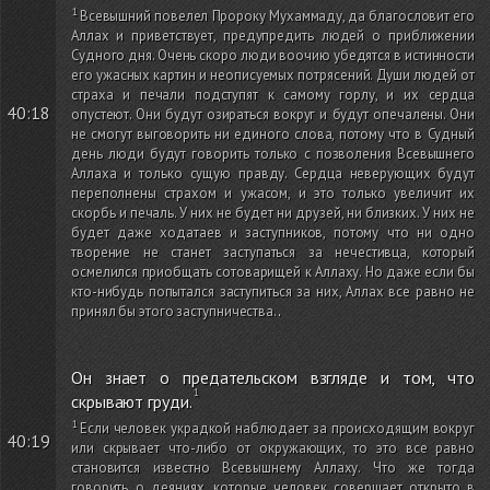
Всевышний повелел Пророку Мухаммаду, да благословит его
Аллах и приветствует, предупредить людей о приближении
Судного дня. Очень скоро люди воочию убедятся в истинности
его ужасных картин и неописуемых потрясений. Души людей от
страха и печали подступят к самому горлу, и их сердца
40:18
опустеют. Они будут озираться вокруг и будут опечалены. Они
не смогут выговорить ни единого слова, потому что в Судный
день люди будут говорить только с позволения Всевышнего
Аллаха и только сущую правду. Сердца неверующих будут
переполнены страхом и ужасом, и это только увеличит их
скорбь и печаль. У них не будет ни друзей, ни близких. У них не
будет даже ходатаев и заступников, потому что ни одно
творение не станет заступаться за нечестивца, который
осмелился приобщать сотоварищей к Аллаху. Но даже если бы
кто-нибудь попытался заступиться за них, Аллах все равно не
принял бы этого заступничества.
.
Он знает о предательском взгляде и том, что
скрывают груди.
Если человек украдкой наблюдает за происходящим вокруг
40:19
или скрывает что-либо от окружающих, то это все равно
становится известно Всевышнему Аллаху. Что же тогда
говорить о деяниях, которые человек совершает открыто в