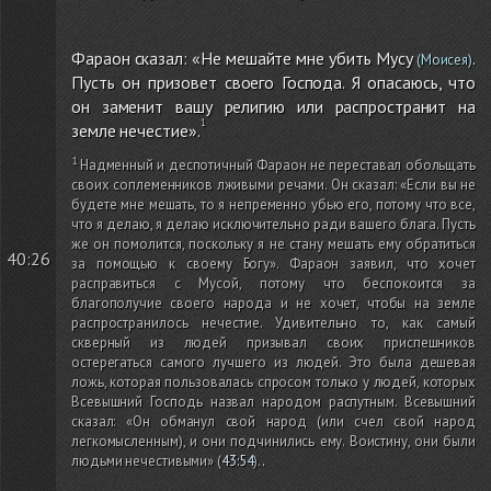
Фараон сказал: «Не мешайте мне убить Мусу
.
(Моисея)
Пусть он призовет своего Господа. Я опасаюсь, что
он заменит вашу религию или распространит на
земле нечестие».
Надменный и деспотичный Фараон не переставал обольщать
своих соплеменников лживыми речами. Он сказал: «Если вы не
будете мне мешать, то я непременно убью его, потому что все,
что я делаю, я делаю исключительно ради вашего блага. Пусть
же он помолится, поскольку я не стану мешать ему обратиться
40:26
за помощью к своему Богу». Фараон заявил, что хочет
расправиться с Мусой, потому что беспокоится за
благополучие своего народа и не хочет, чтобы на земле
распространилось нечестие. Удивительно то, как самый
скверный из людей призывал своих приспешников
остерегаться самого лучшего из людей. Это была дешевая
ложь, которая пользовалась спросом только у людей, которых
Всевышний Господь назвал народом распутным. Всевышний
сказал: «Он обманул свой народ
(или счел свой народ
легкомысленным)
, и они подчинились ему. Воистину, они были
людьми нечестивыми»
(
43:54
)
.
.