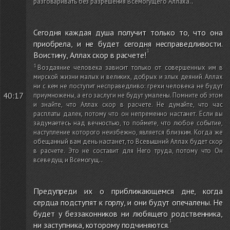
разговаривать без разрешения Всемогущего Аллаха.
.
Сегодня каждая душа получит только то, что она
приобрела, и не будет сегодня несправедливости.
Воистину, Аллах скор в расчете!
Воздаяние человека зависит только от совершенных им в
мирской жизни малых и великих, добрых и злых деяний. Аллах
ни с кем не поступит несправедливо: грехи человека не будут
40:17
приумножены, а его заслуги не будут умалены. Помните об этом
и знайте, что Аллах скор в расчете. Не думайте, что час
расплаты далек, потому что он непременно настанет. Если вы
задумаетесь над вечностью, то поймете, что любое событие,
наступление которого неизбежно, является близким. Когда же
обещанный вам день настанет, то Всевышний Аллах будет скор
в расчете. Это не составит для Него труда, потому что Он
всеведущ и Всемогущ.
.
Предупреди их о приближающемся дне, когда
сердца подступят к горлу, и они будут опечалены. Не
будет у беззаконников ни любящего родственника,
ни заступника, которому подчиняются.