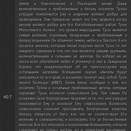
земле и благополучие в Последней жизни. Даже
величественные и приближенные к Аллаху носители Трона
усердно поклоняются Ему и искренне желают добра для
праведников. Они прекрасно знают, что Ему нравится, когда
ангелы желают добра для Его богобоязненных рабов. Трон
Милостивого Аллаха - это кровля мироздания. Трон является
самым великим, огромным, прекрасным и приближенным к
Аллаху творением. Он объемлет землю, небеса и Престол. А что
касается ангелов, которым Аллах поручил нести Трон, то нет
никакого сомнения в том, что они являются самыми крупными,
величественными и сильными из ангелов. Он избрал их из
числа всех обитателей небес и упомянул о них в Священном
Коране, что свидетельствует об их превосходстве над
остальными ангелами. Всевышний сказал: «Ангелы будут
находиться по его краю, и восьмеро понесут над собой Трон
твоего Господа»
(
69:17
)
. Затем Аллах сообщил о том, что
носители Трона и остальные приближенные ангелы, которые
окружают Трон, возносят славословия Ему. Тем самым Он
40:7
похвалил Свои благородные творения за то, что они усердно
поклоняются Ему и возносят Ему славословия. Возносить
славословия означает прославлять безупречные качества
Аллаха, отвергать от Него все, что не соответствует Его
величию и совершенству, и восхвалять Его за бесчисленные
милости. Все это относится к поклонению Всевышнему, которое
совершают не только ангелы, но и праведные мусульмане.