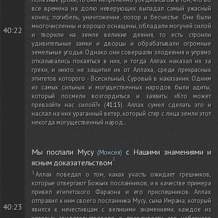
все времена на долю неверующих выпадал самый ужасный
конец: погибель, уничтожение, позор и бесчестье. Они были
многочисленны и хорошо оснащены, обладали могучей силой
40:22
и творили на земле великие деяния, то есть строили
удивительные замки и дворцы и обрабатывали огромные
земельные угодья. Однако они совершали злодеяния и упрямо
отказывались покаяться в них, и тогда Аллах наказал их за
грехи, и никто не защитил их от Аллаха, среди прекрасных
эпитетов которого - Всесильный, Суровый в наказании. Одним
из самых сильных и могущественных народов были адиты,
который посмели возгордиться и заявить: «Кто может
превзойти нас силой?»
(
41:15
)
. Аллах сумел сделать это и
наслал на них ураганный ветер, который стер с лица земли этот
некогда могущественный народ.
.
Мы послали Мусу
с Нашими знамениями и
(Моисея)
ясным доказательством
Аллах поведал о том, какая участь ожидает грешников,
которые отвергают Божьих посланников, и в качестве примера
привел египетского Фараона и его приспешников. Аллах
отправил к ним своего посланника Мусу, сына Имрана, который
40:23
явился к нечестивцам с великими знамениями, каждое из