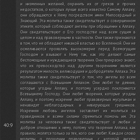
и низменных желаний, охранить их от грехов и прочих
недостатков, о которых лучше всего известно Самому Аллаху,
они обращаются к Нему посредством имен Милосердный и
Знающий. Эта молитва также свидетельствует о совершенном
этикете, который соблюдают ангелы при обращении к Аллаху.
Они свидетельствуют о Его господстве над всем сущим в
целом и над правоверными в частности. Они также признаются
в том, что не обладают никакой властью во Вселенной. Они не
осмеливаются проявлять высокомерие перед Всемогущим
Господом и взывают к Нему так, как это делают самые
беспомощные и нуждающиеся творения. Они прекрасно знают,
что их превосходство над другими творениями является
результатом милости, великодушия и добродетели Аллаха. Эта
молитва также свидетельствует о том, что ангелы во всем
соглашаются с Всевышним Аллахом. Они любят те деяния,
которые угодны Аллаху, и поэтому усердно поклоняются
Всевышнему Господу. Они любят творения, которые угодны
Аллаху, и поэтому искренне любят правоверных мусульман и
ненавидят неблагодарных и неверующих грешников.
Искренняя любовь ангелов заставляет их молиться за
праведников и всеми силами стремиться помочь им. Эта
молитва за человека также свидетельствует о любви и
40:9
добром отношении к нему, потому что творения Аллаха, как
правило, молятся только за тех, кого они любят. Каждое слово
молитвы о прощении правоверных, с которой ангелы