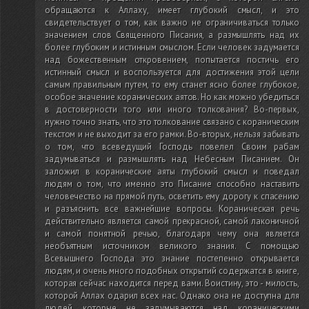
обращаются к Аллаху, имеет глубокий смысл, и это
свидетельствует о том, как важно не ограничиваться только
значением слов Священного Писания, а размышлять над их
более глубоким и истинным смыслом. Если человек задумается
над божественным откровением, попытается постичь его
истинный смысл и воспользуется для достижения этой цели
самым правильным путем, то ему станет ясно более глубокое,
особое значение коранических аятов. Но как можно убедиться
в достоверности того или иного толкования? Во-первых,
нужно точно знать, что это толкование связано с кораническим
текстом и не выходит за его рамки. Во-вторых, нельзя забывать
о том, что всеведущий Господь повелел Своим рабам
задумываться и размышлять над Небесным Писанием. Он
заложил в коранические аяты глубокий смысл и поведал
людям о том, что именно это Писание способно наставить
человечество на прямой путь, осветить ему дорогу к спасению
и разъяснить все важнейшие вопросы. Кораническая речь
действительно является самой прекрасной, самой лаконичной
и самой понятной речью, благодаря чему она является
необъятным источником великого знания. С помощью
Всевышнего Господа это знание постепенно открывается
людям, и очень много подобных открытий содержатся в книге,
которая сейчас находится перед вами. Воистину, это - милость,
которой Аллах одарил всех нас. Однако она не доступна для
людей, которые не задумываются над кораническими