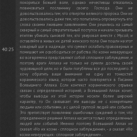
покориться Божьей воле, однако нечестивцы отказались
повиноваться посланнику своего Господа. Они не
довольствовались тем, что отвергли великого пророка. Они не
довольствовались даже тем, что попытались опровергнуть его
слова своими лживыми заявлениями. Они решились на самый
скверный и самый отвратительный поступок и начали призывать
египтян убивать сыновей тех, кто уверовал вместе с Мусой, и
оставляйте в живых их детей женского пола. Они пошли на этот
коварный шаг в надежде, что сумеют ослабить правоверных и
40:25
помешают им освободиться от рабства. Но козни неверующих
во все времена представляют собой сплошное заблуждение, и
поэтому враги Аллаха не только не сумели достичь своей
чудовищной цели, но и были погублены все до последнего. Я
хочу обратить ваше внимание на одну из тонкостей
коранического языка, которая часто повторяется в Писании
Всевышнего Аллаха. Если контекст коранического отрывка
связан с определенной историей, а Всевышний Аллах хочет,
чтобы выводы из этой истории носили более широкий
характер, то Он связывает эти выводы не с конкретными
людьми или событиями, а с целой группой людей или событий.
Это препятствует появлению ошибочных суждений о том, что
определенное решение Аллаха касается только определенных
людей или событий. Именно поэтому Всевышний Аллах не
сказал: «Но их козни - сплошное заблуждение», - а сказал: «Но
козни неверующих - сплошное заблуждение».
.