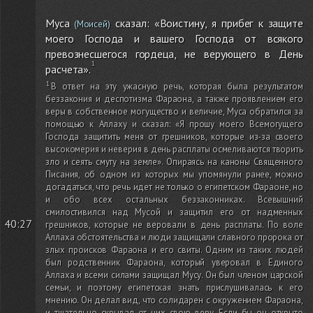
Муса
сказал: «Воистину, я прибег к защите
(Моисей)
моего Господа и вашего Господа от всякого
превознесшегося гордеца, не верующего в День
расчета».
В ответ на эту ужасную речь, которая была результатом
беззакония и деспотизма Фараона, а также проявлением его
веры в собственное могущество и величие, Муса обратился за
помощью к Аллаху и сказал: «Я прошу моего Всемогущего
Господа защитить меня от грешников, которые из-за своего
высокомерия и неверия в день расплаты осмеливаются творить
зло и сеять смуту на земле». Опираясь на каноны Священного
Писания, об одном из которых мы упомянули ранее, можно
догадаться, что речь идет не только о египетском Фараоне, но
и обо всех остальных беззаконниках. Всевышний
смилостивился над Мусой и защитил его от надменных
40:27
грешников, которые не веровали в день расплаты. По воле
Аллаха обстоятельства и люди защищали славного пророка от
злых происков Фараона и его свиты. Одним из таких людей
был родственник Фараона, который уверовал в Единого
Аллаха и всеми силами защищал Мусу. Он был членом царской
семьи, и поэтому египетская знать прислушивалась к его
мнению. Он делал вид, что солидарен с окружением Фараона,
и тщательно скрывал от них свою веру. Если бы он открыто