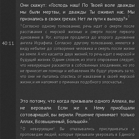
Они скажут: «Господь наш! По Твоей воле дважды
мы были мертвы, и дважды Ты оживил нас. Мы
признались в своих грехах. Нет ли пути к выходу?»
Согласно одному толкованию, речь идет о смерти после
расставания с мирской жизнью и смерти после первого
дуновения в Рог, которая продлится до второго дуновения
40:11
ангела Исрафила. Согласно другому толкованию, имеются в
виду небытие до сотворения человека и смерть после жизни
на земле. А что касается двух жизней, то речь идет о мирской и
будущей жизнях. Одним словом, из этого откровения следует,
что неверующие раскаются в собственных злодеяниях, но это
не принесет им помощи и избавления. Их будут упрекать за то,
что они не пытались спастись от наказания в своей мирской
жизни, и им напомнят о причинах подобного злосчастья.
.
Это потому, что когда призывали одного Аллаха, вы
не веровали. Если же к Нему приобщали
сотоварищей, вы верили. Решение принимает только
Аллах, Возвышенный, Большой».
О неверующие! Вы отказывались прислушиваться к
проповедям людей, которые призывали уверовать в Единого