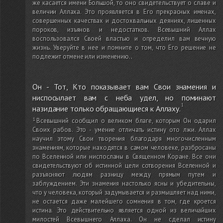
же касается имени Большой, то оно свидетельствует о славе и
величии Аллаха. Это проявляется в Его прекрасных именах,
совершенных качествах и достохвальных деяниях, лишенных
пороков, изъянов и недостатков. Всевышний Аллах
воспользовался Своей властью и определил вам вечную
жизнь. Уверуйте в нее и помните о том, что Его решение не
подлежит отмене или изменению.
.
Он - Тот, Кто показывает вам Свои знамения и
ниспосылает вам с неба удел, но поминают
назидание только обращающиеся к Аллаху.
Всевышний сообщил о великом благе, которым Он одарил
Своих рабов. Это - умение отличать истину ото лжи. Аллах
научил этому Свои творения благодаря многочисленным
знамениям, которые находятся в самом человеке, разбросаны
по Вселенной или ниспосланы в Священном Коране. Все они
свидетельствуют об истинной цели сотворения Вселенной и
разъясняют людям разницу между прямым путем и
заблуждением. Эти знамения настолько ясны и убедительны,
что у человека, который задумывается и размышляет над ними,
не остается даже малейшего сомнения в том, где кроется
истина. Это действительно является одной из величайших
милостей Всевышнего Аллаха. Он не сделал истину