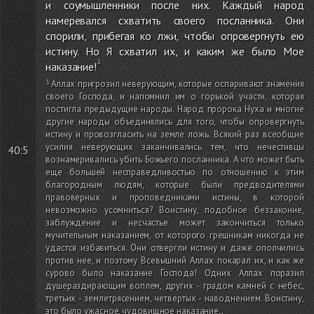
и соумышленники после них. Каждый народ
намеревался схватить своего посланника. Они
спорили, прибегая ко лжи, чтобы опровергнуть ею
истину. Но Я схватил их, и каким же было Мое
наказание!
Аллах пригрозил неверующим, которые оспаривают знамения
своего Господа, и напомнил им о горькой участи, которая
постигла предыдущие народы. Народ пророка Нуха и многие
другие народы объединялись для того, чтобы опровергнуть
истину и провозгласить на земле ложь. Всякий раз всеобщие
усилия неверующих заканчивались тем, что нечестивцы
40:5
вознамеривались убить Божьего посланника. А что может быть
еще большей несправедливостью по отношению к этим
благородным людям, которые были предводителями
правоверных и проповедниками истины, в которой
невозможно усомниться? Воистину, подобное беззаконие,
заблуждение и несчастье может закончиться только
мучительным наказанием, от которого грешникам никогда не
удастся избавиться. Они отвергли истину и даже ополчились
против нее, и поэтому Всевышний Аллах покарал их, и как же
сурово было наказание Господа! Одних Аллах поразил
душераздирающим воплем, других - градом камней с небес,
третьих - землетрясением, четвертых - наводнением. Воистину,
это было ужасное, чудовищное наказание.
.