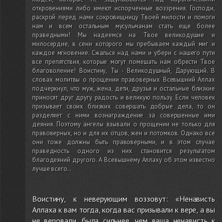
откровениями либо имеют испорченные воззрения. Господи,
раскрой перед нами сокровищницу Твоей милости и помоги
нам и всем остальным мусульманам стать еще более
праведными! Мы надеемся на Твое великодушие и
милосердие, в сени которого мы пребываем каждый миг и
каждое мгновение. Сжалься над нами и убери с нашего пути
все препятствия, которые могут помешать нам обрести Твое
благоволение! Воистину, Ты - Великодушный, Дарующий. В
словах молитвы о прощении правоверных Всевышний Аллах
подчеркнул, что муж, жена, дети, друзья и остальные близкие
приносят друг другу радость и великую пользу. Если человек
призывает своих близких совершать добрые дела, то он
разделяет с ними вознаграждение за совершенные ими
деяния. Поэтому ангелы взывали о прощении не только для
правоверных, но и для их отцов, жен и потомков. Однако все
они тоже должны быть правоверными, и в этом случае
праведность одного из них становится результатом
благодеяний другого. А Всевышнему Аллаху об этом известно
лучше всего.
.
Воистину, к неверующим воззовут: «Ненависть
Аллаха к вам тогда, когда вас призывали к вере, а вы
не веровали, была сильнее, чем ваша ненависть к