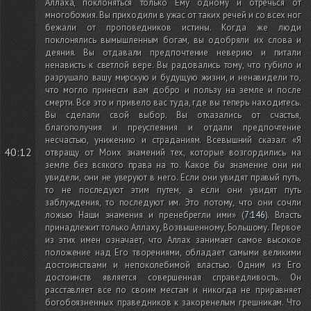
Аллаха, поклоняться только Ему одному и отречься от
многобожия. Вы приходили в ужас от таких речей и со всех ног
бежали от проповедников истины. Когда же люди
поклонялись вымышленным богам, вы одобряли их слова и
деяния. Вы отдавали предпочтение неверию и питали
ненависть к светлой вере. Вы радовались тому, что губило и
разрушало вашу мирскую и будущую жизни, и ненавидели то,
что могло принести вам добро и пользу на земле и после
смерти. Все это и привело вас туда, где вы теперь находитесь.
Вы сделали свой выбор. Вы отказались от счастья,
благополучия и преуспеяния и отдали предпочтение
несчастью, унижению и страданиям. Всевышний сказал: «Я
40:12
отвращу от Моих знамений тех, которые возгордились на
земле без всякого права на то. Какое бы знамение они ни
увидели, они не уверуют в него. Если они увидят правый путь,
то не последуют этим путем, а если они увидят путь
заблуждения, то последуют им. Это потому, что они сочли
ложью Наши знамения и пренебрегли ими»
(
7:146
)
. Власть
принадлежит только Аллаху, Возвышенному, Большому. Первое
из этих имен означает, что Аллах занимает самое высокое
положение над Его творениями, обладает самыми великими
достоинствами и непоколебимой властью. Одним из Его
достоинств является совершенная справедливость. Он
расставляет все по своим местам и никогда не приравняет
богобоязненных праведников к закоренелым грешникам. Что