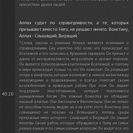
присутствии других людей.
.
Аллах судит по справедливости, а те, которых
призывают вместо Него, не решают ничего. Воистину,
Аллах - Слышащий, Видящий.
Слова, законы и решения Аллаха являются истинными и
справедливыми. Ему известно обо всем, что происходит во
Вселенной и что записано в Хранимой скрижали. Он пречист и
далек от несправедливости, недостатков и прочих пороков.
Он является полноправным властелином Вселенной, и поэтому
в мире происходит только то, что Он пожелает. Он разрешает
споры и конфликты, которые возникают в земной жизни между
неверующими и правоверными, и всегда помогает своим
возлюбленным и праведным рабам. При этом Он лишает
поддержки многобожников, которые поклоняются
40:20
вымышленным богам. Эти ложные божества не обладают
никакой властью. Они бессильны и беспомощны. Они не только
не способны помочь людям, но и не хотят этого. Воистину, они
совершенно не похожи на Всевышнего Аллаха, среди
прекрасных имен которого - Слышащий и Видящий. Он слышит
молитвы Своих рабов, которые обращаются к Нему на самых
разных языках и по самым разным вопросам. Он видит все, что