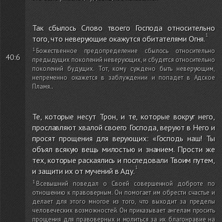
Так сбылось Слово твоего Господа относительно
того, что неверующие окажутся обитателями Огня.
Божественное предопределение сбылось относительно
40:6
предыдущих поколений неверующих, и сбудется относительно
поколений будущих. Тот, кому суждено быть неверующим,
непременно окажется в заблуждении и попадет в Адское
Пламя.
.
Те, которые несут Трон, и те, которые вокруг него,
прославляют хвалой своего Господа, веруют в Него и
просят прощения для верующих: «Господь наш! Ты
объял всякую вещь милостью и знанием. Прости же
тех, которые раскаялись и последовали Твоим путем,
и защити их от мучений в Аду.
Всевышний поведал о Своей совершенной доброте по
отношению к правоверным. Он помогает им обрести счастье и
делает для этого многое из того, что выходит за пределы
человеческих возможностей. Он приказывает ангелам просить
прощения для правоверных и молиться за их благонравие на