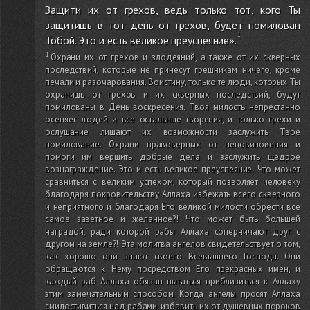
Защити их от грехов, ведь только тот, кого Ты
защитишь в тот день от грехов, будет помилован
Тобой. Это и есть великое преуспеяние».
Охрани их от грехов и злодеяний, а также от их скверных
последствий, которые не принесут грешникам ничего, кроме
печали и разочарования. Воистину, только те люди, которых Ты
охранишь от грехов и их скверных последствий, будут
помилованы в День воскресения. Твоя милость непрестанно
осеняет людей и все остальные творения, и только грехи и
ослушание лишают их возможности заслужить Твое
помилование. Охрани правоверных от неповиновения и
помоги им вершить добрые дела и заслужить щедрое
вознаграждение. Это и есть великое преуспеяние. Что может
сравниться с великим успехом, который позволяет человеку
благодаря покровительству Аллаха избежать всего скверного
и неприятного и благодаря Его великой милости обрести все
самое заветное и желанное?! Что может быть большей
наградой, ради которой рабы Аллаха соперничают друг с
другом на земле?! Эта молитва ангелов свидетельствует о том,
как хорошо они знают своего Всевышнего Господа. Они
обращаются к Нему посредством Его прекрасных имен, и
каждый раб Аллаха обязан пытаться приблизиться к Аллаху
этим замечательным способом. Когда ангелы просят Аллаха
смилостивиться над рабами, избавить их от душевных пороков