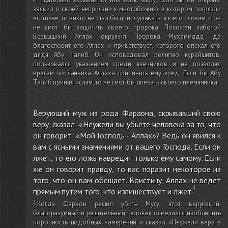
заявил о своей неприязни к многобожию, в котором погрязли
египтяне, то никто не стал бы прислушиваться к его словам, и он
не смог бы защитить своего пророка. Похожей заботой
Всевышний Аллах окружил Пророка Мухаммада, да
благословит его Аллах и приветствует, которого опекал его
дядя Абу Талиб. Он исповедовал религию курейшитов,
пользовался уважением среди язычников и не позволял
врагам посланника Аллаха причинить ему вред. Если бы Абу
Талиб принял ислам, то не смог бы опекать своего племянника.
.
Верующий муж из рода Фараона, скрывавший свою
веру, сказал: «Неужели вы убьете человека за то, что
он говорит: «Мой Господь - Аллах»? Ведь он явился к
вам с ясными знамениями от вашего Господа. Если он
лжет, то его ложь навредит только ему самому. Если
же он говорит правду, то вас поразит некоторое из
того, что он вам обещает. Воистину, Аллах не ведет
прямым путем того, кто излишествует и лжет.
Когда Фараон решил убить Мусу, этот верующий,
благоразумный и решительный человек осмелился изобличить
порочность подобных намерений и сказал: «Неужели вера в