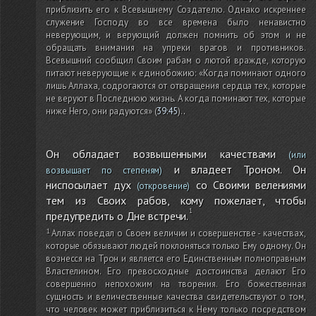
приблизить его к Всевышнему Создателю. Однако искреннее
служение Господу во все времена было ненавистно
неверующим, и верующий должен помнить об этом и не
обращать внимания на упреки врагов и противников.
Всевышний сообщил Своим рабам о лютой вражде, которую
питают неверующие к единобожию: «Когда поминают одного
лишь Аллаха, содрогаются от отвращения сердца тех, которые
не веруют в Последнюю жизнь. А когда поминают тех, которые
ниже Него, они радуются»
(
39:45
)
.
.
Он обладает возвышенными качествами
(или
и владеет Троном. Он
возвышает по степеням)
ниспосылает дух
со Своими велениями
(откровение)
тем из Своих рабов, кому пожелает, чтобы
предупредить о Дне встречи.
Аллах поведал о Своем величии и совершенстве - качествах,
которые обязывают людей поклоняться только Ему одному. Он
вознесся на Трон и является его Единственным полноправным
Властелином. Его превосходные достоинства делают Его
совершенно непохожим на творения. Его божественная
сущность и величественные качества свидетельствуют о том,
что человек может приблизиться к Нему только посредством