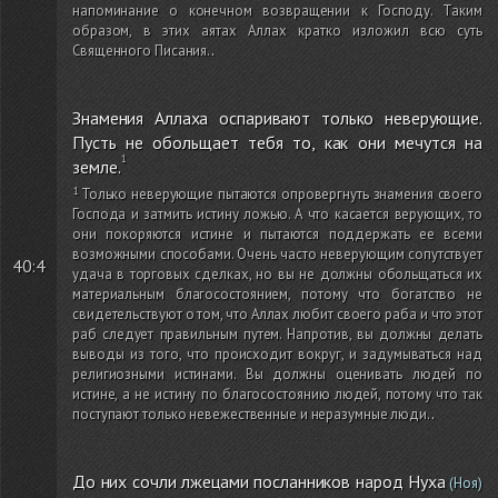
напоминание о конечном возвращении к Господу. Таким
образом, в этих аятах Аллах кратко изложил всю суть
Священного Писания.
.
Знамения Аллаха оспаривают только неверующие.
Пусть не обольщает тебя то, как они мечутся на
земле.
Только неверующие пытаются опровергнуть знамения своего
Господа и затмить истину ложью. А что касается верующих, то
они покоряются истине и пытаются поддержать ее всеми
возможными способами. Очень часто неверующим сопутствует
40:4
удача в торговых сделках, но вы не должны обольщаться их
материальным благосостоянием, потому что богатство не
свидетельствуют о том, что Аллах любит своего раба и что этот
раб следует правильным путем. Напротив, вы должны делать
выводы из того, что происходит вокруг, и задумываться над
религиозными истинами. Вы должны оценивать людей по
истине, а не истину по благосостоянию людей, потому что так
поступают только невежественные и неразумные люди.
.
До них сочли лжецами посланников народ Нуха
(Ноя)