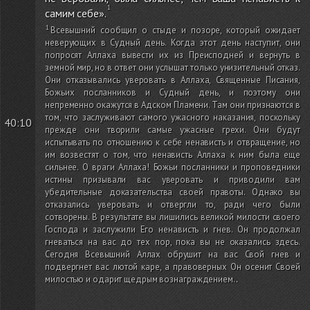
самим себе».
Всевышний сообщил о стыде и позоре, который ожидает
неверующих в Судный день. Когда этот день наступит, они
попросят Аллаха вывести их из Преисподней и вернуть в
земной мир, но в ответ они услышат только унизительный отказ.
Они отказывались уверовать в Аллаха, Священные Писания,
Божьих посланников и Судный день, и поэтому они
непременно окажутся в Адском Пламени. Там они признаются в
том, что заслуживают самого ужасного наказания, поскольку
40:10
прежде они творили самые ужасные грехи. Они будут
испытывать по отношению к себе ненависть и отвращение, но
им возвестят о том, что ненависть Аллаха к ним была еще
сильнее. О враги Аллаха! Божьи посланники и проповедники
истины призывали вас уверовать и приводили вам
убедительные доказательства своей правоты. Однако вы
отказались уверовать и отвергли то, ради чего были
сотворены. В результате вы лишились великой милости своего
Господа и заслужили Его ненависть и гнев. Он продолжал
гневаться на вас до тех пор, пока вы не оказались здесь.
Сегодня Всевышний Аллах обрушит на вас Свой гнев и
подвергнет вас лютой каре, а правоверных Он осенит Своей
милостью и одарит щедрым вознаграждением.
.