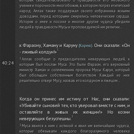
которых свидетельствовало о правдивости его небесного
учения и порочности многобожия, в котором погряз египетский
народ. Аллах также поддержал своего избранника ясными
доводами, перед которыми смирялись человеческие сердца.
История о змее и посохе и многие другие чудеса убедили
людей в правдивости Мусы и проповедуемой им религии.
.
к Фараону, Хаману и Каруну
. Они сказали: «Он
(Корею)
- лживый колдун!»
Аллах сообщил о предводителях неверующих людей, к
40:24
которым был послан Муса. Это были Фараон, его верховный
министр Хаман и соплеменник пророка Мусы Карун, который
был обольщен собственным богатством. Каждый из них
решительно отверг Мусу, назвав его колдуном и лжецом.
.
Когда он принес им истину от Нас, они сказали:
«Убивайте сыновей тех, кто уверовал вместе с ним, и
оставляйте в живых их женщин!» Но козни
неверующих безуспешны.
Муса явился к ним с истиной и явил им величайшие чудеса,
которые обязывали каждого благоразумного человека