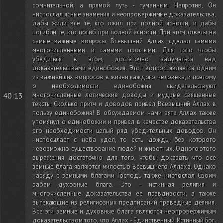
сомнительной, а прямой путь - туманным. Напротив, Он
ниспослал ясные знамения и неопровержимые доказательства,
дабы жили все те, кто ожил при полной ясности, и дабы
погибли те, кто погиб при полной ясности. При этом ответы на
самые важные вопросы Всевышний Аллах сделал самыми
многочисленными и самыми простыми. Для того чтобы
убедиться в этом, достаточно задуматься над
доказательствами единобожия. Этот вопрос является одним
из важнейших вопросов в жизни каждого человека, и поэтому
о необходимости единобожия свидетельствуют
40:13
многочисленные логические доводы и мудрые священные
тексты. Сколько притч и доводов привел Всевышний Аллах в
пользу единобожия! В обсуждаемом нами аяте Аллах также
упомянул о единобожии и привел в качестве доказательства
его необходимости целый ряд убедительных доводов. Он
ниспосылает с неба удел, то есть дождь, без которого
невозможно существование людей и животных. Одного этого
выражения достаточно для того, чтобы доказать, что все
земные блага являются милостью Всевышнего Аллаха. Однако
наряду с земными благами Господь также ниспослал Своим
рабам духовные блага. Это - истинная религия и
многочисленные доказательства ее правдивости, а также
вытекающие из религиозных предписаний праведные деяния.
Все эти земные и духовные блага являются неопровержимым
доказательством того, что Аллах - Единственный Истинный Бог.