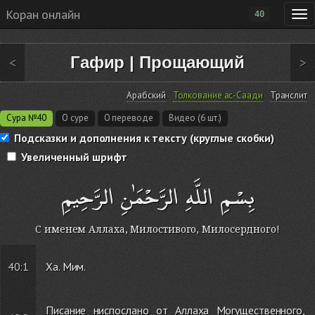
Коран онлайн
40
Гафир
|
Прощающий
<
>
Арабский
Толкование ас-Саади
Транслит
Сура №40
О суре
О переводе
Видео (6 шт.)
Подсказки и дополнения к тексту (круглые скобки)
Увеличенный шрифт
بِسْمِ اللَّهِ الرَّحْمَٰنِ الرَّحِيمِ
С именем Аллаха, Милостивого, Милосердного!
40:1
Ха. Мим.
Писание ниспослано от Аллаха Могущественного,