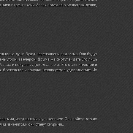
 ними и грешниками. Аллах поведал о вознаграждении,
енство, а души будут переполнены радостью. Они будут
ень утром и вечером. Другие же смогут видеть Его лишь
Аллаха и получать удовольствие от Его ослепительной и
х блаженстве и получат неописуемое удовольствие. Их
льными, испуганными и униженными. Они поймут, что их
иц изменится, и они станут хмурыми.
.