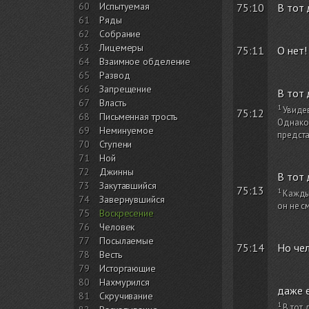
60
Испытуемая
75:10
В тот 
61
Ряды
62
Собрание
63
Лицемеры
75:11
О нет!
64
Взаимное обделение
65
Развод
66
Запрещение
В тот 
67
Власть
Увидев
75:12
68
Письменная трость
Однако 
69
Неминуемое
предста
70
Ступени
71
Ной
72
Джинны
В тот 
73
Закутавшийся
75:13
Каждый
74
Завернувшийся
он не с
75
Воскресение
76
Человек
77
Посылаемые
75:14
Но чел
78
Весть
79
Исторгающие
80
Нахмурился
даже е
81
Скручивание
В тот 