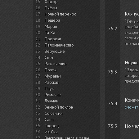
15
Хиджр
16
Пчёлы
Кляну
17
Ночной перенос
18
Пещера
Речь 
19
Мария
колебан
75:2
20
Та Ха
злодеян
своим о
21
Пророки
что час
22
Паломничество
23
Верующие
24
Свет
Неужел
25
Различение
26
Поэты
Здесь
75:3
которые
27
Муравьи
предста
28
Рассказ
29
Паук
30
Римляне
Конеч
31
Лукман
75:4
32
Земной поклон
сможет 
33
Союзники
34
Сава
35
Творец
75:5
Но чел
36
Йа Син
37
Выстроившиеся в ряды