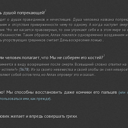
сь душой попрекающей!
идет о душах праведников и нечестивцев. Душа человека названа попрека
иям и отсутствия приверженности чему-то одному. А когда наступит смер
ия. Что же касается правоверных, то они упрекают себя и в этом мире за
бязанностям. Таким образом, Аллах поклялся одновременно воздаянием и т
ть упорствующих грешников считает День воскресения ложью.
.
и человек полагает, что Мы не соберем его костей?
 имеется в виду воскрешение после смерти. Всевышний словно ответил на 
 истлели?»
(
36:78
)
. Из-за своего невежества и своей злобы он счел невероя
вляют собой остов тела, но Аллах опроверг это и сказал:
.
но! Мы способны восстановить даже кончики его пальцев
(или 
.
пользоваться ими, как прежде)
овек желает и впредь совершать грехи.