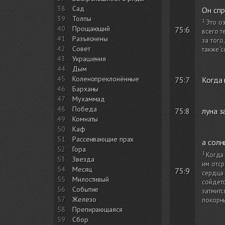
38
Сад
Он спр
39
Толпы
Это оз
40
Прощающий
75:6
всего т
41
Разъяснены
за того
42
Совет
также ‘
43
Украшения
44
Дым
45
Коленопреклонённые
75:7
Когда
46
Барханы
47
Мухаммад
48
Победа
75:8
луна з
49
Комнаты
50
Каф
51
Рассеивающие прах
а солн
52
Гора
Когда 
53
Звезда
им отср
54
Месяц
75:9
сердца
55
Милостивый
сойдетс
56
Событие
затмитс
57
Железо
покорны
58
Препирающаяся
59
Сбор