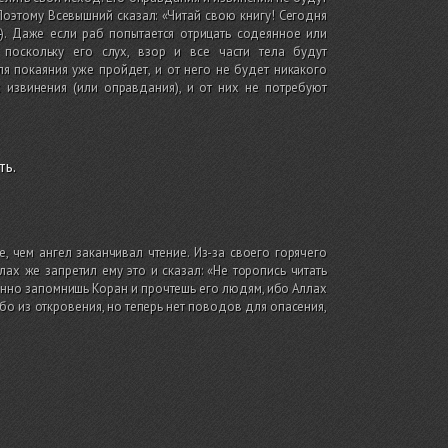
Поэтому Всевышний сказал: «Читай свою книгу! Сегодня
4
)
. Даже если раб попытается отрицать содеянное или
 поскольку его слух, взор и все части тела будут
ля покаяния уже пройдет, и от него не будет никакого
х извинения
(или оправдания)
, и от них не потребуют
ть.
 чем ангел заканчивал чтение. Из-за своего горячего
ах же запретил ему это и сказал: «Не торопись читать
енно запомнишь Коран и прочтешь его людям, ибо Аллах
бо из откровения, но теперь нет поводов для опасения,