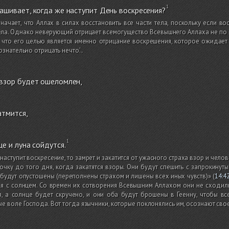
ашивает, когда же наступит День воскресения?
начает, что Аллах в силах восстановить все части тела, поскольку если в
ела. Однако неверующий отрицает всемогущество Всевышнего Аллаха не по 
, что его целью является именно отрицание воскрешения, которое ожидает 
сознательно отрицать нечто’.
.
 взор будет ошеломлен,
атмится,
це и луна сойдутся.
наступит воскресение, то замрет и закатится от ужасного страха взор и чело
очку до того дня, когда закатятся взоры. Они будут спешить с запрокинут
 будут опустошены
(переполнены страхом и лишены всех иных чувств)
»
(
14:4
я с солнцем. Со времен их сотворения Всевышним Аллахом они не сходилис
я, а солнце будет скручено, и они оба будут брошены в Геенну, чтобы вс
е воле Господа. Вот тогда язычники, которые поклонялись им, осознают св