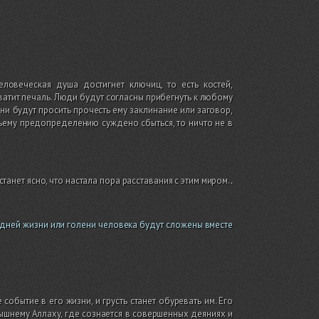
овеческая душа достигнет ключиц, то есть костей,
атит печаль. Люди будут согласны прибегнуть к любому
ни будут просить прочесть ему заклинание или заговор,
ьему предопределению суждено сбыться, то ничто не в
анет ясно, что настала пора расставания с этим миром.
.
едней жизни или голени человека будут сложены вместе
обытие в его жизни, и грусть станет обуревать им. Его
вышнему Аллаху, где сознается в совершенных деяниях и