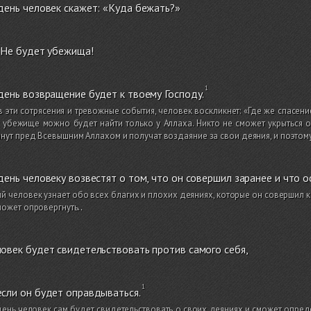
день человек скажет: «Куда бежать?»
 Не будет убежища!
день возвращение будет к твоему Господу.
 эти сотрясения и тревожные события, человек воскликнет: «Где же спасени
убежище можно будет найти только у Аллаха. Никто не сможет укрыться о
нут пред Всевышним Аллахом и получат воздаяние за свои деяния, и поэтому
день человеку возвестят о том, что он совершил заранее и что о
 человек узнает обо всех благих и плохих деяниях, которые он совершил как 
может опровергнуть.
.
овек будет свидетельствовать против самого себя,
сли он будет оправдываться.
день человек сам будет свидетельствовать о своих деяниях и сможет опред