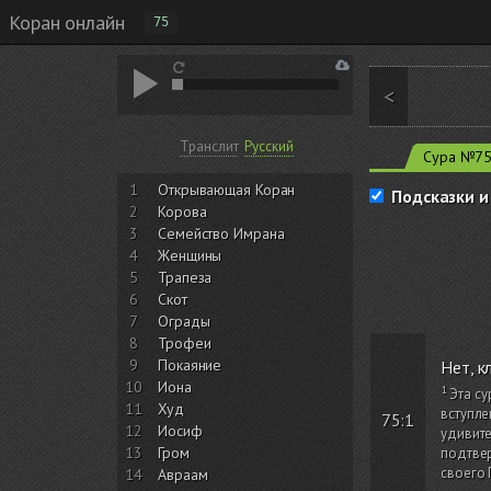
Коран онлайн
75
<
Транслит
Русский
Сура №7
1
Открывающая Коран
Подсказки и
2
Корова
3
Семейство Имрана
4
Женщины
5
Трапеза
6
Скот
7
Ограды
8
Трофеи
9
Покаяние
Нет, к
10
Иона
Эта су
11
Худ
вступл
75:1
12
Иосиф
удивите
13
Гром
подтве
своего 
14
Авраам