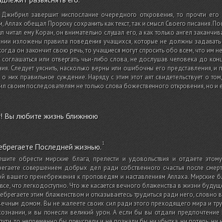
 Джибрил завершит ниспослание очередного откровения, то прочти его 
, Аллах обещал Пророку сохранить как текст, так и смысл Своего писания. П
 читал ему Коран, он внимательно слушал его, а как только ангел заканчива
нии изложены правила поведения учащихся, которые не должны задавать 
 когда он закончит свою речь, то учащиеся могут спросить обо всем, что им не
 соглашаться или отвергать чьи-либо слова, не дослушав человека до кон
ия. Следует уяснить, насколько верны или ошибочны его представления, и
 о них правильное суждение. Наряду с этим этот аят свидетельствует о том,
ил своим последователям не только слова божественного откровения, но и е
т! Вы любите жизнь ближнюю
ебрегаете Последней жизнью.
ешите обрести мирские блага, прелести и удовольствия и отдаете это
егаете совершением добрых дел ради собственного счастья после смерти
й вашего пренебрежения к проповедям и наставлениям Аллаха. Мирские бл
все, что легкодоступно. Что же касается вечного блаженства в жизни буду
ебрегаете этим блаженством и отказываетесь трудиться ради него, словно 
ечным домом. Вы не жалеете своих сил ради этого преходящего мира и труд
ознании, и вы понесли великий урон. А если бы вы отдали предпочтение
пути, то непременно бы преуспели и не познали бы ни убытка, ни потерь, ни