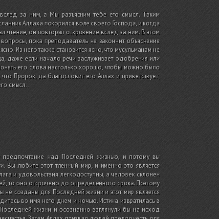
вслед за ним, а Мы разъясним тебе его смысл. Таким
осланник Аллаха покорился воле своего Господа, и когда
л чтение, он повторял откровение вслед за ним. В этом
вопросы, пока преподаватель не закончит объяснение
ясно. Из него также становится ясно, что мусульманам не
ца, даже если начало речи заслуживает одобрения или
 понять его слова настолько хорошо, чтобы можно было
 что Пророк, да благословит его Аллах и приветствует,
го смысл.
.
му предпочтение над Последней жизнью, и потому вы
. Вы любите этот тленный мир, и именно это является
ага и удовольствия легкодоступны, а человек склонен
щей, то оно отсрочено до определенного срока. Поэтому
вы не созданы для Последней жизни и этот мир является
итесь во имя него днем и ночью. Истина извратилась в
 Последней жизни и осознанно взглянули бы на исход
 несчастья. Затем Аллах призвал людей предпочесть для