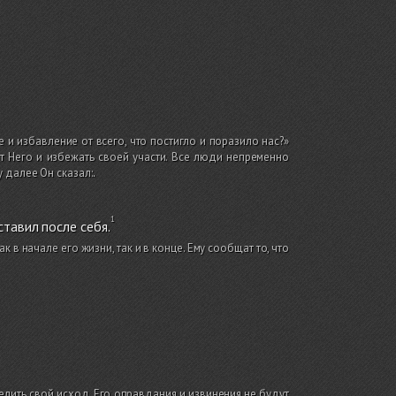
е и избавление от всего, что постигло и поразило нас?»
т Него и избежать своей участи. Все люди непременно
 далее Он сказал:
.
ставил после себя.
в начале его жизни, так и в конце. Ему сообщат то, что
елить свой исход. Его оправдания и извинения не будут