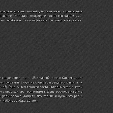
оссозданы кончики пальцев, то завершено и сотворение
причине недостатка подтверждающих его фактов, а из-
его. Арабское слово йафджура ‘распутничать’ означает
век перестанет моргать. Всевышний сказал: «Он лишь дает
ыми головами. Взоры не будут возвращаться к ним, а их
2
–43)
. Луна лишится своего света и владычества, а затем
ь вместе, и это произойдет в День воскресения. Луна
е рабы Аллаха увидели, что солнце и луна - это рабы,
ое глубокое заблуждение.
.