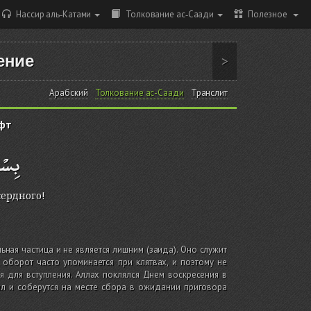
Нассир аль-Катами
Толкование ас-Саади
Полезное
ение
>
Арабский
Толкование ас-Саади
Транслит
фт
بِسْم
сердного!
льная частица и не является лишним
(заида)
. Оно служит
борот часто упоминается при клятвах, и поэтому не
ся для вступления. Аллах поклялся Днем воскресения в
ил и соберутся на месте сбора в ожидании приговора