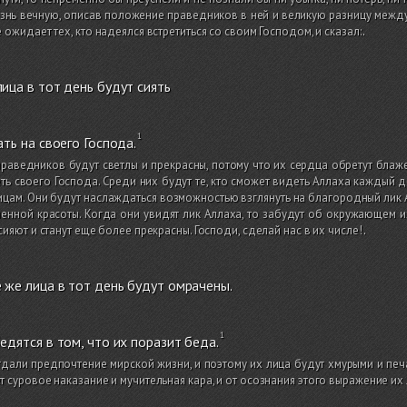
знь вечную, описав положение праведников в ней и великую разницу между
 ожидает тех, кто надеялся встретиться со своим Господом, и сказал:
.
ица в тот день будут сиять
ать на своего Господа.
раведников будут светлы и прекрасны, потому что их сердца обретут блаж
ть своего Господа. Среди них будут те, кто сможет видеть Аллаха каждый д
ицам. Они будут наслаждаться возможностью взглянуть на благородный лик 
енной красоты. Когда они увидят лик Аллаха, то забудут об окружающем и
сияют и станут еще более прекрасны. Господи, сделай нас в их числе!
.
 же лица в тот день будут омрачены.
едятся в том, что их поразит беда.
дали предпочтение мирской жизни, и поэтому их лица будут хмурыми и печа
 суровое наказание и мучительная кара, и от осознания этого выражение их л