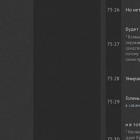
75:26
Но нет
будет 
Всевы
окружаю
75:27
средств
потому 
силах п
Умираю
75:28
Голень
75:29
в саван
и в то
Несчас
душе бу
75:30