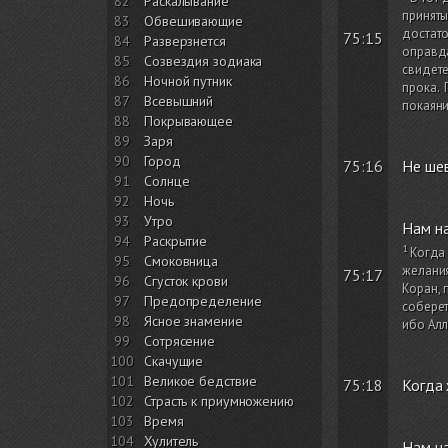
82
Раскалывание
приняты
83
Обвешивающие
достато
75:15
84
Разверзнется
оправд
85
Созвездия зодиака
свидете
86
Ночной путник
прока. 
87
Всевышний
покаяни
88
Покрывающее
89
Заря
90
Город
75:16
Не шев
91
Солнце
92
Ночь
93
Утро
Нам на
94
Раскрытие
Когда
95
Смоковница
желания
75:17
96
Сгусток крови
Коран, 
97
Предопределение
соберет
98
Ясное знамение
ибо Алл
99
Сотрясение
100
Скачущие
101
Великое бедствие
75:18
Когда 
102
Страсть к приумножению
103
Время
104
Хулитель
Нам на