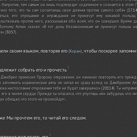
. Напротив, тем самым он лишь подтвердит содеянное и сознается в этом. 
чно того, что ты сам сосчитаешь свои деяния против самого себя»
(
17:1
аться, его отрицание и оправдания не принесут ему никакой пользы,
льствовать против него, рассказывая обо всем, что он совершил. Время д
Поэтому Аллах сказал: «В тот день беззаконникам не принесут пользы и
я»
(
30:57
)
.
.
ели своим языком, повторяя его
, чтобы поскорее запомни
(Коран)
длежит собрать его и прочесть.
 Джибрил приносил Пророку откровение, он начинал повторять его прежде,
 запомнить коранические аяты он читал их сразу вслед за Джибрилем. Алл
пока ниспослание откровения тебе не будет завершено»
(
20:114
)
. Ты непрем
 его в твоем сердце. Прежде ты опасался, что упустишь или забудешь что-ли
ах обещал, что этого не произойдет.
.
же Мы прочтем его, то читай его следом.
длежит разъяснять его.