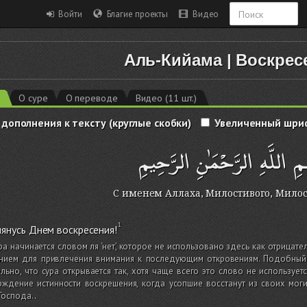
Войти
Благие проекты
Видео
Аль-Кийама
|
Воскрес
5
О суре
О переводе
Видео (11 шт.)
 дополнения к тексту (круглые скобки)
Увеличенный шри
ِ اللَّهِ الرَّحْمَٰنِ الرَّحِيمِ
С именем Аллаха, Милостивого, Мило
лянусь Днем воскресения!
ра начинается словом ля ‘нет’, которое не использовано здесь как отрицате
ением для привлечения внимания к последующим откровениям. Подобный о
льно, что сура открывается так, хотя чаще всего это слово не использует
рждение истинности воскрешения, когда усопшие восстанут из своих мог
Господа.
.