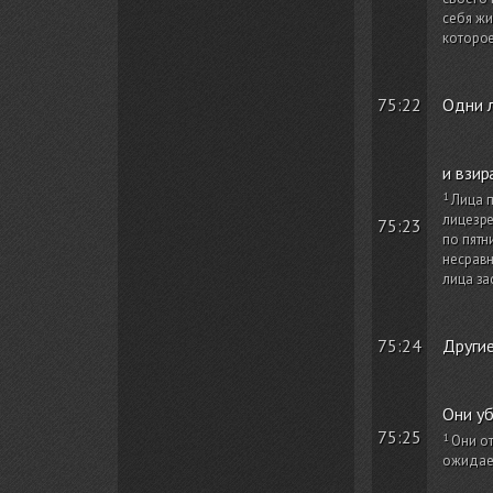
себя жи
которое
75:22
Одни л
и взир
Лица п
лицезре
75:23
по пятн
несравн
лица за
75:24
Другие
Они уб
75:25
Они от
ожидает