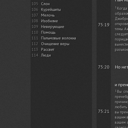
105
Слон
Когда
106
Курейшиты
образом
107
Мелочь
Джибрил
108
Изобилие
открове
75:19
109
Неверующие
темы. А
110
Помощь
следует
111
Пальмовые волокна
порицан
112
Очищение веры
вынести
113
Рассвет
разъясн
114
Люди
75:20
Но не
и прен
Вы сп
пренебр
причино
любить 
75:21
вы прен
вашим в
вашем с
своего 