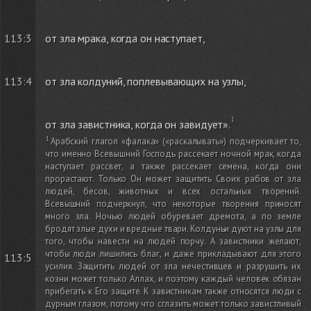
113:3
от зла мрака, когда он наступает,
113:4
от зла колдуний, поплевывающих на узлы,
от зла завистника, когда он завидует».
Арабский глагол «фалака»
(«раскалывать»)
подчеркивает то,
что именно Всевышний Господь рассекает ночной мрак, когда
наступает рассвет, а также рассекает семена, когда они
прорастают. Только Он может защитить Своих рабов от зла
людей, бесов, животных и всех остальных творений.
Всевышний подчеркнул, что некоторые творения приносят
много зла. Ночью людей обуревает дремота, а по земле
бродят злые духи и вредные твари. Колдуньи дуют на узлы для
того, чтобы навести на людей порчу. А завистники желают,
чтобы люди лишились благ, и даже прикладывают для этого
113:5
усилия. Защитить людей от зла нечестивцев и разрушить их
козни может только Аллах, и поэтому каждый человек обязан
прибегать к Его защите. К завистникам также относятся люди с
дурным глазом, потому что сглазить может только завистливый