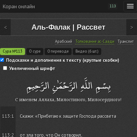
Коран онлайн
113
Аль-Фалак
|
Рассвет
<
>
Арабский
Толкование ас-Саади
Транслит
Сура №113
О суре
О переводе
Видео (6 шт.)
Подсказки и дополнения к тексту (круглые скобки)
Увеличенный шрифт
بِسْمِ اللَّهِ الرَّحْمَٰنِ الرَّحِيمِ
С именем Аллаха, Милостивого, Милосердного!
113:1
Скажи: «Прибегаю к защите Господа рассвета
113:2
от зла того, что Он сотворил,