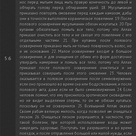
нос перед мытьем лица, мыть правую конечность до левой и
обтирать голову перед обтиранием ушей. 18. Мусульманам
приказано повторять омовение перед каждым намазом, дабы
они в точности выполняли кораническое повеление. 19. После
полового осквернения мусульманин обязан искупаться. 20. При
купании обязательно помыть все тело, потому что Аллах
приказал очистить все тело и не связал это повеление с его
отдельными частями. 21. При купании после полового
осквернения приказано мыть не только поверхность волос, но
и их основания. 22. Малое осквернение входит в большое
осквернение, и для очищения от обеих его форм достаточно
5:6
утвердить намерение и помыть все тело, потому что Аллах
приказал после полового осквернения очиститься и не
приказывал совершить после этого омовение. 23. Человек
оказывается в половом осквернении после семяизвержения,
если оно произошло во время сна или бодрствования, и после
полового акта, даже если не было семяизвержения. 24. Если
человек помнит, что ему приснилось эротическое сновидение,
но не видит выделения спермы, то он не обязан купаться,
поскольку он не осквернился. 25. Всевышний Аллах оказал
Своим рабам великую милость, когда позволил им очищаться
песком. 26. Очищаться песком разрешается, в частности, при
такой болезни, при которой использование воды может
навредить здоровью. Поступать так разрешается и во время
поездок, и после отправления большой или малой нужды, если