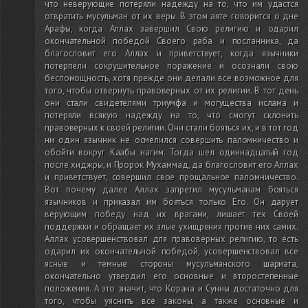
что неверующие потеряли надежду на то, что им удастся
отвратить мусульман от их веры. В этом аяте говорится о дне
Арафы, когда Аллах завершил Свою религию и одарил
окончательной победой Своего раба и посланника, да
благословит его Аллах и приветствует, когда язычники
потерпели сокрушительное поражение и осознали свою
беспомощность, хотя прежде они делали все возможное для
того, чтобы отвернуть правоверных от их религии. В тот день
они стали свидетелями триумфа и могущества ислама и
потеряли всякую надежду на то, что смогут склонить
правоверных к своей религии. Они стали бояться их, и в тот год
ни один язычник не осмелился совершить паломничество и
обойти вокруг Каабы нагим. Тогда шел одиннадцатый год
после хиджры, и Пророк Мухаммад, да благословит его Аллах
и приветствует, совершил свое прощальное паломничество.
Вот почему далее Аллах запретил мусульманам бояться
язычников и приказал им бояться только Его. Он дарует
верующим победу над их врагами, лишает тех Своей
поддержки и обращает их злые ухищрения против них самих.
Аллах усовершенствовал для правоверных религию, то есть
одарил их окончательной победой, усовершенствовал все
ясные и темные стороны мусульманского шариата,
окончательно утвердил его основные и второстепенные
положения. А это значит, что Корана и Сунны достаточно для
того, чтобы уяснить все законы, а также основные и