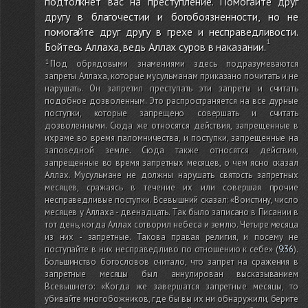
подтолкнет вас на преступление. Помогайте друг
другу в благочестии и богобоязненности, но не
помогайте друг другу в грехе и несправедливости.
Бойтесь Аллаха, ведь Аллах суров в наказании.
Под обрядовыми знамениями здесь подразумеваются
запреты Аллаха, которые мусульманам приказано почитать и не
нарушать. Он запретил преступать эти запреты и считать
подобное дозволенным. Это распространяется на все дурные
поступки, которые запрещено совершать и считать
дозволенными. Сюда же относятся действия, запрещенные в
ихраме во время паломничества, и поступки, запрещенные на
заповедной земле. Сюда также относятся действия,
запрещенные во время запретных месяцев, о чем ясно сказал
Аллах. Мусульмане не должны нарушать святость запретных
месяцев, сражаясь в течение их или совершая прочие
несправедливые поступки. Всевышний сказал: «Воистину, число
месяцев у Аллаха - двенадцать. Так было записано в Писании в
тот день, когда Аллах сотворил небеса и землю. Четыре месяца
из них - запретные. Такова правая религия, и посему не
поступайте в них несправедливо по отношению к себе»
(
9:36
)
.
Большинство богословов считало, что запрет на сражения в
запретные месяцы был аннулирован высказыванием
Всевышнего: «Когда же завершатся запретные месяцы, то
убивайте многобожников, где бы вы их ни обнаружили, берите