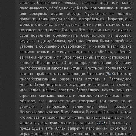
снискать благоволение Аллаха, совершив хадж или малое
паломничество, обойдя вокруг Каабы, помолившись в мечети
или совершив другие обряды. Мусульмане не должны
причинять таким людям зло или оскорблять их. Напротив, они
должны относиться к ним с уважением и почитать каждого, кто
посещает храм своего Господа. Это предписание включает в
себя повеление обеспечивать безопасность на дорогах,
ведущих к Дому Аллаха, дабы паломники были спокойны и
уверены в собственной безопасности и не испытывали страха
за свою жизнь и свое имущество, опасаясь убийств, грабежей,
взимания налогов и т.п. Этот прекрасный аят конкретизирован
словами Всевышнего: «О те, которые уверовали! Воистину,
многобожники являются нечистыми. И пусть они после этого их
года не приближаются к Заповедной мечети»
(
9:28
)
. Поэтому
многобожникам не разрешается вступать в Заповедную
мечеть. Из упомянутого в обсуждаемом аяте условия следует,
что нельзя мешать посетить Заповедную мечеть тем, кто
стремится снискать милость и благоволение Аллаха. Таким
образом, если человек хочет совершать там грехи, то из
уважения к заповедной земле ему нельзя позволить
бесчинствовать возле Дома Аллаха. Всевышний сказал: «…тем,
кто желает там уклониться от истины по несправедливости, Мы
дадим вкусить мучительные страдания»
(
22:25
)
. Поскольку в
предыдущем аяте Аллах запретил паломникам охотиться в
ихраме, далее Он позволил им охотиться после того, как они