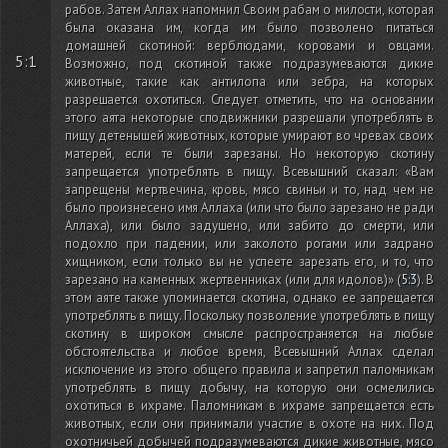
рабов. Затем Аллах напомнил Своим рабам о милости, которая
была оказана им, когда им было позволено питаться
домашней скотиной: верблюдами, коровами и овцами.
5:1
Возможно, под скотиной также подразумеваются дикие
животные, такие как антилопа или зебра, на которых
разрешается охотиться. Следует отметить, что на основании
этого аята некоторые сподвижники разрешали употреблять в
пищу детенышей животных, которые умирают во чревах своих
матерей, если те были зарезаны. Но некоторую скотину
запрещается употреблять в пищу. Всевышний сказал: «Вам
запрещены мертвечина, кровь, мясо свиньи и то, над чем не
было произнесено имя Аллаха
(или что было зарезано не ради
Аллаха)
, или было задушено, или забито до смерти, или
подохло при падении, или заколото рогами или задрано
хищником, если только вы не успеете зарезать его, и то, что
зарезано на каменных жертвенниках
(или для идолов)
»
(
5:3
)
. В
этом аяте также упоминается скотина, однако ее запрещается
употреблять в пищу. Поскольку позволение употреблять в пищу
скотину в широком смысле распространяется на любые
обстоятельства и любое время, Всевышний Аллах сделал
исключение из этого общего правила и запретил паломникам
употреблять в пищу добычу, на которую они осмелились
охотиться в ихраме. Паломникам в ихраме запрещается есть
животных, если они принимали участие в охоте на них. Под
охотничьей добычей подразумеваются дикие животные, мясо