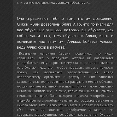
считает его поступок недостатком набожности.
.
Они спрашивают тебя о том, что им дозволено.
Скажи: «Вам дозволены блага. А то, что поймали для
вас обученные хищники, которых вы обучаете, как
собак, части того, чему обучил вас Аллах, ешьте и
поминайте над этим имя Аллаха. Бойтесь Аллаха,
ведь Аллах скор в расчете.
Всевышний напомнил Своему посланнику, что люди
спрашивали его о продуктах, которые им разрешается
употреблять в пищу, и приказал ему сказать, что им позволено
есть благую пищу. Это - любые продукты, которые приносят
пользу или доставляют удовольствие, не вредя
человеческому организму и разуму. К ним относятся
всевозможные зерновые и плоды, растущие в местах обитания
людей или незаселенной местности. К ним также относятся
животные, обитающие на суше, кроме хищников и нечистых
животных, которых Законотворец запретил употреблять в
пищу. Запрет на употребление нечистых продуктов вытекает из
смысла этого аята и ясно упоминается в словах Всевышнего:
«Он повелит им совершать одобряемое и запретит им
совершать предосудительное, объявит дозволенным благое и