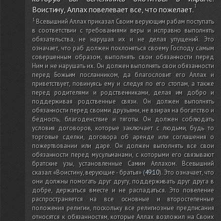
Воистину, Аллах повелевает все, что пожелает.
Всевышний Аллах приказал Своим верующим рабам поступать
в соответствии с требованиями веры и исправно выполнять
обязательства, не нарушая их и не делая упущений. Это
означает, что раб должен поклоняться своему Господу самым
совершенным образом, выполнять свои обязанности перед
Ним и не нарушать их. Он должен выполнять свои обязанности
перед Божьим посланником, да благословит его Аллах и
приветствует, повинуясь ему и следуя по его стопам, а также
перед родителями и родственниками, делая им добро и
поддерживая родственные связи. Он должен выполнять
обязанности перед своими друзьями, не взирая на богатство и
бедность, благоденствие и тяготы. Он должен соблюдать
условия договоров, которые заключает с людьми, будь то
торговые сделки, договора об аренде или соглашения о
пожертвовании или даре. Он должен выполнять все свои
обязанности перед мусульманами, с которыми его связывают
братские узы, установленные Самим Аллахом. Всевышний
сказал: «Воистину, верующие - братья»
(
49:10
)
. Это означает, что
они должны помогать друг другу, поддерживать друг друга в
добре, держаться вместе и не распадаться. Это повеление
распространяется на все основные и второстепенные
положения религии, поскольку все религиозные предписания
относятся к обязанностям, которые Аллах возложил на Своих