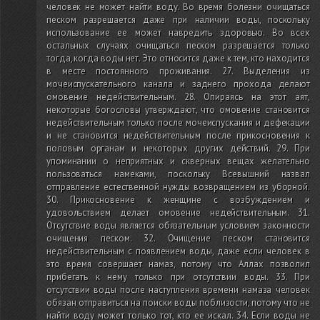
человек не может найти воду. Во время болезни очищаться
песком разрешается даже при наличии воды, поскольку
использование ее может навредить здоровью. Во всех
остальных случаях очищаться песком разрешается только
тогда, когда воды нет. Это относится даже к тем, кто находится
в месте постоянного проживания. 27. Выделения из
мочеиспускательного канала и заднего прохода делают
омовение недействительным. 28. Опираясь на этот аят,
некоторые богословы утверждают, что омовение становится
недействительным только после мочеиспускания и дефекации
и не становится недействительным после прикосновения к
половым органам и некоторых других действий. 29. При
упоминании о неприятных и скверных вещах желательно
пользоваться намеками, поскольку Всевышний назвал
отправление естественной нужды возвращением из уборной.
30. Прикосновение к женщине с возбуждением и
удовольствием делает омовение недействительным. 31.
Отсутствие воды является обязательным условием законности
очищения песком. 32. Очищение песком становится
недействительным с появлением воды, даже если человек в
это время совершает намаз, потому что Аллах позволил
прибегать к нему только при отсутствии воды. 33. При
отсутствии воды после наступления времени намаза человек
обязан отправиться на поиски воды поблизости, потому что не
найти воду может только тот, кто ее искал. 34. Если воды не