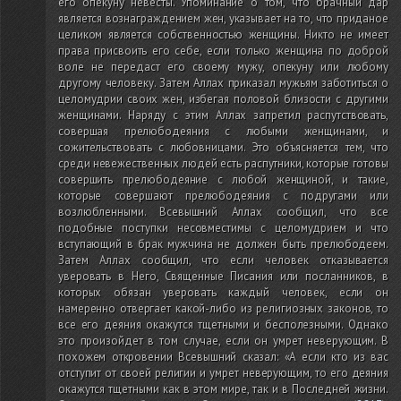
его опекуну невесты. Упоминание о том, что брачный дар
является вознаграждением жен, указывает на то, что приданое
целиком является собственностью женщины. Никто не имеет
права присвоить его себе, если только женщина по доброй
воле не передаст его своему мужу, опекуну или любому
другому человеку. Затем Аллах приказал мужьям заботиться о
целомудрии своих жен, избегая половой близости с другими
женщинами. Наряду с этим Аллах запретил распутствовать,
совершая прелюбодеяния с любыми женщинами, и
сожительствовать с любовницами. Это объясняется тем, что
среди невежественных людей есть распутники, которые готовы
совершить прелюбодеяние с любой женщиной, и такие,
которые совершают прелюбодеяния с подругами или
возлюбленными. Всевышний Аллах сообщил, что все
подобные поступки несовместимы с целомудрием и что
вступающий в брак мужчина не должен быть прелюбодеем.
Затем Аллах сообщил, что если человек отказывается
уверовать в Него, Священные Писания или посланников, в
которых обязан уверовать каждый человек, если он
намеренно отвергает какой-либо из религиозных законов, то
все его деяния окажутся тщетными и бесполезными. Однако
это произойдет в том случае, если он умрет неверующим. В
похожем откровении Всевышний сказал: «А если кто из вас
отступит от своей религии и умрет неверующим, то его деяния
окажутся тщетными как в этом мире, так и в Последней жизни.