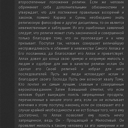
второстепенные положения религии. Если же человек
обременяет себя дополнительными обязанностями и
утверждает, что для постижения правильных воззрений и
законов, помимо Корана и Сунны, необходимо знать
религиозную философию и другие дисциплины, то он является
невежественным и заблудшим. Из его ошибочных заявлений
следует, что религия может стать законченной и совершенной
только благодаря тому, что он проповедует и к чему
призывает. Поступая так, человек совершает величайшую
несправедливость и обвиняет в невежестве Самого Аллаха и
Его посланника, да благословит его Аллах и приветствует.
Аллах довел до конца свою зримую и незримую милость к
людям и одобрил для них в качестве религии ислам. Он
сделал его Своей религией и избрал для него
последователей. Пусть же люди исповедуют ислам и
благодарят своего Господа. Пусть они возносят хвалу Тому,
Кто почтил их самым лучшим, славным и совершенным
вероисповеданием. Затем Всевышний отметил, что если
человек будет вынужден поесть запрещенные продукты,
перечисленные в начале этого аята, если он не испытывает
влечения к этому поступку, наконец, если он совершает его в
случае крайней необходимости и не ест больше того, чего ему
достаточно, то Аллах позволяет ему поесть нечто
запрещенное, ведь Он - Прощающий и Милостивый. Он
проявляет милость к такому человеку за его намерение и не