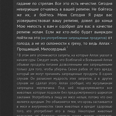
гадание по стрелам. Все это есть нечестие. Сегодня
неверующие отчаялись в вашей религии. Не бойтесь
же их, а бойтесь Меня. Сегодня Я ради вас
усовершенствовал вашу религию, довел до конца
Мою милость к вам и одобрил для вас в качестве
религии ислам. Если же кто-либо будет вынужден
пойти на это
от
(на употребление запрещенных продуктов)
голода, а не из склонности к греху, то ведь Аллах -
Прощающий, Милосердный.
В этом аяте упоминаются запреты, на которые Аллах указал в
начале суры. Следует знать, что Всеблагой и Всевышний Аллах
объявил продукты питания дозволенными или запрещенными
только для того, чтобы уберечь Своих рабов от того вреда,
который им могут причинить запрещенные продукты. В одних
случаях Он разъяснил мудрость этих запретов, а в других
случаях не сделал этого. Аллах сообщил, что мусульманам
запрещена мертвечина. Под ней подразумеваются все
животные, которые подохли без предусмотренного шариатом
заклания. Употреблять в пищу их мясо нельзя, потому что оно
является вредным. Это объясняется тем, что кровь застаивается
в мясе и внутренностях таких животных и вредит здоровью
того, кто употребляет его в пищу. Некоторые животные
подыхают от болезни, которая также может навредить