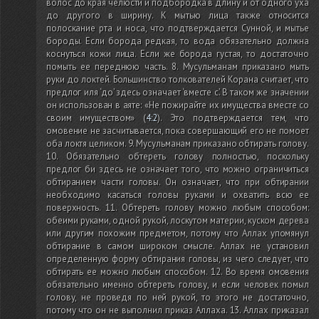
волос до края челюсти и подбородка в длину и от одного уха
до другого в ширину. К мытью лица также относится
полоскание рта и носа, что подтверждается Сунной, и мытье
бороды. Если борода редкая, то вода обязательно должна
коснуться кожи лица. Если же борода густая, то достаточно
помыть ее переднюю часть. 8. Мусульманам приказано мыть
руки до локтей. Большинство толкователей Корана считает, что
предлог иля ‘до’ здесь означает ‘вместе с’. В таком же значении
он использован в аяте: «Не пожирайте их имущества вместе со
своим имуществом»
(
4:2
)
. Это подтверждается тем, что
омовение не засчитывается, пока совершающий его не помоет
оба локтя целиком. 9. Мусульманам приказано обтирать голову.
10. Обязательно обтереть голову полностью, поскольку
предлог би здесь не означает того, что можно ограничиться
обтиранием части головы. Он означает, что при обтирании
необходимо касаться головы руками и охватить всю ее
поверхность. 11. Обтереть голову можно любым способом:
обеими руками, одной рукой, лоскутом материи, куском дерева
или другим похожим предметом, потому что Аллах упомянул
обтирание в самом широком смысле. Аллах не установил
определенную форму обтирания головы, из чего следует, что
обтирать ее можно любым способом. 12. Во время омовения
обязательно именно обтереть голову, и если человек помыл
голову, не проведя по ней рукой, то этого не достаточно,
потому что он не выполнил приказ Аллаха. 13. Аллах приказал