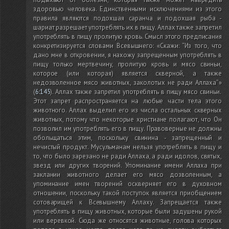
здоровью человека. Единственными исключениями из этого
правила являются подохшая саранча и подохшая рыба -
шариат разрешает употреблять их в пищу. Аллах также запретил
употреблять в пищу пролитую кровь. Смысл этого предписания
конкретизируется словами Всевышнего: «Скажи: “Из того, что
дано мне в откровении, я нахожу запрещенным употреблять в
пищу только мертвечину, пролитую кровь и мясо свиньи,
которое
(или которая)
является скверной, а также
недозволенное мясо животных, заколотых не ради Аллаха”»
(
6:145
)
. Аллах также запретил употреблять в пищу мясо свиньи.
Этот запрет распространяется на любые части тела этого
животного. Аллах выделил его из числа остальных скверных
животных, потому что некоторые христиане полагают, что Он
позволил им употреблять его в пищу. Правоверные не должны
обольщаться этим, поскольку свинина - запрещенный и
нечистый продукт. Мусульманам нельзя употреблять в пищу и
то, что было зарезано не ради Аллаха, а ради идолов, святых,
звезд или других творений. Упоминание имени Аллаха при
заклании животного делает его мясо дозволенным, а
упоминание имен творений оскверняет его в духовном
отношении, поскольку такой поступок является приобщением
сотоварищей к Всевышнему Аллаху. Запрещается также
употреблять в пищу животных, которые были задушены рукой
или веревкой. Сюда же относятся животные, голова которых