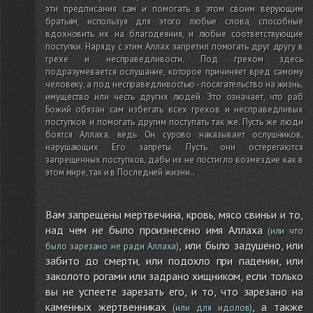
эти предписания сам и помогать в этом своим верующим
братьям, используя для этого любые слова, способные
вдохновить их на благодеяния, и любые соответствующие
поступки. Наряду с этим Аллах запретил помогать друг другу в
грехе и несправедливости. Под грехом здесь
подразумевается ослушание, которое причиняет вред самому
человеку, а под несправедливостью - посягательство на жизнь,
имущество или честь других людей. Это означает, что раб
Божий обязан сам избегать всех грехов и несправедливых
поступков и помогать другим поступать так же. Пусть же люди
боятся Аллаха, ведь Он сурово наказывает ослушников,
нарушающих Его запреты. Пусть они остерегаются
запрещенных поступков, дабы их не постигло возмездие как в
этом мире, так и в Последней жизни.
.
Вам запрещены мертвечина, кровь, мясо свиньи и то,
над чем не было произнесено имя Аллаха
(или что
, или было задушено, или
было зарезано не ради Аллаха)
забито до смерти, или подохло при падении, или
заколото рогами или задрано хищником, если только
вы не успеете зарезать его, и то, что зарезано на
каменных жертвенниках
, а также
(или для идолов)