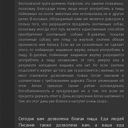
бесполезной трате времени. Напротив, это занятие похвально,
поскольку благодаря этому люди могут употреблять в пищу
пойманных на охоте животных или использовать их в других
целях. В-восьмых, обсуждаемый нами аят является доводом в
пользу того, что разрешается продавать охотничьих собак,
поскольку иногда этот путь является единственным способом
приобретения охотничьей собаки. В-девятых, посылая
охотничью собаку или птицу за жертвой, охотник обязан
произнести имя Аллаха. Если же он сознательно не сделает
этого, то пойманную хищником жертву нельзя употреблять в
пищу. В-десятых, пойманную хищником жертву разрешается
употреблять в пищу независимо от того, умерла она в
результате нападения хищника или нет. Но если охотник
подоспеет к жертве до того, как та расстанется с жизнью, то ее
мясо становится дозволенным только после заклания в
соответствии с требованиями шариата. После упоминания об
этом Аллах приказал Своим рабам исповедовать
богобоязненность и предупредил их о том, что всем им
придется держать ответ в День воскресения. Аллах напомнил о
том, что этот день уже близок и наступит очень скоро.
.
Сегодня вам дозволена благая пища. Еда людей
Писания также дозволена вам, а ваша еда