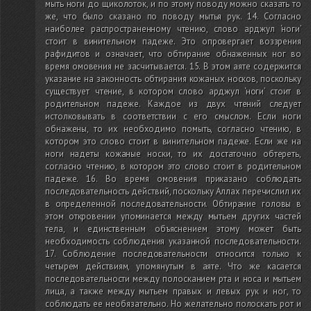
мыть ноги до щиколоток, и по этому поводу можно сказать то
же, что было сказано по поводу мытья рук. 14. Согласно
наиболее распространенному чтению, слово арджул ‘ноги’
стоит в винительном падеже. Это опровергает воззрения
рафидитов и означает, что обтирание обнаженных ног во
время омовения не засчитывается. 15. В этом аяте содержится
указание на законность обтирания кожаных носков, поскольку
существует чтение, в котором слово арджул ‘ноги’ стоит в
родительном падеже. Каждое из двух чтений следует
истолковывать в соответствии с его смыслом. Если ноги
обнажены, то их необходимо помыть, согласно чтению, в
котором это слово стоит в винительном падеже. Если же на
ноги надеты кожаные носки, то их достаточно обтереть,
согласно чтению, в котором это слово стоит в родительном
падеже. 16. Во время омовения приказано соблюдать
последовательность действий, поскольку Аллах перечислил их
в определенной последовательности. Обтирание головы в
этом откровении упоминается между мытьем других частей
тела, и единственным объяснением этому может быть
необходимость соблюдения указанной последовательности.
17. Соблюдение последовательности относится только к
четырем действиям, упомянутым в аяте. Что же касается
последовательности между полосканием рта и носа и мытьем
лица, а также между мытьем правых и левых рук и ног, то
соблюдать ее необязательно. Но желательно полоскать рот и