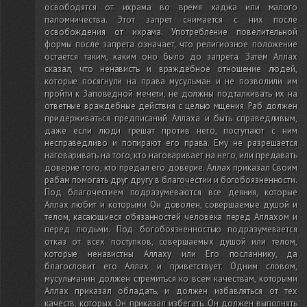
освободятся от ихрама во время хаджа или малого
паломничества. Этот запрет снимается с них после
освобождения от ихрама. Употребление повелительной
формы после запрета означает, что религиозное положение
остается таким, каким оно было до запрета. Затем Аллах
сказал, что ненависть и враждебное отношение людей,
которые посягнули на права мусульман и не позволили им
пройти к Заповедной мечети, не должны подталкивать их на
ответные враждебные действия с целью мщения. Раб должен
придерживаться предписаний Аллаха и быть справедливым,
даже если люди грешат против него, поступают с ним
несправедливо и попирают его права. Ему не разрешается
наговаривать на того, кто наговаривает на него, или предавать
доверие того, кто предал его доверие. Аллах приказал Своим
рабам помогать друг другу в благочестии и богобоязненности.
Под благочестием подразумеваются все деяния, которые
Аллах любит и которыми Он доволен, совершаемые душой и
телом, касающиеся обязанностей человека перед Аллахом и
перед людьми. Под богобоязненностью подразумевается
отказ от всех поступков, совершаемых душой или телом,
которые ненавистны Аллаху или Его посланнику, да
благословит его Аллах и приветствует. Одним словом,
мусульманин должен стремиться ко всем качествам, которыми
Аллах приказал обладать, и должен избавляться от тех
качеств, которых Он приказал избегать. Он должен выполнять