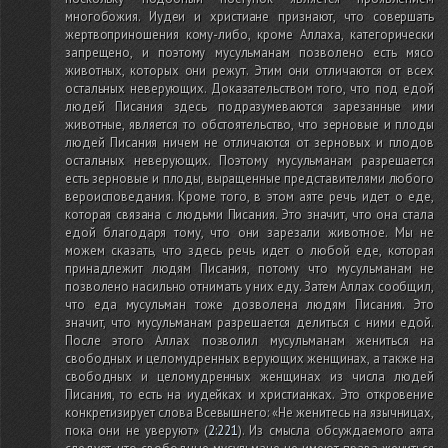
многобожия. Иудеи и христиане признают, что совершать
жертвоприношения кому-либо, кроме Аллаха, категорически
запрещено, и поэтому мусульманам позволено есть мясо
животных, которых они режут. Этим они отличаются от всех
остальных неверующих. Доказательством того, что под едой
людей Писания здесь подразумеваются зарезанные ими
животные, является то обстоятельство, что зерновые и плоды
людей Писания ничем не отличаются от зерновых и плодов
остальных неверующих. Поэтому мусульманам разрешается
есть зерновые и плоды, выращенные представителями любого
вероисповедания. Кроме того, в этом аяте речь идет о еде,
которая связана с людьми Писания. Это значит, что она стала
едой благодаря тому, что они зарезали животное. Мы не
можем сказать, что здесь речь идет о любой еде, которая
принадлежит людям Писания, потому что мусульманам не
позволено насильно отнимать у них еду. Затем Аллах сообщил,
что еда мусульман тоже дозволена людям Писания. Это
значит, что мусульманам разрешается делиться с ними едой.
После этого Аллах позволил мусульманам жениться на
свободных и целомудренных верующих женщинах, а также на
свободных и целомудренных женщинах из числа людей
Писания, то есть на иудейках и христианках. Это откровение
конкретизирует слова Всевышнего: «Не женитесь на язычницах,
пока они не уверуют»
(
2:221
)
. Из смысла обсуждаемого аята