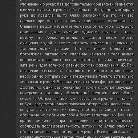
упоминании о руках без дополнительных разъяснений имеются
в виду только кисти рук. Если бы была необходимость обтирать
руки до предплечий, то Аллах разъяснил бы это, как это
сделано при описании порядка совершения омовения. 42.
Очищение песком избавляет человека от малого и большого
осквернения и даже замещает удаление нечистот с тела,
потому что Аллах позволил очищаться песком вместо
очищения водой в самом широком смысле и не упомянул
дополнительных условий. Тем не менее, большинство
богословов считало, что удаление нечистот с тела нельзя
возместить очищением песком, потому что в кораническом
аяте речь идет только о разных формах осквернения. 43. При
очищении песком от большого и малого осквернения
необходимо обтирать одни и те же участки тела, то есть только
лицо и кисти рук. 44. Для очищения от обеих форм осквернения
достаточно один раз очиститься песком с соответствующим
намерением, поскольку обсуждаемый нами аят имеет общий
смысл. 45. Обтирать лицо и руки разрешается руками или каким-
нибудь предметом. Аллах приказал обтирать эти части тела и
не упомянул то, чем их следует обтирать. Следовательно,
обтирание их любым способом будет засчитано. 46. Как и во
время омовения, при очищении песком обязательно
соблюдать последовательность, потому что Аллах упомянул
обтирание лица перед обтиранием рук. 47. Всевышний Аллах не
сделал ниспосланные законы тяжелыми и обременительными