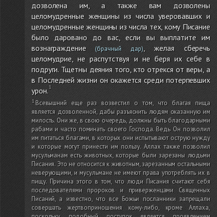
дозволена им, а также вам дозволены
целомудренные женщины из числа уверовавших и
целомудренные женщины из числа тех, кому Писание
было даровано до вас, если вы выплатите им
вознаграждение
, желая сберечь
(брачный дар)
целомудрие, не распутствуя и не беря их себе в
подруги. Тщетны деяния того, кто отрекся от веры, а
в Последней жизни он окажется среди потерпевших
урон.
Всевышний еще раз возвестил о том, что благая пища
является дозволенной, дабы разъяснить людям оказанную им
милость. Они же, в свою очередь, должны быть благодарными
рабами и часто поминать своего Господа. Ведь Он позволил
им питаться благами, в которых они испытывают острую нужду
и которые могут принести им пользу. Аллах также позволил
мусульманам есть животных, которые были зарезаны людьми
Писания. Это не относится к животным, зарезанным остальными
неверующими, и мусульмане не имеют права употреблять их в
пищу. Причина этого в том, что люди Писания считают себя
последователями пророков и приверженцами Священных
Писаний, а известно, что все Божьи посланники запрещали
совершать жертвоприношения кому-либо, кроме Аллаха,
поскольку подобный поступок является проявлением