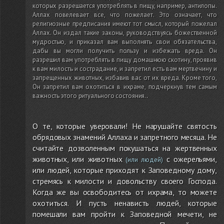
которых разрешается употреблять в пищу, например, антилопы.
Аллах повелевает все, что пожелает. Это означает, что
религиозные предписания имеют тот смысл, который пожелал
Аллах. Он издал такие законы, руководствуясь божественной
мудростью, и приказал вам выполнять свои обязательства,
дабы вы могли получить пользу и избежать вреда. Он
разрешил вам употреблять в пищу домашнюю скотину, проявив
к вам милость и сострадание, и запретил есть вам мертвечину и
запрещенных животных, избавив вас от их вреда. Кроме того,
Он запретил вам охотиться в ихраме, подчеркнув тем самым
важность этого ритуального состояния.
.
О те, которые уверовали! Не нарушайте святость
обрядовых знамений Аллаха и запретного месяца. Не
считайте дозволенным покушаться на жертвенных
животных, или животных
с ожерельями,
(или людей)
или людей, которые приходят к Заповедному дому,
стремясь к милости и довольству своего Господа.
Когда же вы освободитесь от ихрама, то можете
охотиться. И пусть ненависть людей, которые
помешали вам пройти к Заповедной мечети, не