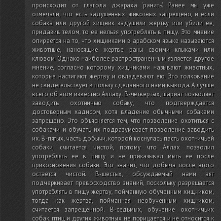
происходит от глагола джараха ‘ранить’. Ранее мы уже
отмечали, что есть задушенных животных запрещено, и если
собака или другой хищник задушили жертву или убили ее,
придавив телом, то ее нельзя употреблять в пищу. Это мнение
опирается на то, что хищниками в арабском языке называются
животные, наносящие жертве раны своими клыками или
клювом. Однако наиболее распространенным является другое
мнение, согласно которому хищниками называют животных,
которые настигают жертву и овладевают ею. Это толкование
не свидетельствует в пользу сделанного нами вывода. А лучше
всего об этом известно Аллаху. В-четвертых, шариат позволяет
заводить охотничью собаку, что подтверждается
достоверным хадисом, хотя владение обычными собаками
запрещено. Это объясняется тем, что позволение охотиться с
собаками и обучать их подразумевает позволение заводить
их. В-пятых, часть добычи, которой коснулась пасть охотничьей
собаки, считается чистой, потому что Аллах позволил
употреблять ее в пищу и не приказывал мыть ее после
прикосновения собаки. Это значит, что добыча после этого
остается чистой. В-шестых, обсуждаемый нами аят
подчеркивает превосходство знаний, поскольку разрешается
употреблять в пищу жертву, пойманную обученным хищником,
тогда как жертва, пойманная необученным хищником,
считается запрещенной. В-седьмых, обучение охотничьих
собак, птиц и других животных не порицается и не относится к