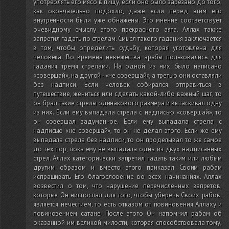
употреблять его мясо в пищу, если оно было зарезано до того,
как окончательно подохло, даже если перед этим его
внутренности были уже обнажены. Это мнение соответствует
очевидному смыслу этого прекрасного аята. Аллах также
запретил гадать по стрелам. Смысл такого гадания заключается
в том, чтобы определить судьбу, которая уготовлена для
человека. Во времена невежества арабы пользовались для
гадания тремя стрелами. На одной из них было написано
«совершай», на другой - «не совершай», а третью они оставляли
без надписи. Если человек собирался отправиться в
путешествие, жениться или сделать какой-либо важный шаг, то
он брал такие стрелы одинакового размера и вытаскивал одну
из них. Если ему выпадала стрела с надписью «совершай», то
он совершал задуманное. Если ему выпадала стрела с
надписью «не совершай», то он не делал этого. Если же ему
выпадала стрела без надписи, то он проделывал то же самое
до тех пор, пока ему не выпадала одна из двух надписанных
стрел. Аллах категорически запретил гадать таким или любым
другим образом и вместо этого приказал Своим рабам
испрашивать Его благословение во всех начинаниях. Аллах
возвестил о том, что нарушение перечисленных запретов,
которые Он ниспослал для того, чтобы уберечь Своих рабов,
является нечестием, то есть отказом от повиновения Аллаху и
повиновением сатане. После этого Он напомнил рабам об
оказанной им великой милости, которая способствовала тому,