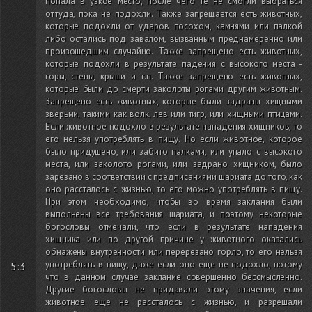
попала в узкое место, после чего те не смогли выбраться
оттуда, пока не подохли. Также запрещается есть животных,
которые подохли от ударов посохом, камнями или палкой
либо остались под завалом, вызванным преднамеренно или
произошедшим случайно. Также запрещено есть животных,
которые подохли в результате падения с высокого места -
горы, стены, крыши и т.п. Также запрещено есть животных,
которые были до смерти заколоты рогами другим животным.
Запрещено есть животных, которые были задраны хищными
зверьми, такими как волк, лев или тигр, или хищными птицами.
Если животное подохло в результате нападения хищников, то
его нельзя употреблять в пищу. Но если животное, которое
было придушено, или забито палками, или упало с высокого
места, или заколото рогами, или задрано хищником, было
зарезано в соответствии с предписаниями шариата до того, как
оно рассталось с жизнью, то его можно употреблять в пищу.
При этом необходимо, чтобы во время заклания были
выполнены все требования шариата, и поэтому некоторые
богословы отмечали, что если в результате нападения
хищника или по другой причине у животного оказались
обнажены внутренности или перерезано горло, то его нельзя
употреблять в пищу, даже если оно еще не подохло, потому
5:3
что в данном случае заклание совершенно бессмысленно.
Другие богословы не придавали этому значения, если
животное еще не рассталось с жизнью, и разрешали