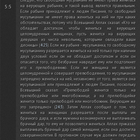
следует, что свободные мусульмане не имеют права жениться
на верующих рабынях, и такой вывод является правильным.
5:5
Если рабыня принадлежит к людям Писания, то свободный
мусульманин не имеет права жениться на ней ни при каких
обстоятельствах, потому что Всевышний Аллах сказал: «Кто не
обладает достатком, чтобы жениться на верующих
целомудренных женщинах, пусть женится на верующих
девушках из числа невольниц, которыми овладели ваши
десницы»
(
4:25
)
. Если же рабыня - мусульманка, то свободному
мусульманину разрешается жениться на ней только при наличии
двух условий: если он не обладает достатком и если он
опасается того, что безбрачие навредит ему или подтолкнет
его к прелюбодеянию. Если же женщина не является
целомудренной и совершает прелюбодеяния, то мусульманам
запрещено жениться на ней, независимо от того, является она
мусульманкой или принадлежит к людям Писания, поскольку
Всевышний сказал: «Прелюбодей женится только на
прелюбодейке или многобожнице, а на прелюбодейке
женится только прелюбодей или многобожник. Верующим же
это запрещено»
(
24:3
)
. Затем Аллах сообщил о том, что
жениться на женщинах разрешается после выплаты им
брачного дара, и если мужчина вознамерился не выплачивать
брачный дар, то ему не позволяется жениться. Аллах приказал
выплачивать брачный дар самой женщине, если она достигла
совершеннолетия. В противном случае муж должен передать