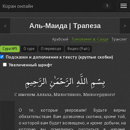
Коран онлайн
5
Аль-Маида
|
Трапеза
<
>
Арабский
Толкование ас-Саади
Транслит
Сура №5
О суре
О переводе
Видео (9 шт.)
Подсказки и дополнения к тексту (круглые скобки)
Увеличенный шрифт
بِسْمِ اللَّهِ الرَّحْمَٰنِ الرَّحِيمِ
С именем Аллаха, Милостивого, Милосердного!
О те, которые уверовали! Будьте верны
обязательствам. Вам дозволена скотина, кроме той,
о которой вам будет возвещено, и кроме добычи, на
которую вы осмелились охотиться в ихраме.