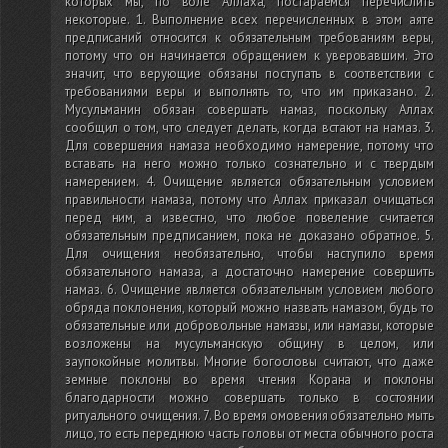
которых мы, по воле Аллаха, постараемся перечислить
некоторые. 1. Выполнение всех перечисленных в этом аяте
предписаний относится к обязательным требованиям веры,
потому что он начинается обращением к уверовавшим. Это
значит, что верующие обязаны поступать в соответствии с
требованиями веры и выполнять то, что им приказано. 2.
Мусульманин обязан совершать намаз, поскольку Аллах
сообщил о том, что следует делать, когда встают на намаз. 3.
Для совершения намаза необходимо намерение, потому что
вставать на него можно только сознательно и с твердым
намерением. 4. Очищение является обязательным условием
правильности намаза, потому что Аллах приказал очищаться
перед ним, а известно, что любое повеление считается
обязательным предписанием, пока не доказано обратное. 5.
Для очищения необязательно, чтобы наступило время
обязательного намаза, а достаточно намерение совершить
намаз. 6. Очищение является обязательным условием любого
обряда поклонения, который можно назвать намазом, будь то
обязательные или добровольные намазы, или намазы, которые
возложены на мусульманскую общину в целом, или
заупокойные молитвы. Многие богословы считают, что даже
земные поклоны во время чтения Корана и поклоны
благодарности можно совершать только в состоянии
ритуального очищения. 7. Во время омовения обязательно мыть
лицо, то есть переднюю часть головы от места обычного роста