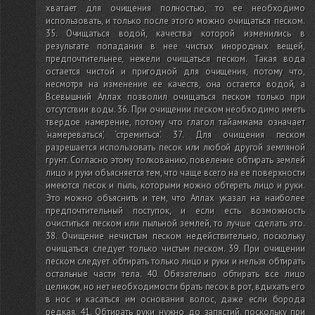
хватает для очищения полностью, то ее необходимо
использовать, и только после этого можно очищаться песком.
35. Очищаться водой, качества которой изменились в
результате попадания в нее чистых инородных вещей,
предпочтительнее, нежели очищаться песком. Такая вода
остается чистой и пригодной для очищения, потому что,
несмотря на изменение ее качеств, она остается водой, а
Всевышний Аллах позволил очищаться песком только при
отсутствии воды. 36. При очищении песком необходимо иметь
твердое намерение, потому что глагол тайаммама означает
‘намереваться’, ‘стремиться’. 37. Для очищения песком
разрешается использовать песок или любой другой земляной
грунт. Согласно этому толкованию, повеление обтирать землей
лицо и руки объясняется тем, что чаще всего на ее поверхности
имеются песок и пыль, которыми можно обтереть лицо и руки.
Это можно объяснить и тем, что Аллах указал на наиболее
предпочтительный поступок, и если есть возможность
очиститься песком или пыльной землей, то лучше сделать это.
38. Очищение нечистым песком недействительно, поскольку
очищаться следует только чистым песком. 39. При очищении
песком следует обтирать только лицо и руки и нельзя обтирать
остальные части тела. 40. Обязательно обтирать все лицо
целиком, но нет необходимости брать песок в рот, вдыхать его
в нос и касаться им основания волос, даже если борода
редкая. 41. Обтирать руки нужно до запястий, поскольку при