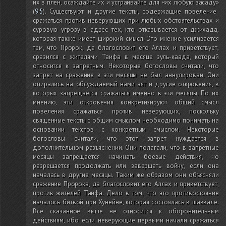
их в плен, осаждайте их и устраивайте для них любую засаду»
(
9:5
)
. Существуют и другие тексты, содержащие повеление
сражаться против неверующих при любых обстоятельствах и
суровую угрозу в адрес тех, кто отказывается от джихада,
которая также имеет широкий смысл. Это мнение усиливается
тем, что Пророк, да благословит его Аллах и приветствует,
сразился с жителями Таифа в месяце зуль-каада, который
относится к запретным. Некоторые богословы считали, что
запрет на сражение в эти месяцы не был аннулирован. Они
опирались на обсуждаемый нами аят и другие откровения, в
которых запрещается сражаться именно в эти месяцы. По их
мнению, эти откровения конкретизируют общий смысл
повеления сражаться против неверующих, поскольку
священные тексты с общим смыслом необходимо понимать на
основании текстов с конкретным смыслом. Некоторые
богословы считали, что этот запрет нуждается в
дополнительном разъяснении. Они полагали, что в запретные
месяцы запрещается начинать боевые действия, но
разрешается продолжать или завершать войну, если она
началась в другие месяцы. Таким же образом они объясняли
сражение Пророка, да благословит его Аллах и приветствует,
против жителей Таифа. Дело в том, что это противостояние
началось битвой при Хунейне, которая состоялась в шаввале.
Все сказанное выше не относится к оборонительным
действиям, ибо если неверующие первыми начали сражаться