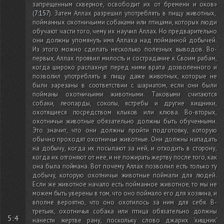
запрещенным скверное, освободит их от бремени и оков»
(
7:157
)
. Затем Аллах разрешил употреблять в пищу животных,
пойманных охотничьими собаками или птицами, которых люди
обучают части того, чему их научил Аллах. Но предварительно
они должны упомянуть имя Аллаха над пойманной добычей.
Из этого можно сделать несколько полезных выводов. Во-
первых, Аллах проявил милость и сострадание к Своим рабам,
когда широко распахнул перед ними врата дозволенного и
позволил употреблять в пищу даже животных, которые не
были зарезаны в соответствии с шариатом, если они были
пойманы охотничьими животными. Таковыми считаются
собаки, леопарды, соколы, ястребы и другие хищники,
охотящиеся посредством клыков или клюва. Во-вторых,
охотничьи животные обязательно должны быть обученными.
Это значит, что они должны пройти подготовку, которую
обычно проходят охотничьи животные. Они должны нападать
на добычу, когда их посылают за ней, и отходить в сторону,
когда их отгоняют от нее, и не пожирать жертву после того, как
она была поймана. Вот почему Аллах позволил есть только ту
добычу, которую охотничьи животные поймали для людей.
Если же животное начало есть пойманное животное, то мы не
можем быть уверены в том, что оно поймало его для хозяина, и
вполне вероятно, что оно охотилось за ним для себя. В-
третьих, охотничья собака или птица обязательно должны
5:4
нанести жертве рану, поскольку слово джарих ‘хищник’