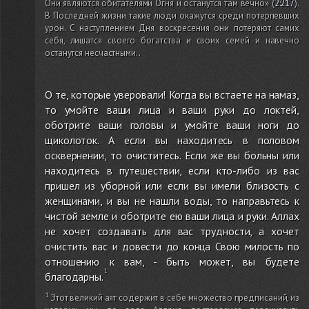
Они являются обитателями Огня и останутся там вечно»
(
2:217
)
.
В Последней жизни такие люди окажутся среди потерпевших
урон. С наступлением Дня воскресения они потеряют самих
себя, лишатся своего богатства и своих семей и навечно
останутся несчастными.
.
О те, которые уверовали! Когда вы встаете на намаз,
то умойте ваши лица и ваши руки до локтей,
оботрите ваши головы и умойте ваши ноги до
щиколоток. А если вы находитесь в половом
осквернении, то очиститесь. Если же вы больны или
находитесь в путешествии, если кто-либо из вас
пришел из уборной или если вы имели близость с
женщинами, и вы не нашли воды, то направьтесь к
чистой земле и оботрите ею ваши лица и руки. Аллах
не хочет создавать для вас трудности, а хочет
очистить вас и довести до конца Свою милость по
отношению к вам, - быть может, вы будете
благодарны.
Этот великий аят содержит в себе множество предписаний, из