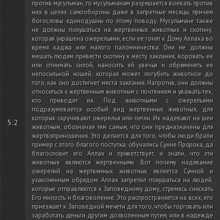
против мусульман, то мусульманам разрешается воевать против
них в целях самообороны даже в запретные месяцы, причем
богословы единодушны по этому поводу. Мусульмане также
не должны покушаться на жертвенных животных и скотину,
которая украшена ожерельями, если ее гонят к Дому Аллаха во
время хаджа или малого паломничества. Они не должны
мешать людям привести скотину к месту заклания, воровать ее
или отнимать силой, наносить ей увечья и обременять ее
непосильной ношей, которая может погубить животное до
того, как оно достигнет места заклания. Напротив, они должны
относиться к жертвенным животным с почтением и уважать тех,
кто приводит их. Под животными с ожерельями
подразумевается особый вид жертвенных животных, для
которых скручивают ожерелья или петли. Их надевают на шеи
5:2
животным, обозначая тем самым, что они предназначены для
жертвоприношения. Это делается для того, чтобы люди брали
пример с этого благого поступка, обучались Сунне Пророка, да
благословит его Аллах и приветствует, и знали, что эти
животные являются жертвенными. Вот почему надевание
ожерелий на жертвенных животных является Сунной и
узаконенным обрядом. Аллах запретил покушаться на людей,
которые отправляются к Заповедному дому, стремясь снискать
Его милость и благоволение. Это распространяется на всех, кто
приезжает к Заповедной мечети для того, чтобы торговать или
заработать деньги другим дозволенным путем, или в надежде