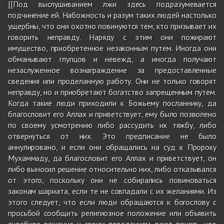
[[Под выслушиванием лжи здесь подразумевается
подчинение ей. Набожность и разум таких людей настолько
ущербны, что они охотно повинуются тем, кто призывает их
говорить неправду. Наряду с этим они пожирают
имущество, приобретенное незаконным путем. Иногда они
обманывают глупцов и невежд, а иногда получают
незаслуженное вознаграждение за предоставленные
сведения или проделанную работу. Они не только говорят
неправду, но и приобретают богатство запрещенным путем.
Когда такие люди приходили к Божьему посланнику, да
благословит его Аллах и приветствует, ему было позволено
по своему усмотрению либо рассудить их тяжбу, либо
отвернуться от них. Это предписание не было
аннулировано, и если они обращались на суд к Пророку
Мухаммаду, да благословит его Аллах и приветствует, он
либо выносил решение относительно них, либо отказывался
от этого, поскольку они не собирались повиноваться
законам шариата, если те не совпадали с их желаниями. Из
этого следует, что если люди обращаются к богослову с
просьбой сообщить религиозное положение или объявить
судебное решение и своим поведением дают понять, что