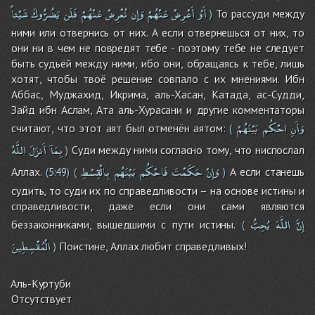
أَوْ
أَعْرِضْ
عَنْهُمْ
وَإِن
تُعْرِضْ
عَنْهُمْ
فَلَن
يَضُرُّوكَ
شَيْئاً
То рассуди между
)
ними или отвернись от них. А если отвернешься от них, то
они ни в чем не повредят тебе - поэтому тебе не следует
быть судьёй между ними, ибо они, обращаясь к тебе, лишь
хотят, чтобы твоё решение совпало с их мнениями. Ибн
Аббас, Муджахид, Икрима, аль-Хасан, Катада, ас-Судди,
Зайд ибн Аслам, Ата аль-Хурасани и другие комментаторы
وَأَنِ
احْكُم
بَيْنَهُمْ
считают, что этот аят был отменён аятом:
(
بِمَآ
أَنزَلَ
اللَّهُ
Суди между ними согласно тому, что ниспослал
)
وَإِنْ
حَكَمْتَ
فَاحْكُم
بَيْنَهُم
بِالْقِسْطِ
Аллах.
А если станешь
(
5:49
)
(
)
судить, то суди их по справедливости – на основе истины и
справедливости, даже если они сами являются
إِنَّ
اللَّهَ
يُحِبُّ
беззаконниками, вышедшими с пути истины.
(
الْمُقْسِطِينَ
Поистине, Аллах любит справедливых!
)
Аль-Куртуби
Отсутствует