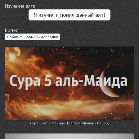
Изучение аята
Я изучил и понял данный аят!
Видео
Добавить новый видеоролик
Сура 5 «аль-Маида». Трапеза. Мишари Рашид