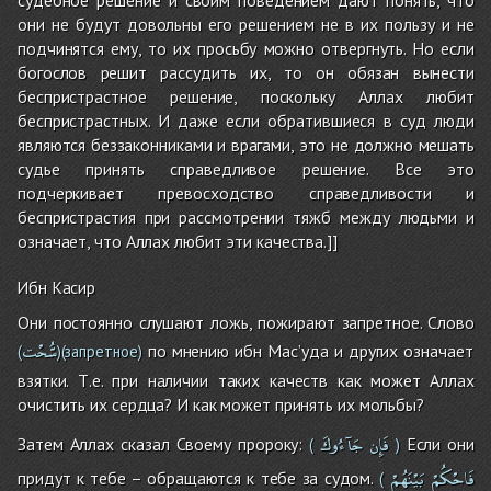
они не будут довольны его решением не в их пользу и не
подчинятся ему, то их просьбу можно отвергнуть. Но если
богослов решит рассудить их, то он обязан вынести
беспристрастное решение, поскольку Аллах любит
беспристрастных. И даже если обратившиеся в суд люди
являются беззаконниками и врагами, это не должно мешать
судье принять справедливое решение. Все это
подчеркивает превосходство справедливости и
беспристрастия при рассмотрении тяжб между людьми и
означает, что Аллах любит эти качества.]]
Ибн Касир
Они постоянно слушают ложь, пожирают запретное. Слово
سُّحْت
по мнению ибн Мас’уда и других означает
(
)
(запретное)
взятки. Т.е. при наличии таких качеств как может Аллах
очистить их сердца? И как может принять их мольбы?
فَإِن
جَآءُوكَ
Затем Аллах сказал Своему пророку:
Если они
(
)
فَاحْكُمْ
بَيْنَهُمْ
придут к тебе – обращаются к тебе за судом.
(