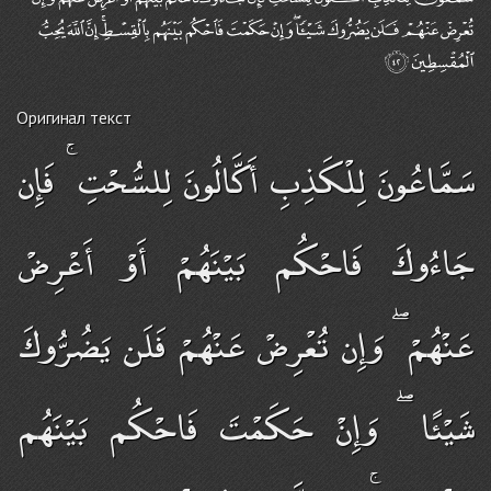
Оригинал текст
سَمَّاعُونَ لِلْكَذِبِ أَكَّالُونَ لِلسُّحْتِ ۚ فَإِن
جَاءُوكَ فَاحْكُم بَيْنَهُمْ أَوْ أَعْرِضْ
عَنْهُمْ ۖ وَإِن تُعْرِضْ عَنْهُمْ فَلَن يَضُرُّوكَ
شَيْئًا ۖ وَإِنْ حَكَمْتَ فَاحْكُم بَيْنَهُم