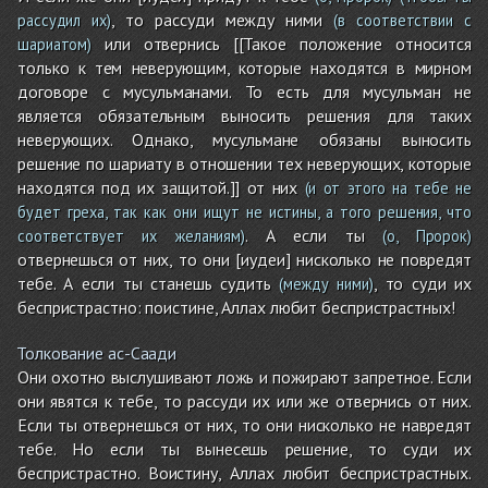
, то рассуди между ними
рассудил их)
(в соответствии с
или отвернись [[Такое положение относится
шариатом)
только к тем неверующим, которые находятся в мирном
договоре с мусульманами. То есть для мусульман не
является обязательным выносить решения для таких
неверующих. Однако, мусульмане обязаны выносить
решение по шариату в отношении тех неверующих, которые
находятся под их защитой.]] от них
(и от этого на тебе не
будет греха, так как они ищут не истины, а того решения, что
. А если ты
соответствует их желаниям)
(о, Пророк)
отвернешься от них, то они [иудеи] нисколько не повредят
тебе. А если ты станешь судить
, то суди их
(между ними)
беспристрастно: поистине, Аллах любит беспристрастных!
Толкование ас-Саади
Они охотно выслушивают ложь и пожирают запретное. Если
они явятся к тебе, то рассуди их или же отвернись от них.
Если ты отвернешься от них, то они нисколько не навредят
тебе. Но если ты вынесешь решение, то суди их
беспристрастно. Воистину, Аллах любит беспристрастных.