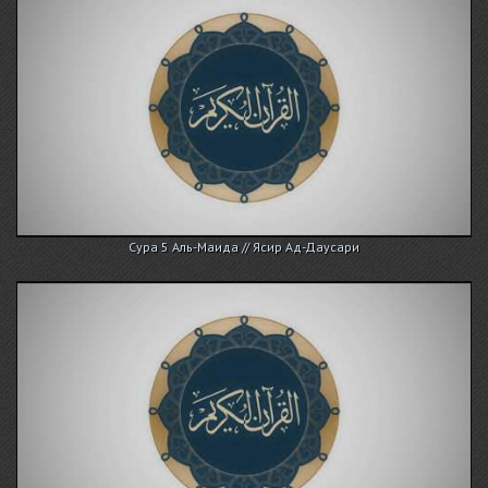
Сура 5 Аль-Маида // Ясир Ад-Даусари