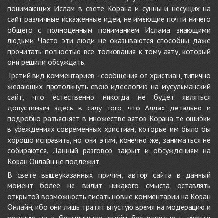
понимающих Ислам в свете Корана и сунны и несущих на
сайт различные искажённые идеи, не имеющие почти ничего
общего с полноценным пониманием Ислама знающими
людьми. Часто эти люди не оказываются способны даже
прочитать полностью все толкования к тому аяту, который
они решили обсуждать.
Третий вид комментариев - сообщения от христиан, типично
желающих протолкнуть свою идеологию на мусульманский
сайт, что естественно никогда не будет являться
допустимым здесь в силу того, что Аллах детально и
подробно разъясняет в множестве аятов Корана те ошибки
в убеждениях современных христиан, которые им было бы
хорошо исправить, но они этим, конечно же, заниматься не
собираются. Данный разговор закрыт и обсуждениям на
Коран Онлайн не подлежит.
В свете вышеуказанных причин, автор сайта в данный
момент более не видит никакого смысла оставлять
открытой возможность писать новые комментарии на Коран
Онлайн, ибо они лишь тратят впустую время на модерацию и
реакцию на в большинстве своём бестолковые и просто