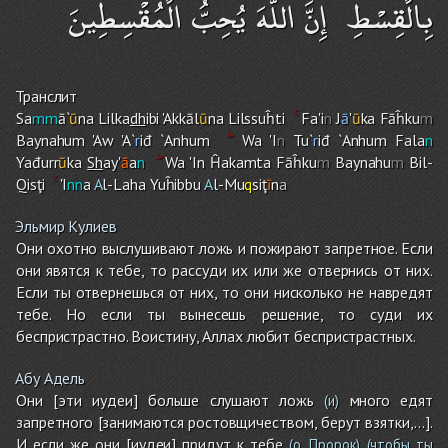
بِالْقِسْطِ ۚ إِنَّ اللَّهَ يُحِبُّ الْمُقْسِطِينَ
Транслит
Sa
mm
ā`
ū
na Lilka
dh
ibi 'Akkāl
ū
na Lilssuĥti
Fa'i
n
J
ā
'
ū
ka Fāĥku
m
Baynahu
m
'Aw 'A`
r
iđ `Anhu
m
Wa 'I
n
Tu`
r
iđ `Anhu
m
Fala
n
Yađurr
ū
ka
Sh
ay'
ā
a
n
Wa 'In Ĥaka
m
ta Fāĥku
m
Baynahu
m
Bil-
Qisţi
'I
nn
a
A
l-Lah
a
Yuĥibbu
A
l-Mu
q
siţ
ī
n
a
Эльмир Кулиев
Они охотно выслушивают ложь и пожирают запретное. Если
они явятся к тебе, то рассуди их или же отвернись от них.
Если ты отвернешься от них, то они нисколько не навредят
тебе. Но если ты вынесешь решение, то суди их
беспристрастно. Воистину, Аллах любит беспристрастных.
Абу Адель
Они [эти иудеи] больше слушают ложь
много едят
(и)
запретного [занимаются ростовщичеством, берут взятки,...].
И если же они [иудеи] придут к тебе
(о, Пророк)
(чтобы ты