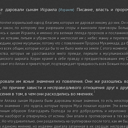
е даровали сынам Исраила
Писание, власть и проро
(Израиля)
.
почтил израильский народ благами, которых не даровал никому до них. Он ни
 и закон, по которому они разрешали споры и выносили приговоры. Боль
ись к сынам Исраила, и именно эта великая плеяда пророков и посланнико
их яствами, питьем и убранством и ниспослал им с небес манну и перепе
юдьми, кроме мусульман, потому что с появлением Пророка Мухаммада, да бл
из всех общин, которые когда бы то ни было жили на земле. С этого момента 
нства, которых не удостаивался никто прежде, перешли к мусульманско
манского шариата. Коран хранит в себе правду о предшествовавших ему 
овит его Аллах и приветствует, подтверждает правдивость всех Божьих пос
ровали им ясные знамения из повеления. Они же разошлись во
, по причине зависти и несправедливого отношения друг к друг
сения в том, в чем они расходились во мнениях.
ле Аллаха сынам Исраила были дарованы ясные знамения, то есть неоспо
ти знамения - это чудеса, которые пророк Муса показал иудеям. Эти ве
енным образом благодарить Господа за его добродетель и неуклонно 
ли наоборот и отвернулись от истины. Они впали в противоречия в тех в
. Но что удивительно, они разделились на группировки после того, как им 
к единому мнению, но иудеями двигала затаенная в их сердцах несправедл