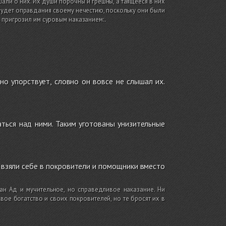
али о них. Их души порочны и грешны, а таящееся в них
будет оправдания своему нечестию, поскольку они были
 пригрозил им суровым наказанием:
.
но упорствует, словно он вовсе не слышал их.
аться над ними. Таким уготованы унизительные
ни взяли себе в покровители и помощники вместо
ан Ад и мучительное, но справедливое наказание. Ни
вое богатство и своих покровителей, но те бросят их в