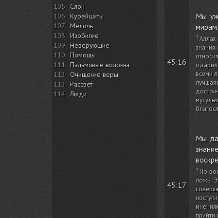
105
Слон
Мы уж
106
Курейшиты
107
Мелочь
мирам
108
Изобилие
Аллах 
109
Неверующие
знания
110
Помощь
относил
45:16
111
Пальмовые волокна
одарил 
всеми л
112
Очищение веры
лучшая 
113
Рассвет
достои
114
Люди
мусуль
благосл
Мы да
знание
воскре
По во
ложь. Э
45:17
соверш
поступи
мнениях
прийти 