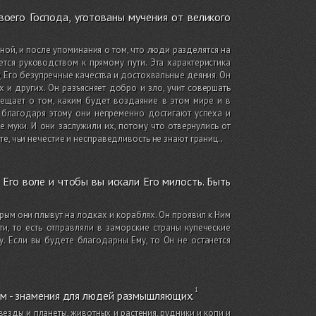
воего Господа, уготованы мучения от великого
ой, и после упоминания о том, что люди разделятся на
тся руководством к прямому пути. Эта характеристика
, Его безупречные качества и достохвальные деяния. Он
х и других. Он разъясняет добро и зло, учит совершать
ещает о том, каким будет воздаяние в этом мире и в
 благодаря этому они непременно достигают успеха и
е муки. И они заслужили их, потому что отвернулись от
е, чьи нечестие и несправедливость не знают границ.
.
 Его воле и чтобы вы искали Его милость. Быть
рым они плывут на лодках и кораблях. Он проявил к Ним
и, то есть отправляли в заморские страны купеческие
. Если вы будете благодарны Ему, то Он не останется
этом - знамения для людей размышляющих.
езды и планеты, животных и растения, рудники и копи и