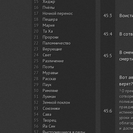
15
Хиджр
16
Пчёлы
17
Ночной перенос
45:3
Воисти
18
Пещера
19
Мария
20
Та Ха
45:4
В сотв
21
Пророки
22
Паломничество
23
Верующие
В смен
24
Свет
45:5
смерти
25
Различение
26
Поэты
27
Муравьи
Вот ая
28
Рассказ
верят?
29
Паук
30
Римляне
О прек
31
Лукман
сотвори
полива
32
Земной поклон
правдив
33
Союзники
45:6
истинно
34
Сава
уроки 
35
Творец
облагор
36
Йа Син
и дости
37
Выстроившиеся в ряды