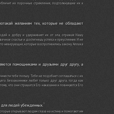
зобличит их порочные стремления, подтолкнувшие их к
потакай желаниям тех, которые не обладают
дей к добру и удерживает их от зла, отражая Нашу
ечное счастье и достигнешь успеха и преуспеяния. И не
 это неверующие, которые воспротивились закону Аллаха
вляются помощниками и друзьями друг другу, а
принести тебе пользу. Тебе не подобает соглашаться с их
го. Беззаконники любят только друг друга, тогда как
ому, что они страшатся Его наказания и повинуются Его
ь для людей убежденных.
оторые открывают людям глаза на истину и помогают им