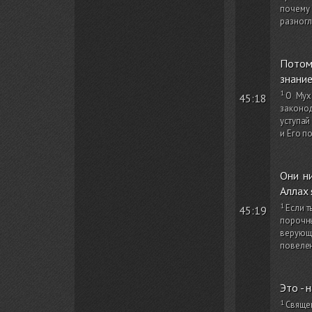
почему 
разногл
Потом
знание
О Мух
45:18
законод
уступай
и Его п
Они ни
Аллах 
Если т
45:19
порочны
верующи
повеле
Это - 
Священ