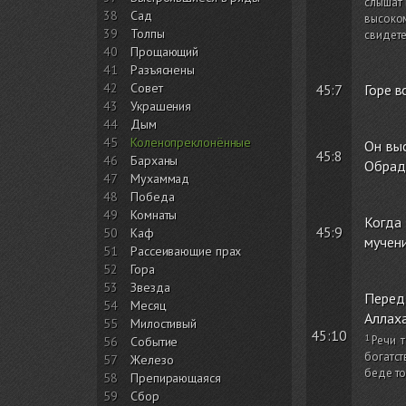
слышат 
38
Сад
высоком
39
Толпы
свидете
40
Прощающий
41
Разъяснены
42
Совет
45:7
Горе в
43
Украшения
44
Дым
45
Коленопреклонённые
Он выс
45:8
46
Барханы
Обраду
47
Мухаммад
48
Победа
49
Комнаты
Когда 
45:9
50
Каф
мучени
51
Рассеивающие прах
52
Гора
53
Звезда
Перед 
54
Месяц
Аллаха
55
Милостивый
45:10
Речи 
56
Событие
богатст
57
Железо
беде то
58
Препирающаяся
59
Сбор