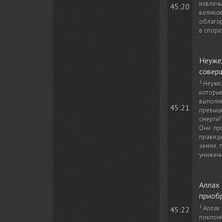
извлечь
45:20
великое
облагор
в спора
Неуже
соверш
Неуже
которы
выполн
45:21
превыше
смерти?
Они пр
праведн
земле, 
унижени
Аллах
приобр
Аллах 
45:22
поклоня