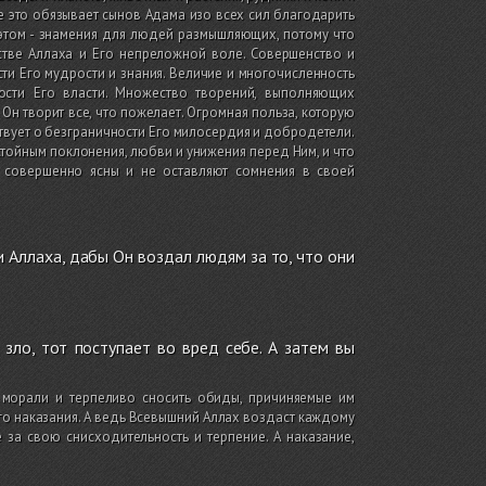
е это обязывает сынов Адама изо всех сил благодарить
 этом - знамения для людей размышляющих, потому что
тве Аллаха и Его непреложной воле. Совершенство и
сти Его мудрости и знания. Величие и многочисленность
ости Его власти. Множество творений, выполняющих
Он творит все, что пожелает. Огромная польза, которую
твует о безграничности Его милосердия и добродетели.
остойным поклонения, любви и унижения перед Ним, и что
 совершенно ясны и не оставляют сомнения в своей
 Аллаха, дабы Он воздал людям за то, что они
 зло, тот поступает во вред себе. А затем вы
морали и терпеливо сносить обиды, причиняемые им
го наказания. А ведь Всевышний Аллах воздаст каждому
за свою снисходительность и терпение. А наказание,