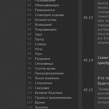
82
Раскалывание
многое 
83
Обвешивающие
Аллаха 
84
Разверзнется
сотвор
85
Созвездия зодиака
точност
45:13
86
Ночной путник
этих т
87
Всевышний
определ
88
Покрывающее
все Бож
А все э
89
Заря
все Ег
90
Город
объекти
91
Солнце
92
Ночь
93
Утро
Скажи 
94
Раскрытие
45:14
приобр
95
Смоковница
96
Сгусток крови
97
Предопределение
Кто по
98
Ясное знамение
будете
99
Сотрясение
100
Скачущие
Всевы
45:15
101
Великое бедствие
многобо
102
Страсть к приумножению
человек
котором
103
Время
104
Хулитель