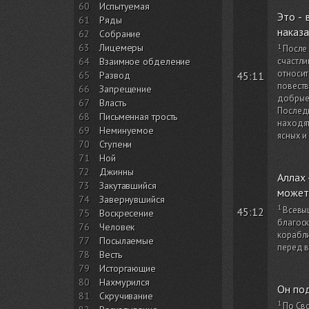
60
Испытуемая
Это - 
61
Ряды
наказа
62
Собрание
63
Лицемеры
После 
64
Взаимное обделение
счастли
относит
45:11
65
Развод
повеств
66
Запрещение
добрые
67
Власть
Последн
68
Письменная трость
находят
69
Неминуемое
ясных и
70
Ступени
71
Ной
72
Джинны
Аллах 
73
Закутавшийся
может,
74
Завернувшийся
Всевыш
45:12
75
Воскресение
благоск
76
Человек
корабли
77
Посылаемые
перед в
78
Весть
79
Исторгающие
80
Нахмурился
Он под
81
Скручивание
По Сво