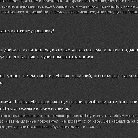
Его знамения, а затем высокомерно отворачиваются от них, словно и не слыш
ерие подталкивает их к еще большему отчуждению от истины. Но у них не 
лями великих знамений, но встречали их насмешками, и поэтому далее Аллах
сякому лживому грешнику!
лушивает аяты Аллаха, которые читаются ему, а затем надмен
й же его вестью о мучительных страданиях.
он узнает о чем-либо из Наших знамений, он начинает насмех
я.
ними - Геенна. Не спасут их то, что они приобрели, и те, кого о
. Им уготованы великие мучения.
такого человека лживы, а поступки греховны. Ему и ему подобным уготов
во, ни вымышленные покровители не избавят их от кары. Они надеялись на с
гда, когда они больше всего будут нуждаться в помощи.
.