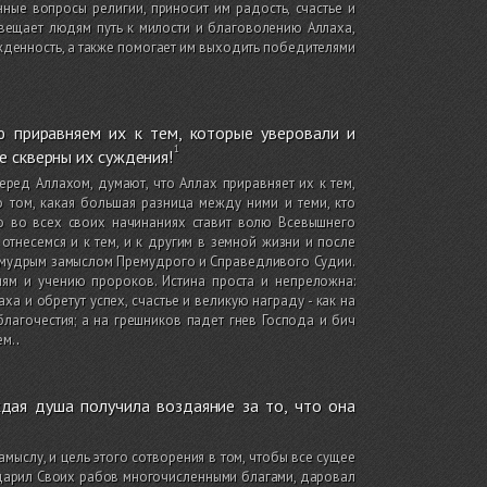
ные вопросы религии, приносит им радость, счастье и
освещает людям путь к милости и благоволению Аллаха,
ежденность, а также помогает им выходить победителями
ю приравняем их к тем, которые уверовали и
е скверны их суждения!
ред Аллахом, думают, что Аллах приравняет их к тем,
том, какая большая разница между ними и теми, кто
то во всех своих начинаниях ставит волю Всевышнего
тнесемся и к тем, и к другим в земной жизни и после
с мудрым замыслом Премудрого и Справедливого Судии.
ям и учению пророков. Истина проста и непреложна:
 и обретут успех, счастье и великую награду - как на
благочестия; а на грешников падет гнев Господа и бич
ем.
.
дая душа получила воздаяние за то, что она
амыслу, и цель этого сотворения в том, чтобы все сущее
дарил Своих рабов многочисленными благами, даровал