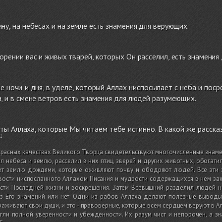
ну, на небесах и на земле есть знамения для верующих.
орении вас и живых тварей, которых Он расселил, есть знамени
е ночи и дня, в уделе, который Аллах ниспосылает с неба и по
, и в смене ветров есть знамения для людей разумеющих.
ты Аллаха, которые Мы читаем тебе истинно. В какой же рассказ
расных качествах Великого Творца свидетельствуют многочисленные знамени
л небеса и землю, расселил в них птиц, зверей и других животных, обогатил
ет землю дождями, которые оживляют почву и ободряют людей. Все эти
ости ниспосланного Аллахом Писания и мудрости содержащихся в нем зак
сти Последней жизни и воскрешения. Затем Всевышний разделил людей на
из Его знамений или нет. Одни из рабов Аллаха делают полезные выводы
аживают свои души, и это - правоверные, которые всем сердцем веруют в Ал
гли полной уверенности и убежденности. Их разум чист и непорочен, а зн