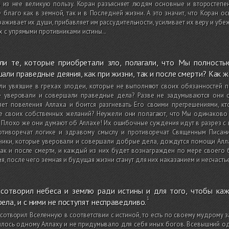
 из нее великую пользу. Коран разъясняет людям основные и второстепен
 благо как в земной, так и в Последней жизни. А это значит, что Коран 
аживает их души, прибавляет им рассудительности, усиливает их веру и уб
х с упрямыми противниками истины.
.
ли те, которые приобретали зло, полагали, что Мы полность
али праведные деяния, как при жизни, так и после смерти? Как ж
ли увязшие в грехах злодеи, которые не выполняют своих обязанностей пе
е уверовали и совершали праведные дела? Разве не задумываются они о 
яет повеления Аллаха и боится разгневать Его своими прегрешениями, к
 своих собственных желаний? Неужели они полагают, что Мы одинаково о
 Плохо же они думают об Аллахе! Их ошибочные суждения идут в разрез 
отиворечат логике и здравому смыслу и противоречат Священным Писани
ики, которые уверовали и совершали добрые дела, дождутся помощи Аллаха
так и после смерти, и каждый из них будет вознагражден по мере своего 
я, после чего земная и будущая жизни станут для них наказанием и несчасть
 сотворил небеса и землю ради истины и для того, чтобы каж
ела, и с ними не поступят несправедливо.
сотворил Вселенную в соответствии с истиной, то есть по своему мудрому з
лось одному Аллаху и не придумывало для себя иных богов. Всевышний о