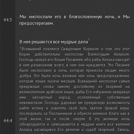
Мы ниспослали его в благословенную ночь, и Мы
44:3
предостерегаем.
В нее решаются все мудрые дела
Всевышний поклялся Священным Кораном о том, что этот
Коран действительно ниспослан Всемогущим Аллахом.
Господь назвал его Ясным Писанием, ибо рабы Аллаха находят
в нем разъяснение всего, в чем они нуждаются. Это Писание
было ниспослано в ночь, которая принесла людям много
добра. Это была ночь величия или ночь предопределения,
которая лучше тысячи месяцев. Всевышний ниспослал самые
прекрасные слова самому достойному из творений на
великолепном арабском языке, дабы Его избранник увещевал
ими несчастный народ, ослепленный собственным
невежеством. Господь даровал им прекрасную возможность
найти истину и осветить свой путь светом правой веры,
последовать за Посланником и обрести великое благо как в
этой жизни, так и после смерти. В эту великую ночь
44:4
обнародуются и записываются в мудрые книги все веления
Аллаха, касающиеся Его религии и судеб творений. Запись,