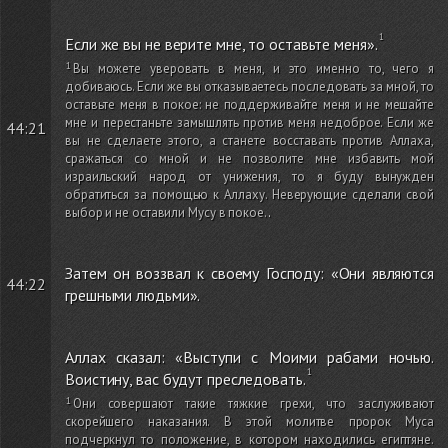
Если же вы не верите мне, то оставьте меня».
Вы можете уверовать в меня, и это именно то, чего я
добиваюсь. Если же вы отказываетесь последовать за мной, то
оставьте меня в покое: не поддерживайте меня и не мешайте
мне и перестаньте замышлять против меня недоброе. Если же
44:21
вы не сделаете этого, а станете восставать против Аллаха,
сражаться со мной и не позволите мне избавить мой
израильский народ от унижения, то я буду вынужден
обратиться за помощью к Аллаху. Неверующие сделали свой
выбор и не оставили Мусу в покое.
.
Затем он воззвал к своему Господу: «Они являются
44:22
грешными людьми».
Аллах сказал: «Выступи с Моими рабами ночью.
Воистину, вас будут преследовать.
Они совершают такие тяжкие грехи, что заслуживают
скорейшего наказания. В этой молитве пророк Муса
подчеркнул то положение, в котором находились египтяне.