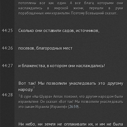
потоплены все как один. А все блага, которыми они
наслаждались в мирской жизни, перешли в руки
порабощенных ими израильтян. Поэтому Всевышний сказал:
.
44:25
Сколько они оставили садов, источников,
44:26
посевов, благородных мест
44:27
и блаженства, в котором они наслаждались!
Вот так! Мы позволили унаследовать это другому
народу.
44:28
В суре «Аш-Шуара» Аллах пояснил, что другим народом были
израильтяне. Он сказал: «Вот так! Мы позволили унаследовать
это сынам Исраила
(Израиля)
»
(
26:59
)
.
.
Ни небо, ни земля не оплакивали их, и им не была