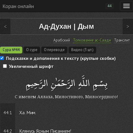
Коран онлайн
44
Ад-Духан
|
Дым
<
>
Арабский
Толкование ас-Саади
Транслит
Сура №44
О суре
О переводе
Видео (3 шт.)
Подсказки и дополнения к тексту (круглые скобки)
Увеличенный шрифт
بِسْمِ اللَّهِ الرَّحْمَٰنِ الرَّحِيمِ
С именем Аллаха, Милостивого, Милосердного!
44:1
Ха. Мим.
44:2
Клянусь Ясным Писанием!