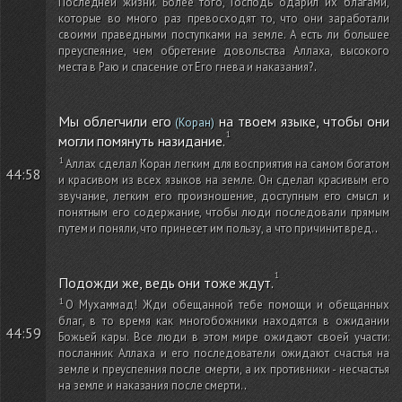
Последней жизни. Более того, Господь одарил их благами,
которые во много раз превосходят то, что они заработали
своими праведными поступками на земле. А есть ли большее
преуспеяние, чем обретение довольства Аллаха, высокого
места в Раю и спасение от Его гнева и наказания?
.
Мы облегчили его
на твоем языке, чтобы они
(Коран)
могли помянуть назидание.
Аллах сделал Коран легким для восприятия на самом богатом
44:58
и красивом из всех языков на земле. Он сделал красивым его
звучание, легким его произношение, доступным его смысл и
понятным его содержание, чтобы люди последовали прямым
путем и поняли, что принесет им пользу, а что причинит вред.
.
Подожди же, ведь они тоже ждут.
О Мухаммад! Жди обещанной тебе помощи и обещанных
благ, в то время как многобожники находятся в ожидании
44:59
Божьей кары. Все люди в этом мире ожидают своей участи:
посланник Аллаха и его последователи ожидают счастья на
земле и преуспеяния после смерти, а их противники - несчастья
на земле и наказания после смерти.
.