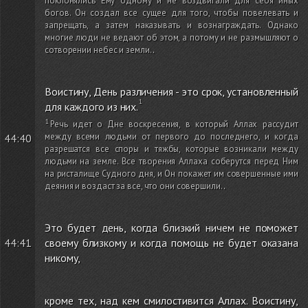
поклонялись Ему одному и не воздвигали для себя иных
богов. Он создал все сущее для того, чтобы повелевать и
запрещать, а затем наказывать и вознаграждать. Однако
многие люди не ведают об этом, а потому и не размышляют о
сотворении небес и земли.
.
Воистину, День различения - это срок, установленный
для каждого из них.
Речь идет о Дне воскресения, в который Аллах рассудит
между всеми людьми от первого до последнего, и когда
44:40
разрешатся все споры и тяжбы, которые возникали между
людьми на земле. Все творения Аллаха соберутся перед Ним
на ристалище Судного дня, и Он покажет им совершенные ими
деяния и воздаст за все, что они совершили.
.
Это будет день, когда близкий ничем не поможет
44:41
своему близкому и когда помощь не будет оказана
никому,
кроме тех, над кем смилостивится Аллах. Воистину,