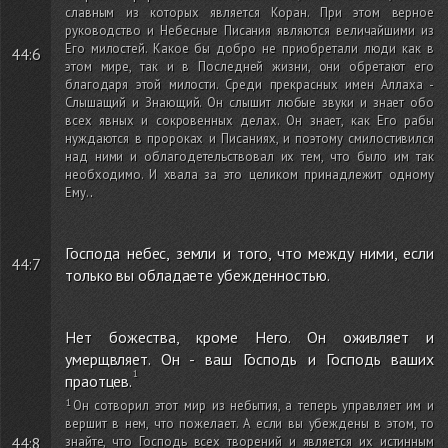
славным из которых является Коран. При этом верное
руководство и Небесные Писания являются величайшими из
Его милостей. Какое бы добро не приобретали люди как в
44:6
этом мире, так и в Последней жизни, они обретают его
благодаря этой милости. Среди прекрасных имен Аллаха -
Слышащий и Знающий. Он слышит любые звуки и знает обо
всех явных и сокровенных делах. Он знает, как Его рабы
нуждаются в пророках и Писаниях, и поэтому смилостивился
над ними и облагодетельствовал их тем, что было им так
необходимо. И хвала за это целиком принадлежит одному
Ему.
.
Господа небес, земли и того, что между ними, если
44:7
только вы обладаете убежденностью.
Нет божества, кроме Него. Он оживляет и
умерщвляет. Он - ваш Господь и Господь ваших
праотцев.
Он сотворил этот мир из небытия, а теперь управляет им и
вершит в нем, что пожелает. А если вы убеждены в этом, то
44:8
знайте, что Господь всех творений и является их истинным