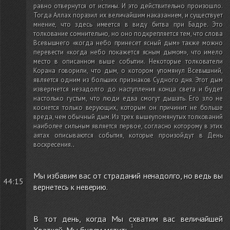
равно отвернутся от истины. И это действительно произошло.
Тогда Аллах поразил их величайшим наказанием, и существует
мнение, что здесь имеется в виду битва при Бадре. Это
толкование сомнительно, но оно подкрепляется тем, что слова
Всевышнего «когда небо принесет ясный дым» также можно
перевести «когда небо покажется ясным дымом», что имело
место в описанном выше событии. Некоторые толкователи
Корана говорили, что дым, о котором упомянул Всевышний,
является одним из больших признаков Судного дня. Этот дым
извергнется незадолго до наступления конца света и будет
настолько густым, что люди едва смогут дышать. Его зло не
коснется только верующих, которым он причинит не больше
вреда, чем обычный дым. Из трех вышеупомянутых толкований
наиболее сильным является первое, согласно которому в этих
аятах описываются события, которые произойдут в День
воскресения.
.
Мы избавим вас от страданий ненадолго, но ведь вы
44:15
вернетесь к неверию.
В тот день, когда Мы схватим вас величайшей
Хваткой, Мы будем мстить.