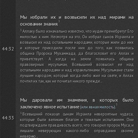
Мы избрали их и возвысили их над мирами на
основании знания.
Аллаху было изначально известно, что иудеи пренебрегут Его
милостью к ним. Несмотря на это, Он избрал сынов Исраила и
возвысил их над остальными народами, которые жили до них
и которые приходили после них до того, как появилась
44:32
община Пророка Мухаммада, да благословит его Аллах и
приветствует. А когда на земле появилась община
правоверных мусульман, Всевышний возвысил ее над
остальными народами и над израильтянами. Мусульмане стали
лучшим народом, который когда-либо жил на свете, и Аллах
почтил их так, как не почитал никого прежде.
.
Мы даровали им знамения, в которых было
заключено явное испытание
.
(или явная милость)
Всевышний показал сынам Исраила невероятные чудеса,
44:33
которые были великим благом и тяжелым испытанием. Они
подтверждали правдивость всего, что говорил пророк Муса, и
лишали неверующих какого-либо оправдания своему
неверию.
.