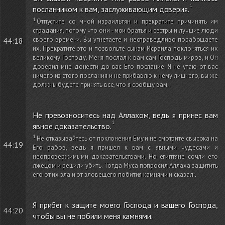
посланником к вам, заслуживающим доверия.
Отпустите со мной израильтян и прекратите причинять им
страдания, потому что они - мои братья и сестры и лучшие люди
своего времени. Вы угнетаете и несправедливо порабощаете
44:18
их. Прекратите это и позвольте сынам Исраила поклоняться их
великому Господу. Меня послал к вам сам Господь миров, и Он
доверил мне донести до вас Его послание. Я не утаю от вас
ничего из этого послания и не прибавлю к нему лишнего, вы же
должны будете принять все, что я сообщу вам.
.
Не превозноситесь над Аллахом, ведь я принес вам
явное доказательство.
Не отказывайтесь от поклонения Ему и не смотрите свысока на
44:19
Его рабов, ведь я пришел к вам с явными чудесами и
неопровержимыми доказательствами. Но египтяне сочли его
лжецом и решили убить. Тогда Муса попросил Аллаха защитить
его от их зла и от зловещего побития камнями и сказал:
.
Я прибег к защите моего Господа и вашего Господа,
44:20
чтобы вы не побили меня камнями.