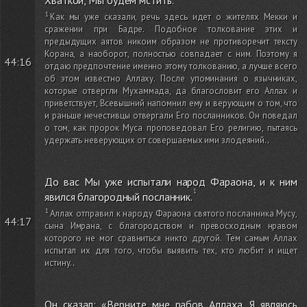
Как мы уже сказали, речь здесь идет о жителях Мекки и
сражении при Бадре. Подобное толкование этих и
предыдущих аятов никоим образом не противоречит тексту
Корана, а наоборот, полностью совпадает с ним. Поэтому я
44:16
отдаю предпочтение именно этому толкованию, а лучше всего
об этом известно Аллаху. После упоминания о язычниках,
которые отвергли Мухаммада, да благословит его Аллах и
приветствует, Всевышний напомнил ему и верующим о том, что
и раньше нечестивцы отвергали Его посланников. Он поведал
о том, как пророк Муса проповедовал Его религию, пытаясь
удержать неверующих от совершаемых ими злодеяний.
.
До вас Мы уже испытали народ Фараона, и к ним
явился благородный посланник.
Аллах отправил к народу Фараона святого посланника Мусу,
44:17
сына Имрана, с благородством и превосходным нравом
которого не мог сравниться никто другой. Тем самым Аллах
испытал их для того, чтобы выявить тех, кто любит и ищет
истину.
.
Он сказал: «Верните мне рабов Аллаха. Я являюсь