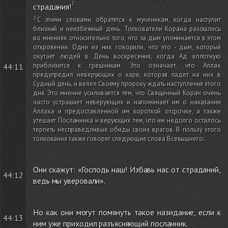
страдания!
С этими словами обратятся к мученикам, когда наступит
близкий и неизбежный день. Толкователи Корана разошлись
во мнениях относительно того, что за дым упоминается в этом
откровении. Одни из них говорили, что это - дым, который
окутает людей в День воскресения, когда Ад вплотную
приблизится к грешникам. Это означает, что Аллах
44:11
предупредил неверующих о каре, которая падет на них в
Судный день, и велел Своему пророку ждать наступления этого
дня. Это мнение усиливается тем, что Священный Коран очень
часто устрашает неверующих и напоминает им о наказании
Аллаха и предоставленной им короткой отсрочке, а также
утешает Посланника и верующих тем, что им недолго осталось
терпеть несправедливые обиды своих врагов. В пользу этого
толкования также говорят следующие слова Всевышнего:
.
Они скажут: «Господь наш! Избавь нас от страданий,
44:12
ведь мы уверовали».
Но как они могут помянуть такое назидание, если к
44:13
ним уже приходил разъясняющий посланник.