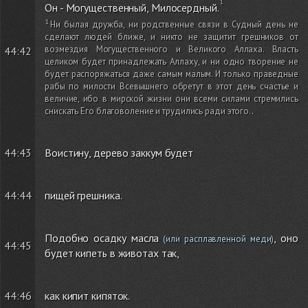
Он - Могущественный, Милосердный.
Ни былая дружба, ни родственные связи в Судный день не
сделают людей ближе, и никто не защитит грешников от
возмездия Могущественного и Великого Аллаха. Власть
44:42
целиком будет принадлежать Аллаху, и ни одно творение не
будет распоряжаться даже самым малым. И только праведные
рабы по милости Всевышнего обретут в этот день счастье и
величие, ибо в мирской жизни они всеми силами стремились
снискать Его благоволение и трудились ради этого.
.
44:43
Воистину, дерево заккум будет
44:44
пищей грешника.
Подобно осадку масла
, оно
(или расплавленной меди)
44:45
будет кипеть в животах так,
44:46
как кипит кипяток.