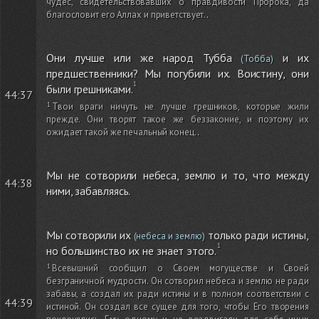
чудес, свидетельствовавших о правдивости Пророка, да
благословит его Аллах и приветствует.
.
Они лучше или же народ Тубба
и их
(Тобба)
предшественники? Мы погубили их. Воистину, они
были грешниками.
44:37
Твои враги ничуть не лучше грешников, которые жили
прежде. Они творят такое же беззаконие, и поэтому их
ожидает такой же печальный конец.
.
Мы не сотворили небеса, землю и то, что между
44:38
ними, забавляясь.
Мы сотворили их
только ради истины,
(небеса и землю)
но большинство их не знает этого.
Всевышний сообщил о Своем могуществе и Своей
безграничной мудрости. Он сотворил небеса и землю не ради
забавы, а создал их ради истины и в полном соответствии с
44:39
истиной. Он создал все сущее для того, чтобы Его творения