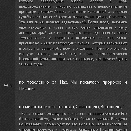
которую благородные ангелы делают в ночь
предопределения, полностью совпадает с первоначальным
предопределением Аллаха, в котором Всевышний определил
судьбы всех творений: срок их жизни, удел, деяния, богатство.
Эта запись не является единственной. Когда плод человека
еще находится в чреве матери, Аллах отправляет к нему
ангела, который записывает все, что перепадет на его долю в
земной жизни. А когда он появляется на свет, Аллах
приставляет к нему благородных писцов, которые записывают
и сохраняют записи обо всех его деяниях. Помимо этого, как
мы уже сказали, каждый год в ночь предопределения
Всевышний велит ангелам записывать все, что произойдет в
течение года.
.
по повелению от Нас. Мы посылаем пророков и
44:5
Писания
по милости твоего Господа, Слышащего, Знающего,
Все это свидетельствует о совершенном знании Аллаха и Его
безграничной мудрости и заботе о Своих творениях. Все дела
во Вселенной происходят по Его воле. По Своей милости Он
отправил пророков и ниспослал Священные Писания, самым