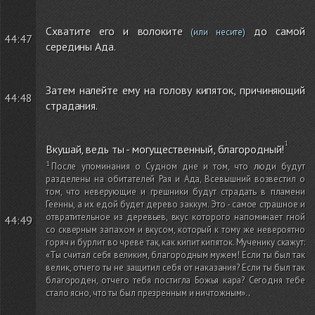
Схватите его и волоките
до самой
(или несите)
44:47
середины Ада.
Затем налейте ему на голову кипяток, причиняющий
44:48
страдания.
Вкушай, ведь ты - могущественный, благородный!
После упоминания о Судном дне и том, что люди будут
разделены на обитателей Рая и Ада, Всевышний возвестил о
том, что неверующие и грешники будут страдать в пламени
Геенны, а их едой будет дерево заккум. Это - самое страшное и
отвратительное из деревьев, вкус которого напоминает гной
44:49
со скверным запахом и вкусом, который к тому же невероятно
горяч и бурлит во чреве так, как кипит кипяток. Мученику скажут:
«Ты считал себя великим, благородным мужем! Если ты был так
велик, отчего ты не защитил себя от наказания? Если ты был так
благороден, отчего тебя постигла Божья кара? Сегодня тебе
стало ясно, что ты был презренным и ничтожным».
.