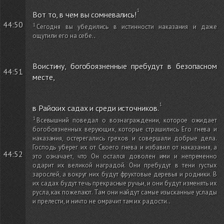
Вот то, в чем вы сомневались!
44:50
Сегодня вы убедились в истинности наказания и даже
ощутили его на себе.
.
Воистину, богобоязненные пребудут в безопасном
44:51
месте,
в Райских садах и среди источников.
Всевышний поведал о вознаграждении, которое ожидает
богобоязненных верующих, которые страшились Его гнева и
наказания, остерегались грехов и совершали добрые дела.
Господь уберег их от Своего гнева и избавил от наказания, а
44:52
это означает, что Он остался доволен ими и непременно
одарит их великой наградой. Они пребудут в тени густых
зарослей, а вокруг них будут фруктовые деревья и родники. В
их садах будут течь прекрасные ручьи, и они будут изменять их
русла, как пожелают. Там они найдут самые изысканные услады
и прелести, и ничто не омрачит там их радости.
.