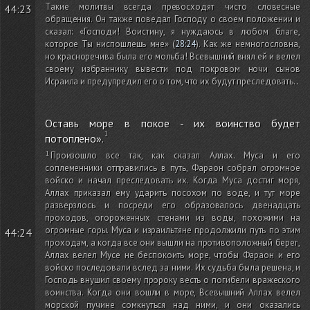
Такие молитвы всегда превосходят чисто словесные
44:23
обращения. Он также поведал Господу о своем положении и
сказал: «Господи! Воистину, я нуждаюсь в любом благе,
которое Ты ниспошлешь мне»
(
28:24
)
. Как же немногословна,
но красноречива была его мольба! Всевышний внял ей и велел
своему избраннику вывести под покровом ночи сынов
Исраила и предупредил его о том, что их будут преследовать.
.
Оставь море в покое - их воинство будет
потоплено».
Произошло все так, как сказал Аллах. Муса и его
соплеменники отправились в путь, Фараон собрал огромное
войско и начал преследовать их. Когда Муса достиг моря,
Аллах приказал ему ударить посохом по воде, и тут море
разверзлось и посреди его образовалось двенадцать
проходов, огороженных стенами из воды, похожими на
огромные горы. Муса и израильтяне продолжили путь по этим
44:24
проходам, а когда все они вышли на противоположный берег,
Аллах велел Мусе не беспокоить море, чтобы Фараон и его
войско последовали вслед за ними. Их судьба была решена, и
Господь внушил своему пророку весть о погибели вражеского
воинства. Когда они вошли в море, Всевышний Аллах велел
морской пучине сомкнуться над ними, и они оказались