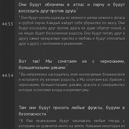
Они будут облачены в атлас и парчу и будут
восседать друг против друга.
Они будут носить одежды из зеленого шелка: нежного атласа
и грубой парчи. Каждый найдет себе убранство по вкусу. Они
44:53
будут восседать друг против друга, их души обретут покой, а
на лицах будет бесконечная радость. Они будут питать друг к
другу самые прекрасные чувства и любовь и будут относиться
друг к другу с почтением и уважением.
.
Вот так! Мы сочетаем их с черноокими,
большеглазыми девами.
Вы непременно насладитесь этим неописуемым блаженством
44:54
и испытаете эту великую радость, а Мы сочетаем вас браком с
черноокими, большеглазыми девами, красота и совершенство
которых ослепляют взоры и изумляют умы.
.
Там они будут просить любые фрукты, будучи в
безопасности.
В Раю праведники будут заказывать любые плоды, с
которыми не сравнится ничто на земле. Названия некоторых из