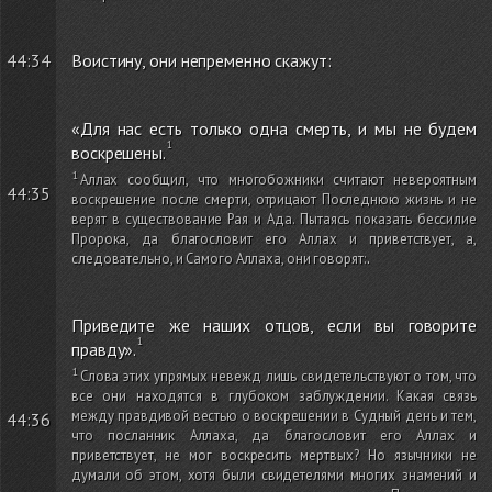
44:34
Воистину, они непременно скажут:
«Для нас есть только одна смерть, и мы не будем
воскрешены.
Аллах сообщил, что многобожники считают невероятным
44:35
воскрешение после смерти, отрицают Последнюю жизнь и не
верят в существование Рая и Ада. Пытаясь показать бессилие
Пророка, да благословит его Аллах и приветствует, а,
следовательно, и Самого Аллаха, они говорят:
.
Приведите же наших отцов, если вы говорите
правду».
Слова этих упрямых невежд лишь свидетельствуют о том, что
все они находятся в глубоком заблуждении. Какая связь
между правдивой вестью о воскрешении в Судный день и тем,
44:36
что посланник Аллаха, да благословит его Аллах и
приветствует, не мог воскресить мертвых? Но язычники не
думали об этом, хотя были свидетелями многих знамений и