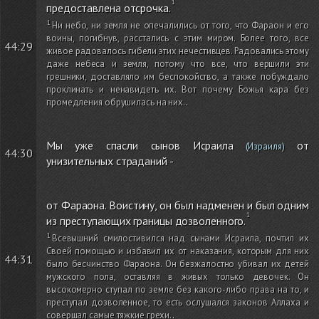
предоставлена отсрочка.
Ни небо, ни земля не опечалились от того, что Фараон и его
воины, погибнув, расстались с этим миром. Более того, все
44:29
живое радовалось гибели этих нечестивцев. Радовались этому
даже небеса и земля, потому что все, что вершили эти
грешники, доставляло им беспокойство, а также побуждало
проклинать и ненавидеть их. Вот почему Божья кара без
промедления обрушилась на них.
.
Мы уже спасли сынов Исраила
от
(Израиля)
44:30
унизительных страданий -
от Фараона. Воистину, он был надменен и был одним
из преступающих границы дозволенного.
Всевышний смилостивился над сынами Исраила, почтил их
Своей помощью и избавил их от наказания, которым для них
44:31
было бесчинство Фараона. Он безжалостно убивал их детей
мужского пола, оставляя в живых только девочек. Он
высокомерно ступал по земле без какого-либо права на то, и
преступал дозволенное, то есть ослушался законов Аллаха и
совершал самые тяжкие грехи.
.