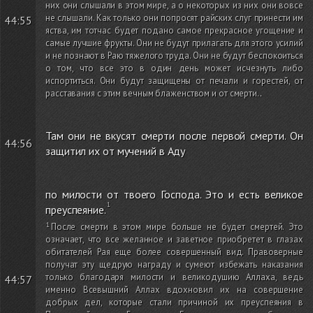
них они слышали в этом мире, а о некоторых из них они вовсе
не слышали. Как только они попросят райских слуг принести им
44:55
яства, им тотчас будет подано самое прекрасное угощение и
самые лучшие фрукты. Они не будут прилагать для этого усилий
и не познают в Раю тяжелого труда. Они не будут беспокоиться
о том, что все это в один день может исчезнуть либо
испортиться. Они будут защищены от печали и горестей, от
расставания с этим вечным блаженством и от смерти.
.
Там они не вкусят смерти после первой смерти. Он
44:56
защитил их от мучений в Аду
по милости от твоего Господа. Это и есть великое
преуспеяние.
После смерти в этом мире больше не будет смертей. Это
означает, что все желанное и заветное приобретет в глазах
обитателей Рая еще более совершенный вид. Правоверные
получат эту щедрую награду и сумеют избежать наказания
только благодаря милости и великодушию Аллаха, ведь
44:57
именно Всевышний Аллах вдохновил их на совершение
добрых дел, которые стали причиной их преуспеяния в