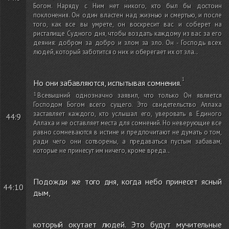
Богом. Наряду с Ним нет никого, кто был бы достоин
поклонения. Он один властен над жизнью и смертью, и после
того, как все вы умрете, он воскресит вас и соберет на
ристалище Судного дня, чтобы воздать каждому из вас за его
деяния: добром за добро и злом за зло. Он - Господь всех
людей, который заботится о них и оберегает их от зла.
.
Но они забавляются, испытывая сомнения.
Всевышний однозначно заявил, что только Он является
Господом Богом всего сущего. Это свидетельство Аллаха
заставляет каждого, кто услышал его, уверовать в Единого
44:9
Аллаха и не оставляет места для сомнений. Но неверующие все
равно сомневаются в истине и предпочитают не думать о том,
ради чего они сотворены, а предаваться пустым забавам,
которые не принесут им ничего, кроме вреда.
.
Подожди же того дня, когда небо принесет ясный
44:10
дым,
который окутает людей. Это будут мучительные