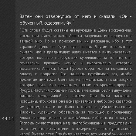
Затем они отвернулись от него и сказали: «Он -
обученный, одержимый».
Эти слова будут сказаны неверующим в День воскресения,
когда они станут умолять Аллаха разрешить им вернуться в
земной мир. Но не поможет им их раскаяние, ибо в тот
страшный день не будет пути назад. Другие толкователи
считали, что в предыдущих аятах имеется в виду наказание,
которое постигло неверующих курейшитов за то, что они
отказались признать истину и высокомерно отвергли
посланника Аллаха. Тогда Пророк обратился за помощью к
Аллаху и попросил Его наказать курейшитов так, чтобы
прожитые ими годы были так же тяжелы, как и годы засухи,
которые пришлось пережить египтянам во времена пророка
Йусуфа. Наступил страшный голод, и мекканцы были вынуждены
питаться мертвечиной и костями. Они были настолько
истощены, что, когда они всматривались в небо, оно казалось
им дымом, хотя и не было таковым в действительности.
Наконец, курейшиты обратились за помощью к посланнику
Аллаха и попросили его умолить Аллаха избавить их от засухи.
44:14
Господь смилостивился над многобожниками и предупредил
их о том, что возвращение к неверию чревато мучительной
карой. Вместе с тем Ему было известно, что многобожники все