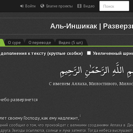
Войти
Благие проекты
Видео
Аль-Иншикак
|
Разверз
4
О суре
О переводе
Видео (5 шт.)
 дополнения к тексту (круглые скобки)
Увеличенный шри
ِ اللَّهِ الرَّحْمَٰنِ الرَّحِيمِ
С именем Аллаха, Милостивого, Мило
небо разверзнется
лет своему Господу, как ему надлежит,
шний сообщил о том, что произойдет с великими созданиями Аллаха в День
 друга. Звезды осыплются, солнце и луна затмятся. Тогда небеса выслушаю