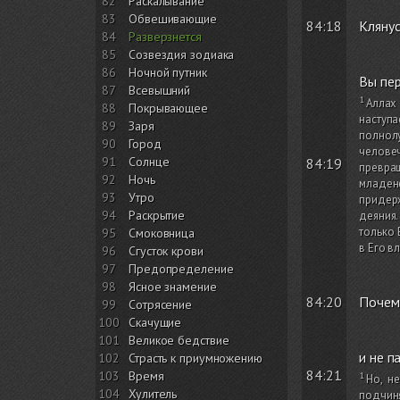
82
Раскалывание
83
Обвешивающие
84:18
Клянус
84
Разверзнется
85
Созвездия зодиака
86
Ночной путник
Вы пер
87
Всевышний
Аллах 
88
Покрывающее
наступа
89
Заря
полнол
90
Город
челове
91
Солнце
84:19
превращ
92
Ночь
младене
93
Утро
придерж
94
Раскрытие
деяния.
только 
95
Смоковница
в Его вл
96
Сгусток крови
97
Предопределение
98
Ясное знамение
84:20
Почем
99
Сотрясение
100
Скачущие
101
Великое бедствие
и не п
102
Страсть к приумножению
84:21
103
Время
Но, н
104
Хулитель
подчиня