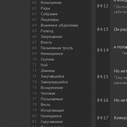
60
Испытуемая
84:12
Он пол
61
Ряды
себе по
62
Собрание
63
Лицемеры
64
Взаимное обделение
84:13
Он рад
65
Развод
66
Запрещение
67
Власть
и пола
68
Письменная трость
84:14
69
Неминуемое
М
70
Ступени
71
Ной
Но нет
72
Джинны
73
Закутавшийся
84:15
Ему н
74
Завернувшийся
наказан
75
Воскресение
76
Человек
77
Посылаемые
84:16
Но нет
78
Весть
79
Исторгающие
80
Нахмурился
84:17
Клянус
81
Скручивание