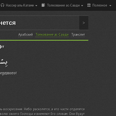
Нассир аль-Катами
Толкование ас-Саади
Полезное
нется
>
Арабский
Толкование ас-Саади
Транслит
фт
بِسْم
сердного!
 воскресения. Небо расколется, а его части отделятся
т волю своего Господа и внемлют Его словам. Они будут