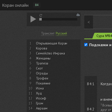
Коран онлайн
84
<
Транслит
Русский
Сура №8
1
Открывающая Коран
Подсказки и
2
Корова
3
Семейство Имрана
4
Женщины
5
Трапеза
6
Скот
7
Ограды
8
Трофеи
9
Покаяние
84:1
Когда 
10
Иона
11
Худ
12
Иосиф
и внем
13
Гром
Всевы
14
Авраам
84:2
друг от