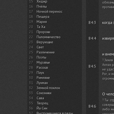
15
Хиджр
обязан
16
Пчёлы
противя
17
Ночной перенос
18
Пещера
19
Мария
84:3
когда 
20
Та Ха
21
Пророки
22
Паломничество
84:4
изверг
23
Верующие
24
Свет
25
Различение
и внем
26
Поэты
Земля 
27
Муравьи
Аллах р
84:5
28
Рассказ
не удас
29
Паук
Рог, и 
30
Римляне
огромны
31
Лукман
32
Земной поклон
33
Союзники
О чело
34
Сава
Ты ст
35
Творец
соверша
84:6
36
Йа Син
либо ми
37
Выстроившиеся в ряды
несчаст