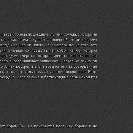
 зарей, то есть последними лучами солнца, с которыми
 покровом ночи, и луной, наполненной светом во время
осподь принес эти клятвы в подтверждение того, что
дии. Вначале он представляет собой каплю, которая
ают душу, а через некоторое время появляется на свет
 перо ангела начинает записывать, насколько точно он
го Аллах воскресит его и воздаст ему за совершенные
ют о том, что только Аллах достоин поклонения. Ведь
лосердно, и все бедные и беспомощные рабы находятся
ают Коран. Они не покоряются велениям Корана и не