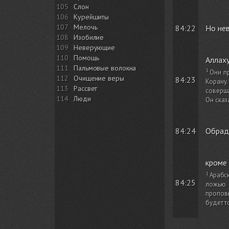
105
Слон
106
Курейшиты
107
Мелочь
84:22
Но не
108
Изобилие
109
Неверующие
110
Помощь
Аллаху
111
Пальмовые волокна
Они пр
112
Очищение веры
84:23
Корану.
113
Рассвет
соверша
114
Люди
Он сказ
84:24
Обрад
кроме 
Арабск
84:25
ложью 
пропове
будет т