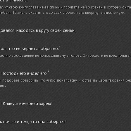
учит свою книгу слева из-за спины и прочтет в ней о грехах, в которых он т
гибели. Пламень охватит его со всех сторон, и его ввергнут в адские муки.
.
овался, находясь в кругу своей семьи,
гал, что не вернется обратно.
ысли о воскрешении не приходили ему в голову. Он грешил и не предполагал,
! Господь его видел его.
е подобает сотворить что-либо понапрасну и оставить Свои творения без
ия.
.
! Клянусь вечерней зарею!
ь ночью и тем, что она собирает!