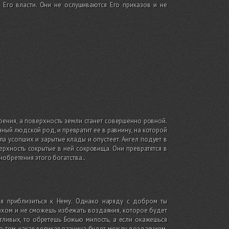
 Его власти. Они не ослушиваются Его приказов и не
троения, а поверхность земли станет совершенно ровной.
ный людской род, и превратит ее в равнину, на которой
ела усопших и зарытые клады и опустеет. Ангел подует в
верхность сокрытые в ней сокровища. Они превратятся в
иобретения этого богатства.
.
ся приблизиться к Нему. Однако наряду с добром ты
лахом и не сможешь избежать воздаяния, которое будет
тливых, то обретешь Божью милость, а если окажешься
о том, какая великая разница будет между воздаянием,