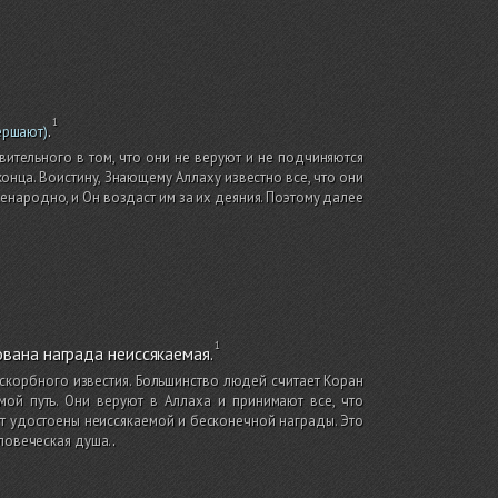
.
ершают)
ивительного в том, что они не веруют и не подчиняются
конца. Воистину, Знающему Аллаху известно все, что они
енародно, и Он воздаст им за их деяния. Поэтому далее
ована награда неиссякаемая.
 скорбного известия. Большинство людей считает Коран
ой путь. Они веруют в Аллаха и принимают все, что
т удостоены неиссякаемой и бесконечной награды. Это
еловеческая душа.
.