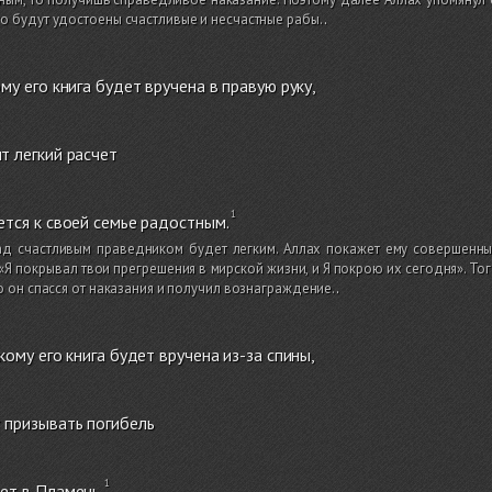
о будут удостоены счастливые и несчастные рабы.
.
ому его книга будет вручена в правую руку,
т легкий расчет
ется к своей семье радостным.
ад счастливым праведником будет легким. Аллах покажет ему совершенные
 «Я покрывал твои прегрешения в мирской жизни, и Я покрою их сегодня». Тог
то он спасся от наказания и получил вознаграждение.
.
 кому его книга будет вручена из-за спины,
 призывать погибель
ет в Пламень.