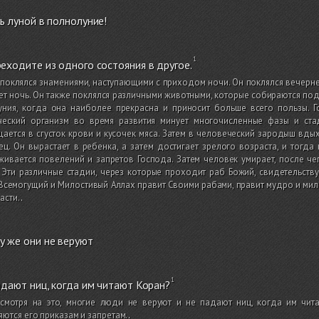
ь луной в полнолуние!
еходите из одного состояния в другое.
поклялся знамениями, наступающими с приходом ночи. Он поклялся вечерней
ет ночь. Он также поклялся различными животными, которые собираются под
уния, когда она наиболее прекрасна и приносит больше всего пользы. Г
ческий организм во время развития минует многочисленные фазы и ста
ается в сгусток крови и кусочек мяса. Затем в человеческий зародыш вдых
ц. Он вырастает в ребенка, а затем достигает зрелого возраста, и тогда
ивается повелений и запретов Господа. Затем человек умирает, после че
 Эти различные стадии, через которые проходит раб Божий, свидетельству
Всемогущий и Милостивый Аллах правит Своими рабами, правит мудро и ми
асти.
.
у же они не веруют
адают ниц, когда им читают Коран?
есмотря на это, многие люди не веруют и не падают ниц, когда им чит
ются его приказам и запретам.
.