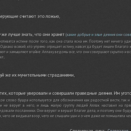
верующие считают это ложью,
 же лучше знать, что они хранят
(какие добрые и злые деяния они сов
отивятся истине после того, как она стала ясна им. Поэтому нет ничего уд
 Однако всякий, кто упрямо отрицает истину, навсегда будет лишен благого 
ют и замышляют втайне. Аллаху ведомы все, что они совершают скрытно и вс
ал:
.
уй же их мучительными страданиями,
тех, которые уверовали и совершали праведные деяния. Им угот
ое слово бушра используется для обозначения как радостной вести, так и
и не верует в него, и лишь малую группу людей Аллах наставил на прям
довали посланники. Они веруют и вершат благие дела, и поэтому они буду
о, чего не видывал взор, чего не слышали уши и о чем даже не помышляла ч
Следующая сура:
Созвездия