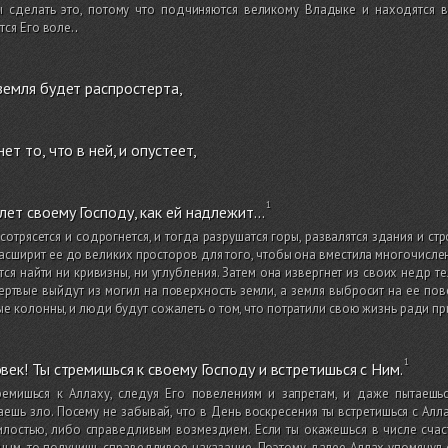
ы сделать это, потому что подчиняются великому Владыке и находятся в
тся Его воле.
.
земля будет распростерта,
нет то, что в ней, и опустеет,
лет своему Господу, как ей надлежит…
сотрясется и содрогнется, и тогда разрушатся горы, развалятся здания и с
асширит ее до великих просторов для того, чтобы она вместила многочислен
тся найти ни кривизны, ни углубления. Затем она извергнет из своих недр т
мертвые выйдут из могил на поверхность земли, а земля выбросит на ее по
е колонны, и люди будут сожалеть о том, что потратили свою жизнь ради пр
век! Ты стремишься к своему Господу и встретишься с Ним.
ремишься к Аллаху, следуя Его повелениям и запретам, и даже пытаешь
ешь зло. Посему не забывай, что в День воскресения ты встретишься с Ал
лостью, либо справедливым возмездием. Если ты окажешься в числе счас
ным, то получишь справедливое наказание. Поэтому далее Аллах упомянул 