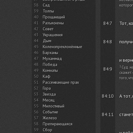
38
Сад
которог
39
Толпы
40
Прощающий
41
Разъяснены
84:7
Тот, к
42
Совет
43
Украшения
44
Дым
84:8
получи
45
Коленопреклонённые
46
Барханы
47
Мухаммад
и верн
48
Победа
Суд н
84:9
49
Комнаты
скажет:
50
Каф
того, ч
51
Рассеивающие прах
52
Гора
53
Звезда
84:10
А тот,
54
Месяц
55
Милостивый
56
Событие
84:11
станет
57
Железо
58
Препирающаяся
59
Сбор
и войд