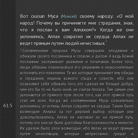
Вот сказал Муса
своему народу: «О мой
(Моисей)
народ! Почему вы причиняете мне страдания, зная,
что я послан к вам Аллахом?» Когда же они
уклонились, Аллах совратил их сердца. Аллах не
ведет прямым путем людей нечестивых.
Соплеменники пророка Мусы совершали злодеяния и
обижали своего посланника и словом, и делом. А ведь Божий
посланник заслуживает уважения и почитания. Более того,
люди обязаны повиноваться его решениям и неукоснительно
исполнять его повеления. Те же, которые причиняют ему обиды
и страдания, лишены всякого стыда и совести, ибо они
позволяют себе обижать того, кто сделал им больше добра,
чем кто бы то ни было иной, не считая Аллаха. Тем самым они
уклоняются от прямого пути после того, как этот прямой путь
стал им ясен. Когда же соплеменники Мусы сознательно
61:5
уклонились от истины, Аллах совратил их сердца. Таким было
возмездие Аллаха за тот дерзкий выбор, которым они
довольствовались. Аллах не наставил их на прямой путь,
потому что они не были достойны благосклонности и милости.
Их уделом было злое возмездие, ибо Аллах не ведет прямым
путем нечестивцев, которые непрестанно грешат и