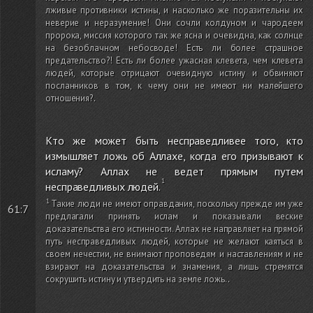
лживые противники истины, и насколько же поразительны их
неверие и неразумение! Они сочли колдуном и чародеем
пророка, миссия которого так же ясна и очевидна, как солнце
на безоблачном небосводе! Есть ли более страшное
предательство?! Есть ли более ужасная клевета, чем клевета
людей, которые отрицают очевидную истину и обвиняют
посланников в том, к чему они не имеют ни малейшего
отношения?
.
Кто же может быть несправедливее того, кто
измышляет ложь об Аллахе, когда его призывают к
исламу? Аллах не ведет прямым путем
несправедливых людей.
Такие люди не имеют оправдания, поскольку прежде им уже
61:7
предлагали принять ислам и показывали веские
доказательства его истинности. Аллах не направляет на прямой
путь несправедливых людей, которые не желают каяться в
своем нечестии, не внимают проповедям и наставлениям и не
взирают на доказательства и знамения, а лишь стремятся
сокрушить истину и утвердить на земле ложь.
.