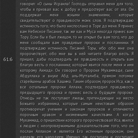
говорил: «О сыны Исраила! Господь отправил меня для того,
чтобы я призвал вас к добру и предостерег вас от зла. Он
поддержал меня ясными знамениями, которые
свидетельствуют о правдивости моих слов. Я подтверждаю
истинность того, что было ниспослано в Торе до меня. Я принес
вам Небесное Писание, так же как и Муса некогда принес вам
Тору. Если бы я был лжецом, то не открыл бы вам того, что до
меня сообщали вам правдивые пророки и посланники. Я
подтверждаю истинность Писаний Торы, ибо обо мне она
пророчествует, обо мне вы в ней читаете благую весть. Я
61:6
пришел, дабы подтвердить ее правдивость и открыть вам
благую весть о посланнике, который явится после меня и имя
которому Ахмад». Он говорил о Пророке Мухаммаде, сыне
Абдуллаха и внуке Абд аль-Мутталиба, прямом потомке
старейшины арабов Хашима. Таким образом, пророк Иса, как и
все остальные пророки Аллаха, подтвердил правдивость
предыдущего пророка и принес весть о будущем пророке.
Отнюдь не так поступают лжецы, претендующие на место
Божьего избранника, которые самым неистовым образом
противоречат учениям и законам пророков и отличаются
порочным нравом и низменными качествами. А когда
Мухаммад, о пришествии которого пророчествовал Иса, явился
к людям с неопровержимыми доказательствами того, что он
послан Аллахом и является Его истинным пророком, они
нарекли его чародеем. Именно так поступали и поступают