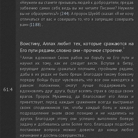
«Неужели вы станете призывать людей к добродетели, предав
забвению самих себя, ведь вы же читаете Писание? Неужели
вы не образумитесь?»
(
2:44
)
. А пророк Шуейб сказал: «Я не хочу
отличаться от вас и совершать то, что я запрещаю совершать
вам»
(
11:88
)
.
.
Воистину, Аллах любит тех, которые сражаются на
Его пути рядами, словно они - прочное строение.
Аллах вдохновил Своих рабов на борьбу на Его пути и
научил их тому, как ее следует вести. Вступая в битву,
верующие должны сражаться плотными, стройными рядами,
дабы в их рядах не было бреши. Благодаря такому боевому
порядку бойцы будут чувствовать, что все они находятся в
равном положении, смогут лучше поддерживать и
61:4
вдохновлять друг друга, будут вселять страх в сердца своих
врагов. Пророк Мухаммад, да благословит его Аллах и
приветствует, перед каждым сражением всегда выстраивал
своих сподвижников так, чтобы каждый боец и каждое
подразделение знали свою позицию и не надеялись на
других. Благодаря этому они успешно выполняли боевую
задачу и добивались цели. Более того, благодаря подобной
постановке вопроса можно довести до конца любое
начинание и достичь совершенства.
.