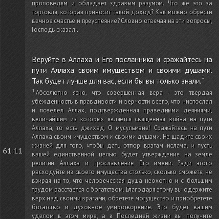
проповедям и обладает здравым разумом. Что же это за
торговля, которая приносит такой доход? Как можно обрести
вечное счастье и преуспеяние? Словно отвечая на эти вопросы,
Господь сказал:
.
Веруйте в Аллаха и Его посланника и сражайтесь на
пути Аллаха своим имуществом и своими душами.
Так будет лучше для вас, если бы вы только знали.
Абсолютно ясно, что совершенная вера - это твердая
убежденность в правдивости и верности всего, что ниспослал
и повелел Аллах, подтвержденная праведными деяниями,
величайшим из которых является священная война на пути
Аллаха, то есть джихад. О мусульмане! Сражайтесь на пути
Аллаха своим имуществом и своими душами. Не щадите своих
жизней для того, чтобы дать отпор врагам ислама, и пусть
61:11
вашей единственной целью будет утверждение на земле
религии Аллаха и прославление Его имени. Ради этого
расходуйте из своего имущества столько, сколько сможете, не
взирая на то, что человеческая душа неохотно и с большим
трудом расстается с богатством. Благодаря этому вы одержите
верх над своими врагами, обретете могущество и приобретете
богатство и духовное умиротворение. Это будет вашим
уделом в этом мире, а в Последней жизни вы получите