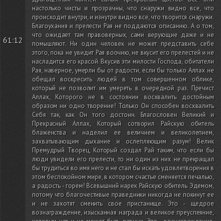
настолько чисты и прозрачны, что снаружи видно все, что
происходит внутри, и изнутри видно все, что творится снаружи.
Благоухания и прелести Рая не поддаются описанию. А о том,
что ожидает там правоверных, сами верующие даже и не
61:12
помышляют. Ни один человек не может представить себе
этого, пока не увидит Рая воочию, не вкусит его прелестей и не
насладится его красой. Вкусив эти милости Господа, обитатели
Рая, наверное, умерли бы от радости, если бы только Аллах не
обещал воскресить людей в том совершенном облике,
который не позволит им умереть в очередной раз. Пречист
Аллах, Которого не в состоянии восхвалить достойным
образом ни одно творение! Только Он способен восхвалить
Себя так, как Он того достоин. Благословен Великий и
Прекрасный Аллах, Который сотворил Райскую обитель
блаженства и наделил ее величием и великолепием,
захватывающим дыхание и ослепляющим разум! Велик
Премудрый Творец, Который создал Рай таким, что если бы
люди увидели его прелести, то ни один из них не прекращал
бы трудиться во имя него и не стал бы искать удовлетворения в
этом беспокойном мире, в котором счастье сменяется печалью,
а радость - горем! Всевышний нарек Райскую обитель Эдемом,
потому что благочестивые праведники никогда не покинут ее
и не захотят сменить свое пристанище. Это - щедрое
вознаграждение, изысканная награда и великое преуспеяние,