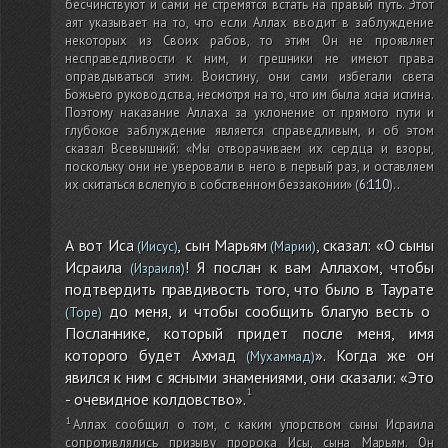
бесчинствуют и сами не стремятся встать на правый путь. Этот
аят указывает на то, что если Аллах вводит в заблуждение
некоторых из Своих рабов, то этим Он не проявляет
несправедливости к ним, и грешники не имеют права
оправдываться этим. Воистину, они сами избегали света
Божьего руководства, несмотря на то, что им была ясна истина.
Поэтому наказание Аллаха за уклонение от прямого пути и
глубокое заблуждение является справедливым, и об этом
сказал Всевышний: «Мы отворачиваем их сердца и взоры,
поскольку они не уверовали в него в первый раз, и оставляем
их скитаться вслепую в собственном беззаконии»
(
6:110
)
.
.
А вот Иса
, сын Марьям
, сказал: «О сыны
(Иисус)
(Марии)
Исраила
! Я послан к вам Аллахом, чтобы
(Израиля)
подтвердить правдивость того, что было в Таурате
до меня, и чтобы сообщить благую весть о
(Торе)
Посланнике, который придет после меня, имя
которого будет Ахмад
». Когда же он
(Мухаммад)
явился к ним с ясными знамениями, они сказали: «Это
- очевидное колдовство».
Аллах сообщил о том, с каким упорством сыны Исраила
сопротивлялись призыву пророка Исы, сына Марьям. Он