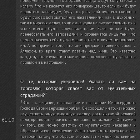
повержен. Триумф и господство всегда будут сопутствовать
исламу. Что же касается его приверженцев, то если они будут
верны его заповедям, будут озарять свой путь его светом и
будут руководствоваться его наставлениями как в духовных,
так и в мирских делах, то ни одна душа не сможет сломить их и
успех всегда будет сопутствовать им. Если же они будут
пренебрегать его заповедями и ограничатся лишь тем, что
просто нарекут себя мусульманами, то это ничем не поможет
им. А по причине того, что они предали забвению завет с
Аллахом, их враги станут править над ними. Это известно
каждому, кто изучал и анализировал положение мусульман в
прошлом и в настоящем.
.
О те, которые уверовали! Указать ли вам на
торговлю, которая спасет вас от мучительных
страданий?
Это - завещание, наставление и назидание Милосердного
Господа Своим верующим рабам. Он сообщил им то, как можно
осуществить самую выгодную сделку, достичь самой великой
61:10
цели, претворить в жизнь самое заветное желание. Он научил
их тому, как можно спастись от мучительного наказания и
обрести вечное преуспеяние. Аллах сравнил это преуспеяние с
товаром, потому что обрести его желает каждый, кто внимает