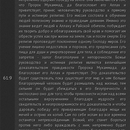
что Пророк Мухаммад, да благословит его Аллах и
приветствует, принес человечеству руководство к прямому
пути и истинную религию. Его миссия состояла в обучении
людей полезному знанию и праведным деяниям. Именно это
знание ведет людей к Аллаху и Райской обители, побуждает
их творить добро и облагораживать свой нрав и помогает им
обрести успех как при жизни на земле, так и после смерти. Его
религия проповедует поклонение одному Господу миров. Его
учение лишено недостатков и пороков, его предписания суть
пища для души и умиротворение для тела, а соблюдение его
запретов - залог благополучия и непорочности. Божье
руководство и истинная религия являются величайшим
доказательством правдивости Пророка Мухаммада, да
благословит его Аллах и приветствует. Это доказательство
61:9
будет существовать, пока существует этот мир, и чем больше
благоразумный человек будет размышлять над жизнью, тем
сильнее он будет убеждаться в его безупречности. А
ниспослано оно для того, чтобы превознести ислам над всеми
остальными вероучениями благодаря мудрости его
свидетельств и неопровержимости его доказательств и чтобы
даровать победу его приверженцам благодаря мощи их
мечей и острию их копий. Сам по себе ислам во все времена
останется непревзойденным. Всякий, кто станет бороться
против него либо враждовать с ним, непременно будет