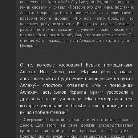
непременно войдет в Рай». Абу Саид аль-Худри был поражен
этими словами и сказал: «Повтори это для меня, посланник
Аллаха». Пророк, да благословит его Аллах и приветствует,
повторил это и добавил: «Но есть нечто большее, что
позволяет рабу подняться в Раю на сто ступеней выше, а
расстояние между каждыми ступенями равно расстоянию
между небом и землей». Абу Саид спросил: «Что же это?» Он
ответил: «Это - джихад на пути Аллаха». Этот хадис передал
Муслим.
.
О те, которые уверовали! Будьте помощниками
Аллаха. Иса
, сын Марьям
, сказал
(Иисус)
(Марии)
апостолам: «Кто будет моим помощником на пути к
Аллаху?» Апостолы ответили: «Мы - помощники
Аллаха». Часть сынов Исраила
уверовала, а
(Израиля)
другая часть не уверовала. Мы поддержали тех,
которые уверовали, в борьбе с их врагами, и они
вышли победителями.
О верующие! Помогайте религии своего Господа словом и
делом. Для этого вы сами должны руководствоваться
предписаниями этой религии, призывать к ней других и
бороться своими руками и своим имуществом с каждым, кто