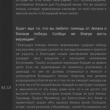
которым нет и не может быть равных. Это - вознаграждение,
уготованное Аллахом для Последней жизни. Что же касается
пользы, которую правоверные извлекают из этой торговли в
мирской жизни, то Всевышний Аллах сказал:
.
Будет еще то, что вы любите: помощь от Аллаха и
близкая победа. Сообщи же благую весть
верующим!
Благодаря помощи Аллаха правоверные одержат победу
над врагами, которая сделает их могущественными и принесет
им радость, а благодаря новым завоеваниям мусульмане
расширят свои владения и завладеют несметными
богатствами. Таково воздаяние верующим борцам за правое
дело. Если же правоверным не привелось участвовать в
джихаде, то они не должны отчаиваться в милости и
добродетели Всевышнего Аллаха. Напротив, они должны
возрадоваться благой вести о том, что их ожидает награда как
в этой, так и в Последней жизни. Каждый из них будет поощрен
61:13
в зависимости от его веры, даже если он и не достиг той
высокой ступени, на которую взошли борцы на пути Аллаха.
Однажды Пророк Мухаммад, да благословит его Аллах и
приветствует, сказал: «Кто признал Аллаха своим Господом,
ислам - своей религией, а Мухаммада - своим Посланником, тот