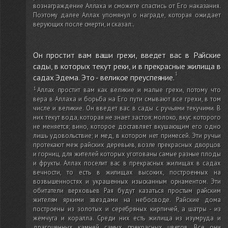
вознаграждение Аллаха и сможете спастись от Его наказания.
Поэтому далее Аллах упомянул о награде, которая ожидает
верующих после смерти, и сказал:
.
Он простит вам ваши грехи, введет вас в Райские
сады, в которых текут реки, и в прекрасные жилища в
садах Эдема. Это - великое преуспеяние.
Аллах простит вам как великие и малые грехи, потому что
вера в Аллаха и борьба на Его пути смывают все грехи, в том
числе и великие. Он введет вас в сады с ручьями текучими. В
них текут вода, которая не знает застоя; молоко, вкус которого
не меняется; вино, которое доставляет вкушающим его одно
лишь удовольствие; и мед, в котором нет примесей. Эти ручьи
протекают меж райских деревьев, возле прекрасных дворцов
и горниц, для жителей которых уготованы самые разные плоды
и фрукты. Аллах поселит вас в прекрасных жилищах в садах
вечности, то есть в жилищах высоких, построенных на
возвышенностях и украшенных изысканным орнаментом. Эти
обитатели верховьев Рая будут казаться простым райским
жителям яркими звездами на небосводе. Райские дома
построены из золотых и серебряных кирпичей, а шатры - из
жемчуга и коралла. Среди них есть жилища из изумруда и
драгоценных камней самых прекрасных цветов. Все они