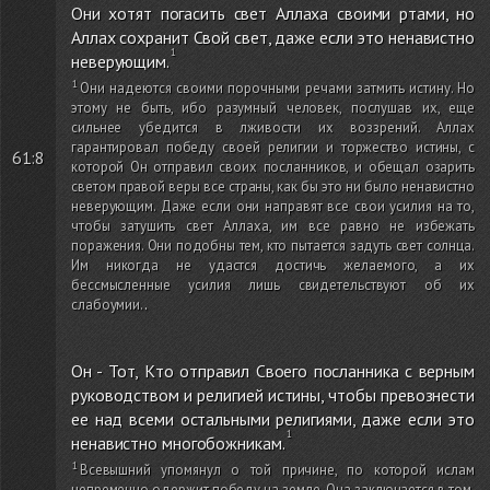
Они хотят погасить свет Аллаха своими ртами, но
Аллах сохранит Свой свет, даже если это ненавистно
неверующим.
Они надеются своими порочными речами затмить истину. Но
этому не быть, ибо разумный человек, послушав их, еще
сильнее убедится в лживости их воззрений. Аллах
гарантировал победу своей религии и торжество истины, с
61:8
которой Он отправил своих посланников, и обещал озарить
светом правой веры все страны, как бы это ни было ненавистно
неверующим. Даже если они направят все свои усилия на то,
чтобы затушить свет Аллаха, им все равно не избежать
поражения. Они подобны тем, кто пытается задуть свет солнца.
Им никогда не удастся достичь желаемого, а их
бессмысленные усилия лишь свидетельствуют об их
слабоумии.
.
Он - Тот, Кто отправил Своего посланника с верным
руководством и религией истины, чтобы превознести
ее над всеми остальными религиями, даже если это
ненавистно многобожникам.
Всевышний упомянул о той причине, по которой ислам
непременно одержит победу на земле. Она заключается в том,