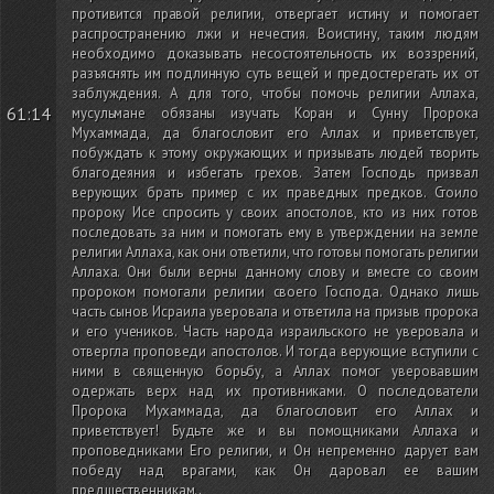
противится правой религии, отвергает истину и помогает
распространению лжи и нечестия. Воистину, таким людям
необходимо доказывать несостоятельность их воззрений,
разъяснять им подлинную суть вещей и предостерегать их от
заблуждения. А для того, чтобы помочь религии Аллаха,
61:14
мусульмане обязаны изучать Коран и Сунну Пророка
Мухаммада, да благословит его Аллах и приветствует,
побуждать к этому окружающих и призывать людей творить
благодеяния и избегать грехов. Затем Господь призвал
верующих брать пример с их праведных предков. Стоило
пророку Исе спросить у своих апостолов, кто из них готов
последовать за ним и помогать ему в утверждении на земле
религии Аллаха, как они ответили, что готовы помогать религии
Аллаха. Они были верны данному слову и вместе со своим
пророком помогали религии своего Господа. Однако лишь
часть сынов Исраила уверовала и ответила на призыв пророка
и его учеников. Часть народа израильского не уверовала и
отвергла проповеди апостолов. И тогда верующие вступили с
ними в священную борьбу, а Аллах помог уверовавшим
одержать верх над их противниками. О последователи
Пророка Мухаммада, да благословит его Аллах и
приветствует! Будьте же и вы помощниками Аллаха и
проповедниками Его религии, и Он непременно дарует вам
победу над врагами, как Он даровал ее вашим
предшественникам.
.