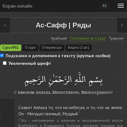
Коран онлайн
61
Ас-Сафф
|
Ряды
<
>
Арабский
Толкование ас-Саади
Транслит
Сура №61
О суре
О переводе
Видео (2 шт.)
Подсказки и дополнения к тексту (круглые скобки)
Увеличенный шрифт
بِسْمِ اللَّهِ الرَّحْمَٰنِ الرَّحِيمِ
С именем Аллаха, Милостивого, Милосердного!
Славит Аллаха то, что на небесах, и то, что на земле.
Он - Могущественный, Мудрый.
Это - напоминание о величии и неограниченной власти
Всеблагого и Всевышнего Господа, которому покорно все