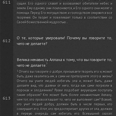
61:1
сущее. Его одного славят и восхваляют обитатели небес и
земли. Ему одному они поклоняются, и Его одного они молят о
помощи. Перед Его могуществом и господством смиряются все
творения. Он творит и повелевает только в соответствии со
Своей божественной мудростью.
.
О те, которые уверовали! Почему вы говорите то,
61:2
чего не делаете?
Велика ненависть Аллаха к тому, что вы говорите то,
чего не делаете.
Отчего вы говорите о добре, призываете творить его и, может
быть, даже хвалитесь им, а сами не претворяете этого в жизнь?
Отчего вы учите людей избегать зла и, может быть, даже
делаете вид, что далеки от него, тогда как сами погрязли в
пороках и злодеяниях? Разве подобает верующим поступать
таким образом? Кто может быть более ненавистным Аллаху,
61:3
чем тот, кто провозглашает то, чего не выполняет сам? Всякий,
кто учит людей добру, должен быть в числе первых, кто
совершает его. А тот, кто предостерегает других от зла, должен
в первую очередь сам избегать его. Всевышний сказал: