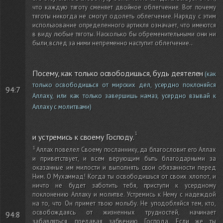
что каждую тяготу сменяет двойное облегчение. Вот почему
тяготы никогда не смогут одолеть облегчение. Наряду с этим
использование определенного артикля означает, что имеются
в виду любые тяготы. Насколько бы обременительными они ни
были, вслед за ними непременно наступит облегчение.
.
Посему, как только освободишься, будь деятелен
(как
только освободишься от мирских дел, усердно поклоняйся
94:7
Аллаху, или как только завершишь намаз, усердно взывай к
Аллаху с молитвами)
и устремись к своему Господу.
Аллах повелел Своему посланнику, да благословит его Аллах
и приветствует, и всем верующим быть благодарными за
оказанные им милости и выполнять свои обязанности перед
Ним. О Мухаммад! Когда ты освободишься от своих хлопот, и
ничто не будет заботить тебя, приступи к усердному
поклонению Аллаху и молитве. Устремись к Нему с надеждой
на то, что Он примет твою мольбу. Не уподобляйся тем, кто,
освобождаясь от жизненных трудностей, начинает
94:8
забавляться, предавая забвению Господа. Если же ты