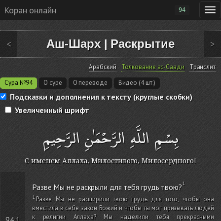
Коран онлайн
94
Аш-Шарх
|
Раскрытие
<
>
Арабский
Толкование ас-Саади
Транслит
Сура №94
О суре
О переводе
Видео (4 шт.)
Подсказки и дополнения к тексту (круглые скобки)
Увеличенный шрифт
بِسْمِ اللَّهِ الرَّحْمَٰنِ الرَّحِيمِ
С именем Аллаха, Милостивого, Милосердного!
Разве Мы не раскрыли для тебя грудь твою?
Разве Мы не расширили твою грудь для того, чтобы она
вместила в себе закон Божий и чтобы ты мог призывать людей
к религии Аллаха? Мы наделили тебя прекрасными
94:1