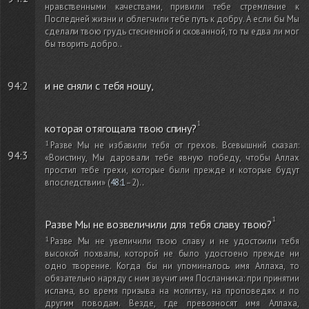
нравственными качествами, привили тебе стремление к
Последней жизни и облегчили тебе путь к добру. А если бы Мы
сделали твою грудь стесненной и скованной, то ты едва ли мог
бы творить добро.
.
94:2
и не сняли с тебя ношу,
которая отягощала твою спину?
Разве Мы не избавили тебя от грехов. Всевышний сказал:
94:3
«Воистину, Мы даровали тебе явную победу, чтобы Аллах
простил тебе грехи, которые были прежде и которые будут
впоследствии»
(
48:1
–2)
.
.
Разве Мы не возвеличили для тебя славу твою?
Разве Мы не увеличили твою славу и не удостоили тебя
высокой похвалы, которой не было удостоено прежде ни
одно творение. Когда бы ни упоминалось имя Аллаха, то
обязательно наряду с ним звучит имя Посланника: при принятии
ислама, во время призыва на молитву, на проповедях и по
другим поводам. Везде, где превозносят имя Аллаха,