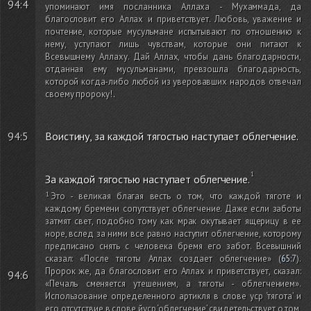
94:4
упоминают имя посланника Аллаха - Мухаммада, да
благословит его Аллах и приветствует. Любовь, уважение и
почтение, которые мусульмане испытывают по отношению к
нему, уступают лишь чувствам, которые они питают к
Всевышнему Аллаху. Дай Аллах, чтобы дань благодарности,
отданная ему мусульманами, превзошла благодарность,
которой когда-либо любой из уверовавших народов отвечал
своему пророку!
.
94:5
Воистину, за каждой тягостью наступает облегчение.
За каждой тягостью наступает облегчение.
Это - великая благая весть о том, что каждой тяготе и
каждому бремени сопутствует облегчение. Даже если заботы
затмят свет, подобно тому как мрак окутывает ящерицу в ее
норе, вслед за ними все равно наступит облегчение, которому
предписано снять с человека бремя его забот. Всевышний
сказал: «После тяготы Аллах создает облегчение»
(
65:7
)
.
Пророк же, да благословит его Аллах и приветствует, сказал:
94:6
«Печаль сменяется утешением, а тяготы - облегчением».
Использование определенного артикля в слове уср ‘тягота’ и
его отсутствие в слове йуср ‘облегчение’ свидетельствует о том,