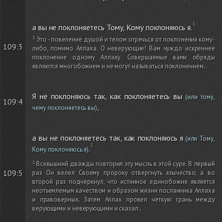
а вы не поклоняетесь Тому, Кому поклоняюсь я.
Это - повеление душой и телом отречься от поклонения кому-
109:3
либо, помимо Аллаха. О неверующие! Вам чуждо искреннее
поклонение одному Аллаху. Совершаемые вами обряды
являются многобожием и не могут называться поклонением.
.
Я не поклоняюсь так, как поклоняетесь вы
(или тому,
109:4
,
чему поклоняетесь вы)
а вы не поклоняетесь так, как поклоняюсь я
(или Тому,
.
Кому поклоняюсь я)
Всевышний дважды повторил эту мысль в этой суре. В первый
109:5
раз Он велел Своему пророку отвергнуть язычество, а во
второй раз подчеркнул, что истинное единобожие является
неотъемлемым качеством и образом жизни посланника Аллаха
и правоверных. Затем Аллах провел четкую грань между
верующими и неверующими и сказал:
.