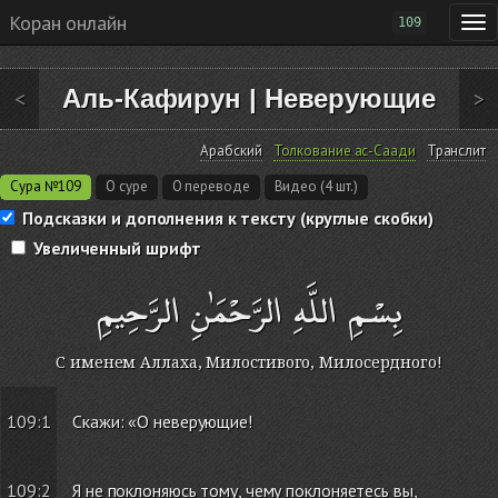
Коран онлайн
109
Аль-Кафирун
|
Неверующие
<
>
Арабский
Толкование ас-Саади
Транслит
Сура №109
О суре
О переводе
Видео (4 шт.)
Подсказки и дополнения к тексту (круглые скобки)
Увеличенный шрифт
بِسْمِ اللَّهِ الرَّحْمَٰنِ الرَّحِيمِ
С именем Аллаха, Милостивого, Милосердного!
109:1
Скажи: «О неверующие!
109:2
Я не поклоняюсь тому, чему поклоняетесь вы,