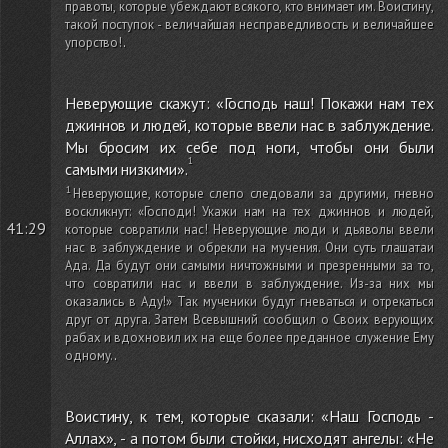
правоты, которые убеждают всякого, кто внимает им. Воистину,
такой поступок - величайшая несправедливость и величайшее
упорство!
.
Неверующие скажут: «Господь наш! Покажи нам тех
джиннов и людей, которые ввели нас в заблуждение.
Мы бросим их себе под ноги, чтобы они были
самыми низкими».
Неверующие, которые слепо следовали за другими, гневно
воскликнут: «Господи! Укажи нам на тех джиннов и людей,
41:29
которые совратили нас! Неверующие люди и дьяволы ввели
нас в заблуждение и обрекли на мучения. Они суть глашатаи
Ада. Да будут они самыми ничтожными и презренными за то,
что совратили нас и ввели в заблуждение. Из-за них мы
оказались в Аду!» Так мученики будут гневаться и отрекаться
друг от друга. Затем Всевышний сообщил о Своих верующих
рабах и вдохновил их на еще более преданное служение Ему
одному.
.
Воистину, к тем, которые сказали: «Наш Господь -
Аллах», - а потом были стойки, нисходят ангелы: «Не