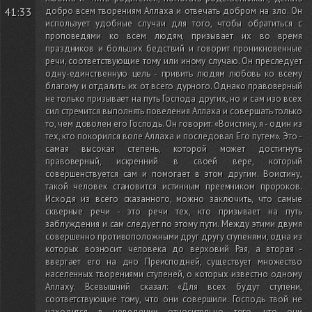
41:33
добро всем творениям Аллаха и отвечать добром на зло. Он
использует удобные случаи для того, чтобы обратиться с
проповедями ко всем людям, призывает их во время
праздников и больших бедствий и говорит проникновенные
речи, соответствующие тому или иному случаю. Он преследует
одну-единственную цель - привить людям любовь ко всему
благому и отдалить их от всего дурного. Однако правоверный
не только призывает на путь Господа других, но и сам изо всех
сил стремится выполнять повеления Аллаха и совершать только
то, чем доволен его Господь. Он говорит: «Воистину, я - один из
тех, кто покорился воле Аллаха и последовал Его путем». Это -
самая высокая степень, которой может достигнуть
правоверный, искренний в своей вере, который
совершенствуется сам и помогает в этом другим. Воистину,
такой человек становится истинным преемником пророков.
Исходя из всего сказанного, можно заключить, что самые
скверные речи - это речи тех, кто призывает на путь
заблуждения и сам следует по этому пути. Между этими двумя
совершенно противоположными друг другу ступенями, одна из
которых возносит человека до верховий Рая, а вторая -
ввергает его на дно Преисподней, существует множество
населенных творениями ступеней, о которых известно одному
Аллаху. Всевышний сказал: «Для всех будут ступени,
соответствующие тому, что они совершили. Господь твой не
находится в неведении относительно того, что они