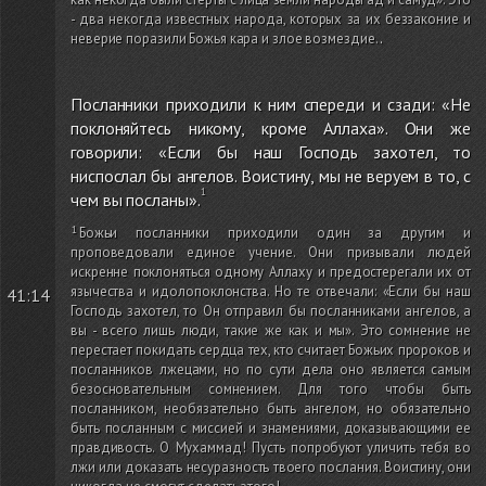
- два некогда известных народа, которых за их беззаконие и
неверие поразили Божья кара и злое возмездие.
.
Посланники приходили к ним спереди и сзади: «Не
поклоняйтесь никому, кроме Аллаха». Они же
говорили: «Если бы наш Господь захотел, то
ниспослал бы ангелов. Воистину, мы не веруем в то, с
чем вы посланы».
Божьи посланники приходили один за другим и
проповедовали единое учение. Они призывали людей
искренне поклоняться одному Аллаху и предостерегали их от
язычества и идолопоклонства. Но те отвечали: «Если бы наш
41:14
Господь захотел, то Он отправил бы посланниками ангелов, а
вы - всего лишь люди, такие же как и мы». Это сомнение не
перестает покидать сердца тех, кто считает Божьих пророков и
посланников лжецами, но по сути дела оно является самым
безосновательным сомнением. Для того чтобы быть
посланником, необязательно быть ангелом, но обязательно
быть посланным с миссией и знамениями, доказывающими ее
правдивость. О Мухаммад! Пусть попробуют уличить тебя во
лжи или доказать несуразность твоего послания. Воистину, они