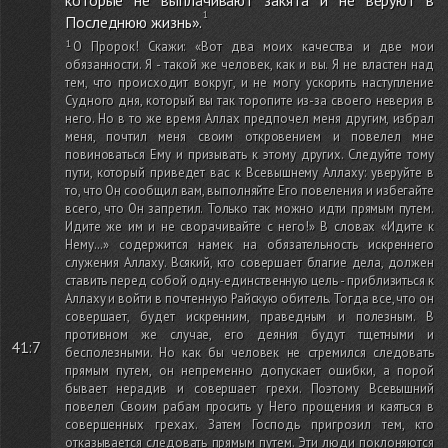
которые не выплачивают закята и не веруют в
Последнюю жизнь».
О Пророк! Скажи: «Вот два моих качества и две мои
обязанности. Я - такой же человек, как и вы. Я не властен над
тем, что происходит вокруг, и не могу ускорить наступление
Судного дня, который вы так торопите из-за своего неверия в
него. Но в то же время Аллах предпочел меня другим, избрал
меня, почтил меня своим откровением и повелел мне
повиноваться Ему и призывать к этому других. Следуйте тому
пути, который приведет вас к Всевышнему Аллаху: уверуйте в
то, что Он сообщил вам, выполняйте Его повеления и избегайте
всего, что Он запретил. Только так можно идти прямым путем.
Идите же им и не сворачивайте с него!» В словах «Идите к
Нему…» содержится намек на обязательность искреннего
служения Аллаху. Всякий, кто совершает благие дела, должен
ставить перед собой одну-единственную цель - приблизиться к
Аллаху и войти в почтенную Райскую обитель. Тогда все, что он
совершает, будет искренним, праведным и полезным. В
противном же случае, его деяния будут тщетными и
41:7
бесполезными. Но как бы человек не стремился следовать
прямым путем, он непременно допускает ошибки, а порой
бывает нерадив и совершает грехи. Поэтому Всевышний
повелел Своим рабам просить у Него прощения и каяться в
совершенных грехах. Затем Господь пригрозил тем, кто
отказывается следовать прямым путем. Эти люди поклоняются