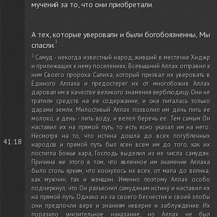
мучений за то, что они приобретали.
А тех, которые уверовали и были богобоязненны, Мы
спасли.
Самуд - некогда известный народ, живший в местечке Хиджр
и прилежащих к нему поселениях. Всевышний Аллах отправил к
ним Своего пророка Салиха, который призвал их уверовать в
Единого Аллаха и предостерег их от многобожия. Аллах
даровал им в качестве великого знамения верблюдицу. Они не
тратили средств на ее содержание, и она питалась только
дарами земли. Милостивый Аллах позволил им день пить ее
молоко, а день - пить воду, и велел беречь ее. Тем самым Он
наставил их на прямой путь, то есть ясно указал им на него.
Несмотря на то, что истина дошла до всех погубленных
41:18
народов и прямой путь был ясен всем им до того, как их
постигла Божья кара, Господь выделил из их числа самудян.
Причина же этого в том, что явленное им знамение Аллаха
было столь ярким, что коснулось их всех, от мала до велика,
как мужчин, так и женщин. Именно поэтому Аллах особо
подчеркнул, что Он разъяснил самудянам истину и наставил их
на прямой путь. Однако из-за своего бесчестия и своей злобы
они предпочли вере и знаниям неверие и заблуждение. Их
поразило унизительное наказание, но Аллах не был