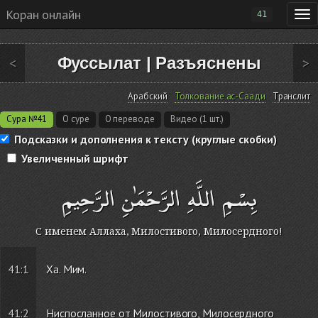
Коран онлайн
41
Фуссылат
|
Разъяснены
<
>
Арабский
Толкование ас-Саади
Транслит
Сура №41
О суре
О переводе
Видео (1 шт.)
Подсказки и дополнения к тексту (круглые скобки)
Увеличенный шрифт
بِسْمِ اللَّهِ الرَّحْمَٰنِ الرَّحِيمِ
С именем Аллаха, Милостивого, Милосердного!
41:1
Ха. Мим.
41:2
Ниспосланное от Милостивого, Милосердного