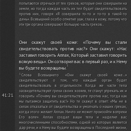
попытаются отречься от тех грехов, которые они совершили на
земле, но тогда каждая часть их тел будет свидетельствовать
против них, говоря: «Я совершила то-то и то-то в такой-то
день». Всевышний особо отметил уши, глаза и кожу, потому что
эти три органа совершают большую часть грехов.
.
Они скажут своей коже: «Почему вы стали
свидетельствовать против нас?» Они скажут: «Нас
заставил говорить Аллах, Который заставил говорить
всякую вещь». Он сотворил вас в первый раз, и к Нему
вы будете возвращены.
Слова Всевышнего «Они скажут своей коже…»
свидетельствуют о том, что каждый орган будет
свидетельствовать в отдельности. Когда же части тела
засвидетельствуют грехи своих хозяев, те станут упрекать их и
41:21
говорить: «Почему вы свидетельствуете против нас, тогда как
мы пытаемся защитить вас!» Но те скажут в ответ: «Мы не в
силах отказаться от свидетельства и умолчать о наших грехах,
когда этого желает Аллах. Ничто не может произойти вопреки
Его воле». Аллах создал ваши тела и наделил вас
многочисленными способностями, одной из которых является
дар речи, и к Нему вы будете возвращены в Последней жизни,