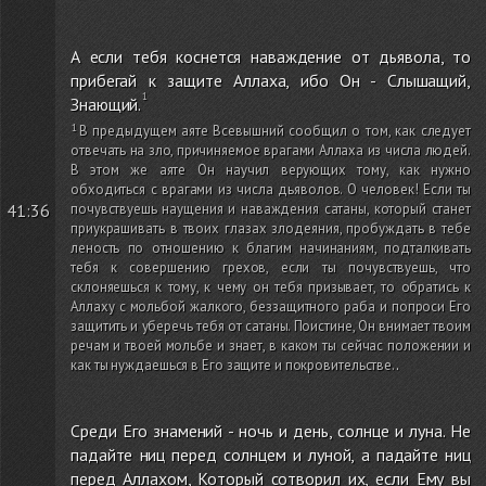
А если тебя коснется наваждение от дьявола, то
прибегай к защите Аллаха, ибо Он - Слышащий,
Знающий.
В предыдущем аяте Всевышний сообщил о том, как следует
отвечать на зло, причиняемое врагами Аллаха из числа людей.
В этом же аяте Он научил верующих тому, как нужно
обходиться с врагами из числа дьяволов. О человек! Если ты
41:36
почувствуешь наущения и наваждения сатаны, который станет
приукрашивать в твоих глазах злодеяния, пробуждать в тебе
леность по отношению к благим начинаниям, подталкивать
тебя к совершению грехов, если ты почувствуешь, что
склоняешься к тому, к чему он тебя призывает, то обратись к
Аллаху с мольбой жалкого, беззащитного раба и попроси Его
защитить и уберечь тебя от сатаны. Поистине, Он внимает твоим
речам и твоей мольбе и знает, в каком ты сейчас положении и
как ты нуждаешься в Его защите и покровительстве.
.
Среди Его знамений - ночь и день, солнце и луна. Не
падайте ниц перед солнцем и луной, а падайте ниц
перед Аллахом, Который сотворил их, если Ему вы