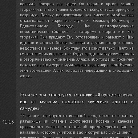
величию покорно все сущее. Он творит и правит своими
творениями, а Его знания объемлют всякую вещь, зримую и
незримую. Посему возмутительно, как смеют многобожники
отказываться от искреннего служения Великому, Могучему и
Единственному Господу, Чье предопределение
неукоснительно сбывается и которому покорны все Его
творения! Они придают Ему сотоварищей и равняют с Ним
идолов и ложных богов, качества и деяния которых полны
недостатков и изъянов. Воистину, это возмутительно! Ничто не
сможет помочь им, если они будут продолжать упрямствовать
и отворачиваться от знамений Аллаха, ибо тогда их постигнет
наказание в этом мире и мучительная кара в мире ином. Именно
этим возмездием Аллах устрашает неверующих в следующих
аятах.
.
Если же они отвернутся, то скажи: «Я предостерегаю
вас от мучений, подобных мучениям адитов и
самудян».
Если они отвернутся от истинной веры, после того как ты
41:13
разъяснишь им славные достоинства Корана и качества
превеликого Аллаха, то скажи: «Я предостерегаю вас от
наказания, которое уничтожит вас и сотрет вас с лица земли,
как некогда были стерты с лица земли народы ад и самуд». Это