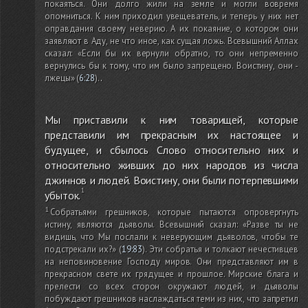
покаяться. Они долго жили на земле и могли вовремя
опомниться. К ним приходил увещеватель, и теперь у них нет
оправдания своему неверию. А их покаяние, о котором они
заявляют в Аду, не что иное, как сущая ложь. Всевышний Аллах
сказал: «Если бы их вернули обратно, то они непременно
вернулись бы к тому, что им было запрещено. Воистину, они -
лжецы»
(
6:28
)
.
.
Мы приставили к ним товарищей, которые
представили им прекрасным их настоящее и
будущее, и сбылось Слово относительно них и
относительно живших до них народов из числа
джиннов и людей. Воистину, они были потерпевшими
убыток.
Собратьями грешников, которые пытаются опровергнуть
истину, являются дьяволы. Всевышний сказал: «Разве ты не
видишь, что Мы послали к неверующим дьяволов, чтобы те
подстрекали их?»
(
19:83
)
. Эти собратья и толкают нечестивцев
на неповиновение Господу миров. Они представляют им в
прекрасном свете их грядущее и прошлое. Мирские блага и
прелести со всех сторон окружают людей, и дьяволы
побуждают грешников наслаждаться теми из них, что запретил