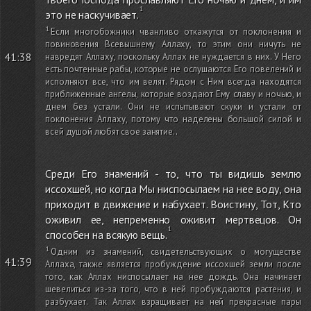
это не наскучивает.
Если многобожники чванливо откажутся от поклонения и
повиновения Всевышнему Аллаху, то этим они ничуть не
41:38
навредят Аллаху, поскольку Аллах не нуждается в них. У Него
есть почтенные рабы, которые не ослушаются Его повелений и
исполняют все, что им велят. Рядом с Ним всегда находятся
приближенные ангелы, которые воздают Ему славу и ночью, и
днем без устали. Они не испытывают скуки и устали от
поклонения Аллаху, потому что наделены большой силой и
всей душой любят свое занятие.
.
Среди Его знамений - то, что ты видишь землю
иссохшей, но когда Мы ниспосылаем на нее воду, она
приходит в движение и набухает. Воистину, Тот, Кто
оживил ее, непременно оживит мертвецов. Он
способен на всякую вещь.
Одним из знамений, свидетельствующих о могуществе
41:39
Аллаха, также является пробуждение иссохшей земли после
того, как Аллах ниспосылает на нее дождь. Она начинает
шевелиться из-за того, что в ней пробуждаются растения, и
разбухает. Так Аллах взращивает на ней прекрасные пары