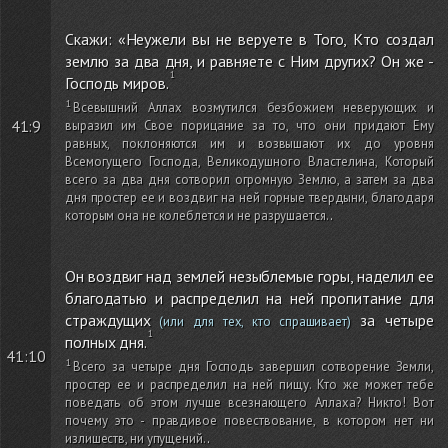
Скажи: «Неужели вы не веруете в Того, Кто создал
землю за два дня, и равняете с Ним других? Он же -
Господь миров.
Всевышний Аллах возмутился безбожием неверующих и
41:9
выразил им Свое порицание за то, что они придают Ему
равных, поклоняются им и возвышают их до уровня
Всемогущего Господа, Великодушного Властелина, Который
всего за два дня сотворил огромную Землю, а затем за два
дня простер ее и воздвиг на ней горные твердыни, благодаря
которым она не колеблется и не разрушается.
.
Он воздвиг над землей незыблемые горы, наделил ее
благодатью и распределил на ней пропитание для
страждущих
за четыре
(или для тех, кто спрашивает)
полных дня.
41:10
Всего за четыре дня Господь завершил сотворение Земли,
простер ее и распределил на ней пищу. Кто же может тебе
поведать об этом лучше всезнающего Аллаха? Никто! Вот
почему это - правдивое повествование, в котором нет ни
излишеств, ни упущений.
.