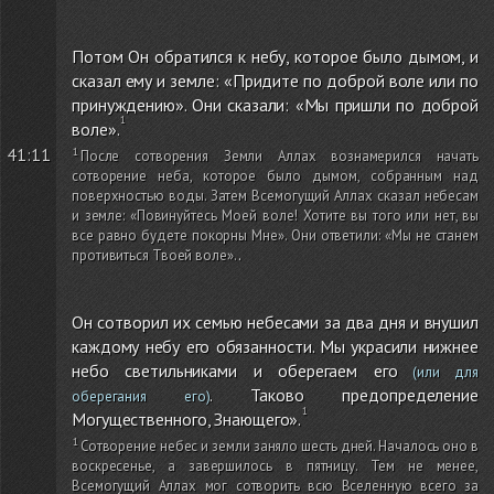
Потом Он обратился к небу, которое было дымом, и
сказал ему и земле: «Придите по доброй воле или по
принуждению». Они сказали: «Мы пришли по доброй
воле».
41:11
После сотворения Земли Аллах вознамерился начать
сотворение неба, которое было дымом, собранным над
поверхностью воды. Затем Всемогущий Аллах сказал небесам
и земле: «Повинуйтесь Моей воле! Хотите вы того или нет, вы
все равно будете покорны Мне». Они ответили: «Мы не станем
противиться Твоей воле».
.
Он сотворил их семью небесами за два дня и внушил
каждому небу его обязанности. Мы украсили нижнее
небо светильниками и оберегаем его
(или для
. Таково предопределение
оберегания его)
Могущественного, Знающего».
Сотворение небес и земли заняло шесть дней. Началось оно в
воскресенье, а завершилось в пятницу. Тем не менее,
Всемогущий Аллах мог сотворить всю Вселенную всего за