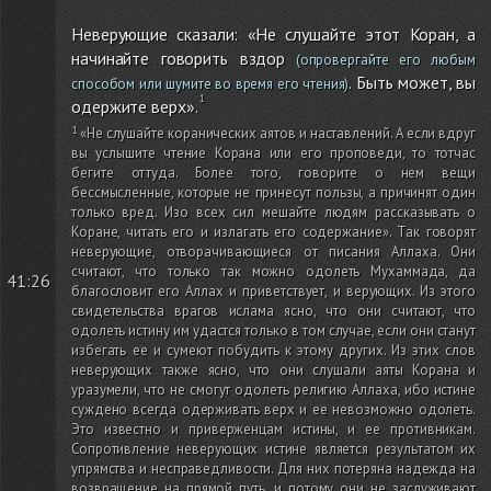
Неверующие сказали: «Не слушайте этот Коран, а
начинайте говорить вздор
(опровергайте его любым
. Быть может, вы
способом или шумите во время его чтения)
одержите верх».
«Не слушайте коранических аятов и наставлений. А если вдруг
вы услышите чтение Корана или его проповеди, то тотчас
бегите оттуда. Более того, говорите о нем вещи
бессмысленные, которые не принесут пользы, а причинят один
только вред. Изо всех сил мешайте людям рассказывать о
Коране, читать его и излагать его содержание». Так говорят
неверующие, отворачивающиеся от писания Аллаха. Они
считают, что только так можно одолеть Мухаммада, да
41:26
благословит его Аллах и приветствует, и верующих. Из этого
свидетельства врагов ислама ясно, что они считают, что
одолеть истину им удастся только в том случае, если они станут
избегать ее и сумеют побудить к этому других. Из этих слов
неверующих также ясно, что они слушали аяты Корана и
уразумели, что не смогут одолеть религию Аллаха, ибо истине
суждено всегда одерживать верх и ее невозможно одолеть.
Это известно и приверженцам истины, и ее противникам.
Сопротивление неверующих истине является результатом их
упрямства и несправедливости. Для них потеряна надежда на
возвращение на прямой путь, и потому они не заслуживают