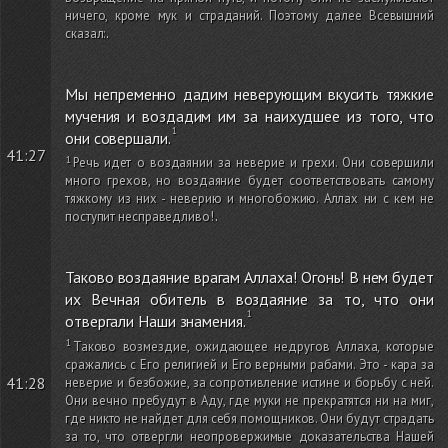
ничего, кроме мук и страданий. Поэтому далее Всевышний
сказал:
.
Мы непременно дадим неверующим вкусить тяжкие
мучения и воздадим им за наихудшее из того, что
они совершали.
41:27
Речь идет о воздаянии за неверие и грехи. Они совершили
много грехов, но воздаяние будет соответствовать самому
тяжкому из них - неверию и многобожию. Аллах ни с кем не
поступит несправедливо!
.
Таково воздаяние врагам Аллаха! Огонь! В нем будет
их Вечная обитель в воздаяние за то, что они
отвергали Наши знамения.
Таково возмездие, ожидающее недругов Аллаха, которые
сражались с Его религией и Его верными рабами. Это - кара за
41:28
неверие и безбожие, за сопротивление истине и борьбу с ней.
Они вечно пребудут в Аду, где муки не прекратятся ни на миг,
где никто не найдет для себя помощников. Они будут страдать
за то, что отвергли неопровержимые доказательства Нашей