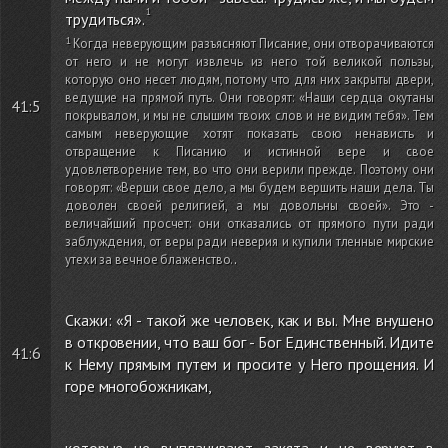
трудиться».
Когда неверующим разъясняют Писание, они отворачиваются
от него и не могут извлечь из него той великой пользы,
которую оно несет людям, потому что для них закрыты двери,
ведущие на прямой путь. Они говорят: «Наши сердца окутаны
41:5
покрывалом, и мы не слышим твоих слов и не видим тебя». Тем
самым неверующие хотят показать свою ненависть и
отвращение к Писанию и истинной вере и свое
удовлетворение тем, во что они верили прежде. Поэтому они
говорят: «Верши свое дело, а мы будем вершить наши дела. Ты
доволен своей религией, а мы довольны своей». Это -
величайший просчет: они отказались от прямого пути ради
заблуждения, от веры ради неверия и купили тленные мирские
утехи за вечное блаженство.
.
Скажи: «Я - такой же человек, как и вы. Мне внушено
в откровении, что ваш бог - Бог Единственный. Идите
41:6
к Нему прямым путем и просите у Него прощения. И
горе многобожникам,