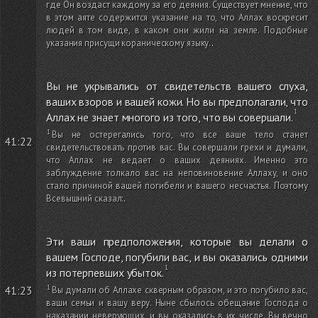
где Он воздаст каждому за его деяния. Существует мнение, что
в этом аяте содержится указание на то, что Аллах воскресит
людей в том виде, в каком они жили на земле. Подобные
указания присущи кораническому языку.
.
Вы не укрывались от свидетельств вашего слуха,
ваших взоров и вашей кожи. Но вы предполагали, что
Аллах не знает многого из того, что вы совершали.
Вы не остерегались того, что все ваше тело станет
41:22
свидетельствовать против вас. Вы совершали грехи и думали,
что Аллах не ведает о ваших деяниях. Именно это
заблуждение толкало вас на неповиновение Аллаху, и оно
стало причиной вашей погибели и вашего несчастья. Поэтому
Всевышний сказал:
.
Эти ваши предположения, которые вы делали о
вашем Господе, погубили вас, и вы оказались одними
из потерпевших убыток.
41:23
Вы думали об Аллахе скверным образом, и это погубило вас,
ваши семьи и вашу веру. Ныне сбылось обещание Господа о
наказании неверующих, и вы оказались в их числе. Вы вечно