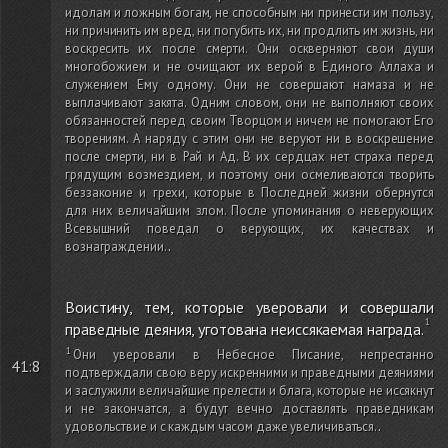
идолам и ложным богам, не способным ни принести им пользу,
ни причинить им вред, ни погубить их, ни продлить им жизнь, ни
воскресить их после смерти. Они оскверняют свои души
многобожием и не очищают их верой в Единого Аллаха и
служением Ему одному. Они не совершают намаза и не
выплачивают закята. Одним словом, они не выполняют своих
обязанностей перед своим Творцом и ничем не помогают Его
творениям. А наряду с этим они не веруют ни в воскрешение
после смерти, ни в Рай и Ад. В их сердцах нет страха перед
грядущим возмездием, и поэтому они осмеливаются творить
беззаконие и грехи, которые в Последней жизни обернутся
для них величайшим злом. После упоминания о неверующих
Всевышний поведал о верующих, их качествах и
вознаграждении.
.
Воистину, тем, которые уверовали и совершали
праведные деяния, уготована неиссякаемая награда.
Они уверовали в Небесное Писание, непрестанно
41:8
подтверждали свою веру искренними и праведными деяниями
и заслужили величайшие прелести и блага, которые не иссякнут
и не закончатся, а будут вечно доставлять праведникам
удовольствие и с каждым часом даже увеличиваться.
.