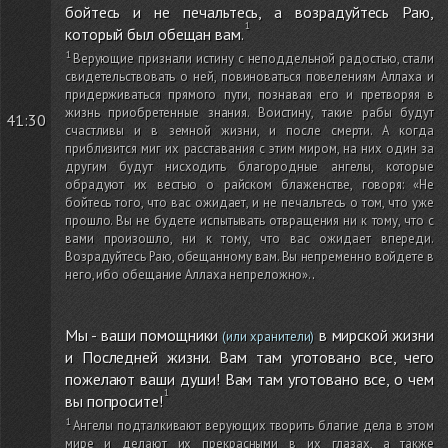
бойтесь и не печальтесь, а возрадуйтесь Раю,
который был обещан вам.
Верующие признали истину с неподдельной радостью, стали
свидетельствовать о ней, повиноваться повелениям Аллаха и
придерживаться прямого пути, познавая его и претворяя в
жизнь приобретенные знания. Воистину, такие рабы будут
41:30
счастливы и в земной жизни, и после смерти. А когда
приблизится миг их расставания с этим миром, на них один за
другим будут нисходить благородные ангелы, которые
обрадуют их вестью о райском блаженстве, говоря: «Не
бойтесь того, что вас ожидает, и не печальтесь о том, что уже
прошло. Вы не будете испытывать отвращения ни к тому, что с
вами произошло, ни к тому, что вас ожидает впереди.
Возрадуйтесь Раю, обещанному вам. Вы непременно войдете в
него, ибо обещание Аллаха непреложно».
.
Мы - ваши помощники
в мирской жизни
(или хранители)
и Последней жизни. Вам там уготовано все, чего
пожелают ваши души! Вам там уготовано все, о чем
вы попросите!
Ангелы подталкивают верующих творить благие дела в этом
мире и делают их прекрасными в их глазах, а также