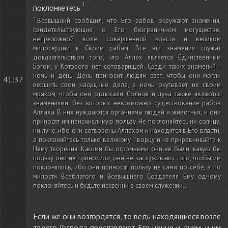
поклоняетесь.
Всевышний сообщил, что Его рабов окружают знамения,
свидетельствующие о Его безграничном могуществе,
непреложной воле, совершенной власти и великом
милосердии к Своим рабам. Все эти знамения служат
доказательством того, что Аллах является Единственным
Богом, у Которого нет сотоварищей. Среди таких знамений -
ночь и день. День приносит людям свет, чтобы они могли
41:37
вершить свои насущные дела, а ночь окутывает их своим
мраком, чтобы они отдыхали. Солнце и луна также являются
знамениями, без которых невозможно существование рабов
Аллаха. В них нуждаются организмы людей и животных, и они
приносят им неисчислимую пользу. Не поклоняйтесь ни солнцу,
ни луне, ибо они сотворены Аллахом и находятся в Его власти,
а поклоняйтесь только великому Творцу и не приравнивайте к
Нему творения. Какими бы огромными они не были, какую бы
пользу они не приносили, они не заслуживают того, чтобы им
поклонялись, ибо они приносят пользу не сами по себе, а по
милости Всеблагого и Всевышнего Создателя. Ему одному
поклоняйтесь и будьте искренни в своем служении.
.
Если же они возгордятся, то ведь находящиеся возле
твоего Господа прославляют Его ночью и днем, и им