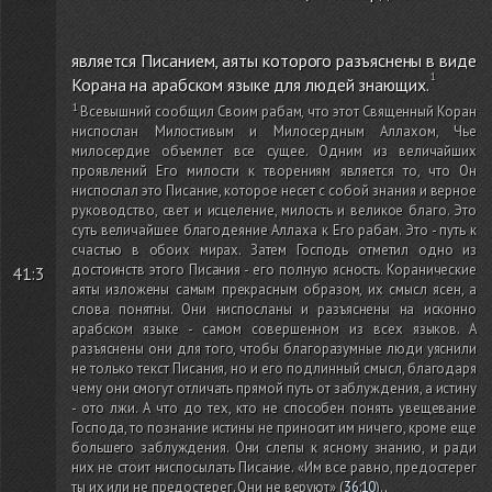
является Писанием, аяты которого разъяснены в виде
Корана на арабском языке для людей знающих.
Всевышний сообщил Своим рабам, что этот Священный Коран
ниспослан Милостивым и Милосердным Аллахом, Чье
милосердие объемлет все сущее. Одним из величайших
проявлений Его милости к творениям является то, что Он
ниспослал это Писание, которое несет с собой знания и верное
руководство, свет и исцеление, милость и великое благо. Это
суть величайшее благодеяние Аллаха к Его рабам. Это - путь к
счастью в обоих мирах. Затем Господь отметил одно из
достоинств этого Писания - его полную ясность. Коранические
41:3
аяты изложены самым прекрасным образом, их смысл ясен, а
слова понятны. Они ниспосланы и разъяснены на исконно
арабском языке - самом совершенном из всех языков. А
разъяснены они для того, чтобы благоразумные люди уяснили
не только текст Писания, но и его подлинный смысл, благодаря
чему они смогут отличать прямой путь от заблуждения, а истину
- ото лжи. А что до тех, кто не способен понять увещевание
Господа, то познание истины не приносит им ничего, кроме еще
большего заблуждения. Они слепы к ясному знанию, и ради
них не стоит ниспосылать Писание. «Им все равно, предостерег
ты их или не предостерег. Они не веруют»
(
36:10
)
.
.