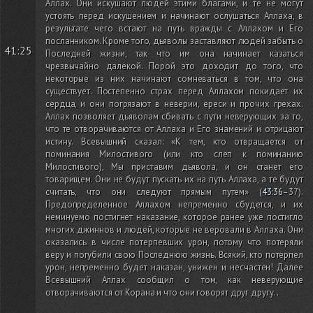
Аллах. Они искушают людей этими благами, и те не могут
устоять перед искушением и начинают ослушаться Аллаха, в
результате чего встают на путь вражды с Аллахом и Его
посланником. Кроме того, дьяволы заставляют людей забыть о
41:25
Последней жизни, так что им она начинает казаться
чрезвычайно далекой. Порой это доходит до того, что
некоторые из них начинают сомневаться в том, что она
существует. Постепенно страх перед Аллахом покидает их
сердца, и они погрязают в неверии, ереси и прочих грехах.
Аллах позволяет дьяволам сбивать с пути неверующих за то,
что те отворачиваются от Аллаха и Его знамений и отрицают
истину. Всевышний сказал: «К тем, кто отвращается от
поминания Милостивого
(или кто слеп к поминанию
Милостивого)
, Мы приставим дьявола, и он станет его
товарищем. Они не будут пускать их на путь Аллаха, а те будут
считать, что они следуют прямым путем»
(
43:36
–37)
.
Предопределенное Аллахом непременно сбудется, и их
неминуемо постигнет наказание, которое ранее уже постигло
многих джиннов и людей, которые не веровали в Аллаха. Они
оказались в числе потерпевших урон, потому что потеряли
веру и погубили свою Последнюю жизнь. Всякий, кто потерпел
урон, непременно будет наказан, унижен и несчастен! Далее
Всевышний Аллах сообщил о том, как неверующие
отворачиваются от Корана и что они говорят друг другу.
.