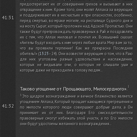
предостерегают их от совершения грехов и вызывают в них
отвращение к ним. Кроме того, они молят Аллаха за верующих
и поддерживают их в несчастьях и при опасностях, особенно,
41:31
перед смертью, во мраке могиле, на ристалище Судного дня и
на мосту Сырат, который проложен над Адской Пропастью. Они
также будут препровождать правоверных в Рай и поздравлять
их с тем, что Аллах миловал и почтил их. Всевышний сказал:
«Ангелы будут входить к ним через любые врата. Мир вам за то,
что вы проявили терпение! Как же прекрасна Последняя
обитель!»
(
13:23
–24)
. Они возвестят верующим о том, что в Раю
для них уготованы разные удовольствия и наслаждения,
которых не видывали очи, о которых не слышали уши и
которые даже не приходили в голову людям.
.
Таково угощение от Прощающего, Милосердного».
Это щедрое вознаграждение и вечное блаженство является
угощением Аллаха, Который прощает кающимся прегрешения и
41:32
по милости которого люди совершают добрые дела, а Он
принимает их от них. Благодаря Его снисходительности
правоверные смогут избежать злой участи, а по Его милости
они будут удостоены желанного вознаграждения.
.