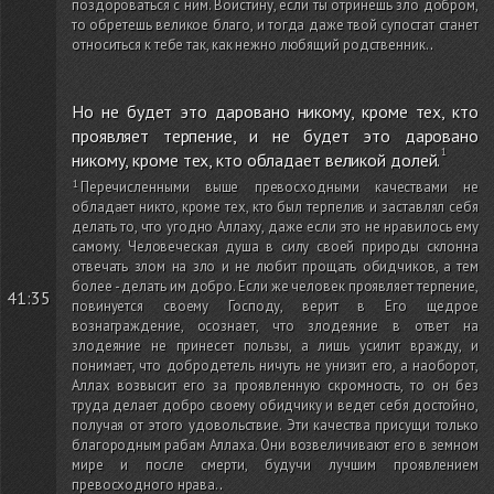
поздороваться с ним. Воистину, если ты отринешь зло добром,
то обретешь великое благо, и тогда даже твой супостат станет
относиться к тебе так, как нежно любящий родственник.
.
Но не будет это даровано никому, кроме тех, кто
проявляет терпение, и не будет это даровано
никому, кроме тех, кто обладает великой долей.
Перечисленными выше превосходными качествами не
обладает никто, кроме тех, кто был терпелив и заставлял себя
делать то, что угодно Аллаху, даже если это не нравилось ему
самому. Человеческая душа в силу своей природы склонна
отвечать злом на зло и не любит прощать обидчиков, а тем
более - делать им добро. Если же человек проявляет терпение,
41:35
повинуется своему Господу, верит в Его щедрое
вознаграждение, осознает, что злодеяние в ответ на
злодеяние не принесет пользы, а лишь усилит вражду, и
понимает, что добродетель ничуть не унизит его, а наоборот,
Аллах возвысит его за проявленную скромность, то он без
труда делает добро своему обидчику и ведет себя достойно,
получая от этого удовольствие. Эти качества присущи только
благородным рабам Аллаха. Они возвеличивают его в земном
мире и после смерти, будучи лучшим проявлением
превосходного нрава.
.