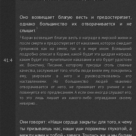
Оно возвещает благую весть и предостерегает,
однако большинство их отворачивается и не
слышит.
Коран возвещает благую весть о награде в мирской жизни и
после смерти и предостерегает от наказания, которое ожидает
грешников как на земле, так и в мире ином. Всевышний
подробно описал в Коране, какой будет эта щедрая награда,
41:4
каким будет это мучительное наказание и кто будет удостоен
их. Воистину, Писание, которому присущи столь славные
качества, заслуживает того, чтобы люди вняли ему, покорились
ему, уверовали в него и руководствовались его
наставлениями. Но большинство людей чванливо
отворачивается от него, не принимает его учение и не
повинуется его предписаниям. А если они иногда слушают его,
то это лишь лишает их какого-либо оправдания своему
неверию.
.
Они говорят: «Наши сердца закрыты для того, к чему
ты призываешь нас, наши уши поражены глухотой, а
между нами и тобой - завеса. Трудись же, и мы будем