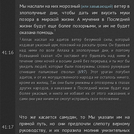
Мы наслали на них морозный
ветер в
(или завывающий)
злополучные дни, чтобы дать им вкусить муки
позора в мирской жизни. А мучения в Последней
жизни будут еще более позорными, и им не будет
оказана помощь.
Аллах наслал на адитов ветер безумной силы, который
издавал ужасный шум, похожий на раскаты грома. Он бушевал
над ними по воле Аллаха в злополучные дни, и поэтому
41:16
Всевышний сказал: «Он заставил его бушевать над ними в
течение семи ночей и восьми дней без перерыва, и ты мог бы
увидеть людей, которые были повержены, словно рухнувшие
сгнившие пальмовые стволы»
(
69:7
)
. Этот ураган погубил
адитов, и от их могущественного народа не осталось ничего,
кроме их жилищ. Так они были унижены и опозорены в глазах
других народов, а наказание в Последней жизни будет еще
более ужасным, и никто не избавит их от этого наказания, и
сами они уже ничем не смогут исправить свое положение.
.
Что же касается самудян, то Мы указали им на
прямой путь, но они предпочли слепоту верному
41:17
руководству, и их поразила молния унизительных