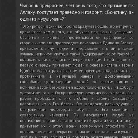
Чья речь прекраснее, чем речь того, кто призывает к
Аллаху, поступает праведно и говорит: «Воистину, я -
один из мусульман»?
Это - риторический вопрос, подразумевающий, что нет речей
прекраснее, чем у того, кто обучает незнающих, увещевает
беспечных к истине и противящихся ей, препирается со
сторонниками зла, проповедует поклонение Единому Аллаху,
призывает к нему людей и представляет его им в самом
лучшем, истинном свете, а также удерживает их от грехов и
вызывает в них ненависть и неприязнь к ним. Такой человек в
первую очередь призывает людей к основе ислама - вере в
Единого Аллаха, разъясняет им ее преимущества, спорит с ее
противниками в наилучшей манере и достойнейшими
способами, предостерегает людей от несовместимых с
истинной верой безбожием и идолопоклонством, учит добру и
удерживает от зла. Он проповедует религию Аллаха среди Его
рабов, пробуждая в них любовь к своему Создателю,
напоминая им о Его благах, Его щедрости, великодушии и
безграничном милосердии, обучая их Его славным и
совершенным качествам. Он вдохновляет людей на
постижение знаний о прямом пути из Корана и Сунны, а также
призывает их к этому всеми возможными способами. Он
воспитывает в них прекрасные нравственные качества и учит их
любить и чтить родителей, помогать родственникам, делать