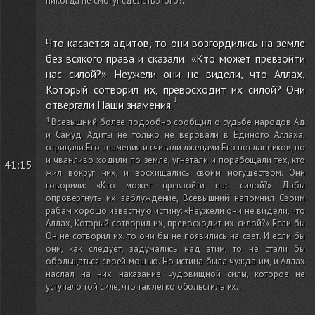
никогда не смогут сделать этого!
.
Что касается адитов, то они возгордились на земле
без всякого права и сказали: «Кто может превзойти
нас силой?» Неужели они не видели, что Аллах,
Который сотворил их, превосходит их силой? Они
отвергали Наши знамения.
Всевышний более подробно сообщил о судьбе народов Ад
и Самуд. Адиты не только не веровали в Единого Аллаха,
отрицали Его знамения и считали лжецами Его посланников, но
и чванливо ходили по земле, угнетали и порабощали тех, кто
41:15
жил вокруг них, и восхищались своим могуществом. Они
говорили: «Кто может превзойти нас силой?» Дабы
опровергнуть их заблуждение, Всевышний напомнил Своим
рабам хорошо известную истину: «Неужели они не видели, что
Аллах, Который сотворил их, превосходит их силой?» Если бы
Он не сотворил их, то они бы не появились на свет. И если бы
они, как следует, задумались над этим, то не стали бы
обольщаться своей мощью. Но истина была чужда им, и Аллах
наслал на них наказание чудовищной силы, которое не
уступало той силе, что так легко обольстила их.
.