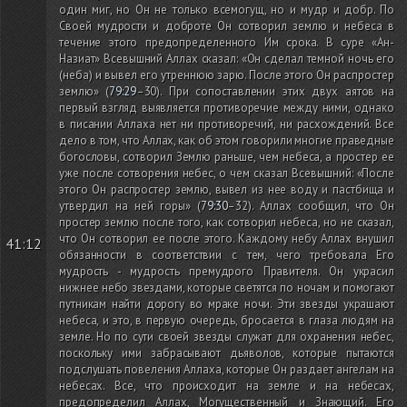
один миг, но Он не только всемогущ, но и мудр и добр. По
Своей мудрости и доброте Он сотворил землю и небеса в
течение этого предопределенного Им срока. В суре «Ан-
Назиат» Всевышний Аллах сказал: «Он сделал темной ночь его
(неба)
и вывел его утреннюю зарю. После этого Он распростер
землю»
(
79:29
–30)
. При сопоставлении этих двух аятов на
первый взгляд выявляется противоречие между ними, однако
в писании Аллаха нет ни противоречий, ни расхождений. Все
дело в том, что Аллах, как об этом говорили многие праведные
богословы, сотворил Землю раньше, чем небеса, а простер ее
уже после сотворения небес, о чем сказал Всевышний: «После
этого Он распростер землю, вывел из нее воду и пастбища и
утвердил на ней горы»
(
79:30
–32)
. Аллах сообщил, что Он
простер землю после того, как сотворил небеса, но не сказал,
что Он сотворил ее после этого. Каждому небу Аллах внушил
41:12
обязанности в соответствии с тем, чего требовала Его
мудрость - мудрость премудрого Правителя. Он украсил
нижнее небо звездами, которые светятся по ночам и помогают
путникам найти дорогу во мраке ночи. Эти звезды украшают
небеса, и это, в первую очередь, бросается в глаза людям на
земле. Но по сути своей звезды служат для охранения небес,
поскольку ими забрасывают дьяволов, которые пытаются
подслушать повеления Аллаха, которые Он раздает ангелам на
небесах. Все, что происходит на земле и на небесах,
предопределил Аллах, Могущественный и Знающий. Его