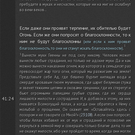
пребудете в муках и несчастии, которые ни на миг не ослабнут
во веки веков.
.
Если даже они проявят терпение, их обителью будет
Огонь. Если же они попросят о благосклонности, то к
ним не будут благосклонны
(или если к ним проявят
.
благосклонность, то они не станут искать благосклонности)
Вынести муки Геенны не под силу никому. Человек может
вынести любые страдания, но только не адские муки. Да и как
можно вынести наказание огнем, жар которого в семьдесят раз
превосходит жар того огня, который мы разжигаем на земле!
Представьте себе Ад, где бешено бурлит кипящая вода и
смердит кровавым гноем мучеников, где царит безумная стужа
и звенят тяжкими цепями и оковами грешники, где их стерегут и
бьют огромными палицами грубые стражи, где их сердца
41:24
лишаются милости и сострадания. И, в добавок к этому, на них
гневается Всемогущий Аллах, а когда они обратятся к Нему с
мольбой о прощении, Он скажет им: «Оставайтесь здесь с
позором и не говорите со Мной!»
(
23:108
)
. А если они попросят,
чтобы Аллах избавил их от мук и страданий и позволил им
вернуться в земной мир и совершать только благие дела, то им
не окажут милости, ибо уже пройдет то время, когда они могли