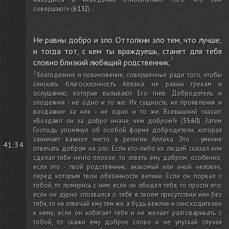
совершают»
(
6:132
)
.
.
Не равны добро и зло. Оттолкни зло тем, что лучше,
и тогда тот, с кем ты враждуешь, станет для тебя
словно близкий любящий родственник.
Благодеяния и повиновение, совершенные ради того, чтобы
снискать благосклонность Аллаха, не равны грехам и
ослушанию, которые вызывают Его гнев. Добродетель и
злодеяния - не одно и то же. Их сущность, их проявления и
воздаяние за них - не одно и то же. Всевышний сказал:
«Воздают ли за добро иначе, чем добром?»
(
55:60
)
. Затем
Господь упомянул об особой форме добродетели, которая
занимает важное место в религии Аллаха. Это - умение
41:34
отвечать добром на зло. Если кто-либо из людей сказал или
сделал тебе нечто плохое, то ответь ему добром, особенно,
если это - твой родственник, знакомый или иной человек,
перед которым твои обязанности велики. Если он порвал с
тобой, то помирись с ним; если он обидел тебя, то прости его;
если он дурно отозвался о тебе в твоем присутствии или без
тебя, то не отвечай ему тем же, а будь вежлив и снисходителен
к нему; если он избегает тебя и не желает разговаривать с
тобой, то скажи ему доброе слово и не упускай случая