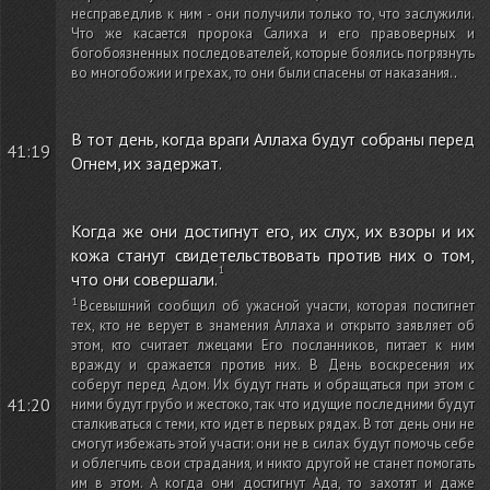
несправедлив к ним - они получили только то, что заслужили.
Что же касается пророка Салиха и его правоверных и
богобоязненных последователей, которые боялись погрязнуть
во многобожии и грехах, то они были спасены от наказания.
.
В тот день, когда враги Аллаха будут собраны перед
41:19
Огнем, их задержат.
Когда же они достигнут его, их слух, их взоры и их
кожа станут свидетельствовать против них о том,
что они совершали.
Всевышний сообщил об ужасной участи, которая постигнет
тех, кто не верует в знамения Аллаха и открыто заявляет об
этом, кто считает лжецами Его посланников, питает к ним
вражду и сражается против них. В День воскресения их
соберут перед Адом. Их будут гнать и обращаться при этом с
41:20
ними будут грубо и жестоко, так что идущие последними будут
сталкиваться с теми, кто идет в первых рядах. В тот день они не
смогут избежать этой участи: они не в силах будут помочь себе
и облегчить свои страдания, и никто другой не станет помогать
им в этом. А когда они достигнут Ада, то захотят и даже