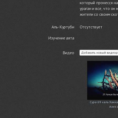
который пронесся на
ураган и все, что он
жители со своим ск
Аль-Куртуби
Отсутствует
Изучение аята
Видео
Добавить новый видеор
Сура 69 «аль Хакк
Азиз 