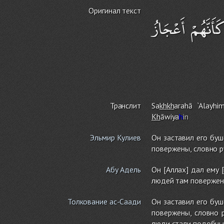
Оригинал текст
أَنَّهُمْ أَعْجَازُ
Транслит
Sa
kh
kh
arahā `Alayhi
Kh
āwiya
h
in
Эльмир Кулиев
Он заставил его буш
повержены, словно р
Абу Адель
Он [Аллах] дал ему 
людей там поверженн
Толкование ас-Саади
Он заставил его буш
повержены, словно р
люди стали подобны д