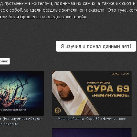
д пустынными жителями, поднимая их самих, а также их скот и
 нес с собой, увидели оседлые жители, они сказали: ‘‘Это туча, ко
отом были брошены на оседлых жителей».
Я изучил и понял данный аят!
олик
а» (Неминуемое), Абдуль
Мишари Рашид - Сура 69 «Неминуемое»
аз Захрани