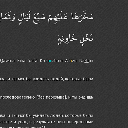
سَخَّرَهَا عَلَيْهِمْ سَبْعَ لَيَالٍ وَثَمَا
نَخْلٍ خَاوِيَةٍ
-Qawma Fīhā Şar`á Ka'a
nn
ahu
m
'A`j
ā
zu Na
kh
lin
ыва, и ты мог бы увидеть людей, которые были
 последовательно [без перерыва], и ты видишь
ыва, и ты мог бы увидеть людей, которые были
частье и ужас, в результате чего поверженные
хнули друг на друга.]]