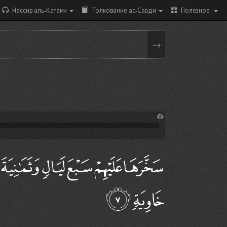
Нассир аль-Катами
Толкование ас-Саади
Полезное
→