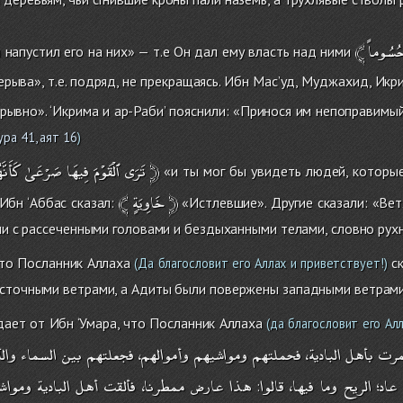
﴾
ُسُوماً
напустил его на них» — т.е Он дал ему власть над ними
ерыва», т.е. подряд, не прекращаясь. Ибн Мас’уд, Муджахид, Икр
рывно». ‘Икрима и ар-Раби’ пояснили: «Принося им непоправимый
ура 41, аят 16
)
كَأَنَّ
صَرْعَىٰ
فِيهَا
ٱلْقَوْمَ
تَرَى
﴿
«и ты мог бы увидеть людей, которы
﴾
خَاوِيَةٍ
﴿
Ибн ‘Аббас сказал:
«Истлевшие». Другие сказали: «Ветх
али с рассеченными головами и бездыханными телами, словно рух
что Посланник Аллаха
ск
(Да благословит его Аллах и приветствует!)
осточными ветрами, а Адиты были повержены западными ветрами
ает от Ибн ‘Умара, что Посланник Аллаха
(да благословит его Алл
مرت
بأهل
البادية،
فحملتهم
ومواشيهم
وأموالهم،
فجعلتهم
بين
السماء
وا،
عاد؛
الريح
وما
فيها،
قالوا
هذا
عارض
ممطرنا،
فألقت
أهل
البادية
ومواش
: