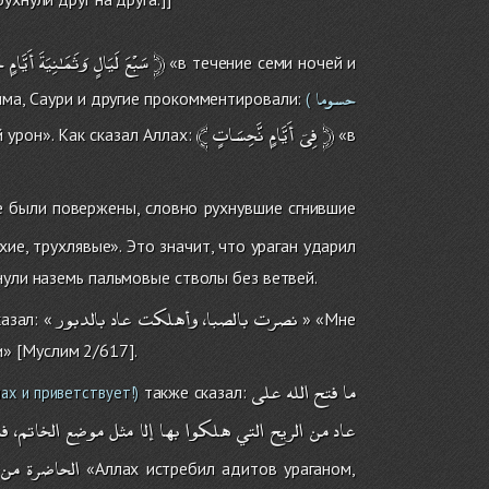
ح
أَيَّامٍ
وَثَمَـٰنِيَةَ
لَيَالٍ
سَبْعَ
﴿
«в течение семи ночей и
حسوما
има, Саури и другие прокомментировали:
(
﴾
نَّحِسَاتٍ
أَيَّامٍ
فِىۤ
﴿
 урон». Как сказал Аллах:
«в
е были повержены, словно рухнувшие сгнившие
ие, трухлявые». Это значит, что ураган ударил
нули наземь пальмовые стволы без ветвей.
نصرت
بالصبا،
وأهلكت
عاد
بالدبور
азал: «
» «Мне
» [Муслим 2/617].
ما
فتح
الله
على
также сказал:
ах и приветствует!)
عاد
من
الريح
التي
هلكوا
بها
إلا
مثل
موضع
الخاتم،
ف
الحاضرة
من
«Аллах истребил адитов ураганом,