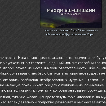
Махди аш-Шишани. Сура 69 «аль-Хакка»
(Неминуемое) Грустное чтение Кора...
тключено.
Изначально предполагалось, что комментарии будут
не в русскоязычном сегменте на данный момент способны только
 в любом случае не несёт никакой ответственности, ибо он л
ибках более правильно было бы писать авторам переводов, а не 
 оказались сообщения необразованных мусульман, толком не
, не имеющие почти ничего общего с полноценным пониманием
ью все толкования к тому аяту, который они решили обсуждать.
стиан, типично желающих протолкнуть свою идеологию на мус
о, что Аллах детально и подробно разъясняет в множестве аято