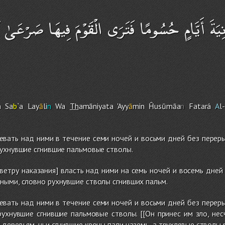
نِيَةَ أَيَّامٍ حُسُومًا فَتَرَى الْقَوْمَ فِيهَا صَرْعَىٰ كَ
m
Sa
b
`a Lay
ā
li
n
Wa
Th
amāniyata 'Ayy
ā
min Ĥusūmāa
n
Fatará
A
l
евать над ними в течение семи ночей и восьми дней без перер
ухнувшие сгнившие пальмовые стволы.
[ветру наказания] власть над ними на семь ночей и восемь дней
ыми, словно рухнувшие стволы сгнивших пальм.
евать над ними в течение семи ночей и восьми дней без перер
ухнувшие сгнившие пальмовые стволы. [[Он принес им зло, нес
еревьям, чьи сгнившие кроны пали наземь, а трухлявые стволы ру