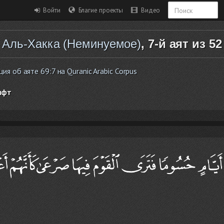
Войти
Благие проекты
Видео
Аль-Хакка (Неминуемое)
, 7-й аят из 52
 об аяте 69:7 на Quranic Arabic Corpus
ифт