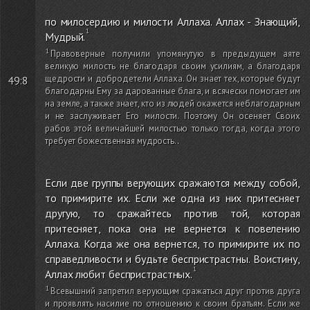
по милосердию и милости Аллаха. Аллах - Знающий,
Мудрый.
Правоверные получили упомянутую в предыдущем аяте
великую милость не благодаря своим усилиям, а благодаря
щедрости и добродетели Аллаха. Он знает тех, которые будут
49:8
благодарны Ему за дарованные блага, и всячески помогает им
на земле, а также знает, кто из людей окажется неблагодарным
и не заслуживает Его милости. Поэтому Он осеняет Своих
рабов этой величайшей милостью только тогда, когда этого
требует божественная мудрость.
.
Если две группы верующих сражаются между собой,
то примирите их. Если же одна из них притесняет
другую, то сражайтесь против той, которая
притесняет, пока она не вернется к повелению
Аллаха. Когда же она вернется, то примирите их по
справедливости и будьте беспристрастны. Воистину,
Аллах любит беспристрастных.
Всевышний запретил верующим сражаться друг против друга
и проявлять насилие по отношению к своим братьям. Если же