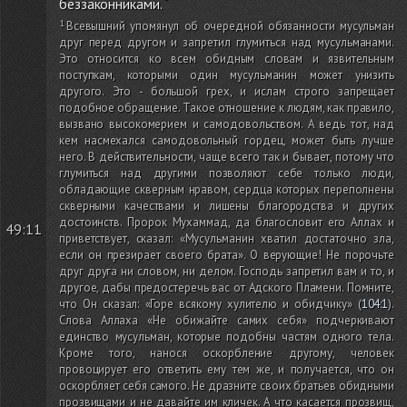
беззаконниками.
Всевышний упомянул об очередной обязанности мусульман
друг перед другом и запретил глумиться над мусульманами.
Это относится ко всем обидным словам и язвительным
поступкам, которыми один мусульманин может унизить
другого. Это - большой грех, и ислам строго запрещает
подобное обращение. Такое отношение к людям, как правило,
вызвано высокомерием и самодовольством. А ведь тот, над
кем насмехался самодовольный гордец, может быть лучше
него. В действительности, чаще всего так и бывает, потому что
глумиться над другими позволяют себе только люди,
обладающие скверным нравом, сердца которых переполнены
скверными качествами и лишены благородства и других
достоинств. Пророк Мухаммад, да благословит его Аллах и
49:11
приветствует, сказал: «Мусульманин хватил достаточно зла,
если он презирает своего брата». О верующие! Не порочьте
друг друга ни словом, ни делом. Господь запретил вам и то, и
другое, дабы предостеречь вас от Адского Пламени. Помните,
что Он сказал: «Горе всякому хулителю и обидчику»
(
104:1
)
.
Слова Аллаха «Не обижайте самих себя» подчеркивают
единство мусульман, которые подобны частям одного тела.
Кроме того, нанося оскорбление другому, человек
провоцирует его ответить ему тем же, и получается, что он
оскорбляет себя самого. Не дразните своих братьев обидными
прозвищами и не давайте им кличек. А что касается прозвищ,