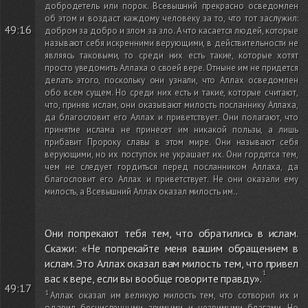
добродетель или порок. Всевышний прекрасно осведомлен
об этом и воздаст каждому человеку за то, что тот заслужил:
49:16
добром за добро и злом за зло. А что касается людей, которые
называют себя искренними верующими, в действительности не
являясь таковыми, то среди них есть такие, которые хотят
просто уведомить Аллаха о своей вере. Отныне им не придется
делать этого, поскольку они узнали, что Аллах осведомлен
обо всем сущем. Но среди них есть и такие, которые считают,
что, приняв ислам, они оказывают милость посланнику Аллаха,
да благословит его Аллах и приветствует. Они полагают, что
принятие ислама не принесет им никакой пользы, а лишь
прибавит Пророку славы в этом мире. Они называют себя
верующими, но их поступок не украшает их. Они гордятся тем,
чем не следует гордиться перед посланником Аллаха, да
благословит его Аллах и приветствует. Не они оказали ему
милость, а Всевышний Аллах оказал милость им.
.
Они попрекают тебя тем, что обратились в ислам.
Скажи: «Не попрекайте меня вашим обращением в
ислам. Это Аллах оказал вам милость тем, что привел
вас к вере, если вы вообще говорите правду».
49:17
Аллах оказал им великую милость тем, что сотворил их и
одарил бесчисленными зримыми и незримыми благами. Но