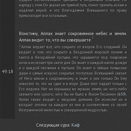
наряду с этим Он указал им прямой путь, помог принять ислам и
наделил верой, и это благодеяние Всевышнего по праву
превосходит все остальные.
.
Воистину, Аллах знает сокровенное небес и земли.
Аллах видит то, что вы совершаете.
Аллах ведает все, что сокрыто от взоров Его созданий. Он
ведает о том, что сокрыто в бездонной морской пучине и
таится в бескрайней пустыни, что скрывается под покровом
ночи и исчезает при свете дня. Он знает о каждой капле дождя
и о каждой песчинке в пустыне. Он знает о тайных помыслах
49:18
души и самых искусно сокрытых поступках. Всевышний сказал:
«У Него ключи к сокровенному, и знает о них только Он. Ему
известно то, что на суше и в море. Даже лист падает только с
Его ведома. Нет ни зернышка во мраках земли, ни чего-либо
свежего или сухого, чего бы не было в Ясном Писании»
(
6:59
)
.
Аллах также ведает о людских деяниях. Он исчислит их и
воздаст сполна за каждое из них в соответствии со своей
безграничной милостью и совершенной мудростью.
.
Следующая сура:
Каф