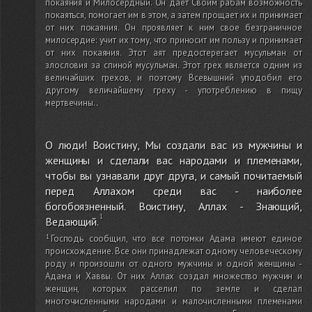
покаяния и Милосердный. Он дает Своим рабам возможность
покаяться, помогает им в этом, а затем прощает их и принимает
от них покаяния. Он проявляет к ним свое безграничное
милосердие: учит их тому, что приносит им пользу и принимает
от них покаяния. Этот аят предостерегает мусульман от
злословия за спиной мусульман. Этот грех является одним из
величайших грехов, и поэтому Всевышний уподобил его
другому величайшему греху - употреблению в пищу
мертвечины.
.
О люди! Воистину, Мы создали вас из мужчины и
женщины и сделали вас народами и племенами,
чтобы вы узнавали друг друга, и самый почитаемый
перед Аллахом среди вас - наиболее
богобоязненный. Воистину, Аллах - Знающий,
Ведающий.
Господь сообщил, что все потомки Адама имеют единое
происхождение. Все они принадлежат одному человеческому
роду и произошли от одного мужчины и одной женщины -
Адама и Хаввы. От них Аллах создал множество мужчин и
женщин, которых расселил по земле и сделал
многочисленными народами и малочисленными племенами