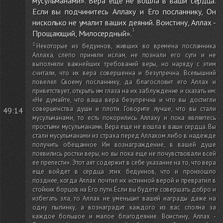
мусульманами». Вера еще не вошла в ваши сердца.
Если вы подчинитесь Аллаху и Его посланнику, Он
нисколько не умалит ваших деяний. Воистину, Аллах -
Прощающий, Милосердный».
Некоторые из бедуинов, живших во времена посланника
Аллаха, слепо приняли ислам, не познали его сути и не
выполняли важнейших требований веры, но наряду с этим
считали, что их вера совершенна и безупречна. Всевышний
повелел Своему посланнику, да благословит его Аллах и
приветствует, открыть им глаза на их заблуждение и сказать им:
«Не думайте, что ваша вера безупречна и что вы достигли
совершенства души и плоти. Говорите лучше, что вы стали
49:14
мусульманами, то есть покорились Аллаху и пока являетесь
простыми мусульманами. Вера еще не вошла в ваши сердца. Вы
стали мусульманами из страха перед Аллахом либо в надежде
получить обещанное Им вознаграждение, в вашей душе
появились ростки веры, но вы пока еще не почувствовали всей
ее прелести». Этот аят содержит в себе указание на то, что вера
еще войдет в сердца этих бедуинов, что и произошло
позднее, когда Аллах почтил их истинной верой и превратил в
стойких борцов на Его пути. Если вы будете совершать добро и
избегать зла, то Аллах не уменьшит вашей награды даже на
одну пылинку, а вознаградит каждого из вас сполна за
каждое большое и малое благодеяние. Воистину, Аллах -