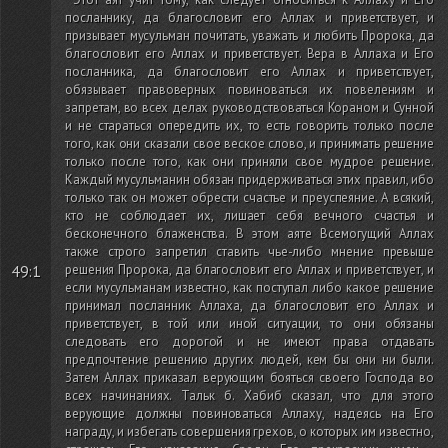
посланнику, да благословит его Аллах и приветствует, и
призывает мусульман почитать, уважать и любить Пророка, да
благословит его Аллах и приветствует. Вера в Аллаха и Его
посланника, да благословит его Аллах и приветствует,
обязывает правоверных повиноваться их повелениям и
запретам, во всех делах руководствоваться Кораном и Сунной
и не стараться опередить их, то есть говорить только после
того, как они сказали свое веское слово, и принимать решение
только после того, как они приняли свое мудрое решение.
Каждый мусульманин обязан придерживаться этих правил, ибо
только так он может обрести счастье и преуспеяние. А всякий,
кто не соблюдает их, лишает себя вечного счастья и
бесконечного блаженства. В этом аяте Всемогущий Аллах
также строго запретил ставить чье-либо мнение превыше
49:1
решения Пророка, да благословит его Аллах и приветствует, и
если мусульманам известно, как поступал либо какое решение
принимал посланник Аллаха, да благословит его Аллах и
приветствует, в той или иной ситуации, то они обязаны
следовать его дорогой и не имеют права отдавать
предпочтение решению других людей, кем бы они ни были.
Затем Аллах приказал верующим бояться своего Господа во
всех начинаниях. Тальк б. Хабиб сказал, что для этого
верующие должны повиноваться Аллаху, надеясь на Его
награду, и избегать совершения грехов, о которых им известно,