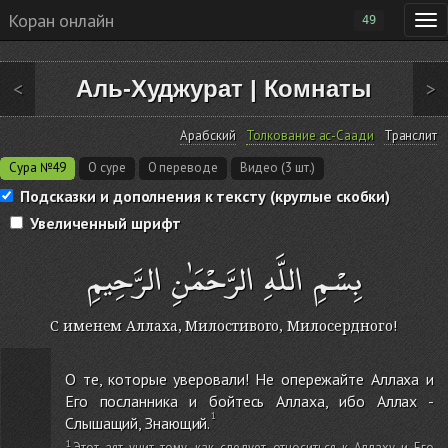
Коран онлайн
49
Аль-Худжурат
|
Комнаты
<
>
Арабский
Толкование ас-Саади
Транслит
Сура №49
О суре
О переводе
Видео (3 шт.)
Подсказки и дополнения к тексту (круглые скобки)
Увеличенный шрифт
بِسْمِ اللَّهِ الرَّحْمَٰنِ الرَّحِيمِ
С именем Аллаха, Милостивого, Милосердного!
О те, которые уверовали! Не опережайте Аллаха и
Его посланника и бойтесь Аллаха, ибо Аллах -
Слышащий, Знающий.
Этот аят учит тому, как следует относиться к Аллаху и Его