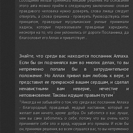
сообщения нельзя принимать никакие решения. На основании
этого аята можно прийти к следующему заключению: словам
правдивого человека нужно доверять, слова лжеца следует
отвергать, а слова грешника - проверять. Руководствуясь этим
принципом, праведные мусульманские ученые принимали
хадисы, которые пересказывали правдивые хариджиты,
несмотря на то, что они уклонились от дороги Посланника, да
благословит его Аллах и приветствует.
.
Знайте, что среди вас находится посланник Аллаха.
Если бы он подчинялся вам во многих делах, то вы
непременно попали бы в затруднительное
положение. Но Аллах привил вам любовь к вере, и
представил ее прекрасной вашим сердцам, и сделал
ненавистными вам неверие, нечестие и
неповиновение. Таковы идущие правым путем
Никогда не забывайте о том, что среди вас посланник Аллаха
- благородный, правдивый, мудрый наставник, который не
желает вам ничего, кроме добра. Он заботится о вас лучше,
чем вы сами заботитесь о себе, потому что вы очень часто
причиняете себе зло и вред, нарушая его приказы. И если бы
он, принимая решения, во всем слушался вас, то вы непременно