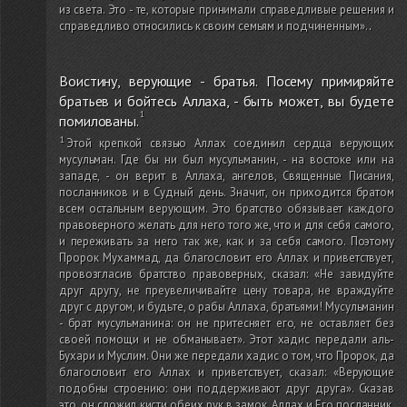
из света. Это - те, которые принимали справедливые решения и
справедливо относились к своим семьям и подчиненным».
.
Воистину, верующие - братья. Посему примиряйте
братьев и бойтесь Аллаха, - быть может, вы будете
помилованы.
Этой крепкой связью Аллах соединил сердца верующих
мусульман. Где бы ни был мусульманин, - на востоке или на
западе, - он верит в Аллаха, ангелов, Священные Писания,
посланников и в Судный день. Значит, он приходится братом
всем остальным верующим. Это братство обязывает каждого
правоверного желать для него того же, что и для себя самого,
и переживать за него так же, как и за себя самого. Поэтому
Пророк Мухаммад, да благословит его Аллах и приветствует,
провозгласив братство правоверных, сказал: «Не завидуйте
друг другу, не преувеличивайте цену товара, не враждуйте
друг с другом, и будьте, о рабы Аллаха, братьями! Мусульманин
- брат мусульманина: он не притесняет его, не оставляет без
своей помощи и не обманывает». Этот хадис передали аль-
Бухари и Муслим. Они же передали хадис о том, что Пророк, да
благословит его Аллах и приветствует, сказал: «Верующие
подобны строению: они поддерживают друг друга». Сказав
это, он сложил кисти обеих рук в замок. Аллах и Его посланник,