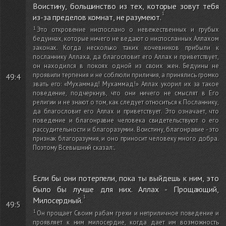
Воистину, большинство из тех, которые зовут тебя
из-за пределов комнат, не разумеют.
Это откровение ниспослано о невежественных и грубых
бедуинах, которые ничего не ведают о ниспосланных Аллахом
законах. Когда несколько таких кочевников прибыли к
посланнику Аллаха, да благословит его Аллах и приветствует,
он находился в покоях одной из своих жен. Бедуины не
проявили терпения и не соблюли приличия, а принялись громко
49:4
звать его: «Мухаммад! Мухаммад!» Аллах укорил их за такое
поведение, подчеркнув, что они ничего не смыслят в Его
религии и не знают о том, как следует относиться к Посланнику,
да благословит его Аллах и приветствует. Это означает, что
поведение и благонравие человека свидетельствуют о его
рассудительности и благоразумии. Воистину, благонравие - это
признак благоразумия, и оно приносит человеку много добра.
Поэтому Всевышний сказал:
.
Если бы они потерпели, пока ты выйдешь к ним, это
было бы лучше для них. Аллах - Прощающий,
Милосердный.
49:5
Он прощает Своим рабам грехи и неприличное поведение и
проявляет к ним милосердие, когда дает им возможность