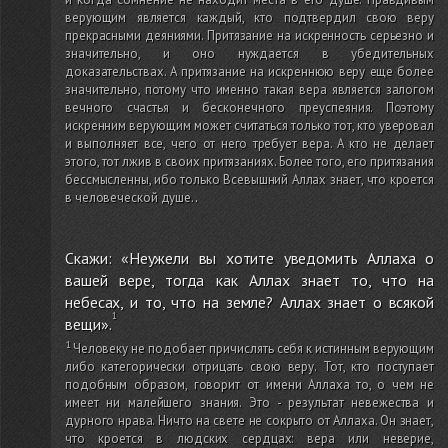
верующим является каждый, кто подтвердил свою веру
прекрасными деяниями. Притязание на искренность серьезно и
значительно, и оно нуждается в убедительных
доказательствах. А притязание на искреннюю веру еще более
значительно, потому что именно такая вера является залогом
вечного счастья и бесконечного преуспеяния. Поэтому
искренним верующим может считаться только тот, кто уверовал
и выполняет все, чего от него требует вера. А кто не делает
этого, тот лжив в своих притязаниях. Более того, его притязания
бессмысленны, ибо только Всевышний Аллах знает, что кроется
в человеческой душе.
.
Скажи: «Неужели вы хотите уведомить Аллаха о
вашей вере, тогда как Аллах знает то, что на
небесах, и то, что на земле? Аллах знает о всякой
вещи».
Человеку не подобает причислять себя к истинным верующим
либо категорически отрицать свою веру. Тот, кто поступает
подобным образом, говорит от имени Аллаха то, о чем не
имеет ни малейшего знания. Это - результат невежества и
дурного нрава. Ничто на свете не сокрыто от Аллаха. Он знает,
что кроется в людских сердцах: вера или неверие,