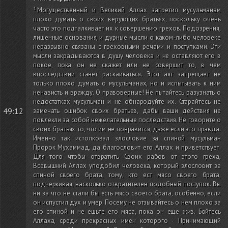
Могущественный и Великий Аллах запретил мусульманам
плохо думать о своих верующих братьях, поскольку очень
часто это подталкивает их к совершению грехов. Подозрения,
лишенные основания, и дурные мысли о каком-либо человеке
неразрывно связаны с греховными речами и поступками. Эти
мысли закрадываются в душу человека и не оставляют его в
покое, пока он не скажет или не совершит то, в чем
впоследствии станет раскаиваться. Этот аят запрещает не
только плохо думать о мусульманах, но и испытывать к ним
ненависть и вражду. О правоверные! Не пытайтесь разузнать о
недостатках мусульман и не обнародуйте их. Старайтесь не
49:12
замечать ошибок своих братьев, дабы ваши действия не
повлекли за собой нежелательные последствия. Не говорите о
своих братьях то, что им не понравится, даже если это правда.
Именно так истолковал злословие за спиной мусульман
Пророк Мухаммад, да благословит его Аллах и приветствует.
Для того чтобы отвратить Своих рабов от этого греха,
Всевышний Аллах уподобил человека, который злословит за
спиной своего брата, тому, кто ест мясо своего брата,
подчеркивая, насколько отвратителен подобный поступок. Вы
ни за что не стали бы есть мясо своего брата, особенно, если
он испустил дух и умер. Посему не отзывайтесь о нем плохо за
его спиной и не ешьте его мяса, пока он еще жив. Бойтесь
Аллаха, среди прекрасных имен которого - Принимающий