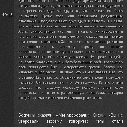
для того, чтобы они узнавали друг друга. Благодаря этому
люди узнают друг о друге много нового, помогают друг другу
и перенимают друг от друга то, что прежде им было
49:13
неизвестно. Кроме того, они завязывают родственные
отношения и поддерживают друг друга в радости и в беде.
Все это было бы невозможно, если бы они жили уединенно, но
Аллах смилостивился над ними и сделал их народами и
племенами, дабы они жили вместе и поддерживали теплые
родственные отношения. Однако ни многочисленная родня, ни
принадлежность к великому народу, ни знатное
происхождение не помогут человеку заслужить уважение и
милость Аллаха, ибо самые уважаемые Им среди людей -
наиболее благочестивые и богобоязненные рабы, которые во
всем повинуются Ему и остерегаются грехов. Аллаху все
известно о Его рабах. Он знает, кто из них делает вид, что
страшится Его, а кто богобоязнен на самом деле, и каждому
человеку Он воздаст тем, что Он заслужил. Из этого аята
следует, что каждому человеку положено знать свое
происхождение и свою родословную, ведь Аллах сотворил
людей народами и племенами именно ради этого.
.
Бедуины сказали: «Мы уверовали». Скажи: «Вы не
уверовали. Посему говорите: «Мы стали