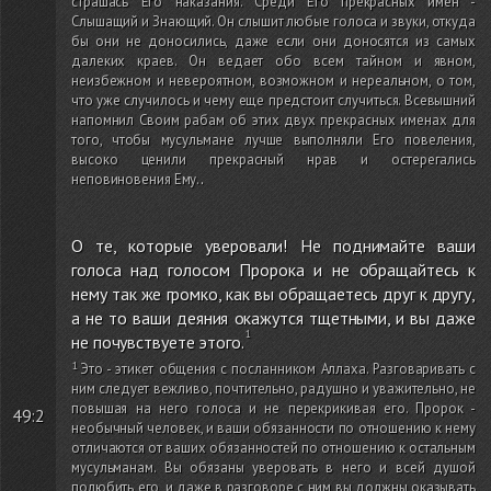
страшась Его наказания. Среди Его прекрасных имен -
Слышащий и Знающий. Он слышит любые голоса и звуки, откуда
бы они не доносились, даже если они доносятся из самых
далеких краев. Он ведает обо всем тайном и явном,
неизбежном и невероятном, возможном и нереальном, о том,
что уже случилось и чему еще предстоит случиться. Всевышний
напомнил Своим рабам об этих двух прекрасных именах для
того, чтобы мусульмане лучше выполняли Его повеления,
высоко ценили прекрасный нрав и остерегались
неповиновения Ему.
.
О те, которые уверовали! Не поднимайте ваши
голоса над голосом Пророка и не обращайтесь к
нему так же громко, как вы обращаетесь друг к другу,
а не то ваши деяния окажутся тщетными, и вы даже
не почувствуете этого.
Это - этикет общения с посланником Аллаха. Разговаривать с
ним следует вежливо, почтительно, радушно и уважительно, не
повышая на него голоса и не перекрикивая его. Пророк -
49:2
необычный человек, и ваши обязанности по отношению к нему
отличаются от ваших обязанностей по отношению к остальным
мусульманам. Вы обязаны уверовать в него и всей душой
полюбить его, и даже в разговоре с ним вы должны оказывать