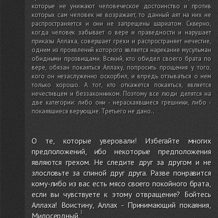
которые не унижают человеческое достоинство и против
которых сам человек не возражает, то данный аят на них не
распространяется и они не запрещены шариатом. Скверно,
когда человек забывает о вере и праведности и нарушает
приказы Аллаха, совершает грехи и распространяет нечестие,
одним из проявлений которого является нарекание мусульман
обидными прозвищами. Всякий, кто обидел своего брата по
вере, обязан покаяться Аллаху, попросить прощения у того,
кого он незаслуженно оскорбил, и впредь отзываться о нем
только хорошо. А тот, кто откажется покаяться, является
нечестивцем и беззаконником. Поэтому все люди делятся на
две категории: либо они - нераскаявшиеся грешники, либо -
покаявшиеся верующие. Третьего не дано.
.
О те, которые уверовали! Избегайте многих
предположений, ибо некоторые предположения
являются грехом. Не следите друг за другом и не
злословьте за спиной друг друга. Разве понравится
кому-либо из вас есть мясо своего покойного брата,
если вы чувствуете к этому отвращение? Бойтесь
Аллаха! Воистину, Аллах - Принимающий покаяния,
Милосердный.