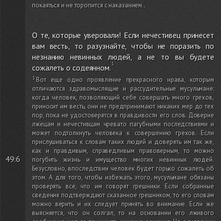
покаяться и не торопится с наказанием.
.
О те, которые уверовали! Если нечестивец принесет
вам весть, то разузнайте, чтобы не поразить по
незнанию невинных людей, а не то вы будете
сожалеть о содеянном.
Вот еще одно проявление прекрасного нрава, которым
отличаются здравомыслящие и рассудительные мусульмане:
когда человек, позволяющий себе совершать много грехов,
приносит им весть, они не предпринимают никаких мер до тех
пор, пока не удостоверятся в правдивости его слов. Доверие
лжецам и нечестивцам чревато пагубными последствиями и
может подтолкнуть человека к совершению грехов. Если
прислушиваться к словам таких людей и доверять им так же,
как и правдивым, справедливым правоверным, то можно
49:6
погубить жизнь и имущество многих невинных людей.
Безусловно, впоследствии человек будет горько сожалеть об
этом. А для того, чтобы избежать этого, мусульмане обязаны
проверять все, что им говорят грешники. Если собранные
сведения подтверждают сказанное грешником, то его словам
можно верить и их следует принять во внимание. Если же
выясняется, что он солгал, то на основании его лживого