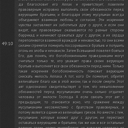
да благословит его Аллах и приветствует, повелели
правоверным исправно выполнять свои обязанности перед
верующими братьями, и благодаря этому мусульман всегда
объединяют взаимная любовь и согласие. Эти искренние
чувства заставляют их заботиться друг о друге, и если они
видят, как правоверные оказываются по разные стороны
баррикад и начинают сражаться друг с другом, а их сердца
переполняются взаимной враждой и ненавистью, то они всеми
49:10
силами стремятся помирить поссорившихся братьев и потушить
огонь их злобы и ненависти. Затем Всевышний повелел бояться
Его, дав понять, что богобоязненными праведниками могут
считаться только те, кто уважает права своих верующих
братьев и выполняет все свои обязанности перед ними. Только
такая искренняя богобоязненность поможет верующим
снискать милость Аллаха. А тот, кого Он помилует, обретет
величайшее благо как в этой жизни, так и после смерти. Этот
аят однозначно свидетельствует о том, что невыполнение
обязанностей перед мусульманами очень сильно отдаляет
человека от милости Господа. А если связать этот аят с
предыдущим, то становится ясно, что сражение между
мусульманами несовместимо с братством правоверных, а
потому является одним из величайших грехов. Но вместе с тем,
мусульмане, которые воюют друг с другом, не перестают
оставаться верующими и братьями, так же как и все остальные
великие грехи, кроме многобожия, не выводят человека из