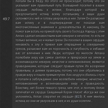
попали бы в беду. Но этого не происходит, потому что он
указывает вам правильный путь. Всевышний поселил в ваших
сердцах любовь к истине, благодаря которой вы
предпочитаете истину всему остальному, а ваши души
склоняются к ней и готовы уверовать в нее. Затем Он разъяснил
49:7
вам истину и в подтверждение ее показал вам
многочисленные знамения и доказательства. И, наконец, Он
помог вам встать на прямой путь своего Господа. Наряду с этим
Аллах сделал ненавистными вам неверие и нечестие, то есть не
только великие, но и малые грехи. Он поселил в ваших сердцах
ненависть к злу и привил вам отвращение к совершению
грехов, разъяснил вам их порочность и пагубность и избавил
вас от влечения к ним. Люди, которые по милости Аллаха
полюбили веру как самое светлое и прекрасное на земле и
возненавидели неверие, нечестие и неповиновение, являются
праведниками, которые следуют правым путем. Их воззрения
правильны, а деяния праведны, потому что они обратились в
правую веру и пошли прямым путем. А их недруги сбились с пути
и попали в заблуждение: они возлюбили неверие, нечестие и
неповиновение и возненавидели веру и праведность.
Воистину, нет более тяжкого греха, чем этот, и поэтому Аллах
запечатал их сердца. Священный Коран гласит: «Когда же они
уклонились, Аллах совратил их сердца»
(
61:5
)
. К ним явилась
истина, но они не уверовали в нее, и их души ослепли.
.