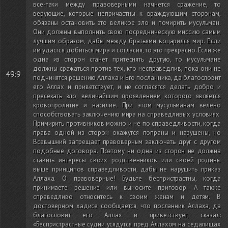
все-таки между правоверными начнется сражение, то
верующие, которые непричастны к враждующим сторонам,
обязаны остановить это великое зло и помирить мусульман.
Они должны выполнить свою посредническую миссию самым
лучшим образом, дабы между братьями воцарился мир. Если
им удастся добиться мира и согласия, то это прекрасно. Если же
одна из сторон станет притеснять другую, то мусульмане
должны сражаться против тех, кто несправедлив, пока они не
49:9
подчинятся решению Аллаха и Его посланника, да благословит
его Аллах и приветствует, и не согласятся делать добро и
пресекать зло, величайшим проявлением которого является
кровопролитие и насилие. При этом мусульманам велено
способствовать заключению мира на справедливых условиях.
Примирить противников можно и не по справедливости, когда
права одной из сторон окажутся попраны и нарушены, но
Всевышний запрещает правоверным заключать друг с другом
подобные договора. Поэтому ни одна из сторон не должна
ставить интересы своих родственников или своей родины
выше принципов справедливости, дабы не нарушить приказ
Аллаха. О правоверные! Будьте беспристрастны, когда
принимаете решение или выносите приговор. А также
справедливо относитесь к своим женам и детям. В
достоверном хадисе сообщается, что посланник Аллаха, да
благословит его Аллах и приветствует, сказал:
«Беспристрастные судии усядутся пред Аллахом на седалищах