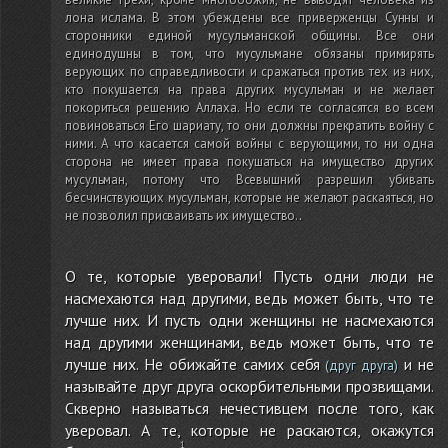
лона ислама. В этом убеждены все приверженцы Сунны и
сторонники единой мусульманской общины. Все они
единодушны в том, что мусульмане обязаны примирять
верующих по справедливости и сражаться против тех из них,
кто покушается на права других мусульман и не желает
покориться решению Аллаха. Но если те согласятся во всем
повиноваться Его шариату, то они должны прекратить войну с
ними. А что касается самой войны с верующими, то ни одна
сторона не имеет права покушаться на имущество других
мусульман, потому что Всевышний разрешил убивать
бесчинствующих мусульман, которые не желают раскаяться, но
не позволил присваивать их имущество.
.
О те, которые уверовали! Пусть одни люди не
насмехаются над другими, ведь может быть, что те
лучше них. И пусть одни женщины не насмехаются
над другими женщинами, ведь может быть, что те
лучше них. Не обижайте самих себя
и не
(друг друга)
называйте друг друга оскорбительными прозвищами.
Скверно называться нечестивцем после того, как
уверовал. А те, которые не раскаются, окажутся