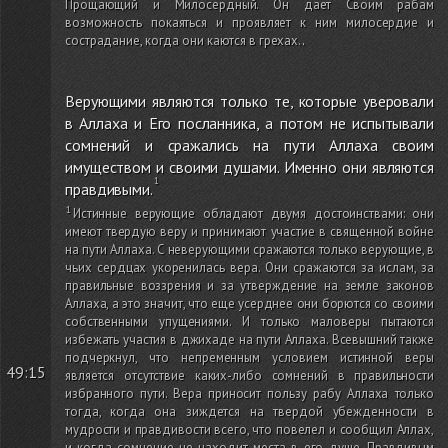
Прощающий и Милосердный. Он дает Своим рабам
возможность покаяться и проявляет к ним милосердие и
сострадание, когда они каются в грехах.
.
Верующими являются только те, которые уверовали
в Аллаха и Его посланника, а потом не испытывали
сомнений и сражались на пути Аллаха своим
имуществом и своими душами. Именно они являются
правдивыми.
Истинные верующие обладают двумя достоинствами: они
имеют твердую веру и принимают участие в священной войне
на пути Аллаха. С неверующими сражаются только верующие, в
чьих сердцах укоренилась вера. Они сражаются за ислам, за
правильные воззрения и за утверждение на земле законов
Аллаха, а это значит, что еще усерднее они борются со своими
собственными упущениями. И только маловеры пытаются
избежать участия в джихаде на пути Аллаха. Всевышний также
подчеркнул, что непременным условием истинной веры
49:15
является отсутствие каких-либо сомнений в правильности
избранного пути. Вера приносит пользу рабу Аллаха только
тогда, когда она зиждется на твердой убежденности в
мудрости и правдивости всего, что повелел и сообщил Аллах,
и когда сомнение не находит места в его душе. Правдивым