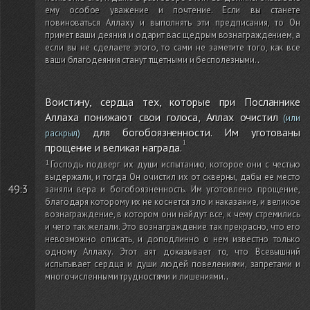
ему особое уважение и почтение. Если вы станете
повиноваться Аллаху и выполнять эти предписания, то Он
примет ваши деяния и одарит вас щедрым вознаграждением, а
если вы не сделаете этого, то сами не заметите того, как все
ваши благодеяния станут тщетными и бесполезными.
.
Воистину, сердца тех, которые при Посланнике
Аллаха понижают свои голоса, Аллах очистил
(или
для богобоязненности. Им уготованы
раскрыл)
прощение и великая награда.
Господь подверг их души испытанию, которое они с честью
выдержали, и тогда Он очистил их от скверны, дабы ее место
49:3
заняли вера и богобоязненность. Им уготовлено прощение,
благодаря которому их не коснется зло и наказание, и великое
вознаграждение, в котором они найдут все, к чему стремились
и чего так желали. Это вознаграждение так прекрасно, что его
невозможно описать, и доподлинно о нем известно только
одному Аллаху. Этот аят доказывает то, что Всевышний
испытывает сердца и души людей повелениями, запретами и
многочисленными трудностями и лишениями.
.