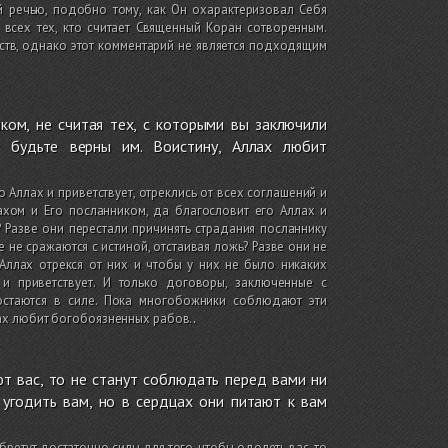
й речью, подобно тому, как Он охарактеризовал Себя
 всех тех, кто считает Священный Коран сотворенным.
ств, однако этот комментарий не является подходящим
ом, не считая тех, с которыми вы заключили
 будьте верны им. Воистину, Аллах любит
 Аллах и приветствует, отреклись от всех соглашений и
хом и Его посланником, да благословит его Аллах и
 Разве они перестали причинять страдания посланнику
 не сражаются с истиной, отстаивая ложь? Разве они не
 Аллах отрекся от них и чтобы у них не было никаких
и приветствует. И только договоры, заключенные с
остаются в силе. Пока многобожники соблюдают эти
ах любит богобоязненных рабов.
.
т вас, то не станут соблюдать перед вами ни
 угодить вам, но в сердцах они питают к вам
ретут достаточно силы для того, чтобы одолеть вас, то