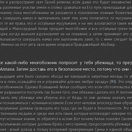
йти и распространит свет Своей религии, если даже это будет ненавист
ь различные участки земли и стойко сражаться на Его пути, прикладывая 
инание, пока многобожники не раскаются в поклонении ложным божествам
 совершать намаз и выплачивать закят тем, кому полагается, то мусуль
т те же права, что и остальные мусульмане, и на них возлагаются такие же
ий и Милосердный Аллах прощает многобожие и все остальные грехи тем,
дие, когда вначале вдохновляет их на покаяние, а затем принимает его от
казываются совершать намаз или выплачивать закят, то с ними следует бо
 Именно на этот аят в свое время опирался Правдивейший Абу Бакр.
.
же какой-либо многобожник попросит у тебя убежища, то пре
Аллаха. Затем доставь его в безопасное место, потому что они 
дыдущем аяте было сказано: «Когда же завершатся запретные месяцы, то 
их в плен, осаждайте их и устраивайте для них любую засаду»
(
9:5
)
. Это от
огобожников. Однако Всевышний Аллах сообщил, что если обстоятельства т
 им разрешается поступить так. Более того, они обязаны сделать это. И поэ
тавить ему убежище или уберечь его от беды, то они должны оказать е
и познакомиться с истинным исламом. Если этот человек впоследствии обрати
 мусульмане должны проводить его туда, где он будет в безопасности. Это
твенными людьми, и среди них есть такие, которые исповедуют неверие по
тут истинные знания, то обратятся в ислам. Вот почему Аллах повелел Своем
мусульманам, которые должны брать с него пример, предоставлять убежище 
ние - ясный довод в пользу воззрений приверженцев Сунны и единой общ