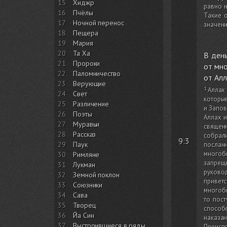
15
Хиджр
равно н
16
Пчёлы
Такие 
17
Ночной перенос
значени
18
Пещера
19
Мария
20
Та Ха
В день
21
Пророки
от мно
22
Паломничество
от Алл
23
Верующие
Аллах
24
Свет
которые
25
Различение
и Запов
26
Поэты
Аллах и
27
Муравьи
священн
28
Рассказ
собрали
9:3
29
Паук
посланн
многоб
30
Римляне
запрещ
31
Лукман
руково
32
Земной поклон
привет
33
Союзники
многобо
34
Сава
то пост
35
Творец
способ
36
Йа Син
наказан
37
Выстроившиеся в ряды
Преиспо