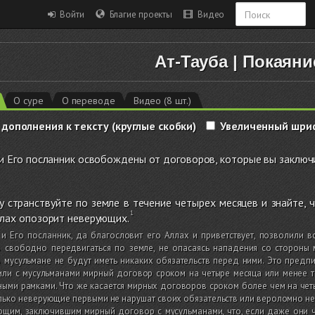
Войти
Благие проекты
Видео
Ат-Тауба
|
Покаяни
О суре
О переводе
Видео (8 шт.)
 дополнения к тексту (круглые скобки)
Увеличенный шри
и Его посланник освобождены от договоров, которые вы заключ
 странствуйте по земле в течение четырех месяцев и знайте, 
лах опозорит неверующих.
 и Его посланник, да благословит его Аллах и приветствует, позволили
в свободно передвигаться по земле, не опасаясь нападения со стороны 
 мусульмане не будут иметь никаких обязательств перед ними. Это предп
или с мусульманами мирный договор сроком на четыре месяца или менее 
ыми рамками. Что же касается мирных договоров сроком более чем на четы
лько неверующие первыми не нарушат своих обязательств или вероломно н
щим, заключившим мирный договор с мусульманами, что, если даже они ч