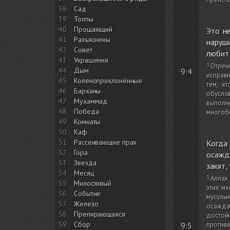
38
Сад
39
Толпы
40
Прощающий
Это н
41
Разъяснены
наруши
42
Совет
любит
43
Украшения
Отреч
44
Дым
9:4
исправн
45
Коленопреклонённые
тем, к
46
Барханы
обуслов
47
Мухаммад
выполня
48
Победа
многобо
49
Комнаты
50
Каф
51
Рассеивающие прах
Когда 
52
Гора
осажда
53
Звезда
закят,
54
Месяц
Аллах 
55
Милостивый
этих ме
56
Событие
мусульм
57
Железо
осаждат
58
Препирающаяся
достойн
59
Сбор
9:5
противя