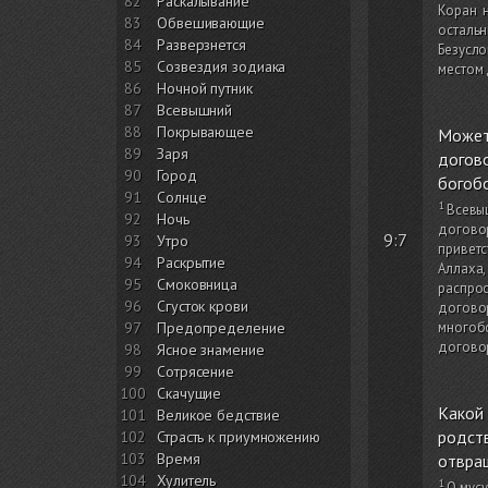
82
Раскалывание
Коран 
83
Обвешивающие
остальн
84
Разверзнется
Безусло
85
Созвездия зодиака
местом
86
Ночной путник
87
Всевышний
88
Покрывающее
Может
89
Заря
догов
90
Город
богоб
91
Солнце
Всевыш
92
Ночь
догово
9:7
93
Утро
приветс
94
Раскрытие
Аллаха,
95
Смоковница
распрос
96
Сгусток крови
догово
многоб
97
Предопределение
договор
98
Ясное знамение
99
Сотрясение
100
Скачущие
Какой
101
Великое бедствие
родст
102
Страсть к приумножению
103
Время
отвращ
104
Хулитель
О мусу