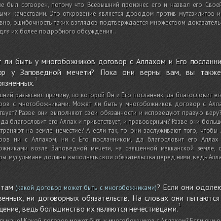
не был сотворен, потому что Всевышний произнес его и назвал его Свое
ыми качествами. Это откровение является доводом против мутазилитов и
вно, ошибочность таких взглядов подтверждается множеством доказатель
 для их более подробного обсуждения.
.
 ли быть у многобожников договор с Аллахом и Его посланник
ор у Заповедной мечети? Пока они верны вам, вы также
оязненных.
ний разъяснил причину, по которой Он и Его посланник, да благословит его
ров с многобожниками. Может ли быть у многобожников договор с Алла
твует? Разве они выполняют свои обязанности и исповедуют правую веру?
 да благословит его Аллах и приветствует, и правоверным? Разве они больше
траняют на земле нечестие? А если так, то они заслуживают того, чтобы
ров ни с Аллахом, ни с Его посланником, да благословит его Аллах 
ожниками возле Заповедной мечети, на священной мекканской земле, 
ы, мусульмане должны выполнять свои обязательства перед ними, ведь Алл
 там
? Если они одолею
(какой договор может быть с многобожниками)
венных, ни договорных обязательств. На словах они пытаются
ение, ведь большинство их являются нечестивцами.
льмане! Какой договор может быть у многобожников с Аллахом? Если они об