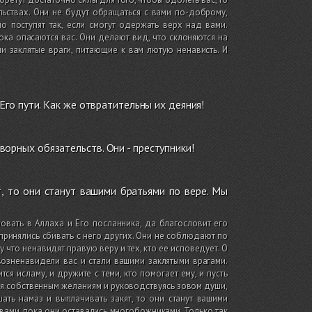
ьствах. Они не будут обращаться с вами по-доброму,
о поступят так, если смогут одержать верх над вами.
ка опасаются вас. Они делают вид, что склоняются на
ши заклятые враги, питающие к вам лютую ненависть. И
Его пути. Как же отвратительны их деяния!
орных обязательств. Они - преступники!
т, то они станут вашими братьями по вере. Мы
вать в Аллаха и Его посланника, да благословит его
 принялись сбивать с него других. Они не соблюдают по
что ненавидят правую веру и тех, кто ее исповедует. О
возненавидели вас и стали вашими заклятыми врагами.
я исламу, и дружите с теми, кто помогает ему, и пусть
ая собственным желаниям и руководствуясь зовом души,
ать намаз и выплачивать закят, то они станут вашими
 вами, пока они оставались многобожниками. Только так