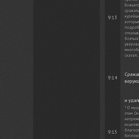
Божьего
сражат
курейши
9:13
которы
подроб
отказыв
боятьс
уверов
многоб
сказал:
.
Сражай
9:14
верую
и удал
О мусу
этим Он
непреме
исцеляю
благосл
9:15
беспоко