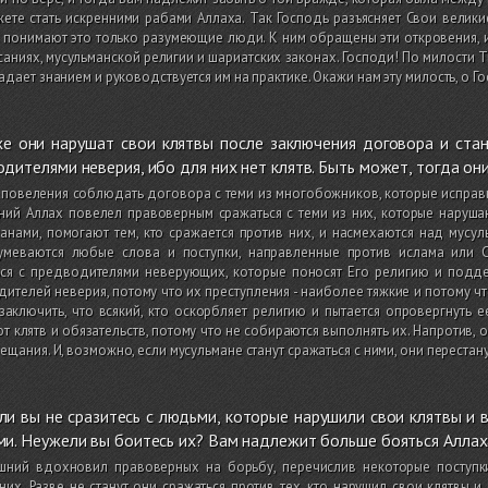
ете стать искренними рабами Аллаха. Так Господь разъясняет Свои велик
понимают это только разумеющие люди. К ним обращены эти откровения, 
аниях, мусульманской религии и шариатских законах. Господи! По милости 
адает знанием и руководствуется им на практике. Окажи нам эту милость, о Г
е они нарушат свои клятвы после заключения договора и стан
дителями неверия, ибо для них нет клятв. Быть может, тогда они
 повеления соблюдать договора с теми из многобожников, которые исправ
ий Аллах повелел правоверным сражаться с теми из них, которые наруша
анами, помогают тем, кто сражается против них, и насмехаются над мусу
умеваются любые слова и поступки, направленные против ислама или 
ься с предводителями неверующих, которые поносят Его религию и подд
ителей неверия, потому что их преступления - наиболее тяжкие и потому ч
аключить, что всякий, кто оскорбляет религию и пытается опровергнуть е
т клятв и обязательств, потому что не собираются выполнять их. Напротив,
ещания. И, возможно, если мусульмане станут сражаться с ними, они перестан
и вы не сразитесь с людьми, которые нарушили свои клятвы и 
и. Неужели вы боитесь их? Вам надлежит больше бояться Аллаха
шний вдохновил правоверных на борьбу, перечислив некоторые поступки
них. Разве не станут они сражаться против тех, кто нарушил свои клятвы 