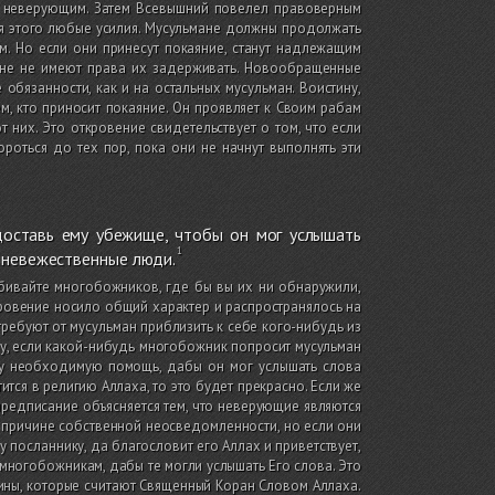
но неверующим. Затем Всевышний повелел правоверным
для этого любые усилия. Мусульмане должны продолжать
. Но если они принесут покаяние, станут надлежащим
мане не имеют права их задерживать. Новообращенные
 обязанности, как и на остальных мусульман. Воистину,
 кто приносит покаяние. Он проявляет к Своим рабам
 них. Это откровение свидетельствует о том, что если
роться до тех пор, пока они не начнут выполнять эти
доставь ему убежище, чтобы он мог услышать
- невежественные люди.
убивайте многобожников, где бы вы их ни обнаружили,
кровение носило общий характер и распространялось на
ребуют от мусульман приблизить к себе кого-нибудь из
тому, если какой-нибудь многобожник попросит мусульман
му необходимую помощь, дабы он мог услышать слова
тся в религию Аллаха, то это будет прекрасно. Если же
 предписание объясняется тем, что неверующие являются
 причине собственной неосведомленности, но если они
у посланнику, да благословит его Аллах и приветствует,
многобожникам, дабы те могли услышать Его слова. Это
ины, которые считают Священный Коран Словом Аллаха.