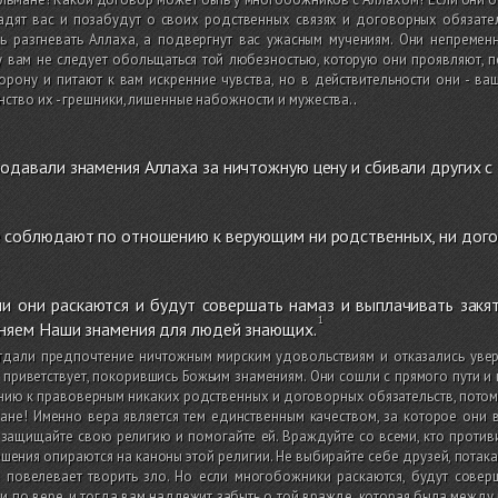
дят вас и позабудут о своих родственных связях и договорных обязател
ь разгневать Аллаха, а подвергнут вас ужасным мучениям. Они непременн
 вам не следует обольщаться той любезностью, которую они проявляют, по
орону и питают к вам искренние чувства, но в действительности они - ва
ство их - грешники, лишенные набожности и мужества.
.
одавали знамения Аллаха за ничтожную цену и сбивали других с 
 соблюдают по отношению к верующим ни родственных, ни догов
и они раскаются и будут совершать намаз и выплачивать закя
сняем Наши знамения для людей знающих.
тдали предпочтение ничтожным мирским удовольствиям и отказались уверо
 приветствует, покорившись Божьим знамениям. Они сошли с прямого пути и
ию к правоверным никаких родственных и договорных обязательств, потому 
ане! Именно вера является тем единственным качеством, за которое они 
защищайте свою религию и помогайте ей. Враждуйте со всеми, кто противитс
шения опираются на каноны этой религии. Не выбирайте себе друзей, потак
 повелевает творить зло. Но если многобожники раскаются, будут соверш
и по вере, и тогда вам надлежит забыть о той вражде, которая была между