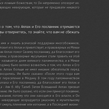
ься ложным божествам, то Он непременно опозорит их.
твующих неверующих, которые не придавали никакого
 о том, что Аллах и Его посланник отрекаются
 вы отвернетесь, то знайте, что вам не сбежать
 имя и лишить всяческой поддержки многобожников,
овит его Аллах и приветствует, и правоверных из Мекки
вии Аллах помог Своему посланнику, да благословит его
ены, а правоверные мусульмане стали править на этой
 называется днем великого паломничества, и в Мекке
дзину было велено возвестить о том, что Аллах и Его
ов. Аллах больше не имел никаких обязательств перед
аходились. Им было сказано: «После этого года вам
е переселения в Медину. В том году паломничеством
лаха и Его посланника, да благословит его Аллах и
 - Али б. Абу Талиб. Затем Всевышний Аллах призвал
жию. Им было сказано, что если они принесут покаяние,
аказания, потому что они находятся в Его власти, и Он
ь неверующие возрадуются ужасному и мучительному
 смерть, пленение или изгнание, а в Последней жизни -