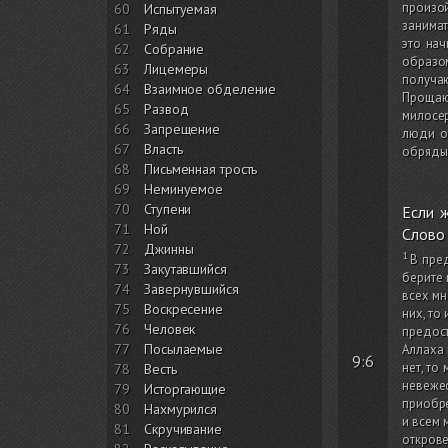
произо
60
Испытуемая
занимат
61
Ряды
это нач
62
Собрание
образом
63
Лицемеры
получаю
64
Взаимное обделение
Прощающ
65
Развод
милосер
66
Запрещение
люди от
67
Власть
обряды.
68
Письменная трость
69
Неминуемое
70
Ступени
Если 
71
Ной
Слово 
72
Джинны
В пре
73
Закутавшийся
берите 
74
Завернувшийся
всех мн
75
Воскресение
них, то
76
Человек
предос
77
Посылаемые
Аллаха 
9:6
нет, то
78
Весть
невежес
79
Исторгающие
приобре
80
Нахмурился
и всем 
81
Скручивание
открове