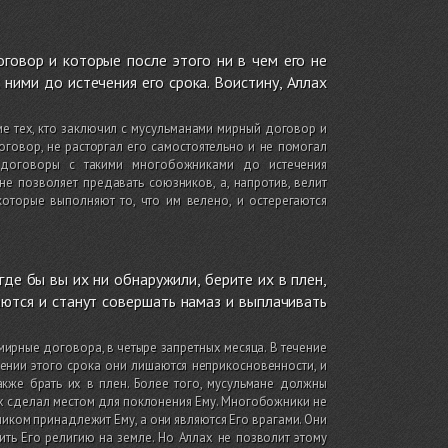
говор и которые после этого ни в чем его не
ними до истечения его срока. Воистину, Аллах
е тех, кто заключил с мусульманами мирный договор и
оговор, не расторгал его самостоятельно и не помогал
 договоры с такими многобожниками до истечения
е позволяет предавать союзников, а, напротив, велит
которые выполняют то, что им велено, и остерегаются
де бы вы их ни обнаружили, берите их в плен,
аются и станут совершать намаз и выплачивать
ирные договора, в четыре запретных месяца. В течение
ении этого срока они лишаются неприкосновенности, и
кже брать их в плен. Более того, мусульмане должны
ах сделал местом для поклонения Ему. Многобожники не
ликом принадлежит Ему, а они являются Его врагами. Они
ить Его религию на земле. Но Аллах не позволит этому