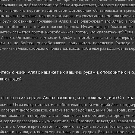
 посланника, да благословит его Аллах и приветствует, которого надлежало 
ься с теми, кто первым нарушил свои договорные обязательства и приня
ты, после подписания мирного договора с мусульманами, помогали своим со
е были союзниками посланника Аллаха, да благословит его Аллах и прив
но сообщается в книгах о жизни Пророка Мухаммада, да благословит е
аетесь сражаться против многобожников, потому что опасаетесь их? Если
я Аллаха. Он повелел вам вести борьбу с многобожниками и подчеркнул 
али, то не бойтесь многобожников, подчинитесь повелению Господа и
ожниками Аллах сообщил о пользе джихада, чтобы еще раз вдохновить ве
тесь с ними. Аллах накажет их вашими руками, опозорит их и о
щих людей
ит гнев из их сердец. Аллах прощает, кого пожелает, ибо Он - З
льмане! Если вы сразитесь с многобожниками, то Всемогущий Аллах подверг
 опозорит многобожников, одарив вас победой над ними. Они - враги, кот
нно окажет вам поддержку. Это - благая весть и обещание, которое уже и
т сердца правоверных и усмиряют их гнев. Правоверные всегда гневаются на 
овит его Аллах и приветствует, и стремится затушить Его свет. Поэтому ср
йства и печали, а также усмиряют гнев в их сердцах. Все сказанное сви