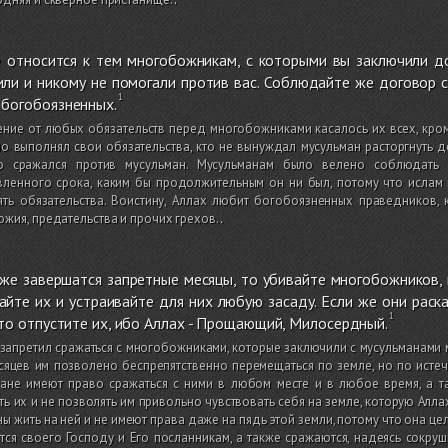
е относится к тем многобожникам, с которыми вы заключили до
ли и никому не помогали против вас. Соблюдайте же договор с 
 богобоязненных.
ение от любых обязательств перед многобожниками касалось их всех, кром
о выполнял свои обязательства, кто не вынуждал мусульман расторгнуть д
то сражался против мусульман. Мусульманам было велено соблюдать
ленного срока, каким бы продолжительным он ни был, потому что ислам н
ть обязательства. Воистину, Аллах любит богобоязненных праведников, 
жия, предательства и прочих грехов.
.
же завершатся запретные месяцы, то убивайте многобожников, г
йте их и устраивайте для них любую засаду. Если же они раск
 то отпустите их, ибо Аллах - Прощающий, Милосердный.
запретил сражаться с многобожниками, которые заключили с мусульманами м
сяцев им позволено беспрепятственно перемещаться по земле, но по истеч
ане имеют право сражаться с ними в любом месте и в любое время, а та
ь их и не позволять им привольно чувствовать себя на земле, которую Алл
ы жить на ней и не имеют права даже на пядь этой земли, потому что она це
тся своего Господу и Его посланникам, а также сражаются, надеясь сокруш