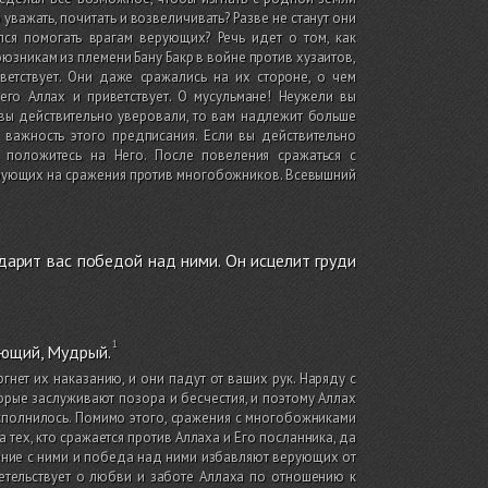
уважать, почитать и возвеличивать? Разве не станут они
лся помогать врагам верующих? Речь идет о том, как
юзникам из племени Бану Бакр в войне против хузаитов,
етствует. Они даже сражались на их стороне, о чем
го Аллах и приветствует. О мусульмане! Неужели вы
 вы действительно уверовали, то вам надлежит больше
важность этого предписания. Если вы действительно
 положитесь на Него. После повеления сражаться с
рующих на сражения против многобожников. Всевышний
дарит вас победой над ними. Он исцелит груди
нающий, Мудрый.
нет их наказанию, и они падут от ваших рук. Наряду с
орые заслуживают позора и бесчестия, и поэтому Аллах
сполнилось. Помимо этого, сражения с многобожниками
тех, кто сражается против Аллаха и Его посланника, да
ажение с ними и победа над ними избавляют верующих от
детельствует о любви и заботе Аллаха по отношению к