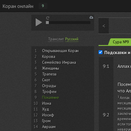
Коран онлайн
9
<
Транслит
Русский
Сура №9
1
Открывающая Коран
Подсказки и
2
Корова
3
Семейство Имрана
9:1
Аллах 
4
Женщины
5
Трапеза
6
Скот
Посему
7
Ограды
что Ал
8
Трофеи
9
Покаяние
Аллах
10
Иона
месяце
месяцев
11
Худ
заключ
9:2
12
Иосиф
временн
13
Гром
если то
14
Авраам
неверую