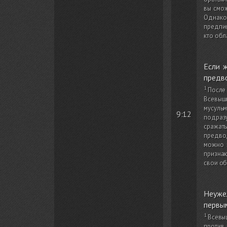
вы смож
Однако 
предпис
кто обл
Если ж
предво
После
Всевышн
мусульм
9:12
подраз
сражат
предвод
можно з
признаю
свои об
Неужел
первым
Всевы
против 