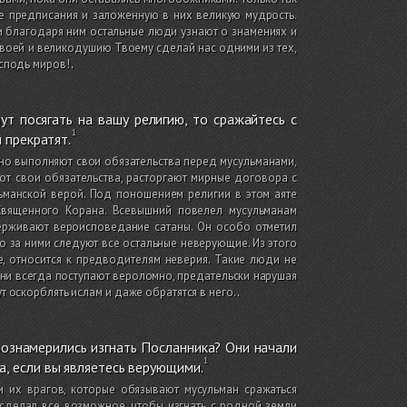
ие предписания и заложенную в них великую мудрость.
и благодаря ним остальные люди узнают о знамениях и
Твоей и великодушию Твоему сделай нас одними из тех,
осподь миров!
.
ут посягать на вашу религию, то сражайтесь с
 прекратят.
но выполняют свои обязательства перед мусульманами,
ют свои обязательства, расторгают мирные договора с
льманской верой. Под поношением религии в этом аяте
Священного Корана. Всевышний повелел мусульманам
ерживают вероисповедание сатаны. Он особо отметил
то за ними следуют все остальные неверующие. Из этого
е, относится к предводителям неверия. Такие люди не
 они всегда поступают вероломно, предательски нарушая
ут оскорблять ислам и даже обратятся в него.
.
вознамерились изгнать Посланника? Они начали
, если вы являетесь верующими.
 их врагов, которые обязывают мусульман сражаться
и сделал все возможное, чтобы изгнать с родной земли