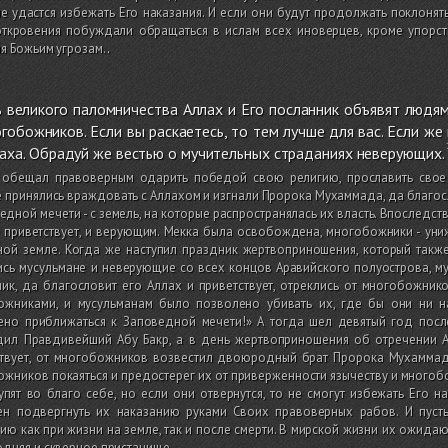
е удастся избежать Его наказания. И если они будут продолжать поклонят
откровения побуждали обращаться в ислам всех иноверцев, кроме упорс
я Божьим угрозам.
.
 великого паломничества Аллах и Его посланник объявят людям
гобожников. Если вы раскаетесь, то тем лучше для вас. Если же
аха. Обрадуй же вестью о мучительных страданиях неверующих.
 обещал правоверным одарить победой свою религию, прославить свое
 принялись враждовать с Аллахом и изгнали Пророка Мухаммада, да благосл
едной мечети - с земель, на которые распространялась их власть. Впоследст
 приветствует, и верующим. Мекка была освобождена, многобожники - униж
ой земле. Когда же наступил праздник жертвоприношения, который также
сь мусульмане и неверующие со всех концов Аравийского полуострова, муэ
ик, да благословит его Аллах и приветствует, отреклись от многобожник
ожниками, и мусульманам было позволено убивать их, где бы они ни н
ено приближаться к Заповедной мечети!» А тогда шел девятый год посл
дил Правдивейший Абу Бакр, а в день жертвоприношения об отречении Ал
ствует, от многобожников возвестил двоюродный брат Пророка Мухаммада
жников покаяться и предостерег их от приверженности язычеству и многобо
упят во благо себе, но если они отвернутся, то не смогут избежать Его н
ен подвергнуть их наказанию руками Своих правоверных рабов. И пуст
ию как при жизни на земле, так и после смерти. В мирской жизни их ожидают
дняя и скверное пристанище.
.