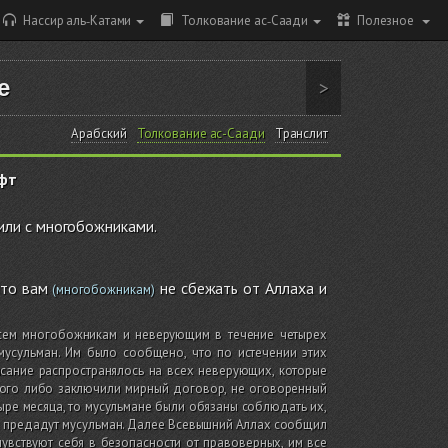
Нассир аль-Катами
Толкование ас-Саади
Полезное
е
>
Арабский
Толкование ас-Саади
Транслит
фт
или с многобожниками.
что вам
не сбежать от Аллаха и
(многобожникам)
 всем многобожникам и неверующим в течение четырех
мусульман. Им было сообщено, что по истечении этих
исание распространялось на всех неверующих, которые
того либо заключили мирный договор, не оговоренный
ре месяца, то мусульмане были обязаны соблюдать их,
е предадут мусульман. Далее Всевышний Аллах сообщил
увствуют себя в безопасности от правоверных, им все