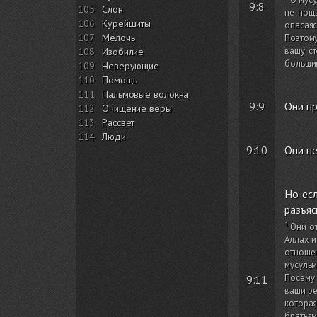
9:8
105
Слон
не поща
106
Курейшиты
опасаяс
107
Мелочь
Поэтому
вашу ст
108
Изобилие
большин
109
Неверующие
110
Помощь
111
Пальмовые волокна
9:9
Они пр
112
Очищение веры
113
Рассвет
114
Люди
9:10
Они не
Но есл
разъя
Они о
Аллах и
отношен
мусульм
Посему 
9:11
ваши ре
которая
братьям