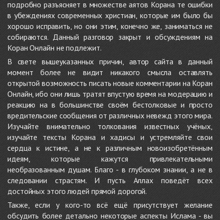
подробно разъясняет в множестве аятов Корана те ошибки
в убеждениях современных христиан, которые им было бы
хорошо исправить, но они этим, конечно же, заниматься не
собираются. Данный разговор закрыт и обсуждениям на
Коран Онлайн не подлежит.
В свете вышеуказанных причин, автор сайта в данный
момент более не видит никакого смысла оставлять
открытой возможность писать новые комментарии на Коран
Онлайн, ибо они лишь тратят впустую время на модерацию и
реакцию на в большинстве своём бестолковые и просто
вредительские сообщения от различных невежд этого мира.
Изучайте внимательно толкования известных учёных,
изучайте тексты Корана и хадисы и устремляйте свои
сердца к истине, а не к различным новоизобретённым
идеям, которые кажутся привлекательными
необразованным душам. Благо - в глубоком знании, а не в
следовании страстям. И пусть Аллах поведёт всех
достойных этого людей прямой дорогой.
Также, если у кого-то всё ещё присутствует желание
обсудить более детально некоторые аспекты Ислама - вы