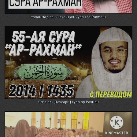
Мухаммад аль Люхайдан. Сура «Ар-Рахман»
Ясир аль Даусари | сура ар-Рахман