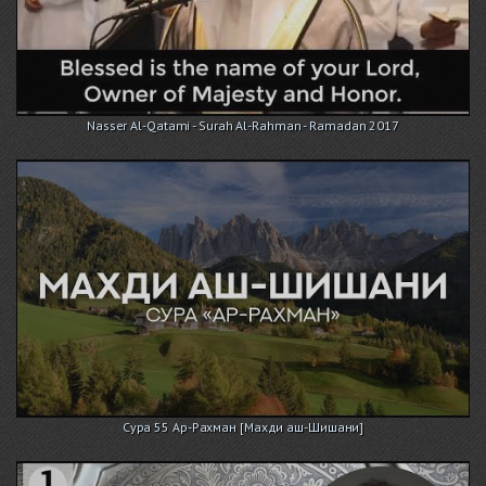
Nasser Al-Qatami - Surah Al-Rahman - Ramadan 2017
Сура 55 Ар-Рахман [Махди аш-Шишани]