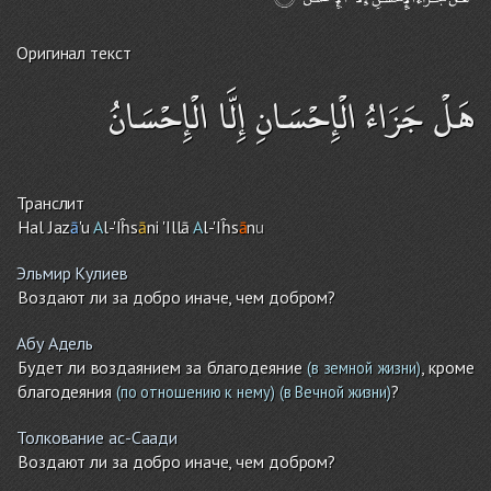
Оригинал текст
هَلْ جَزَاءُ الْإِحْسَانِ إِلَّا الْإِحْسَانُ
Транслит
Hal Jaz
ā
'u
A
l-'Iĥs
ā
ni 'Illā
A
l-'Iĥs
ā
n
u
Эльмир Кулиев
Воздают ли за добро иначе, чем добром?
Абу Адель
Будет ли воздаянием за благодеяние
, кроме
(в земной жизни)
благодеяния
?
(по отношению к нему)
(в Вечной жизни)
Толкование ас-Саади
Воздают ли за добро иначе, чем добром?