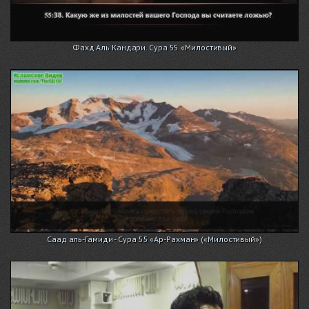
Фахд Аль Кандари. Сура 55 «Милостивый»
Саад аль-Гамиди - Сура 55 «Ар-Рахман» («Милостивый»)