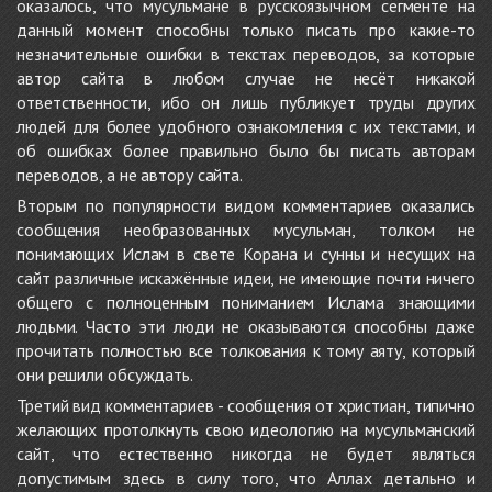
оказалось, что мусульмане в русскоязычном сегменте на
данный момент способны только писать про какие-то
незначительные ошибки в текстах переводов, за которые
автор сайта в любом случае не несёт никакой
ответственности, ибо он лишь публикует труды других
людей для более удобного ознакомления с их текстами, и
об ошибках более правильно было бы писать авторам
переводов, а не автору сайта.
Вторым по популярности видом комментариев оказались
сообщения необразованных мусульман, толком не
понимающих Ислам в свете Корана и сунны и несущих на
сайт различные искажённые идеи, не имеющие почти ничего
общего с полноценным пониманием Ислама знающими
людьми. Часто эти люди не оказываются способны даже
прочитать полностью все толкования к тому аяту, который
они решили обсуждать.
Третий вид комментариев - сообщения от христиан, типично
желающих протолкнуть свою идеологию на мусульманский
сайт, что естественно никогда не будет являться
допустимым здесь в силу того, что Аллах детально и