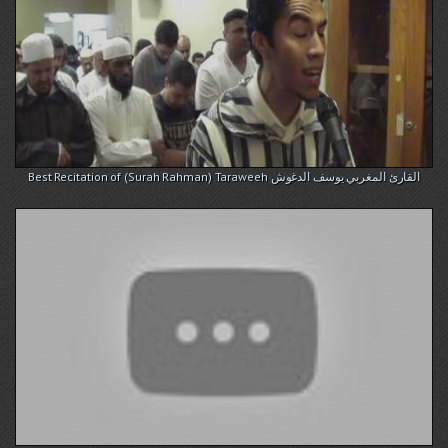
Best Recitation of (Surah Rahman) Taraweeh القارئ المغربي يوسف الدغوش