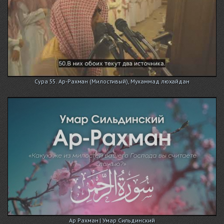
Сура 55. Ар-Рахман (Милостивый), Мухаммад люхайдан
Ар Рахман | Умар Сильдинский