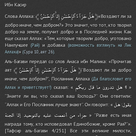
Ибн Касир
﴾
ٱلإِحْسَٰنُ
إِلاَّ
ٱلإِحْسَٰنِ
جَزَآءُ
هَلْ
﴿
Слова Аллаха:
«Воздают ли за
добро иначе, чем добром?» Это значит, что тот, кто творил
добро на земле, получит добро и в Последней жизни. Как
еще сказал Аллах: «Тем, которые творили добро, уготовано
Наилучшее
и добавка
(Рай)
(возможность взглянуть на Лик
»
.
Аллаха)
(
Сура 10, аят 26
)
Аль-Багави передал со слов Анаса ибн Малика: «Прочитав
﴾
ٱلإِحْسَٰنُ
إِلاَّ
ٱلإِحْسَٰنِ
جَزَآءُ
هَلْ
﴿
аят
‘‘Воздают ли за добро
иначе, чем добром?’’, Посланник Аллаха
(Да благословит его
؟
هل
تدرون
ما
قال
ربكم
сказал: «
»
Аллах и приветствует!)
‘‘Знаете ли вы, что сказал ваш Господь?’’ Они ответили:
يقول
هل
‘‘Аллах и Его Посланник лучше знают’’. Он говорит: «
:
جزاء
من
أنعمت
عليه
بالتوحيد
إلا
الجنة
» ‘‘Разве есть иная
награда тому, кто исповедовал Единобожие, кроме Рая?’’».
[Тафсир аль-Багави 4/251] Все эти великие милости,