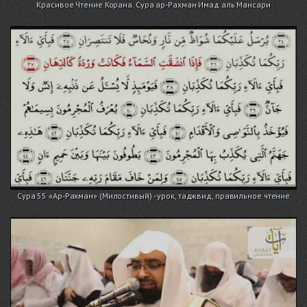
Красивое Чтение Корана. Сура ар-Рахман Имад аль Мансари
Сура 55 «Ар-Рахман» (Милостивый) - урок, таджвид, правильное чтение