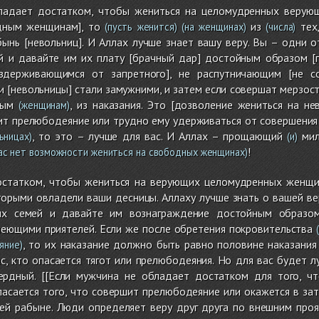
бладает достатком, чтобы жениться на целомудренных верую
дным женщинам], то
из
тех,
(пусть женится)
(на женщинах)
(числа)
нь [невольниц]. И Аллах лучше знает вашу веру. Вы – одни от
й и давайте им их плату [брачный дар] достойным образом [п
здерживающимся от запретного], не распутничающим [не 
ни [невольницы] стали замужними, и затем если совершат мерзост
ым
, из наказания. Это [дозволение жениться на не
(женщинам)
ит прелюбодеяние или трудно ему удерживаться от совершения 
, то это – лучше для вас. И Аллах – прощающий
мил
ьницах)
(и)
!
вас нет возможности жениться на свободных женщинах)
статком, чтобы жениться на верующих целомудренных женщин
торыми овладели ваши десницы. Аллаху лучше знать о вашей вере
их семей и давайте им вознаграждение достойным образом
меющими приятелей. Если же после обретения покровительства
(
, то их наказание должно быть равно половине наказани
яние)
с, кто опасается тягот или прелюбодеяния. Но для вас будет лу
рдный. [[Если мужчина не обладает достатком для того, 
пасается того, что совершит прелюбодеяние или окажется в за
ей рабыне. Люди определяет веру друг друга по внешним прояв