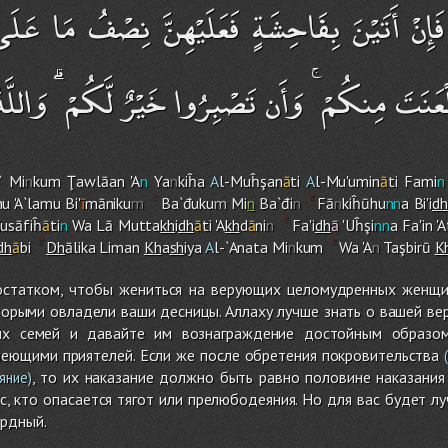
 فَإِنْ أَتَيْنَ بِفَاحِشَةٍ فَعَلَيْهِنَّ نِصْفُ مَا عَ
عَنَتَ مِنكُمْ ۚ وَأَن تَصْبِرُوا خَيْرٌ لَّكُمْ ۗ وَاللَّه
` Mi
n
ku
m
Ţawlāan 'A
n
Ya
n
kiĥa
A
l-Muĥşan
ā
ti
A
l-Mu'umin
ā
ti Fami
n
hu 'A`lamu Bi'
ī
māniku
m
Ba`đuku
m
Mi
n
Ba`đi
n
Fā
n
kiĥūhu
nn
a Bi'i
dh
usāfiĥ
ā
ti
n
Wa Lā Mutta
kh
i
dh
ā
ti 'A
kh
d
ā
ni
n
Fa'i
dh
ā
'Uĥşi
nn
a Fa'in '
dh
ā
bi
Dh
ālika Liman
Kh
a
sh
iya
A
l-`Anata Mi
n
ku
m
Wa 'A
n
Taşbirū
K
статком, чтобы жениться на верующих целомудренных женщин
торыми овладели ваши десницы. Аллаху лучше знать о вашей вере
их семей и давайте им вознаграждение достойным образом
меющими приятелей. Если же после обретения покровительства
(
, то их наказание должно быть равно половине наказани
яние)
с, кто опасается тягот или прелюбодеяния. Но для вас будет лу
рдный.