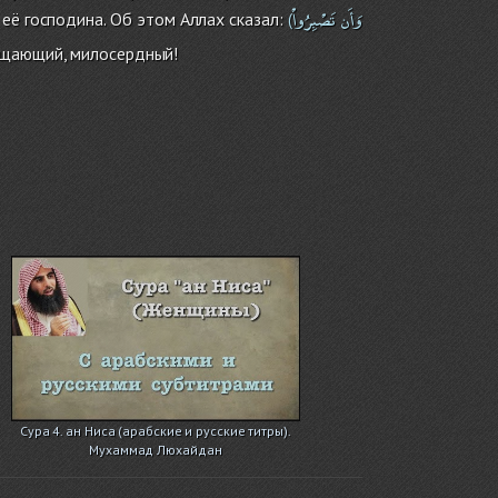
وَأَن
تَصْبِرُواْ
её господина. Об этом Аллах сказал:
(
прощающий, милосердный!
Сура 4. ан Ниса (арабские и русские титры).
Мухаммад Люхайдан