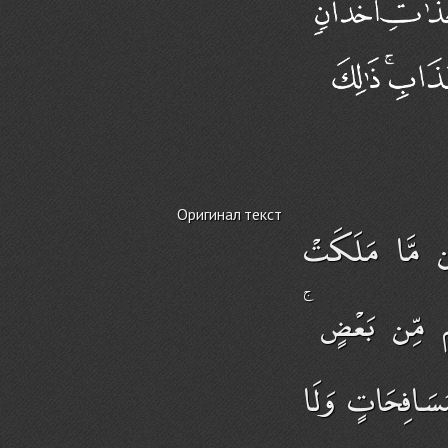
Оригинал текст
ن مَّا مَلَكَتْ
ُكُم مِّن بَعْضٍ
ُسَافِحَاتٍ وَلَا