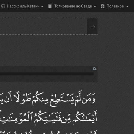
Нассир аль-Катами
Толкование ас-Саади
Полезное
→