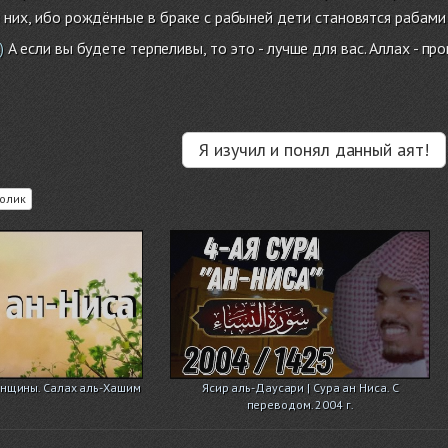
 них, ибо рождённые в браке с рабыней дети становятся рабами 
А если вы будете терпеливы, то это - лучше для вас. Аллах - 
)
Я изучил и понял данный аят!
олик
енщины. Салах аль-Хашим
Ясир аль-Даусари | Сура ан Ниса. С
переводом. 2004 г.