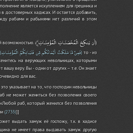
сполнение является искуплением для грешника и
 в достоверных хадисах. И остается добавить,
ежду рабами и рабынями нет различий в этом
﴾أَن
يَنكِحَ
الْمُحْصَنَـاتِ
الْمُؤْمِنَـاتِ
ой возможностью.
)
فَمِنْ
مَّا
مَلَكَتْ
أَيْمَانُكُم
مِّن
فَتَيَـاتِكُمُ
الْمُؤْمِنَـاتِ
.
то - из
(
)
женитесь на верующих невольницах, которыми
 вашу веру. Вы - одни от других – т.е. Он знает
 очевидно для вас.
 это указывает на то, что господин невольницы
раб не может жениться без позволения своего
 «Любой раб, который женился без позволения
ни
]]
(2733)
жет выдать замуж её госпожу, т.к. в хадисе
щина не имеет права выдавать замуж другую