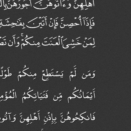
وَمَن لَّمْ يَسْتَطِعْ مِنكُمْ طَوْل
أَيْمَانُكُم مِّن فَتَيَاتِكُمُ الْم ۚ
فَانكِحُوهُنَّ بِإِذْنِ أَهْلِهِنَّ وَآتُ