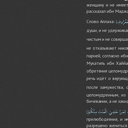
женщину и не имеет
рассказал ибн Мадж
مَعْرُوفِ
Слово Аллаха:
(
души, и не удерживай
чистым и не соверша
не отказывают нико
парней, согласно иб
Мукатиль ибн Хаййа
обретения целомудри
речь идёт о верующ
после замужества, 
целомудренным, из 
бичевании, а не заки
لِمَنْ
خَشِيَ
الْعَنَتَ
مِنْكُمْ
(
прелюбодеяния, и и
разрешено жениться 