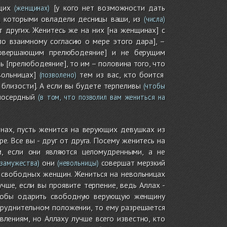
щих
[у кого нет возможности дать
(женщинах)
 которыми овладели десницы ваши, из
(числа)
 других. Женитесь же на них [на женщинах] с
о взаимному согласию о мере этого дара], –
совершающим прелюбодеяние] и не берущим
ь [прелюбодеяние], то им – половина того, что
вольницах]
тем из вас, кто боится
(позволено)
близости]. А если вы будете терпеливы
(чтобы
осердный
(в том, что позволил вам жениться на
ах, пусть женится на верующих девушках из
. Все вы - друг от друга. Посему женитесь на
, если они являются целомудренными, а не
они
совершат мерзкий
замужества)
(невольницы)
я свободных женщин. Жениться на невольницах
чше, если вы проявите терпение, ведь Аллах -
чтобы одарить свободную верующую женщину
труднительном положении, то ему разрешается
лениям, но Аллаху лучше всего известно, кто