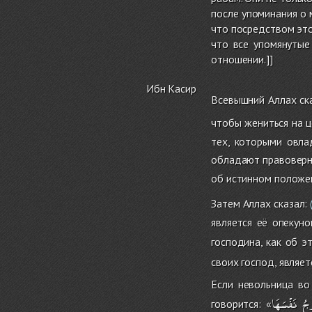
после упоминания о 
что посредством это
что все упомянутые
отношении.]]
Ибн Касир
Всевышний Аллах ск
чтобы жениться на 
тех, которыми овла
обладают правоверн
об истинном положени
Затем Аллах сказал:
является её опекун
господина, как об э
своих господ, являе
Если невольница во
ِجُ
نَفْسَهَا
говорится: «