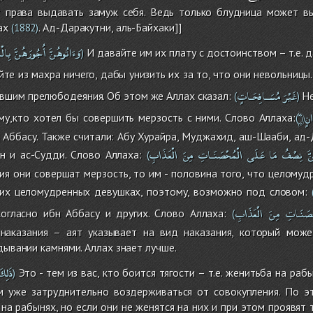
 права выдавать замуж себя. Ведь только блудница может вы
ах
. Ад-Даракутни, аль-Байхаки]]
(1882)
وَءَاتُوهُنَّ
أُجُورَهُنَّ
بِالْ
И давайте им их плату с достоинством – т.е. 
)
те из махра ничего, дабы унизить их за то, что они невольницы
غَيْرَ
مُسَـافِحَـاتٍ
вшим прелюбодеяния. Об этом же Аллах сказал:
Не
(
)
انٍ
му,кто хотел бы совершить мерзость с ними. Слово Аллаха:
(
н Аббасу. Также считали: Абу Хурайра, Муджахид, аш-Шааби, ад-Д
َّ
نِصْفُ
مَا
عَلَى
الْمُحْصَنَـاتِ
مِنَ
الْعَذَابِ
н и ас-Судди. Слово Аллаха:
(
я они совершат мерзость, то им - половина того, что целомуд
их целомудренных девушках, поэтому, возможно под словом:
ْصَنَـاتِ
مِنَ
الْعَذَابِ
согласно ибн Аббасу и других. Слово Аллаха:
(
наказания – аят указывает на вид наказания, который може
дывании камнями. Аллах знает лучше.
ذَلِكَ
Это - тем из вас, кто боится тягости – т.е. женитьба на ра
)
м уже затруднительно воздерживаться от совокупления. По э
на рабынях, но если они не женятся на них и при этом проявят