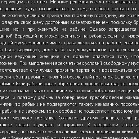
 верующим, а кто нет. Мирские решения всегда основываются 
е решения будут основываться на том, что было сокрыто от
 ее хозяина, если она принадлежит одному господину, или хозяе
 одарить свою жену достойным вознаграждением, поскольку бр
ине, но и при женитьбе на рабыне. Однако запрещается 
иной. Верующий не может жениться на рабыне, если та - изве
дный мусульманин не имеет права жениться на рабыне, если не
а быть верующей; должна быть целомудренной в поступках и
одной верующей женщине; он должен опасаться того, что
ожении. При выполнении всех четырех условий свободному мусу
тоятельствах ему лучше проявить терпение и воздержаться от
 женитьба на рабыне - низкий и бесславный поступок. Если же он
рабыне. Если рабыни после обретения покровительства, т.е. пос
о их наказание равно половине наказания свободных женщин. Э
двое, и поэтому рабынь за совершение прелюбодеяния наказ
амнями, то рабыни не подвергаются такому наказанию, посколь
 рабыни не замужем, то их вообще не подвергают телесному на
того мерзкого поступка. Согласно другому мнению, если р
также только осуждают и порицают. В завершении этого а
ердный, потому что ниспосланные здесь предписания являют
о не обременяют людей, но и являются в высшей степени легкими