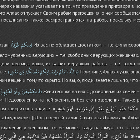
мерах наказания указывает на то, что приведение приговора в и
го Аллах отпускает Своим рабам прегрешения, о чем сообщается
 предписания также распространяются на рабов, поскольку м
مِنكُمْ
طَوْلاً
азал:
Из вас не обладает достатком – т.е. финансов
(
)
целомудренных верующих – т.е. свободных верующих женщинах
дели десницы ваши, из ваших веруюших рабынь – т.е. тогда 
وَاللَّهُ
أَعْلَمُ
بِإِيمَـانِكُمْ
بَعْضُكُمْ
مِّن
بَعْضٍ
ые.
Поистине, Аллах лучше знает
(
)
и вещей и том,что скрыто. Но вы, о, люди, знаете лишь то, что
فَانكِحُوهُنَّ
بِإِذْنِ
أَهْلِهِنَّ
Женитесь же на них с дозволения их семей –
(
)
ом. Недозволенно на ней жениться без его позволения. Также 
أَيُّمَا
عَبْدٍ
تَزَوَّجَ
بِغَيْرِ
إِذْنِ
مَوَالِيهِ،
فَهُوَ
عَاهِر
том говорится в хадисе: «
»
тся блудником».[[Достоверный хадис. Сахих аль-Джами аль-Алба
 владении у женщины, то её может выдать замуж тот, кто мо
لَا
تُزَوِّجِ
الْمَرْأَةُ
الْمَرْأَةَ،
وَلَا
الْمَرْأَةُ
نَفْسَهَا،
فَإِنَّ
الزَّانِيَةَ
هِيَ
الَّتِي
تُزَوّ
» Жен