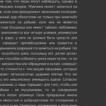
на том, что люди могут наблюдать, однако в
 людских взоров. Мужчина может жениться на
в, если она принадлежит нескольким господам.
ачный дар обязателен не только при женитьбе
жениться на рабыне, если она не является
стная блудница или имеет тайного любовника.
 выполняются все четыре условия, упомянутые
 в душе; у него не должно быть средств для
 совершит прелюбодеяние или окажется в
льманину разрешается жениться на рабыне. Но
 подобного шага, поскольку его детям грозит
 не способен избежать греха иным путем, то он
ле замужества или обращения в ислам, совершат
то относится к тем видам наказания, которые
ывают пятьюдесятью ударами плетью. Что же
ку его невозможно уменьшить вдвое. Согласно
казанию, а лишь порицают для того, чтобы они
абыни - не мусульманки, то за совершение
ята Аллах упомянул Свои прекрасные имена
ся милостью и добродетелью по отношению к
 и простыми. Очевидно, упоминание о прощении