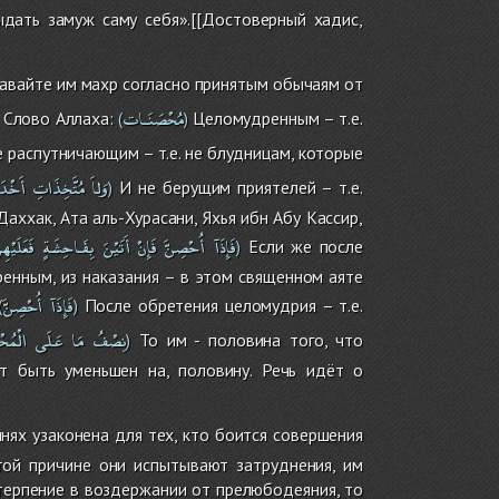
дать замуж саму себя».[[Достоверный хадис,
давайте им махр согласно принятым обычаям от
مُحْصَنَـات
. Слово Аллаха:
Целомудренным – т.е.
(
)
 распутничающим – т.е. не блудницам, которые
﴿وَلاَ
مُتَّخِذَاتِ
أَخْدَ
И не берущим приятелей – т.е.
)
аххак, Ата аль-Хурасани, Яхья ибн Абу Кассир,
فَإِذَآ
أُحْصِنَّ
فَإِنْ
أَتَيْنَ
بِفَـاحِشَةٍ
فَعَلَيْهِن
Если же после
)
ренным, из наказания – в этом священном аяте
فَإِذَآ
أُحْصِنَّ
После обретения целомудрия – т.е.
(
)
نِصْفُ
مَا
عَلَى
الْمُح
То им - половина того, что
)
т быть уменьшен на, половину. Речь идёт о
бынях узаконена для тех, кто боится совершения
той причине они испытывают затруднения, им
 терпение в воздержании от прелюбодеяния, то