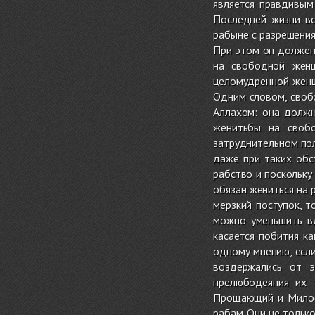
является правдивым
Последней жизни вс
рабыне с разрешения
При этом он должен
на свободной женщ
целомудренной женщ
Одним словом, свобо
Аллахом: она должн
женитьбы на своб
затруднительном пол
даже при таких обс
рабство и поскольку
обязан жениться на 
мерзкий поступок, т
можно уменьшить в
касается побития к
одному мнению, если
воздержались от э
прелюбодеяния их 
Прощающий и Милос
рабам. Они не тольк