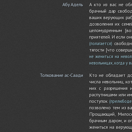
Абу Адель
А кто из вас не о
брачный дар свобо
ваших верующих рабы
дозволения их семе
целомудренным [во
приятелей. И если о
свободн
(полагается)
тягости [что соверш
не жениться на невол
невольницах, когда у 
Толкование ас-Саади
Кто не обладает до
числа невольниц, ко
них с разрешения 
распутницами или и
поступок
(прелюбоде
позволено тем из ва
Прощающий, Милосе
брачным даром, и о
жениться на верующ