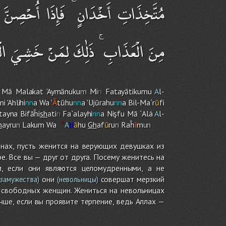
مُتَّخِذَاتِ أَخْدَانٍ ۚ فَإِذَا أُحْصِنَّ
مِنَ الْعَذَابِ ۚ ذَٰلِكَ لِمَنْ خَشِيَ الْ
Mā Malakat 'Aymānuku
m
Mi
n
Fatayātikumu
A
l-
ni 'Ahlihi
nn
a Wa '
Ā
tūhu
nn
a 'Ujūrahu
nn
a Bil-Ma`r
ū
fi
Atayna Bifāĥi
sh
ati
n
Fa`alayhi
nn
a Nişfu Mā `Alá
A
l-
h
ayru
n
Laku
m
Wa
A
ll
ā
hu
Gh
af
ū
ru
n
Raĥ
ī
m
un
ах, пусть женится на верующих девушках из
. Все вы — друг от друга. Посему женитесь на
, если они являются целомудренными, а не
они
совершат мерзкий
замужества)
(невольницы)
я свободных женщин. Жениться на невольницах
чше, если вы проявите терпение, ведь Аллах —