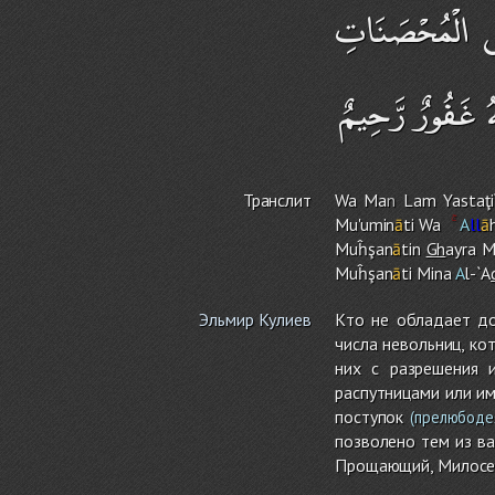
لَى الْمُحْصَنَاتِ
ُ غَفُورٌ رَّحِيمٌ
Транслит
Wa Ma
n
La
m
Yastaţi
Mu'umin
ā
ti Wa
A
ll
ā
Muĥşan
ā
tin
Gh
ayra M
Muĥşan
ā
ti Mina
A
l-`A
Эльмир Кулиев
Кто не обладает до
числа невольниц, ко
них с разрешения 
распутницами или и
поступок
(прелюбоде
позволено тем из ва
Прощающий, Милосе