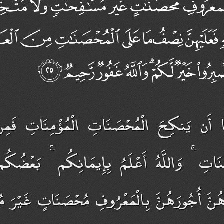
ًا أَن يَنكِحَ الْمُحْصَنَاتِ الْمُؤْمِنَاتِ فَمِ
ُؤْمِنَاتِ ۚ وَاللَّهُ أَعْلَمُ بِإِيمَانِكُم ۚ بَعْض
وهُنَّ أُجُورَهُنَّ بِالْمَعْرُوفِ مُحْصَنَاتٍ غَيْرَ م