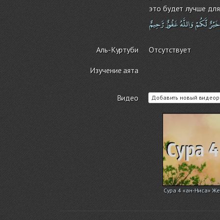
это будет лучше для
خَيْرٌ
لَّكُمْ
وَاللَّهُ
غَفُورٌ
رَّحِيمٌ
Аль-Куртуби
Отсутствует
Изучение аята
Видео
Добавить новый видеор
Сура 4 «ан-Ниса» Ж