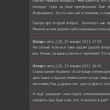
Насчёт первого вопроса - мне кажется, что 
попадут туда за свои прегрешения. Они 
Всевышнего.. За это они, как я понимаю, и по
Говоря про второй вопрос... Выглядит как 
Многие из них вполне себе нормально относя
Ostap
к аяту
2:95
, 25 января 2022, 17:03
На случай, если все таки задам (задал) воп
вас, Роман, за ваши ответы и терпение)! Это 
Ostap
к аяту
2:95
, 25 января 2022, 16:41
Скажи сынам Исраила: «Если ваши утверждени
христиане и Адское пламя коснется вас лишь
жителями Рая, а других нет, уже по факту то
И ещё, вызывает некоторое сомнение(непон
говорить про Христиан, что те войдут в рай?