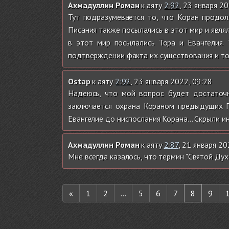
Ахмадуллин Роман
к аяту
2:92
, 23 января 2
Тут подразумевается то, что Коран продо
Писания также посылались в этот мир и явля
в этот мир посылались Тора и Евангелия.
подтверждении факта их существования и тог
Ostap
к аяту
2:92
, 23 января 2022, 09:28
Надеюсь, что мой вопрос будет достаточн
заключается охрана Кораном предыдущих Пи
Евангелие до ниспослания Корана... Скрыли 
Ахмадуллин Роман
к аяту
2:87
, 21 января 20
Мне всегда казалось, что термин "Святой Дух
«
1
2
...
5
6
7
8
9