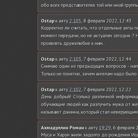
обо всех представителях той или иной группы
Ostap
к аяту
2:105
, 8 февраля 2022, 12:43
Корректно ли считать, что отдельные аяты по
момент передачи, но не актуален сегодня..?
проявлять дружелюбие к ним..
Ostap
к аяту
2:103
, 7 февраля 2022, 12:44
Снимаю один из предыдущих вопросов - напи
Только не понятно, зачем ангелам надо было 
Ostap
к аяту
2:102
, 7 февраля 2022, 12:22
День добрый! Столько различной информации
обучающие людей как разлучить мужа от жен
называют джинна, который стал неверующим
Ахмадуллин Роман
к аяту
19:29
, 6 февраля 
Муса и Харун жили задолго до рождения Исы,