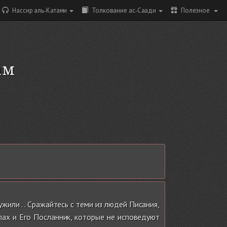
Нассир аль-Катами
Толкование ас-Саади
Полезное
ам
или . . Сражайтесь с теми из людей Писания,
лах и Его Посланник, которые не исповедуют