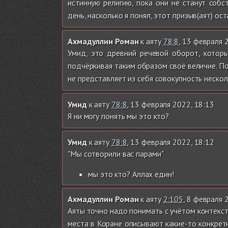
истинную религию, пока они не станут собс
день, насколько я понял, этот призыв(аят) о
Ахмадуллин Роман
к аяту
78:8
, 13 февраля 
Умид, это древний речевой оборот, которы
подчёркивая таким образом своё величие. Поч
не представляет из себя совокупность нескол
Умид
к аяту
78:8
, 13 февраля 2022, 18:13
Я ни могу понять мы это кто?
Умид
к аяту
78:8
, 13 февраля 2022, 18:12
"Мы сотворили вас парами"
мы это кто? Аллах един!
Ахмадуллин Роман
к аяту
2:105
, 8 февраля 
Аяты точно надо понимать с учётом контекста 
места в Коране описывают какие-то конкрет