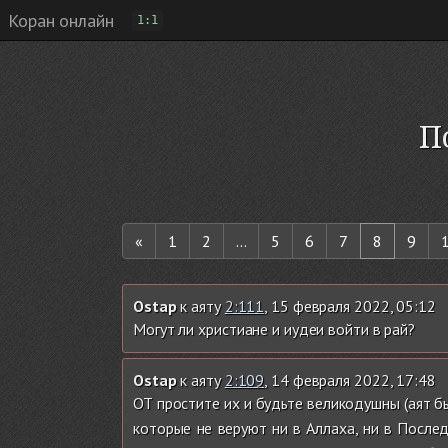
Коран онлайн
1:1
П
«
1
2
...
5
6
7
8
9
Ostap
к аяту
2:111
, 15 февраля 2022, 05:12
Могут ли христиане и иудеи войти в рай?
Ostap
к аяту
2:109
, 14 февраля 2022, 17:48
ОТ простите их и будьте великодушны (аят б
которые не веруют ни в Аллаха, ни в После