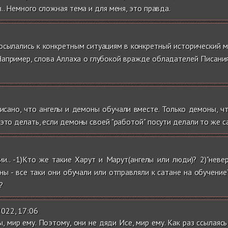
.. Немного сложная тема и для меня, это правда.
сылались к конкретным ситуациям в конкретный исторический мом
 Например, слова Аллаха о глубокой вражде обладателей Писани
сано, что ангелы и демоны обучали вместе. Только демоны, что
это делать, если демоны своей "работой" посути делали то же с
.. -1)Кто же такие Харут и Марут(ангелы или люди)? 2)"невер
ы - все таки они обучали или отправляли к сатане на обучен
?
2022, 17:06
 мир ему. Поэтому, они не дяди Исе, мир ему. Как раз ссылаясь