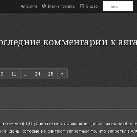
Войти
Благие проекты
Видео
оследние комментарии к аят
10
11
...
24
25
»
ыл отменен) ДО убивайте многобожников, где бы вы их ни обнаруж
дний день, которые не считают запретным то, что запретили Ал