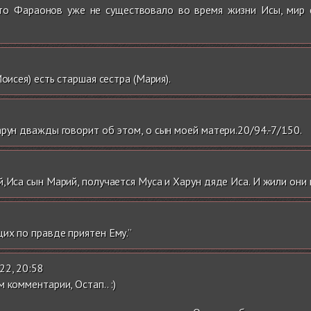
то Фараонов уже не существовало во время жизни Исы, мир е
оисея) есть старшая сестра (Мария).
арун дважды говорит об этом, о сын моей матери.20/94.-7/150.
й,Иса сын Марий, получается Муса и Харун дяде Иса. И жили они 
их по правде приятен Ему.”
022, 20:58
 комментарии, Остап.. :)