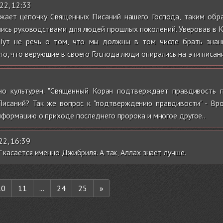
022, 12:33
лжает цепочку Священных Писаний нашего Господа, таким об
лись руководствами для людей прошлых поколений. Уверовав в Ко
 Тут не речь о том, что мы должны в том числе брать зна
о, что верующие в своего Господа люди опирались на эти писани
о культурен. "Священный Коран подтверждает правдивость 
саний? Так же вопрос к "подтверждению правдивости" - Врод
информацию о приходе последнего пророка и многое другое..
22, 16:39
" касается именно Джибриля. А так, Аллах знает лучше.
10
11
...
24
25
»