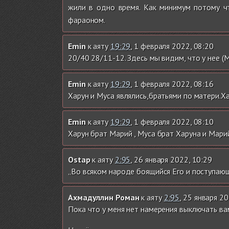
жили в одно время. Как минимум потому ч
фараоном.
Emin
к аяту
19:29
, 1 февраля 2022, 08:20
20/40 28/11-12. Здесь мы видим, что у нее (М
Emin
к аяту
19:29
, 1 февраля 2022, 08:16
Харун и Муса являлись,братьями по матери.Х
Emin
к аяту
19:29
, 1 февраля 2022, 08:10
Харун брат Марий , Муса брат Харуна и Мари
Ostap
к аяту
2:95
, 26 января 2022, 10:29
„Во всяком народе боящийся Его и поступающ
Ахмадуллин Роман
к аяту
2:95
, 25 января 2
Пока что у меня нет намерения выключать вам