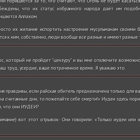
они порицаются за то, что считают, что Огонь не будет касатьс
убеждены, что их статус избранного народа даёт им подоб
рицаются Аллахом.
просто их желание испортить настроение мусульманам своими б
тся к ним, собственно, люди вообще все разные и имеют разные т
рос, который не пройдет "цензуру" и вы мне отключите возможн
ваш труд, усердие, ваше потраченное время.. Я уважаю это.
я правдивы, если райская обитель предназначена только для вас
 на считанные дни, то пожелайте себе смерти!» Иудеи здесь пори
го, что они ИУДЕИ?
имание) вот этот отрывок- Они говорили: «Только иудеи или х