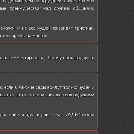
я их дольше чем на пару дней, даже если они
ные "преимущества" над другими общинами
айками. И не все иудеи ненавидят христиан.
очки зрения на многое.
ость комментировать, - Я хочу поблагодарить
, если в Райские сады войдут только иудеи и
цаются за то, что они считали себя будущими
ристиане войдут в рай». - Как ИУДЕИ могли