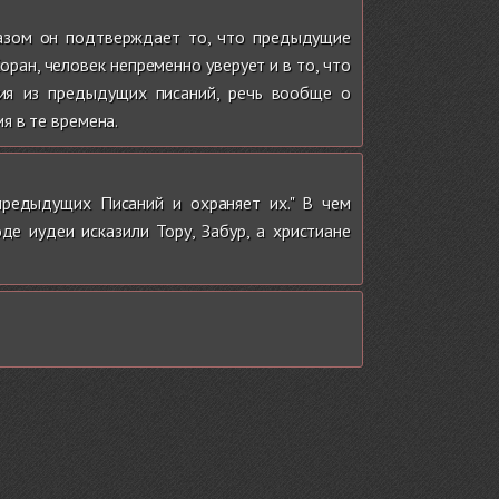
разом он подтверждает то, что предыдущие
ран, человек непременно уверует и в то, что
ния из предыдущих писаний, речь вообще о
я в те времена.
предыдущих Писаний и охраняет их." В чем
е иудеи исказили Тору, Забур, а христиане