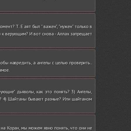
ент? Т. Е аят был " важен", "нужен" только в
я к верующим? И вот снова - Аллах запрещает
бы навредить, а ангелы с целью проверить..
амое.
ующие" дьяволы, как это понять? 3) Ангелы,
ие? 4) Шайтаны бывают разные? Или шайтаном
 на Коран, мы можем явно понять, что они не