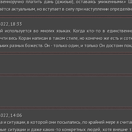
твенноручно платить дань (джизью), оставаясь униженными.» 
стаётся актуальным, но вступает в силу при наступлении определ
2022, 18:33
й используется во многих языках. Когда кто-то в единствен
ти весь Коран написан в таком стиле, но конечно же есть и сот
ьких разных божеств. Он - только один, и только Он достоин пок
2022, 14:06
и ситуации, в которой они посылались, по крайней мере я считаю
ные ситуации и даже каких-то конкретных людей, хотя внешне т