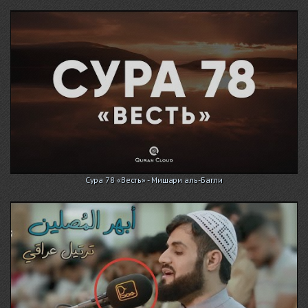
Сура 78 «Весть» - Мишари аль-Багли