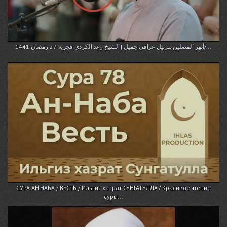
أبهر المصلين بترتيل عراقي جميل | الشيخ رعد الكردي فجرية 27 رمضان 1441/...
СУРА АН НАБА / ВЕСТЬ / Ильгиз хазрат СУНГАТУЛЛА / Красивое чтение
суры...