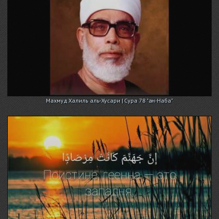
Махмуд Халиль аль-Хусари | Сура 78 "ан-Наба"