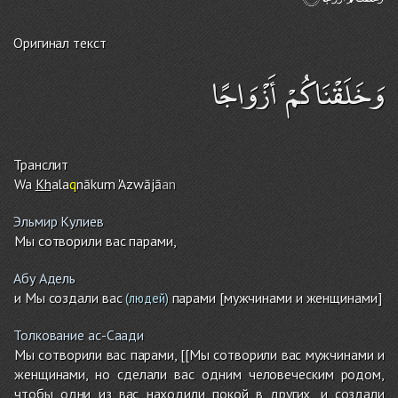
Оригинал текст
وَخَلَقْنَاكُمْ أَزْوَاجًا
Транслит
Wa
Kh
ala
q
nāku
m
'Azwājā
an
Эльмир Кулиев
Мы сотворили вас парами,
Абу Адель
и Мы создали вас
парами [мужчинами и женщинами]
(людей)
Толкование ас-Саади
Мы сотворили вас парами, [[Мы сотворили вас мужчинами и
женщинами, но сделали вас одним человеческим родом,
чтобы одни из вас находили покой в других, и создали