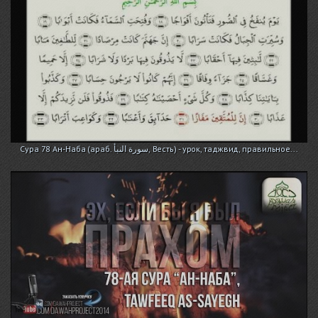
Сура 78 Ан-Наба (араб. سورة النبأ, Весть) - урок, таджвид, правильное...