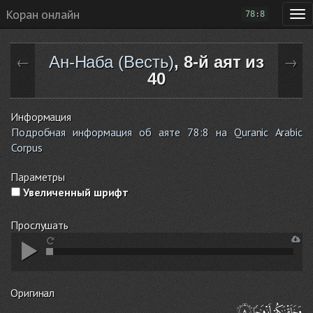
Коран онлайн
78:8
Ан-Наба (Весть)
, 8-й аят из
←
→
40
Информация
Подробная информация об аяте 78:8 на Quranic Arabic
Corpus
Параметры
Увеличенный шрифт
Прослушать
Оригинал