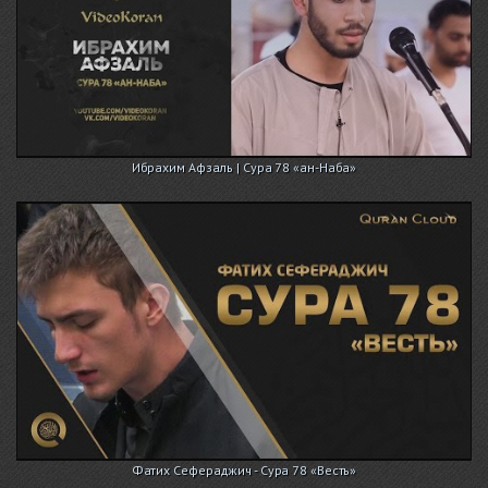
Ибрахим Афзаль | Сура 78 «ан-Наба»
Фатих Сефераджич - Сура 78 «Весть»