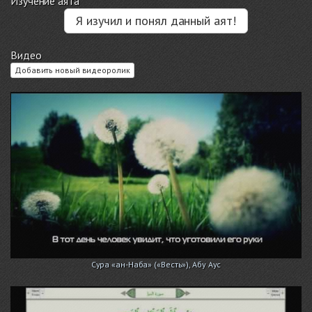
Изучение аята
Я изучил и понял данный аят!
Видео
Добавить новый видеоролик
Сура «ан-Наба» («Весть»), Абу Аус