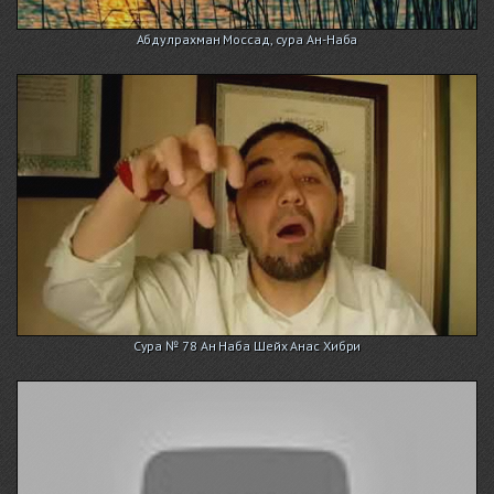
Абдулрахман Моссад, сура Ан-Наба
Сура № 78 Ан Наба Шейх Анас Хибри