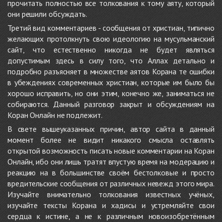
прочитать полностью все толкования к тому аяту, который
они решили обсуждать.
Третий вид комментариев - сообщения от христиан, типично
желающих протолкнуть свою идеологию на мусульманский
сайт, что естественно никогда не будет являться
допустимым здесь в силу того, что Аллах детально и
подробно разъясняет в множестве аятов Корана те ошибки
в убеждениях современных христиан, которые им было бы
хорошо исправить, но они этим, конечно же, заниматься не
собираются. Данный разговор закрыт и обсуждениям на
Коран Онлайн не подлежит.
В свете вышеуказанных причин, автор сайта в данный
момент более не видит никакого смысла оставлять
открытой возможность писать новые комментарии на Коран
Онлайн, ибо они лишь тратят впустую время на модерацию и
реакцию на в большинстве своём бестолковые и просто
вредительские сообщения от различных невежд этого мира.
Изучайте внимательно толкования известных учёных,
изучайте тексты Корана и хадисы и устремляйте свои
сердца к истине, а не к различным новоизобретённым