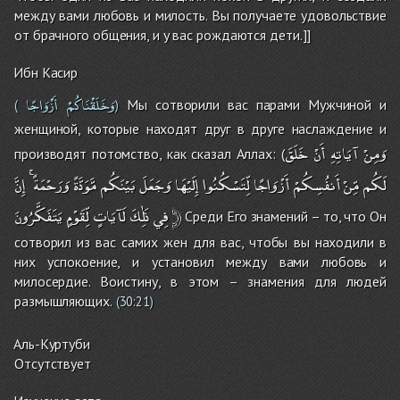
между вами любовь и милость. Вы получаете удовольствие
от брачного общения, и у вас рождаются дети.]]
Ибн Касир
وَخَلَقْنَاكُمْ
أَزْوَاجًا
Мы сотворили вас парами Мужчиной и
(
)
женщиной, которые находят друг в друге наслаждение и
وَمِنْ
آيَاتِهِ
أَنْ
خَلَقَ
производят потомство, как сказал Аллах: (
لَكُم
مِّنْ
أَنفُسِكُمْ
أَزْوَاجًا
لِّتَسْكُنُوا
إِلَيْهَا
وَجَعَلَ
بَيْنَكُم
مَّوَدَّةً
وَرَحْمَةً
إِنَّ
يَتَفَكَّرُونَ
لِّقَوْمٍ
لَآيَاتٍ
ذَٰلِكَ
فِي
﴿
Среди Его знамений – то, что Он
сотворил из вас самих жен для вас, чтобы вы находили в
них успокоение, и установил между вами любовь и
милосердие. Воистину, в этом – знамения для людей
размышляющих.
(
30:21
)
Аль-Куртуби
Отсутствует