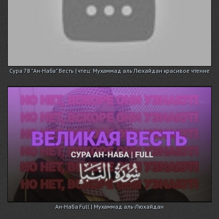
Сура 78 "Ан-Наба" Весть | чтец: Мухаммад аль Люхайдан красивое чтение
Ан-Наба Full | Мухаммад аль-Люхайдан