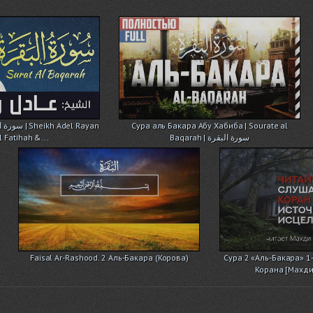
 Adel Rayan
Cура аль Бакара Абу Хабиба | Sourate al
Al Fatihah &...
Baqarah | سورة البقرة
Faisal Ar-Rashood. 2 Аль-Бакара (Корова)
Сура 2 «Аль-Бакара» 1
Корана [Махд