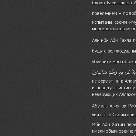
Слово Всевышнего 
повелением – подо
испытаны своим им
многобожников мног
Али ибн Аби Тахла п
будьте великодушны,
убивайте многобожни
َةَ
عَنْ
يَدٍ
وَهُمْ
صَاغِرُونَ
не веруют ни в Алла
исповедуют истинную
неверующих Аллахом
Абу аль-Алия, ар-Ра
явится со Своим пов
Ибн Аби Хатим пере
имели обыкновение 