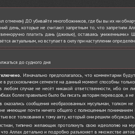
ыл отменен) ДО убивайте многобожников, где бы вы их ни обнаруж
дний день, которые не считают запретным то, что запретили Ал
твенноручно платить дань (джизью), оставаясь униженными.» 
стаётся актуальным, но вступает в силу при наступлении определ
лжаться до судного дня
тключено.
Изначально предполагалось, что комментарии будут
не в русскоязычном сегменте на данный момент способны только
 в любом случае не несёт никакой ответственности, ибо он л
ибках более правильно было бы писать авторам переводов, а не 
 оказались сообщения необразованных мусульман, толком не
, не имеющие почти ничего общего с полноценным пониманием
ью все толкования к тому аяту, который они решили обсуждать.
стиан, типично желающих протолкнуть свою идеологию на мус
о, что Аллах детально и подробно разъясняет в множестве аято