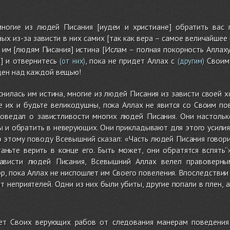
огие из людей Писания [иудеи и христиане] обратить вас п
ых из-за зависти в них самих [так как вера – самое величайшее 
й им [людям Писания] истина [Ислам – полная покорность Аллаху
е] и отвернитесь
, пока не придет Аллах с
Своим 
(от них)
(другим)
щен над каждой вещью!
снилась им истина, многие из людей Писания из зависти своей х
е их и будьте великодушны, пока Аллах не явится со Своим по
поведал о завистливости многих людей Писания. Они настоль
ы и обратить в неверующих. Они прикладывают для этого усилия
о этому поводу Всевышний сказал: «Часть людей Писания говорит
аньте верить в конце его. Быть может, они обратятся вспять”
зависти людей Писания, Всевышний Аллах велел правоверн
р, пока Аллах не ниспошлет им Своего повеления. Впоследстви
т неприятелей. Одни из них были убиты, другие попали в плен, 
ет Своих верующих рабов от следования манерам поведения 