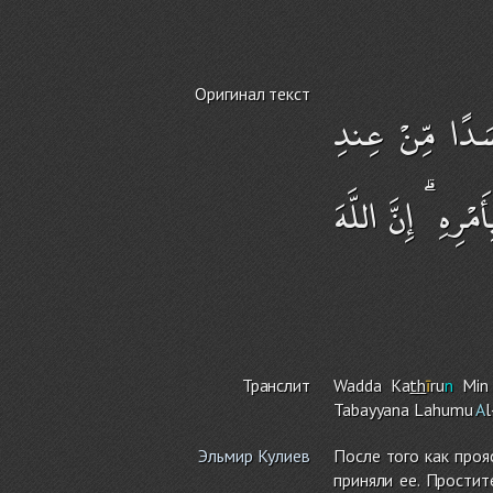
Оригинал текст
سَدًا مِّنْ عِندِ
رِهِ ۗ إِنَّ اللَّهَ
Транслит
Wadda Ka
th
ī
r
u
n
Min '
Tabayyana Lahumu
A
Эльмир Кулиев
После того как проя
приняли ее. Простит