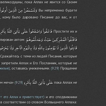
великодушны, пока Аллах не явится со Своим
وَلَتَسْمَعُنَّ
مِنَ
الَّذِينَ
أُوتُواْ
Вы непременно будете
, кому было даровано Писание до вас, и от
فَاعْفُواْ
وَاصْفَحُواْ
حَتَّى
يَأْتِىَ
اللَّهُ
بِأَمْرِه
Простите их и
فَاقْتُلُواْ
الْمُشْرِكِينَ
حَيْثُ
وَجَدتُّمُوهُمْ
улирован аятом:
قَاتِلُوا
الَّذِينَ
لَا
يُؤْمِنُونَ
بِاللَّهِ
وَلَا
بِالْيَوْمِ
الْآخِرِ
وَلَا
يُحَرِّمُو
Сражайтесь с теми из людей Писания, которые
 запретили Аллах и Его Посланник, которые не
, оставаясь униженными.
Прощение
жизью)
(
9:29
)
حَتَّى
يَأْتِىَ
اللَّهُ
بِأَمْرِهِ
ом меча»
пока Аллах не
(
9:29
)
и его сподвижники
т его Аллах и приветствует)
в соответствии со словом Всевышнего Аллаха: