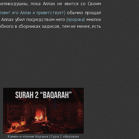
еликодушны, пока Аллах не явится со Своим
обычно прощал
ловит его Аллах и приветствует)
м Аллах убил посредством него
многих
(пророка)
бного в сборниках хадисов, тем не менее, есть
Камин и чтение Корана | Сура 2 «Корова»