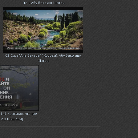
Чтец: Абу Бакр аш-Шатри
02 Сура "Аль Бакара" ( Корова). Абу Бакр аш-
Шатри
-141 Красивое чтение
и аш-Шишани]