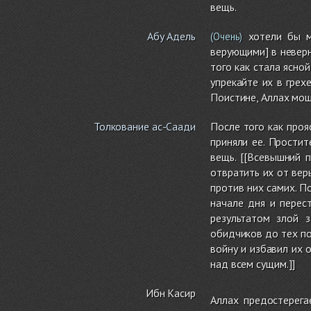
вещь.
Абу Адель
хотели бы мн
(Очень)
верующими] в неверн
того как стала ясно
упрекайте их в грех
Поистине, Аллах мо
Толкование ас-Саади
После того как проя
приняли ее. Простит
вещь. [[Всевышний 
отвратить их от вер
против них самих. П
начале дня и перест
результатом злой 
обидчиков до тех по
войну и избавил их о
над всем сущим.]]
Ибн Касир
Аллах предостерега