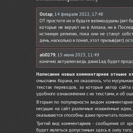
Ostap
,
14 февраля 2022, 17:48
ОТ простите их и будьте великодушны (аят б
которые не веруют ни в Аллаха, ни в После
истинную религию, пока они не станут собс
день, насколько я понял, этот призыв(аят) о
ali0279
,
15 июня 2023, 11:49
конечно актуален ведь джих1ад будет продо
Написание новых комментариев отныне о
смыслами Корана, но оказалось, что мусульма
текстах переводов, за которые автор сайта
удобного ознакомления с их текстами, и об ош
Вторым по популярности видом комментариев
несущих на сайт различные искажённые идеи
оказываются способны даже прочитать полност
Третий вид комментариев - сообщения от хри
будет являться допустимым здесь в силу тог