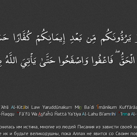
وْ يَرُدُّونَكُم مِّن بَعْدِ إِيمَانِكُمْ كُفَّارًا حَ
ْحَقُّ ۖ فَاعْفُوا وَاصْفَحُوا حَتَّىٰ يَأْتِيَ اللَّهُ بِأَمْ
Ahli
A
l-Kit
ā
bi Law Yaruddūnaku
m
Mi
n
Ba`di '
Ī
māniku
m
Kuffārā
l-Ĥaqqu
Fā`fū Wa
A
şfaĥū Ĥattá Ya'tiya
A
l-Lah
u
Bi'a
m
r
ih
i
'I
nn
a
A
l
снилась им истина, многие из людей Писания из зависти своей х
е их и будьте великодушны, пока Аллах не явится со Своим по