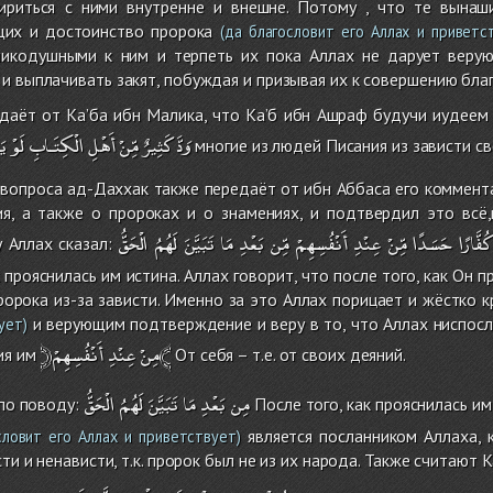
ириться с ними внутренне и внешне. Потому , что те вынаш
щих и достоинство пророка
(да благословит его Аллах и приветс
ликодушными к ним и терпеть их пока Аллах не дарует веру
и выплачивать закят, побуждая и призывая их к совершению благ
даёт от Ка’ба ибн Малика, что Ка’б ибн Ашраф будучи иудеем 
وَدَّ
كَثِيرٌ
مِّنْ
أَهْلِ
الْكِتَـابِ
لَوْ
يَ
многие из людей Писания из зависти св
 вопроса ад-Даххак также передаёт от ибн Аббаса его коммент
я, а также о пророках и о знамениях, и подтвердил это всё,н
كُفَّارًا
حَسَدًا
مِّنْ
عِنْدِ
أَنْفُسِهِمْ
مِّن
بَعْدِ
مَا
تَبَيَّنَ
لَهُمُ
الْحَقُّ
 Аллах сказал:
к прояснилась им истина. Аллах говорит, что после того, как Он
пророка из-за зависти. Именно за это Аллах порицает и жёстко к
и верующим подтверждение и веру в то, что Аллах ниспосл
ует)
أَنْفُسِهِمْ﴾
﴿مِنْ
عِنْدِ
ия им
От себя – т.е. от своих деяний.
مِن
بَعْدِ
مَا
تَبَيَّنَ
لَهُمُ
الْحَقُّ
 по поводу:
После того, как прояснилась им 
является посланником Аллаха, к
ловит его Аллах и приветствует)
сти и ненависти, т.к. пророк был не из их народа. Также считают К