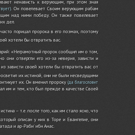
ивают ненависть к верующим, при этом зная
. Он повелевает Своим верующим рабам
твует)
ющим над ними победу. Он также повелевает
их дел.
часто порицал пророка в его поэмах, поэтому
оей хотели бы отвратить вас.
арий: «Неграмотный пророк сообщил им о том,
о они отвергли его из-за неверия, зависти и
из зависти своей хотели бы отвратить вас от
 просветил их истиной, они не были несведущими
ритикует их. Он вменил пророку
(да благословит
ал им и тем, кто был прежде в качестве Своей
истина – т.е. после того, как им стало ясно, что
оторый описан у них в Торе и Евангелие, они
атада и ар-Раби’ ибн Анас.