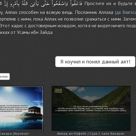
فَاعْفُواْ
وَاصْفَحُواْ
حَتَّى
يَأْتِىَ
اللَّهُ
بِأَمْرِهِ
إِنَّ
الل
Простите их и будьте в
у, Аллах способен на всякую вещь. Посланник Аллаха
(да благос
рпелив с ними, пока Аллах не позволил сражаться с ними. Зате
Этот хадис с достоверным иснадом, хотя я не видел ничего подо
хихах от Усамы ибн Зайда.
Я изучил и понял данный аят!
олик
-Бакара (Корова)»
Ахмад ан-Нуфейс | Сура 2 «аль-Бакара».