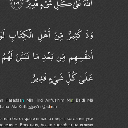
وَدَّ كَثِيرٌ مِّنْ أَهْلِ الْكِتَابِ لَ
أَنفُسِهِم مِّن بَعْدِ مَا تَبَيَّنَ لَهُمُ ال
عَلَىٰ كُلِّ شَيْءٍ قَدِيرٌ
an Ĥasadāa
n
Min `I
n
di 'A
n
fusihi
m
Mi
n
Ba`di Mā
-Lah
a
`Alá Kulli
Sh
ay'i
n
Qad
ī
r
un
отели бы отвратить вас от веры, когда вы уже
велением. Воистину, Аллах способен на всякую