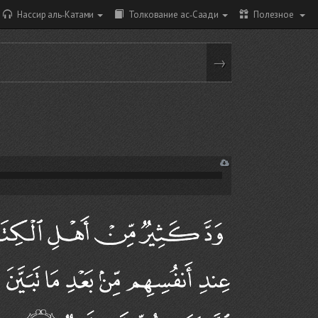
Нассир аль-Катами
Толкование ас-Саади
Полезное
→