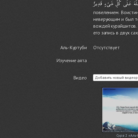
َّهَ
عَلَى
كُلِّ
شَىْءٍ
قَدِيرٌ
повелением. Воистин
неверующим и был те
вождей курайшитов. 
его запись в двух са
Аль-Куртуби
Отсутствует
Изучение аята
Видео
Добавить новый видеор
Сура 2 «Аль