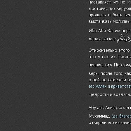
наставляет их не м
достоинство верую
прощать и быть ве
выстаивать молитвы 
Ибн Аби Хатим пере
رُدُّونَكُم
Аллах сказал:
Относительно этого
что у них из Писани
ненависти.» Поэтому
веры, после того, ка
о ней, но отвергли 
его Аллах и приветств
щедрости и воздаян
Абу аль-Алия сказал
Мухаммад
(да благос
отвергли его из зави