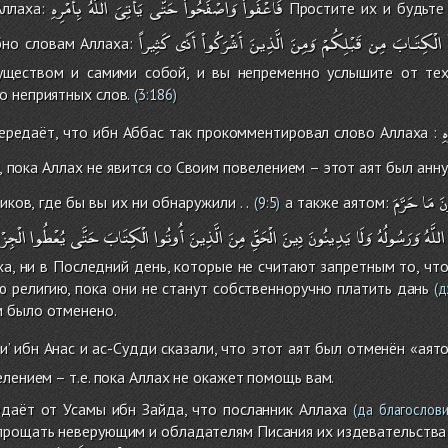
فَاعْفُواْ
وَاصْفَحُواْ
حَتَّى
يَأْتِىَ
اللَّهُ
بِأَمْرِهِ
Аллаха:
Простите их и будьте 
الْكِتَـابَ
مِن
قَبْلِكُمْ
وَمِنَ
الَّذِينَ
أَشْرَكُواْ
أَذًى
كَثِيراً
бно словам Аллаха:
уществом и самими собой, и вы непременно услышите от тех
о неприятных слов.
(
3:186
)
ِ
ередаёт, что ибн Аббас так прокомментировал слово Аллаха :
 пока Аллах не явится со Своим повелением – этот аят был анн
نَ
مَا
حَرَّمَ
ков, где бы вы их ни обнаружили . .
а также аятом:
(
9:5
)
اللَّهُ
وَرَسُولُهُ
وَلَا
يَدِينُونَ
دِينَ
الْحَقِّ
مِنَ
الَّذِينَ
أُوتُوا
الْكِتَابَ
حَتَّى
يُعْطُوا
الْجِزْي
ха, ни в Последний день, которые не считают запретным то, что
 религию, пока они не станут собственноручно платить дань
(д
 было отменено.
би’ ибн Анас и ас-Судди сказали, что этот аят был отменён «аят
елением – т.е. пока Аллах не окажет помощь вам.
даёт от Усамы ибн Зайда, что посланник Аллаха
(да благослови
прощать неверующим и обладателям Писания их издевательства 