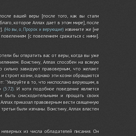
осле вашей веры [после того, как вы стали
благо, которое Аллах дает в этом мире], после
].
извините же [не
(Но вы, о, Пророк и верующие)
повелением [с повелением сражаться с ними].
отели бы отвратить вас от веры, когда вы уже
велением. Воистину, Аллах способен на всякую
ко сильно завидуют правоверным, что желают
 и строят козни, однако эти козни обращаются
: “Уверуйте в то, что ниспослано верующим, в
»
. И хотя подобное поведение является
(
3:72
)
ым быть снисходительными и прощать своих
и Аллах приказал правоверным вести священную
а третьи были изгнаны. Воистину, Аллах властен
неверных из числа обладателей писания. Он