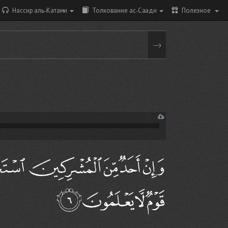
Нассир аль-Катами
Толкование ас-Саади
Полезное
→