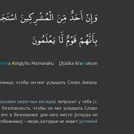
وَإِنْ أَحَدٌ مِّنَ الْمُشْرِكِينَ اسْتَجَارَك
بِأَنَّهُمْ قَوْمٌ لَّا يَعْلَمُونَ
u
mm
a 'A
b
li
gh
/hu Ma'manahu
Dh
ālika Bi'a
nn
ahu
m
ежище, чтобы он мог услышать Слово Аллаха.
попросит у тебя
ершения запретных месяцев)
(о,
у безопасность, чтобы он мог услышать Слово
его в безопасное для него место [откуда он
огобожники] – люди, которые не знают
(истинной