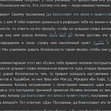
 безопасное место, Это, потому что они — люди невежественные.
ворит Своему посланнику
(да благословит его Аллах и приветств
х, с кем Я тебе повелел сражаться и разрешил тебе их жизни и
сности, то ответь на его просьбу, чтобы он услышал слова Аллах
ثُمَّ
أَبْلِغْهُ
مَأْمَنَهُ
шь над ним довод Аллаха.
Затем доставь его в
(
)
لاَّ
يَعْلَمُونَ
озвращения в свою страну или населенный пункт.
(
. Мы узаконили давать безопасность таким людям, чтобы они у
омментировал этот аят:«Если к тебе пришел человек послушать, 
пока не услышит слово Аллаха и не вернется туда, откуда пришел
давал безопасность тем, то пришел услышать наставления 
)
итов в Худайбие, из них Урва ибн Мас’уд, Мукариз ибн Хафс, С
анника Аллаха, несравнимое с почитанием никакого царя ил
том,и это послужило причиной принятия Ислама многими из них
нику Аллаха
, посланник 
(да благословит его Аллах и приветствует)
 Аллаха?» Тот ответил: «Да». Посланник, да благословит его Алл
бы парламентеров можно было убивать, я бы отрубил тебе голо