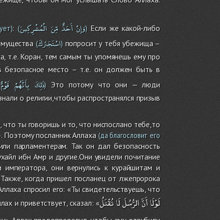
وَإِنْ
أَحَدٌ
مِّنَ
الْمُشْرِكِينَ
:
Если же какой-либо
ует)
(
)
اسْتَجَارَكَ
 имущества
попросит у тебя убежища –
(
)
а, т.е. Коран, тем самым ты упомянешь ему про
 безопасное место – т.е. он должен быть в
ذَلِكَ
بِأَنَّهُمْ
قَوْمٌ
Это потому что они — люди
)
знали о религии,чтобы распространялся призыв
что ты говоришь и то, что ниспослано тебе,то
». Поэтому посланник Аллаха
(да благословит его
или парламентерам. Так он дал безопасность
ухайл ибн Амр и другие.Они увидели почитание
и императора, они вернулись к курайшитам и
.Также, когда пришел посланец от лжепророка
Аллаха спросил его: «Ты свидетельствуешь, что
لَوْلَا
أَنَّ
الرُّسُلَ
لَا
تُقْتَلُ
ах и приветствует, сказал: «
ву». Аллах предопределил, чтобы ему отрубили