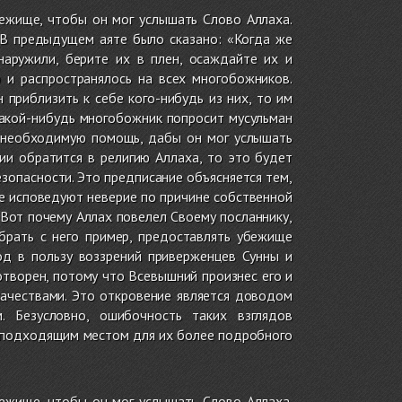
ежище, чтобы он мог услышать Слово Аллаха.
[[В предыдущем аяте было сказано: «Когда же
наружили, берите их в плен, осаждайте их и
 и распространялось на всех многобожников.
приблизить к себе кого-нибудь из них, то им
 какой-нибудь многобожник попросит мусульман
у необходимую помощь, дабы он мог услышать
ии обратится в религию Аллаха, то это будет
езопасности. Это предписание объясняется тем,
е исповедуют неверие по причине собственной
 Вот почему Аллах повелел Своему посланнику,
брать с него пример, предоставлять убежище
од в пользу воззрений приверженцев Сунны и
творен, потому что Всевышний произнес его и
качествами. Это откровение является доводом
. Безусловно, ошибочность таких взглядов
 подходящим местом для их более подробного
ежище, чтобы он мог услышать Слово Аллаха.