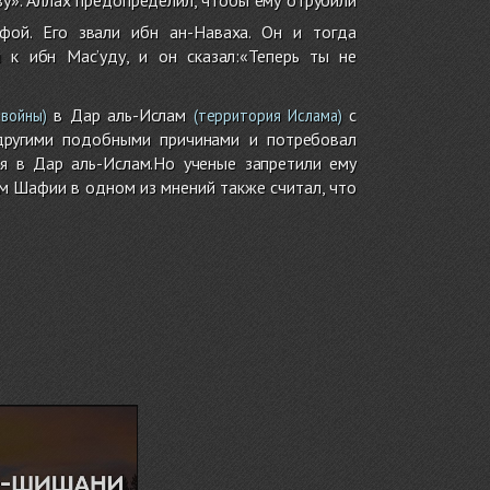
ой. Его звали ибн ан-Наваха. Он и тогда
 к ибн Мас’уду, и он сказал:«Теперь ты не
в Дар аль-Ислам
с
войны)
(территория Ислама)
 другими подобными причинами и потребовал
ся в Дар аль-Ислам.Но ученые запретили ему
ам Шафии в одном из мнений также считал, что