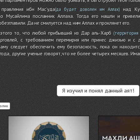
 правления ибн Мас’уда
над Куф
(да будет доволен им Аллах)
то Мусайлима посланник Аллаха. Тогда его нашли и привели
обезглавили. Да не смилуется над ним Аллах и проклянет его.
этого то, что любой прибывший из Дар аль-Харб
(территория 
орговлей, с требованием перемирия или принес джизью и с
маму следует обеспечить ему безопасность, пока он находит
ода, другие ученые говорят,что не более четырех месяцев. Им
Я изучил и понял данный аят!
олик