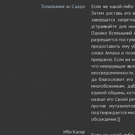
Толкование ас-Саади
Если же какой-либо
Затем доставь его 
завершатся запретн
устраивайте для ни
Однако Всевышний А
разрешается поступи
предоставить ему у
слова Аллаха и поз
прекрасно. Если же 
что неверующие явля
неосведомленности, 
да благословит его
многобожникам, даб
единой общины, кот
назвал его Своей р
против мутазилито
подтверждается мно
обсуждения.]]
Ибн Касир
Если же какой-либо