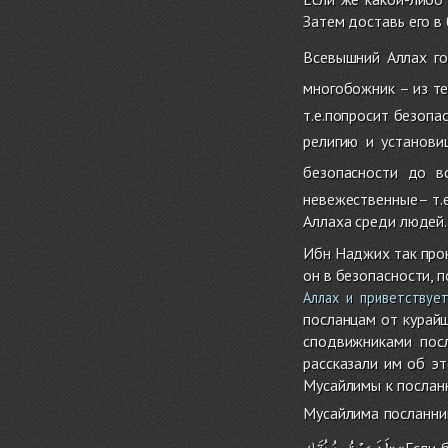
Затем доставь его в
Всевышний Аллах го
многобожник – из те
т.е.попросит безопа
религию и установи
безопасности до в
невежественные– т.е
Аллаха среди людей.
Ибн Наджих так прок
он в безопасности, 
Аллах и приветствует
посланцам от курайш
сподвижниками посл
рассказали им об э
Мусайлимы к послан
Мусайлима посланник
لَضَرَبْتُ
عُنُقَك
»«Если 