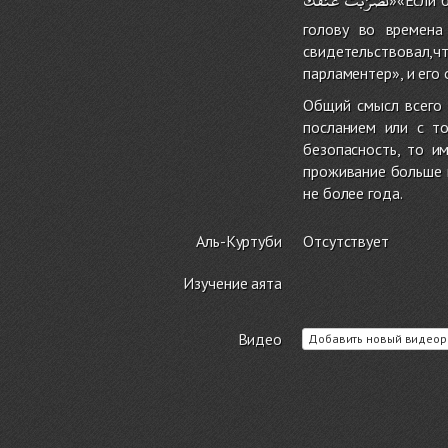
голову во времена
свидетельствовал,ч
парламентер», и его 
Общий смысл всего 
посланием или с т
безопасность, то и
проживание больше г
не более года.
Аль-Куртуби
Отсутствует
Изучение аята
Видео
Добавить новый видеор