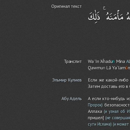
Оригинал текст
مَأْمَنَهُ ۚ ذَٰلِكَ
Транслит
Wa 'In 'Aĥadu
n
Mina
A
Qawmu
n
Lā Ya`lam
ū
Эльмир Кулиев
Если же какой-либо
Затем доставь его в
Абу Адель
А если кто-нибудь 
безопасност
Пророк)
Аллаха
(и узнал об И
пришел]
(не совершая
сути Ислама)
(и может 