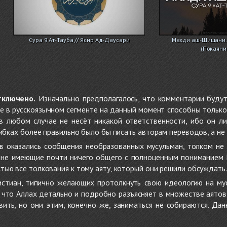
Сура 9 Ат-Тауба // Ясир Ад-Даусари
Махди аш-Шишани. 
(Покаяни
тключено.
Изначально предполагалось, что комментарии будут
не в русскоязычном сегменте на данный момент способны только
 в любом случае не несёт никакой ответственности, ибо он л
ибках более правильно было бы писать авторам переводов, а не 
 оказались сообщения необразованных мусульман, толком не
, не имеющие почти ничего общего с полноценным пониманием
ью все толкования к тому аяту, который они решили обсуждать.
стиан, типично желающих протолкнуть свою идеологию на мус
о, что Аллах детально и подробно разъясняет в множестве аято
ить, но они этим, конечно же, заниматься не собираются. Да