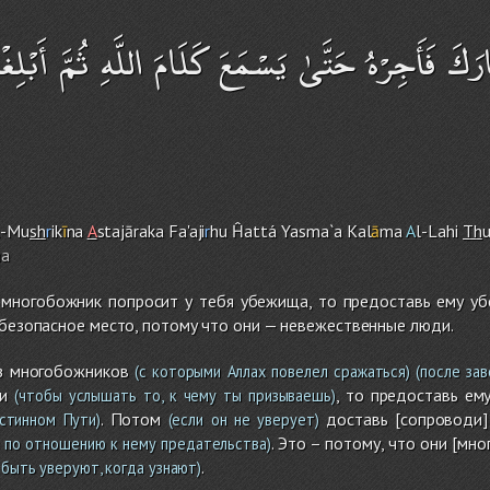
َ فَأَجِرْهُ حَتَّىٰ يَسْمَعَ كَلَامَ اللَّهِ ثُمَّ أَبْلِغْهُ 
l-Mu
sh
r
ik
ī
na
A
stajāraka Fa'aji
r
hu Ĥattá Yasma`a Kal
ā
ma
A
l-Lah
i
Th
n
a
 многобожник попросит у тебя убежища, то предоставь ему уб
 безопасное место, потому что они — невежественные люди.
из многобожников
(с которыми Аллах повелел сражаться)
(после зав
и
, то предоставь ем
(чтобы услышать то, к чему ты призываешь)
. Потом
доставь [сопроводи] 
стинном Пути)
(если он не уверует)
. Это – потому, что они [мн
 по отношению к нему предательства)
.
быть уверуют, когда узнают)