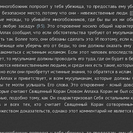
 многобожник попросит у тебя убежища, то предоставь ему уб
в безопасное место, потому что они - невежественные люди. 
ые месяцы, то убивайте многобожников, где бы вы их ни об
х любую засаду»
. Это откровение носило общий характер
(
9:5
)
ллах сообщил, что если обстоятельства требуют от мусульман 
ть так. Более того, они обязаны сделать это. И поэтому, если
бежище или уберечь его от беды, то они должны оказать ем
накомиться с истинным исламом. Если этот человек впоследств
нет, то мусульмане должны проводить его туда, где он будет в б
ются невежественными людьми, и среди них есть такие, которы
но если они приобретут истинные знания, то обратятся в ислам.
 Аллах и приветствует, и всем мусульманам, которые должны 
ы те могли услышать Его слова. Это откровение - ясный дов
орые считают Священный Коран Словом Аллаха. Коран не был со
ечью, подобно тому, как Он охарактеризовал Себя остальными 
в и всех тех, кто считает Священный Коран сотворенным
жеством доказательств, однако этот комментарий не является
 многобожник попросит у тебя убежища, то предоставь ему уб