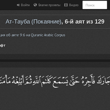
Войти
Благие проекты
Видео
Ат-Тауба (Покаяние)
, 6-й аят из 129
 об аяте 9:6 на Quranic Arabic Corpus
ифт