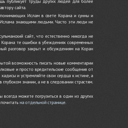
ишь публикует труды других людей для более
автору сайта.
 понимающих Ислам в свете Корана и сунны и
 Ислама знающими людьми. Часто эти люди не
ульманский сайт, что естественно никогда не
в Корана те ошибки в убеждениях современных
нный разговор закрыт и обсуждениям на Коран
крытой возможность писать новые комментарии
олковые и просто вредительские сообщения от
хадисы и устремляйте свои сердца к истине, а
глубоком знании, а не в следовании страстям.
ы всегда можете погрузиться в один из других
е почитать
на отдельной странице
.