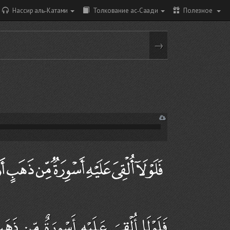
Нассир аль-Катами
Толкование ас-Саади
Полезное
→
فَلَوْلَا أُلْقِيَ عَلَيْهِ أَسْوِرَةٌ مِّن ذَه