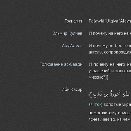
Транслит
Falawl
ā
'Ulqiya `Alayh
Эльмир Кулиев
И почему на него не
Абу Адель
И почему не брошен
ангелы, сопровождая
Толкование ас-Саади
И почему на него н
украшений и золоты
миссию?]]
Ибн Касир
﴾
ذَهَبٍ
مِّن
أَسْوِرَةٌ
عَلَيْهِ
золотые укра
элитой)
помогали ему и мог
яснее, чем то, на че