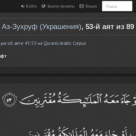
Войти
Благие проекты
Видео
Аз-Зухруф (Украшения)
, 53-й аят из 89
я об аяте 43:53 на Quranic Arabic Corpus
ифт
َبٍ أَوْ جَاءَ مَعَهُ الْمَلَائِكَةُ مُقْتَرِنِينَ