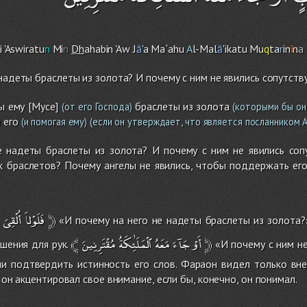
i 'Aswiratu
n
Mi
n
Dh
ahabin 'Aw J
ā
'a Ma`ahu
A
l-Mal
ā
'ikatu Mu
q
ta
r
in
ī
n
a
 надеты браслеты из золота? И почему с ним не явились сопутств
ы ему [Мусе]
браслеты из золота
(от его Господа)
(которыми бы он
 его
(и помогая ему)
(если он утверждает, что является посланником А
е надеты браслеты из золота? И почему с ним не явились соп
х браслетов? Почему ангелы не явились, чтобы поддержать ег
أُلْقِىَ
فَلَوْلاَ
﴿
«И почему на него не надеты браслеты из золота?
﴾
مُقْتَرِنِينَ
ٱلْمَلَٰئِكَةُ
مَعَهُ
جَآءَ
أَوْ
﴿
шения для рук.
«И почему с ним не
ли подтвердить истинность его слов. Фараон видел только вн
м он акцентировал свое внимание, если бы, конечно, он понимал.