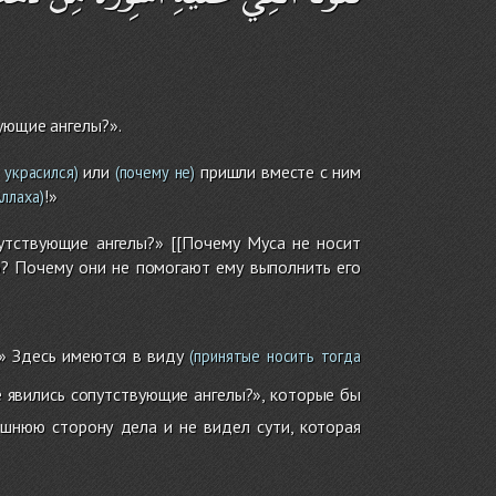
ующие ангелы?».
или
пришли вместе с ним
 украсился)
(почему не)
!»
ллаха)
утствующие ангелы?» [[Почему Муса не носит
о? Почему они не помогают ему выполнить его
» Здесь имеются в виду
(принятые носить тогда
 явились сопутствующие ангелы?», которые бы
ешнюю сторону дела и не видел сути, которая