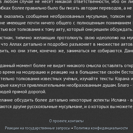
 в любом случае не несёт никакой ответственности, ибо он л
ибках более правильно было бы писать авторам переводов, а не 
 оказались сообщения необразованных мусульман, толком не
, не имеющие почти ничего общего с полноценным пониманием
ью все толкования к тому аяту, который они решили обсуждать.
стиан, типично желающих протолкнуть свою идеологию на мус
о, что Аллах детально и подробно разъясняет в множестве аято
ить, но они этим, конечно же, заниматься не собираются. Да
в данный момент более не видит никакого смысла оставлять от
ую время на модерацию и реакцию на в большинстве своём бест
тельно толкования известных учёных, изучайте тексты Корана и 
рые кажутся привлекательными необразованным душам. Благо - в 
людей прямой дорогой.
желание обсудить более детально некоторые аспекты Ислама - в
аются другие русскоязычные мусульмане, и о которых вы может
О проекте, контакты
Реакции на государственные запросы
•
Политика конфиденциальности