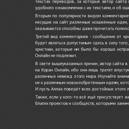
текстах переводов, за которые автор сайта
удобного ознакомления с их текстами, и об ош
Вторым по популярности видом комментариев
несущих на сайт различные искажённые идеи
оказываются способны даже прочитать полност
Третий вид комментариев - сообщения от хри
будет являться допустимым здесь в силу тог
христиан, которые им было бы хорошо исправ
Онлайн не подлежит.
В свете вышеуказанных причин, автор сайта 
на Коран Онлайн, ибо они лишь тратят впуст
различных невежд этого мира. Изучайте внима
не к различным новоизобретённым идеям, кото
И пусть Аллах поведёт всех достойных этого 
Также, если у кого-то всё ещё присутствует 
благих проектов и сообществ, которыми заним