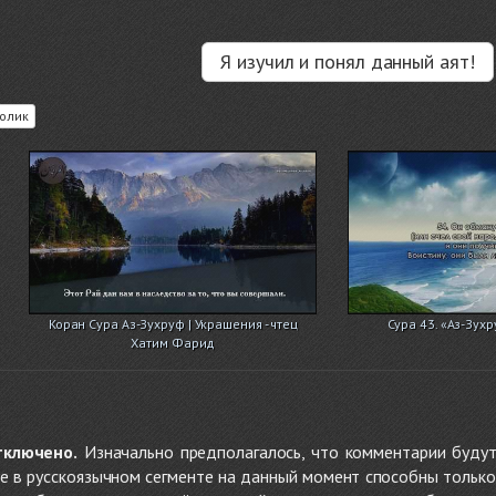
Я изучил и понял данный аят!
олик
Коран Сура Аз-Зухруф | Украшения - чтец
Сура 43. «Аз-Зух
Хатим Фарид
тключено.
Изначально предполагалось, что комментарии будут
не в русскоязычном сегменте на данный момент способны только