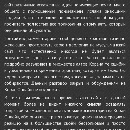
сайт различные искажённые идеи, не имеющие почти ничего
общего с полноценным пониманием Ислама знающими
людьми. Часто эти люди не оказываются способны даже
прочитать полностью все толкования к тому аяту, который
они решили обсуждать.
Третий вид комментариев - сообщения от христиан, типично
желающих протолкнуть свою идеологию на мусульманский
сайт, что естественно никогда не будет являться
допустимым здесь в силу того, что Аллах детально и
подробно разъясняет в множестве аятов Корана те ошибки
в убеждениях современных христиан, которые им было бы
хорошо исправить, но они этим, конечно же, заниматься не
собираются. Данный разговор закрыт и обсуждениям на
Коран Онлайн не подлежит.
В свете вышеуказанных причин, автор сайта в данный
момент более не видит никакого смысла оставлять
открытой возможность писать новые комментарии на Коран
Онлайн, ибо они лишь тратят впустую время на модерацию и
реакцию на в большинстве своём бестолковые и просто
вредительские сообщения от различных невежд этого мира.