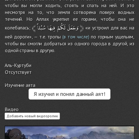
чтобы вы могли ходить, стоять и спать на ней. И это
несмотря на то, что земля сотворена поверх водных
течений. Но Аллах укрепил ее горами, чтобы она не
﴾
سُبُلاً
فِيهَا
لَكُمْ
وَجَعَلَ
﴿
колебалась;
«и устроил для вас на
ней дороги», — т.е. тропы
по горным ущельям,
(в том числе)
чтобы вы смогли добраться из одного города в другой, из
одной страны в другую.
Аль-Куртуби
Отсутствует
Изучение аята
Я изучил и понял данный аят!
Видео
Добавить новый видеоролик