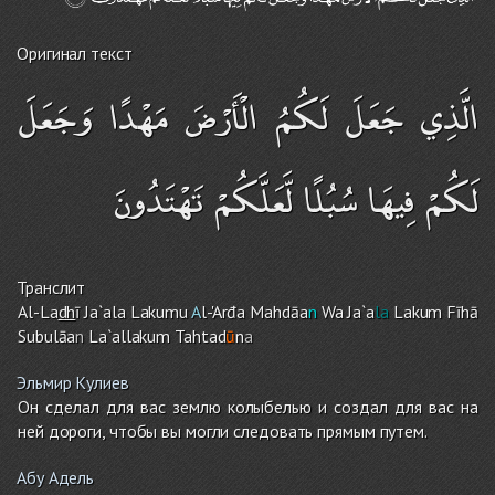
Оригинал текст
الَّذِي جَعَلَ لَكُمُ الْأَرْضَ مَهْدًا وَجَعَلَ
لَكُمْ فِيهَا سُبُلًا لَّعَلَّكُمْ تَهْتَدُونَ
Транслит
Al-La
dh
ī Ja`a
la
Lakumu
A
l-'Arđa Mahdāa
n
Wa Ja`a
la
Laku
m
Fīhā
Subulāa
n
La`allaku
m
Tahtad
ū
n
a
Эльмир Кулиев
Он сделал для вас землю колыбелью и создал для вас на
ней дороги, чтобы вы могли следовать прямым путем.
Абу Адель