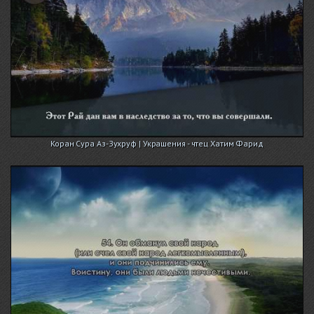
Коран Сура Аз-Зухруф | Украшения - чтец Хатим Фарид