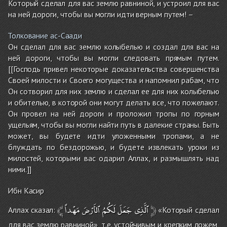
Который сделал для вас землю равниной, и устроил для вас
на ней дороги, чтобы вы могли идти верным путем! –
Толкование ас-Саади
Он сделал для вас землю колыбелью и создал для вас на
ней дороги, чтобы вы могли следовать прямым путем.
[[Господь привел некоторые доказательства совершенства
Своей милости и Своего могущества и напомнил рабам, что
Он сотворил для них землю и сделал ее для них колыбелью
и обителью, в которой они могут делать все, что пожелают.
Он провел на ней дороги и проложил тропы по горным
ущельям, чтобы вы могли найти путь в далекие страны. Быть
может, вы будете идти уложенными тропами, а не
блуждать по бездорожью, и будете извлекать уроки из
милостей, которыми вас одарил Аллах, и размышлять над
ними.]]
Ибн Касир
﴾
مَهْداً
ٱلأَرْضَ
لَكُمُ
جَعَلَ
ٱلَّذِى
﴿
Аллах сказал:
«Который сделал
для вас землю равниной», т.е. устойчивым и крепким ложем,