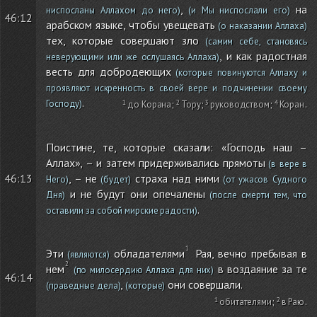
,
на
ниспосланы Аллахом до него)
(и Мы ниспослали его)
46:12
арабском языке, чтобы увещевать
(о наказании Аллаха)
тех, которые совершают зло
(самим себе, становясь
, и как радостная
неверующими или же ослушаясь Аллаха)
весть для добродеющих
(которые повинуются Аллаху и
проявляют искренность в своей вере и подчинении своему
.
Господу)
до Корана
;
Тору
;
руководством
;
Коран
.
Поистине, те, которые сказали: «Господь наш –
Аллах», – и затем придерживались прямоты
(в вере в
46:13
, – не
страха над ними
Него)
(будет)
(от ужасов Судного
и не будут они опечалены
Дня)
(после смерти тем, что
.
оставили за собой мирские радости)
Эти
обладателями
Рая, вечно пребывая в
(являются)
нем
в воздаяние за те
(по милосердию Аллаха для них)
46:14
,
они совершали.
(праведные дела)
(которые)
обитателями
;
в Раю
.