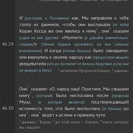
И
как, Мы направили к тебе
(расскажи, о, Посланник)
толпу из джиннов, чтобы они выслушали
(от тебя)
Коран. Когда же они явились к нему
, они
сказали
: «Молчите
(одни из них другим)
(и давайте внимательно
!»
46:29
слушать)
(Чтение Корана произвело на них сильное
И когда
было завершено,
впечатление)
(чтение Корана)
они вернулись к своему народу как
(предостерегающие)
увещеватели
(что их постигнет от Аллаха бедствие, если они
.
не уверуют в Него)
читаемому Пророком Корану
;
джинны
.
Они
сказали: «О, народ наш! Поистине, Мы слышали
книгу
,
была ниспослана после
(которая)
(пророка)
Мусы,
подтверждающей
(и которая является)
46:30
истинность того, что было ниспослано
до
(от Аллаха)
нее
; она
ведет к истине и прямому пути.
джинны
;
Коран
;
до этой книги – Корана
;
книга, которую
мы слышали
.