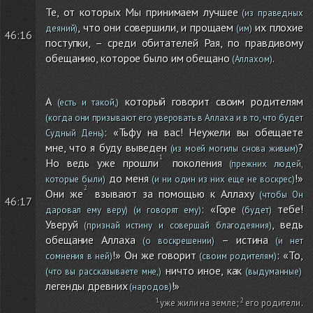
Те, от которых Мы принимаем лучшее
(из праведных
, что они совершили, и прощаем
их плохие
деяний)
(им)
46:16
поступки, – среди обитателей Рая, по правдивому
обещанию, которое было им обещано
.
(Аллахом)
А
который говорит своим родителям
(есть и такой,)
(когда они призывают его уверовать в Аллаха и в то, что будет
: «Тьфу на вас! Неужели вы обещаете
Судный День)
мне, что я буду выведен
?
(из моей могилы снова живым)
Но ведь уже прошли
поколения
(прежних людей,
до меня
!»
которые были)
(и ни один из них еще не воскрес)
Они же
взывают за помощью к Аллаху
(чтобы Он
46:17
: «Горе
тебе!
даровал ему веру)
(и говорят ему)
(будет)
Уверуй
, ведь
(признай истину и совершай благодеяния)
обещание Аллаха
– истина
(о воскрешении)
(и нет
!» Он же говорит
: «То,
сомнения в ней)
(своим родителям)
ничто иное, как
(что вы рассказываете мне,)
(выдуманные)
легенды древних
!»
(народов)
уже жили на земле
;
его родители
.