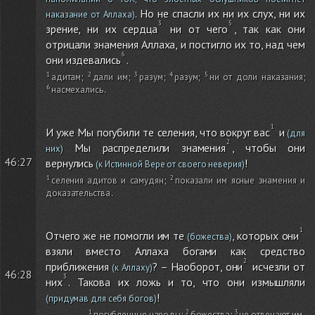
. Но не спасли их ни их слух, ни их
наказание от Аллаха)
зрение, ни их сердца
ни от чего
, так как они
отрицали знамения Аллаха, и постигло их то, над чем
они издевались
.
адитам
;
дали им
;
разум
;
разум
;
ни от доли наказания
;
насмехались
.
И уже Мы погубили те селения, что вокруг вас
и
(для
Мы распределили знамения
, чтобы они
них)
46:27
вернулись
!
(к Истинной Вере от своего неверия)
селения адитов и самудян
;
показали им ясные знамения и
доказательства
.
Отчего же не помогли им те
, которых они
(божества)
взяли вместо Аллаха богами как средство
приближения
? – Наоборот, они
исчезли от
(к Аллаху)
46:28
них
. Такова их ложь и то, что они измышляли
!
(придумав для себя богов)
погубленные народы
;
божества
;
не отвечают им
.