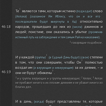
Те
являются теми, которым истинно
слово
(подходит)
(Аллаха)
(сказанное Им Иблису, что он и все его
относительно
последователи будут ввергнуты в Ад)
народов, прошедших до них из
джиннов и
46:18
(числа)
людей; поистине, они оказались в убытке
(променяв
.
истинный путь на заблуждение и тем самым Рай на наказание)
говорящие подобное
.
И у каждой
степени
(группы)
(в Судный День будут)
(свои)
в том, что они совершили, чтобы Он
полностью
воздал им
за их деяния, – и
(и верующим и неверующим)
46:19
они не будут обижены
.
и у группы верующих и у группы неверующих
;
Аллах
;
Аллах
не прибавит ничего к их плохим деяниям и не убавит ничего из
благих дел
.
И в день,
будут представлены те, которые
(когда)