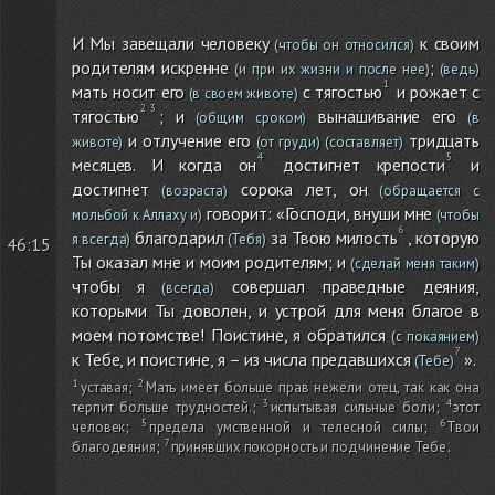
И Мы завещали человеку
к своим
(чтобы он относился)
родителям искренне
;
(и при их жизни и после нее)
(ведь)
мать носит его
с тягостью
и рожает с
(в своем животе)
тягостью
; и
вынашивание его
(общим сроком)
(в
и отлучение его
тридцать
животе)
(от груди)
(составляет)
месяцев. И когда он
достигнет крепости
и
достигнет
сорока лет, он
(возраста)
(обращается с
говорит: «Господи, внуши мне
мольбой к Аллаху и)
(чтобы
благодарил
за Твою милость
, которую
я всегда)
(Тебя)
46:15
Ты оказал мне и моим родителям; и
(сделай меня таким)
чтобы я
совершал праведные деяния,
(всегда)
которыми Ты доволен, и устрой для меня благое в
моем потомстве! Поистине, я обратился
(с покаянием)
к Тебе, и поистине, я – из числа предавшихся
».
(Тебе)
уставая
;
Мать имеет больше прав нежели отец, так как она
терпит больше трудностей.
;
испытывая сильные боли
;
этот
человек
;
предела умственной и телесной силы
;
Твои
благодеяния
;
принявших покорность и подчинение Тебе
.