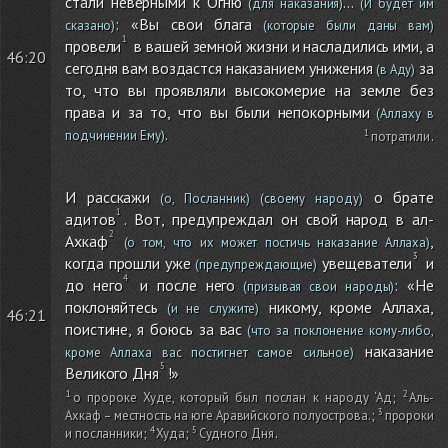
стали неверными к Огню
...
(для наказания)
(И будет им
: «Вы свои блага
сказано)
(которые были даны вам)
провели
в вашей земной жизни и насладились ими, а
46:20
сегодня вам воздастся наказанием унижения
за
(в Аду)
то, что вы проявляли высокомерие на земле без
права и за то, что вы были непокорными
(Аллаху в
.
подчинении Ему)
потратили
.
И расскажи
о брате
(о, Посланник)
(своему народу)
адитов
. Вот, предупреждал он свой народ в ал-
Ахкаф
,
(о том, что их может постичь наказание Аллаха)
когда прошли уже
увещеватели
и
(предупреждающие)
до него
и после него
: «Не
(призывая свои народы)
поклоняйтесь
никому, кроме Аллаха,
(и не служите)
46:21
поистине, я боюсь за вас
(что за поклонение кому-либо,
наказание
кроме Аллаха вас постигнет самое сильное)
Великого Дня
!»
о пророке Худе, который был послан к народу ‘Ад
;
Аль-
Ахкаф – местность на юге Аравийского полуострова.
;
пророки
и посланники
;
Худа
;
Судного Дня
.