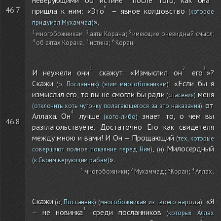
46:7
пришла к ним: «Это
– явное колдовство
(которое
».
придумал Мухаммад)
многобожникам
;
аяты Корана
;
имеющие очевидный смысл
;
об аятах Корана
;
истина
;
Коран
.
И неужели они
скажут: «Измыслил он
его
»?
Скажи
: «Если бы я
(о, Посланник)
(этим многобожникам)
измыслил его, то вы не смогли бы ради
меня
(спасения)
от
(отклонить хоть чуточку полагающегося за это наказания)
Аллаха. Он
лучше
знает то, о чем вы
(кого-либо)
46:8
разглагольствуете. Достаточно Его как свидетеля
между мною и вами! И Он – Прощающий
(тех, которые
,
Милосердный
совершают полное покаяние перед Ним)
(и)
».
(к Своим верующим рабам)
многобожники
;
Мухаммад
;
Коран
;
Аллах
.
Скажи
: «Я
(о, Посланник)
(многобожникам из твоего народа)
– не новинка
среди посланников
(которых Аллах