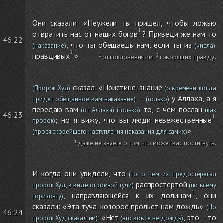
Они сказали: «Неужели ты пришел, чтобы ложью
отвратить нас от наших богов
? Приведи же нам то
46:22
, что ты обещаешь нам, если ты из
(наказание)
(числа)
правдивых
».
от поклонения им
;
говорящих правду
.
сказал: «Поистине, знание
(Пророк Худ)
(о времени, когда
–
у Аллаха, а я
придет обещанное вам наказание)
(только)
передаю вам
то, с чем послан
(от Аллаха)
(только)
(как
46:23
; но я вижу, что вы люди невежественные
пророк)
».
(прося скорейшего наступления наказания для самих)
даже не знаете о том, что может вас постигнуть
.
И когда они увидели, что
(то, о чем их предостерегал
распростертой
пророк Худ, в виде огромной тучи)
(по всему
, направляющейся к их долинам
, они
горизонту)
сказали: «Эта туча, которое прольет нам дождь».
(Но
46:24
: «Нет
, это – то
пророк Худ сказал им)
(это вовсе не дождь)