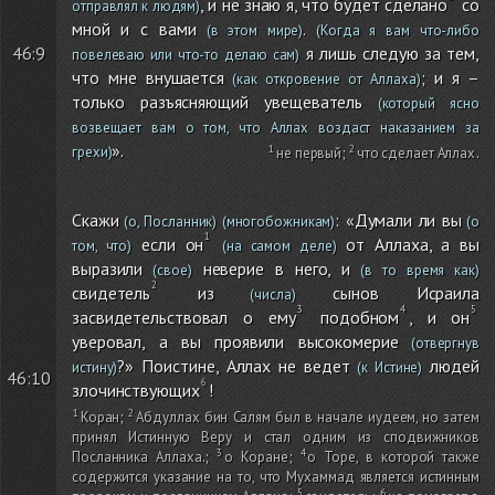
, и не знаю я, что будет сделано
со
отправлял к людям)
мной и с вами
.
(в этом мире)
(Когда я вам что-либо
я лишь следую за тем,
46:9
повелеваю или что-то делаю сам)
что мне внушается
; и я –
(как откровение от Аллаха)
только разъясняющий увещеватель
(который ясно
возвещает вам о том, что Аллах воздаст наказанием за
».
грехи)
не первый
;
что сделает Аллах
.
Скажи
: «Думали ли вы
(о, Посланник)
(многобожникам)
(о
если он
от Аллаха, а вы
том, что)
(на самом деле)
выразили
неверие в него, и
(свое)
(в то время как)
свидетель
из
сынов Исраила
(числа)
засвидетельствовал о ему
подобном
, и он
уверовал, а вы проявили высокомерие
(отвергнув
?» Поистине, Аллах не ведет
людей
истину)
(к Истине)
46:10
злочинствующих
!
Коран
;
Абдуллах бин Салям был в начале иудеем, но затем
принял Истинную Веру и стал одним из сподвижников
Посланника Аллаха.
;
о Коране
;
о Торе, в которой также
содержится указание на то, что Мухаммад является истинным