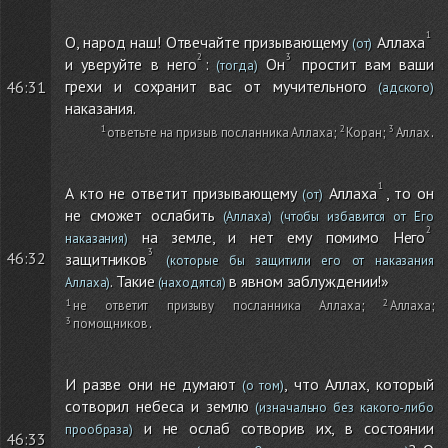
О, народ наш! Отвечайте призывающему
Аллаха
(от)
и уверуйте в него
:
Он
простит вам ваши
(тогда)
грехи и сохранит вас от мучительного
46:31
(адского)
наказания.
ответьте на призыв посланника Аллаха
;
Коран
;
Аллах
.
А кто не ответит призывающему
Аллаха
, то он
(от)
не сможет ослабить
(Аллаха)
(чтобы избавится от Его
на земле, и нет ему помимо Него
наказания)
46:32
защитников
(которые бы защитили его от наказания
. Такие
в явном заблуждении!»
Аллаха)
(находятся)
не ответит призыву посланника Аллаха
;
Аллаха
;
помощников
.
И разве они не думают
, что Аллах, который
(о том)
сотворил небеса и землю
(изначально без какого-либо
и не ослаб сотворив их, в состоянии
прообраза)
46:33