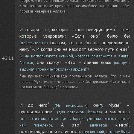
пророком и посланником Аллаха
;
свидетель
;
не помогает в
этом тем, которые причинили величайшее зло самим себе,
проявив неверие в Аллаха
.
И говорят те, которые стали неверующими
, тем,
которые уверовали: «Если оно
было бы
благом, то нас бы не опередили к
(действительно)
нему
». И когда они не находят верного пути с ним
(и не воспользуются истиной, которая содержится в Книге
46:11
, они скажут: «Это – давняя ложь
Аллаха)
(которую
!»
выдумали прежние поколения людей)
не признали Мухаммада посланником Аллаха
;
то, с чем
пришел Мухаммад
;
мы раньше всех бы признали Мухаммада
посланником Аллаха
;
с Кораном
.
И до него
книгу Мусы
–
(Мы ниспослали)
предводителем
и милостью
(для потомков Исраила)
(для тех из них, кто уверует в Тору и будет выполнять то, что в
. А это
книгой,
ней повелено)
(является)
подтверждающей истинность
(тех писаний, которые были