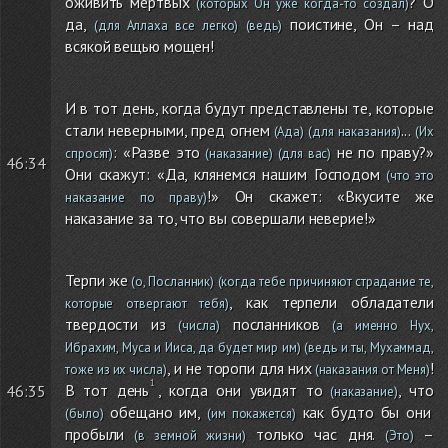
оживить мертвых
? О
(которых Он уже когда-то создал)
да,
поистине, Он – над
(для Аллаха все легко)
(ведь)
всякой вещью мощен!
И в тот день, когда будут представлены те, которые
стали неверными, пред огнем
...
(Ада)
(для наказания)
(Их
: «Разве это
не по праву?»
спросят)
(наказание)
(для вас)
46:34
Они скажут: «Да, клянемся нашим Господом
(что это
!» Он скажет: «Вкусите же
наказание по праву)
наказание за то, что вы совершали неверие!»
Терпи же
(о, Посланник)
(когда тебе причиняют страдание те,
, как терпели обладатели
которые отвергают тебя)
твердости из
посланников
(числа)
(а именно Нух,
Ибрахим, Муса и Ииса, да будет мир им)
(ведь и ты, Мухаммад,
, и не торопи для них
!
тоже из их числа)
(наказания от Меня)
В тот день
, когда они увидят то
, что
46:35
(наказание)
обещано им,
как будто бы они
(было)
(им покажется)
пробыли
только час дня.
–
(в земной жизни)
(Это)