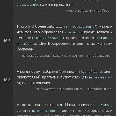
, если вы правдивы!
утверждений)
поклоняетесь им
;
чем Коран
.
И кто
более заблудший
, нежели
(же)
(и невежественный)
чем тот, кто обращается
кроме Аллаха к
(с мольбой)
тем
, которые не ответят им
(измышленным богам)
(на их
46:5
до Дня Воскресения; и они
к их мольбам
просьбы)
беспечны
.
ложные божества
;
даже и не знают что к ним обращаются
.
А когда будут собраны
люди
, они
(все)
(в Судный День)
окажутся им
врагами и будут отрицать
(и отказываться
46:6
их
поклонения.
от)
те божества
;
многобожникам
;
многобожников
.
А когда им
читаются Наши знамения
(будучи)
ясными
, говорят те, которые стали
(в изложении)
неверующими об истине
после того, как она