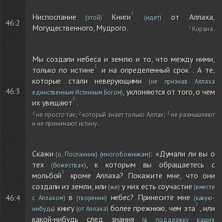
Ниспослание
Книги
от Аллаха,
(этой)
(идет)
46:2
Могущественного, Мудрого.
Корана
.
Мы создали небеса и землю и то, что между ними,
только по истине
и на определенный срок
. А те,
которые стали неверующими
(не признав Аллаха
46:3
, уклоняются от того, о чем
единственным Истинным Богом)
их увещают
.
не просто так
;
который знает только Аллах
;
не размышляют
и не принимают истину
.
Скажи
: «Думали ли вы о
(о, Посланник)
(многобожникам)
тех
, к которым вы обращаетесь с
(божествах)
мольбой
кроме Аллаха? Покажите мне, что они
создали из земли, или
у них есть соучастие
(же)
(вместе
в
небес? Принесите мне
46:4
с Аллахом)
(творении)
(какую-
книгу
более прежнюю, чем эта
, или
нибудь)
(от Аллаха)
какой-нибудь след знания
(в поддержку ваших