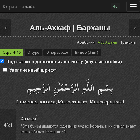
Коран онлайн
46
Аль-Ахкаф
|
Барханы
<
>
Арабский
Абу Адель
Транслит
Сура №46
О суре
О переводе
Видео (3 шт.)
Подсказки и дополнения к тексту (круглые скобки)
Увеличенный шрифт
بِسْمِ اللَّهِ الرَّحْمَٰنِ الرَّحِيمِ
С именем Аллаха, Милостивого, Милосердного!
Ха мим
46:1
Эти буквы являются одним из чудес Корана, и их смысл знает
только Аллах Всевышний.
.