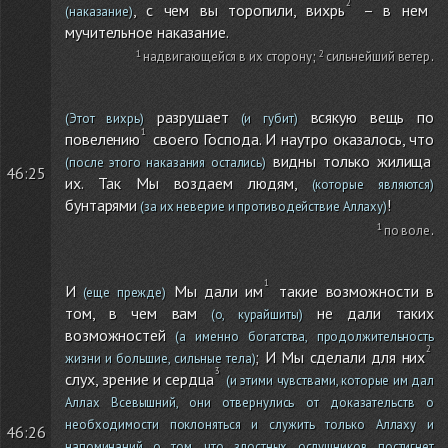
, с чем вы торопили, вихрь
– в нем
(наказание)
мучительное наказание.
надвигающейся в их сторону
;
сильнейший ветер
.
разрушает
всякую вещь по
(Этот вихрь)
(и губит)
повелению
своего Господа. И наутро оказалось, что
видны только жилища
(после этого наказания остались)
46:25
их. Так Мы воздаем людям,
(которые являются)
бунтарями
!
(за их неверие и противодействие Аллаху)
по воле
.
И
Мы дали им
такие возможности в
(еще прежде)
том, в чем вам
не дали таких
(о, курайшиты)
возможностей
(а именно богатства, продолжительность
; И Мы сделали для них
жизни и большие, сильные тела)
слух, зрение и сердца
(и этими чувствами, которые им дал
Аллах Всевышний, они отвернулись от доказательств о
необходимости поклоняться и служить только Аллаху и
46:26
напоминаний о том, что злостных ослушников постигнет