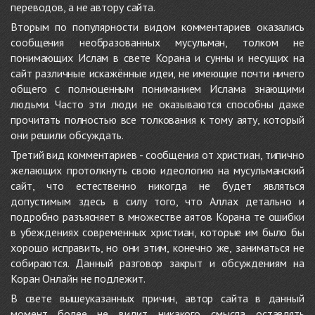
переводов, а не автору сайта.
Вторым по популярности видом комментариев оказались
сообщения необразованных мусульман, толком не
понимающих Ислам в свете Корана и сунны и несущих на
сайт различные искажённые идеи, не имеющие почти ничего
общего с полноценным пониманием Ислама знающими
людьми. Часто эти люди не оказываются способны даже
прочитать полностью все толкования к тому аяту, который
они решили обсуждать.
Третий вид комментариев - сообщения от христиан, типично
желающих протолкнуть свою идеологию на мусульманский
сайт, что естественно никогда не будет являться
допустимым здесь в силу того, что Аллах детально и
подробно разъясняет в множестве аятов Корана те ошибки
в убеждениях современных христиан, которые им было бы
хорошо исправить, но они этим, конечно же, заниматься не
собираются. Данный разговор закрыт и обсуждениям на
Коран Онлайн не подлежит.
В свете вышеуказанных причин, автор сайта в данный
момент более не видит никакого смысла оставлять