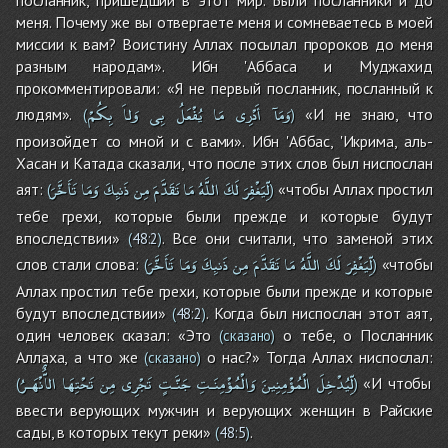
меня. Почему же вы отвергаете меня и сомневаетесь в моей
миссии к вам? Воистину Аллах посылал пророков до меня
разным народам». Ибн 'Аббаса и Муджахид
прокомментировали: «Я не первый посланник, посланный к
وَمَآ
أَدْرِى
مَا
يُفْعَلُ
بِى
وَلاَ
بِكُمْ
людям».
«И не знаю, что
(
)
произойдет со мной и с вами». Ибн 'Аббас, 'Икрима, аль-
Хасан и Катада сказали, что после этих слов был ниспослан
لِّيَغْفِرَ
لَكَ
اللَّهُ
مَا
تَقَدَّمَ
مِن
ذَنبِكَ
وَمَا
تَأَخَّرَ
аят:
«чтобы Аллах простил
(
)
тебе грехи, которые были прежде и которые будут
впоследствии»
. Все они считали, что заменой этих
(
48:2
)
لِّيَغْفِرَ
لَكَ
اللَّهُ
مَا
تَقَدَّمَ
مِن
ذَنبِكَ
وَمَا
تَأَخَّرَ
слов стали слова:
«чтобы
(
)
Аллах простил тебе грехи, которые были прежде и которые
будут впоследствии»
. Когда был ниспослан этот аят,
(
48:2
)
один человек сказал: «Это
о тебе, о Посланник
(сказано)
Аллаха, а что же
о нас?» Тогда Аллах ниспослал:
(сказано)
لِّيُدْخِلَ
الْمُؤْمِنِينَ
وَالْمُؤْمِنَـتِ
جَنَّـتٍ
تَجْرِى
مِن
تَحْتِهَا
الاٌّنْهَـرُ
«И чтобы
(
)
ввести верующих мужчин и верующих женщин в Райские
сады, в которых текут реки»
.
(
48:5
)