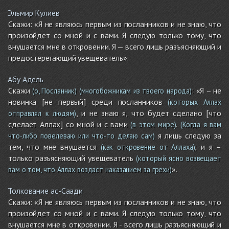
Эльмир Кулиев
Скажи: «Я не являюсь первым из посланников и не знаю, что
произойдет со мной и с вами. Я следую только тому, что
внушается мне в откровении. Я — всего лишь разъясняющий и
предостерегающий увещеватель».
Абу Адель
Скажи
: «Я – не
(о, Посланник)
(многобожникам из твоего народа)
новинка [не первый] среди посланников
(которых Аллах
, и не знаю я, что будет сделано [что
отправлял к людям)
сделает Аллах] со мной и с вами
.
(в этом мире)
(Когда я вам
я лишь следую за
что-либо повелеваю или что-то делаю сам)
тем, что мне внушается
; и я –
(как откровение от Аллаха)
только разъясняющий увещеватель
(который ясно возвещает
».
вам о том, что Аллах воздаст наказанием за грехи)
Толкование ас-Саади
Скажи: «Я не являюсь первым из посланников и не знаю, что
произойдет со мной и с вами. Я следую только тому, что
внушается мне в откровении. Я - всего лишь разъясняющий и