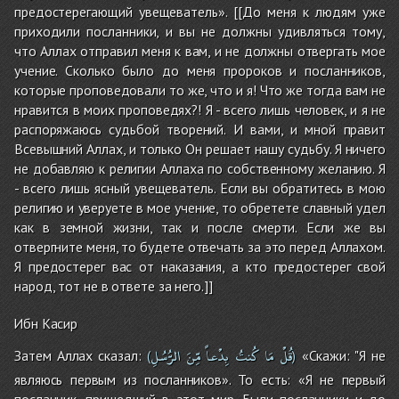
предостерегающий увещеватель». [[До меня к людям уже
приходили посланники, и вы не должны удивляться тому,
что Аллах отправил меня к вам, и не должны отвергать мое
учение. Сколько было до меня пророков и посланников,
которые проповедовали то же, что и я! Что же тогда вам не
нравится в моих проповедях?! Я - всего лишь человек, и я не
распоряжаюсь судьбой творений. И вами, и мной правит
Всевышний Аллах, и только Он решает нашу судьбу. Я ничего
не добавляю к религии Аллаха по собственному желанию. Я
- всего лишь ясный увещеватель. Если вы обратитесь в мою
религию и уверуете в мое учение, то обретете славный удел
как в земной жизни, так и после смерти. Если же вы
отвергните меня, то будете отвечать за это перед Аллахом.
Я предостерег вас от наказания, а кто предостерег свой
народ, тот не в ответе за него.]]
Ибн Касир
قُلْ
مَا
كُنتُ
بِدْعاً
مِّنَ
الرُّسُلِ
Затем Аллах сказал:
«Скажи: "Я не
(
)
являюсь первым из посланников». То есть: «Я не первый
посланник, пришедший в этот мир. Были посланники и до