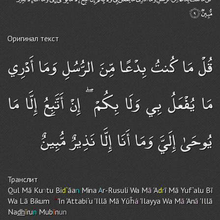
Оригинал текст
قُلْ مَا كُنتُ بِدْعًا مِّنَ الرُّسُلِ وَمَا أَدْرِي
مَا يُفْعَلُ بِي وَلَا بِكُمْ ۖ إِنْ أَتَّبِعُ إِلَّا مَا
يُوحَىٰ إِلَيَّ وَمَا أَنَا إِلَّا نَذِيرٌ مُّبِينٌ
Транслит
Qul Mā Ku
n
tu Bi
d
`āa
n
Mina
A
r-Rusuli Wa M
ā
'A
d
r
ī Mā Yuf`alu Bī
Wa Lā Biku
m
'In 'Attabi`u 'Illā Mā Yūĥ
á
'Ilayya Wa M
ā
'An
ā
'Illā
Na
dh
ī
r
u
n
Mub
ī
n
un