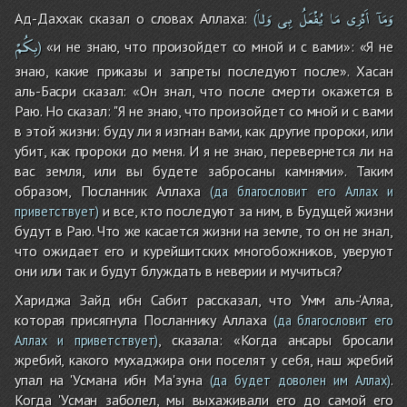
وَمَآ
أَدْرِى
مَا
يُفْعَلُ
بِى
وَلاَ
Ад-Даххак сказал о словах Аллаха:
(
بِكُمْ
«и не знаю, что произойдет со мной и с вами»: «Я не
)
знаю, какие приказы и запреты последуют после». Хасан
аль-Басри сказал: «Он знал, что после смерти окажется в
Раю. Но сказал: "Я не знаю, что произойдет со мной и с вами
в этой жизни: буду ли я изгнан вами, как другие пророки, или
убит, как пророки до меня. И я не знаю, перевернется ли на
вас земля, или вы будете забросаны камнями». Таким
образом, Посланник Аллаха
(да благословит его Аллах и
и все, кто последуют за ним, в Будущей жизни
приветствует)
будут в Раю. Что же касается жизни на земле, то он не знал,
что ожидает его и курейшитских многобожников, уверуют
они или так и будут блуждать в неверии и мучиться?
Хариджа Зайд ибн Сабит рассказал, что Умм аль-'Аляа,
которая присягнула Посланнику Аллаха
(да благословит его
, сказала: «Когда ансары бросали
Аллах и приветствует)
жребий, какого мухаджира они поселят у себя, наш жребий
упал на 'Усмана ибн Ма'зуна
.
(да будет доволен им Аллах)
Когда 'Усман заболел, мы выхаживали его до самой его