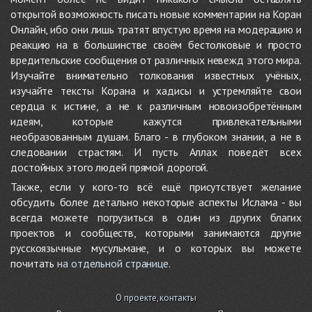
открытой возможность писать новые комментарии на Коран
Онлайн, ибо они лишь тратят впустую время на модерацию и
реакцию на в большинстве своём бестолковые и просто
вредительские сообщения от различных невежд этого мира.
Изучайте внимательно толкования известных учёных,
изучайте тексты Корана и хадисы и устремляйте свои
сердца к истине, а не к различным новоизобретённым
идеям, которые кажутся привлекательными
необразованным душам. Благо - в глубоком знании, а не в
следовании страстям. И пусть Аллах поведёт всех
достойных этого людей прямой дорогой.
Также, если у кого-то всё ещё присутствует желание
обсудить более детально некоторые аспекты Ислама - вы
всегда можете погрузиться в один из других благих
проектов и сообществ, которыми занимаются другие
русскоязычные мусульмане, и о которых вы можете
почитать
на отдельной странице
.
О проекте, контакты