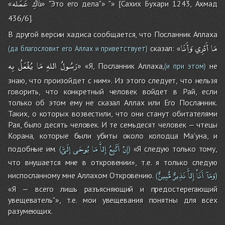
ذَاكِ
عَمَلُه
«
» "Это его дела"» "» [Сахих Бухари 1243, Ахмад
436/6].
В другой версии хадиса сообщается, что Посланник Аллаха
مَا
أَدْرِي
وَأَنَا
сказал: «
(да благословит его Аллах и приветствует)
رَسُولُ
اللهِ
مَا
يُفْعَلُ
بِه
» «Я, Посланник Аллаха,
не
(и при этом)
знаю, что произойдет с ним». Из этого следует, что нельзя
говорить, что конкретный человек войдет в Рай, если
только об этом ему не сказал Аллах или Его Посланник.
Таких, о которых возвестили, что они станут обитателями
Рая, было десять человек. И те семьдесят человек — чтецы
Корана, которые были убиты около колодца Ма'уна, и
إِنْ
أَتَّبِعُ
إِلاَّ
مَا
يُوحَى
إِلَىَّ
подобные им.
«Я следую только тому,
(
)
что внушается мне в откровении», т.е. я только следую
وَمَآ
أَنَاْ
إِلاَّ
نَذِيرٌ
مُّبِينٌ
ниспосланному мне Аллахом Откровению.
(
)
«Я — всего лишь разъясняющий и предостерегающий
увещеватель"», т.е. мои увещевания понятны для всех
разумеющих.