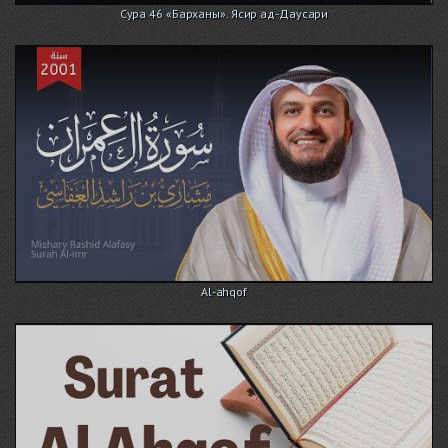
Сура 46 «Барханы». Ясир ад-Даусари
Al-ahqof