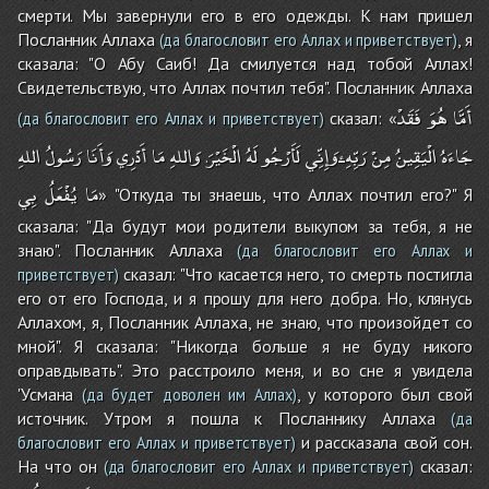
смерти. Мы завернули его в его одежды. К нам пришел
Посланник Аллаха
, я
(да благословит его Аллах и приветствует)
сказала: "О Абу Саиб! Да смилуется над тобой Аллах!
Свидетельствую, что Аллах почтил тебя". Посланник Аллаха
أَمَّا
هُوَ
فَقَدْ
сказал: «
(да благословит его Аллах и приветствует)
جَاءَهُ
الْيَقِينُ
مِنْ
رَبِّهِ،وَإِنِّي
لَأَرْجُو
لَهُ
الْخَيْرَ
وَاللهِ
مَا
أَدْرِي
وَأَنَا
رَسُولُ
اللهِ
.
مَا
يُفْعَلُ
بِي
» "Откуда ты знаешь, что Аллах почтил его?" Я
сказала: "Да будут мои родители выкупом за тебя, я не
знаю". Посланник Аллаха
(да благословит его Аллах и
сказал: "Что касается него, то смерть постигла
приветствует)
его от его Господа, и я прошу для него добра. Но, клянусь
Аллахом, я, Посланник Аллаха, не знаю, что произойдет со
мной". Я сказала: "Никогда больше я не буду никого
оправдывать". Это расстроило меня, и во сне я увидела
'Усмана
, у которого был свой
(да будет доволен им Аллах)
источник. Утром я пошла к Посланнику Аллаха
(да
и рассказала свой сон.
благословит его Аллах и приветствует)
На что он
сказал:
(да благословит его Аллах и приветствует)