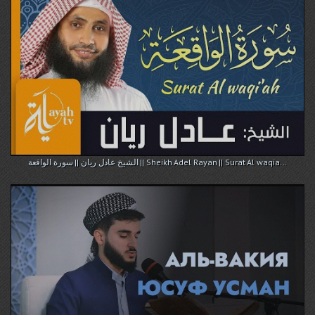
الشيخ عادل ريان || سورة الواقعة || Sheikh Adel Rayan || Surat Al waqia...