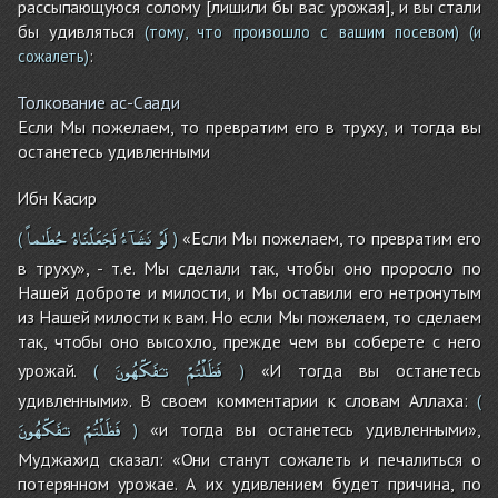
рассыпающуюся солому [лишили бы вас урожая], и вы стали
бы удивляться
(тому, что произошло с вашим посевом)
(и
:
сожалеть)
Толкование ас-Саади
Если Мы пожелаем, то превратим его в труху, и тогда вы
останетесь удивленными
Ибн Касир
لَوْ
نَشَآءُ
لَجَعَلْنَاهُ
حُطَـٰماً
«Если Мы пожелаем, то превратим его
(
)
в труху», - т.е. Мы сделали так, чтобы оно проросло по
Нашей доброте и милости, и Мы оставили его нетронутым
из Нашей милости к вам. Но если Мы пожелаем, то сделаем
так, чтобы оно высохло, прежде чем вы соберете с него
فَظَلْتُمْ
تـَفَكّهُونَ
урожай.
«И тогда вы останетесь
(
)
удивленными». В своем комментарии к словам Аллаха:
(
فَظَلْتُمْ
تـَفَكّهُونَ
«и тогда вы останетесь удивленными»,
)
Муджахид сказал: «Они станут сожалеть и печалиться о
потерянном урожае. А их удивлением будет причина, по