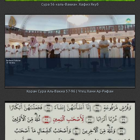
Сура 56 «аль-Вакиа». Хафиз Якуб
Коран Сура Аль-Вакиа 57-96 | Чтец Хани Ар-Рифаи