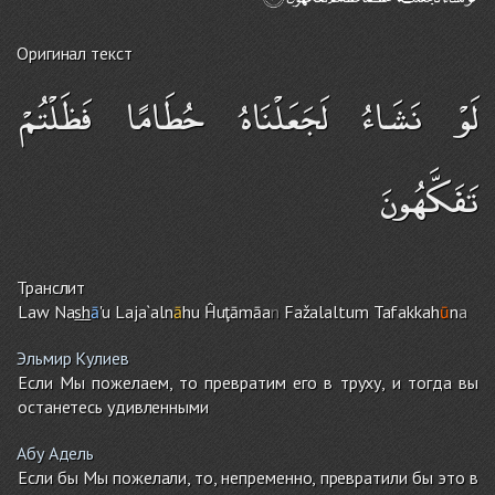
Оригинал текст
لَوْ نَشَاءُ لَجَعَلْنَاهُ حُطَامًا فَظَلْتُمْ
تَفَكَّهُونَ
Транслит
Law Na
sh
ā
'u Laja`aln
ā
hu Ĥuţāmāa
n
Fažalaltu
m
Tafakkah
ū
n
a
Эльмир Кулиев
Если Мы пожелаем, то превратим его в труху, и тогда вы
останетесь удивленными
Абу Адель
Если бы Мы пожелали, то, непременно, превратили бы это в