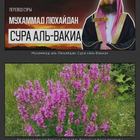
Мухаммад аль Люхайдан. Сура «Аль-Вакиа»
Красивое чтение Корана, Сура "Аль-Вакиа" на фоне природы