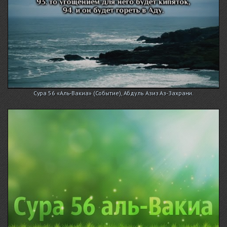
Сура 56 «Аль-Вакиа» (Событие), Абдуль Азиз Аз-Захрани.