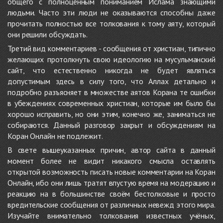
общего с полноценным пониманием Ислама знающими
людьми. Часто эти люди не оказываются способны даже
прочитать полностью все толкования к тому аяту, который
они решили обсуждать.
Третий вид комментариев - сообщения от христиан, типично
желающих протолкнуть свою идеологию на мусульманский
сайт, что естественно никогда не будет являться
допустимым здесь в силу того, что Аллах детально и
подробно разъясняет в множестве аятов Корана те ошибки
в убеждениях современных христиан, которые им было бы
хорошо исправить, но они этим, конечно же, заниматься не
собираются. Данный разговор закрыт и обсуждениям на
Коран Онлайн не подлежит.
В свете вышеуказанных причин, автор сайта в данный
момент более не видит никакого смысла оставлять
открытой возможность писать новые комментарии на Коран
Онлайн, ибо они лишь тратят впустую время на модерацию и
реакцию на в большинстве своём бестолковые и просто
вредительские сообщения от различных невежд этого мира.
Изучайте внимательно толкования известных учёных,