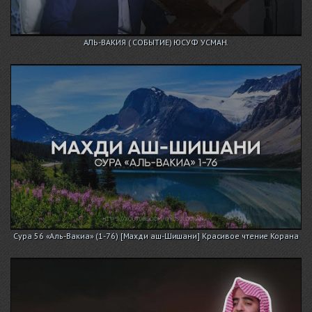
АЛЬ-ВАКИЯ ( СОБЫТИЕ) ЮСУФ УСМАН.
Сура 56 «Аль-Вакиа» (1-76) [Махди аш-Шишани] Красивое чтение Корана