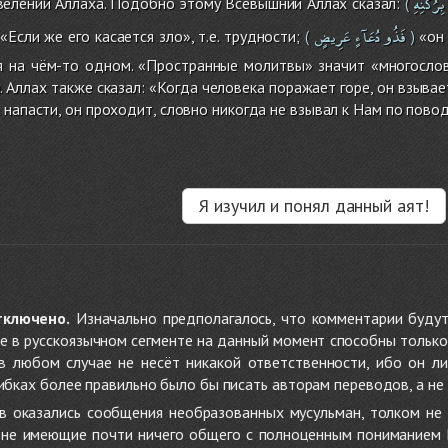
بِرُكْنِهِ
велений Аллаха. Подобно этому Всевышний Аллах сказал:
(
فَذُو
دُعَآءٍ
عَرِيضٍ
.( 39 } «Если же его касается зло», т.е. трудности;
«он 
(
)
тся на чём-то одном. «Пространные молитвы» значит «многосл
Аллах также сказал: «Когда человека поражает горе, он взывает 
 напасти, он проходит, словно никогда не взывал к Нам по повод
Я изучил и понял данный аят!
тключено.
Изначально предполагалось, что комментарии будут
не в русскоязычном сегменте на данный момент способны только
 в любом случае не несёт никакой ответственности, ибо он л
ибках более правильно было бы писать авторам переводов, а не 
 оказались сообщения необразованных мусульман, толком не
, не имеющие почти ничего общего с полноценным пониманием