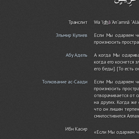
Транслит
Wa 'I
dh
ā
'An`a
m
nā `Alá
Эльмир Кулиев
Если Мы одаряем че
произносить простр
Абу Адель
А когда Мы одаривае
когда его коснется 
его беды]. [То есть 
Толкование ас-Саади
Если Мы одаряем че
произносить простр
отворачивается от с
на других. Когда же
что он лишен терпен
смилостивился Аллах 
Ибн Касир
«Если Мы одаряем че