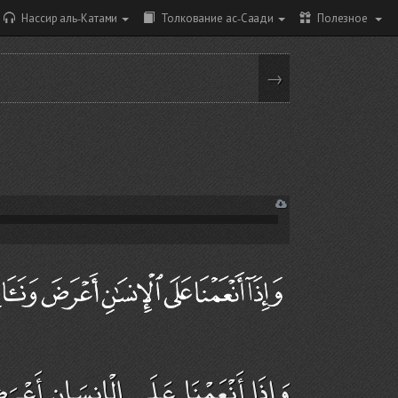
Нассир аль-Катами
Толкование ас-Саади
Полезное
→
وَإِذَا أَنْعَمْنَا عَلَى الْإِنسَانِ أَعْرَ