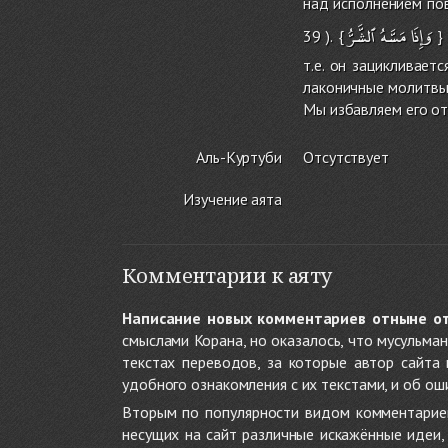
над исполнением по
وَإِذَا
مَسَّهُ
ٱلشَّرُّ
} 
т.е. он зацикливае
лаконичные молитвы. 
Мы избавляем его от
Аль-Куртуби
Отсутствует
Изучение аята
Комментарии к аяту
Написание новых комментариев отныне о
смыслами Корана, но оказалось, что мусульма
текстах переводов, за которые автор сайта
удобного ознакомления с их текстами, и об ош
Вторым по популярности видом комментариев
несущих на сайт различные искажённые идеи