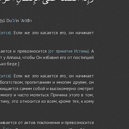
dh
ū Du`
ā
'in `A
r
īđ
in
. Если же зло касается его, он начинает
сится)
вается и превозносится
. А
(от принятия Истины)
т у Аллаха, чтобы Он избавил его от постигшей
ько беде.]
. Если же зло касается его, он начинает
сится)
богатством, пропитанием и многим другим, он
осхищается самим собой и высокомерно смотрит
 много и часто молиться. Причина этого в том,
ину, это относится ко всем, кроме тех, к кому
чивается от актов поклонения и превозносится