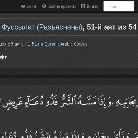
Войти
Благие проекты
Видео
Фуссылат (Разъяснены)
, 51-й аят из 54
я об аяте 41:51 на Quranic Arabic Corpus
ифт
ضَ وَنَأَىٰ بِجَانِبِهِ وَإِذَا مَسَّهُ الشَّرُّ فَذُو دُعَا