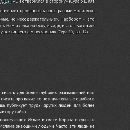
فَتَوَلَّىٰ
«Он отвернулся в сторону» (Сура 51, аят
)
начинает произносить пространные молитвы»,
овные, но несодержательные». Наоборот — это
к Нам и лёжа на боку, и сидя, и стоя. Когда же
у постигшего его несчастья»
.
(
Сура 10, аят 12
)
 писать для более глубоких размышлений над
 писать про какие-то незначительные ошибки в
ишь публикует труды других людей для более
автору сайта.
 понимающих Ислам в свете Корана и сунны и
 Ислама знающими людьми. Часто эти люди не