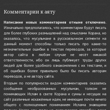
Комментарии к аяту
Написание новых комментариев отныне отключено.
Изначально предполагалось, что комментарии будут писать
для более глубоких размышлений над смыслами Корана, но
оказалось, что мусульмане в русскоязычном сегменте на
данный момент способны только писать про какие-то
незначительные ошибки в текстах переводов, за которые
автор сайта в любом случае не несёт никакой
ответственности, ибо он лишь публикует труды других
людей для более удобного ознакомления с их текстами, и
об ошибках более правильно было бы писать авторам
переводов, а не автору сайта.
Вторым по популярности видом комментариев оказались
сообщения необразованных мусульман, толком не
понимающих Ислам в свете Корана и сунны и несущих на
сайт различные искажённые идеи, не имеющие почти ничего
общего с полноценным пониманием Ислама знающими
людьми. Часто эти люди не оказываются способны даже