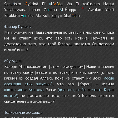
Sanu
r
īhi
m
'
Ā
yātinā Fī
A
l-'
Ā
f
ā
qi Wa F
ī
'A
n
fusihi
m
Ĥattá
Yatabayyana Lahu
m
'A
nn
ahu
A
l-Ĥaqqu
'Awala
m
Yakfi
Birabbika 'A
nn
ah
u
`Alá Kulli
Sh
ay'i
n
Sh
ah
ī
d
un
Эльмир Кулиев
Мы покажем им Наши знамения по свету и в них самих, пока
им не станет ясно, что это есть истина. Неужели не
достаточно того, что твой Господь является Свидетелем
всякой вещи?
Абу Адель
Вскоре Мы покажем им [этим неверующим] Наши знамения
по всему свету [везде и во всем] и в них самих [в том,
какими их создал Аллах], пока не станет им ясно
(после
, что это [Коран] – истина
осознания этих знамений)
. Разве
(ниспосланная Аллахом)
(для того, чтобы признать Коран
не достаточно того, что твой Господь является
истиной)
свидетелем о всякой вещи?
Толкование ас-Саади
Мы покажем им Наши знамения по свету и в них самих, пока