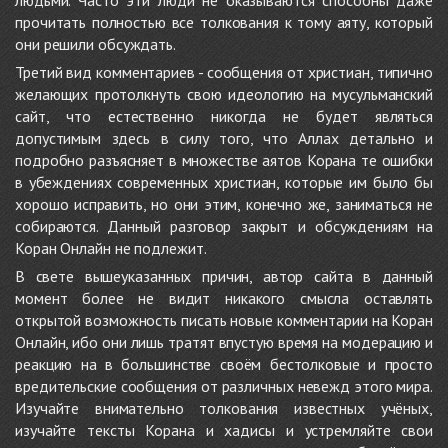
прочитать полностью все толкования к тому аяту, который
они решили обсуждать.
Третий вид комментариев - сообщения от христиан, типично
желающих протолкнуть свою идеологию на мусульманский
сайт, что естественно никогда не будет являться
допустимым здесь в силу того, что Аллах детально и
подробно разъясняет в множестве аятов Корана те ошибки
в убеждениях современных христиан, которые им было бы
хорошо исправить, но они этим, конечно же, заниматься не
собираются. Данный разговор закрыт и обсуждениям на
Коран Онлайн не подлежит.
В свете вышеуказанных причин, автор сайта в данный
момент более не видит никакого смысла оставлять
открытой возможность писать новые комментарии на Коран
Онлайн, ибо они лишь тратят впустую время на модерацию и
реакцию на в большинстве своём бестолковые и просто
вредительские сообщения от различных невежд этого мира.
Изучайте внимательно толкования известных учёных,
изучайте тексты Корана и хадисы и устремляйте свои