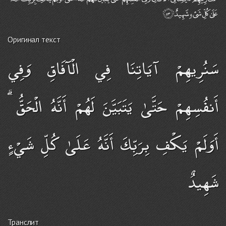
Оригинал текст
سَنُرِيهِمْ آيَاتِنَا فِي الْآفَاقِ وَفِي
أَنفُسِهِمْ حَتَّىٰ يَتَبَيَّنَ لَهُمْ أَنَّهُ الْحَقُّ ۗ
أَوَلَمْ يَكْفِ بِرَبِّكَ أَنَّهُ عَلَىٰ كُلِّ شَيْءٍ
شَهِيدٌ
Транслит