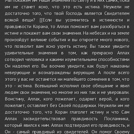
им не станет ясно, что это есть истина. Неужели не
достаточно того, что твой Господь является Свидетелем
всякой вещи? [[Если вы усомнитесь в истинности и
правдивости Корана, то Аллах поможет вам разобраться в
истине и покажет вам свои знамения. На небесах и на земле
произойдут великие события и вы откроете много нового,
что позволит вам ясно узреть истину. Вы также увидите
удивительные знамения в том, как прекрасно Аллах
сотворил человека и какими изумительными способностями
Он наделил его. Вы воочию увидите, как будут наказаны
неверующие и вознаграждены верующие. А после всего
этого у вас не останется ни малейшего сомнения в том, что
это - истина. Всевышний исполнил свое обещание и явил
людям свои знамения, но многие из них так и не уверовали.
Воистину, Аллах, кого пожелает, одаряет верой, а кого
пожелает, оставляет без Своей поддержки. Неужели им не
достаточно того, что Коран глаголет истину и что Сам
Аллах засвидетельствовал правдивость Посланника,
который явился к ним. Аллах подтвердил его правдивость, и
Он - самый правдивый из свидетелей. Он помог Своему