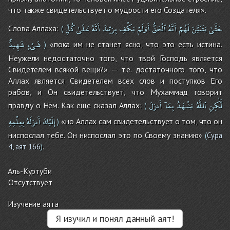
что также свидетельствует о мудрости его Создателя».
حَتَّىٰ
يَتَبَيَّنَ
لَهُمْ
أَنَّهُ
ٱلْحَقُّ
أَوَلَمْ
يَكْفِ
بِرَبِّكَ
أَنَّهُ
عَلَىٰ
كُلِّ
Слова Аллаха:
(
شَىْءٍ
شَهِيدٌ
«пока им не станет ясно, что это есть истина.
)
Неужели недостаточно того, что твой Господь является
Свидетелем всякой вещи?» — т.е. достаточного того, что
Аллах является Свидетелем всех слов и поступков Его
рабов, и Он свидетельствует, что Мухаммад говорит
لَّٰكِنِ
ٱللَّهُ
يَشْهَدُ
بِمَآ
أَنزَلَ
правду о Нём. Как еще сказал Аллах:
(
إِلَيْكَ
أَنزَلَهُ
بِعِلْمِهِ
«но Аллах сам свидетельствует о том, что он
)
ниспослал тебе. Он ниспослал это по Своему знанию»
(
Сура
.
4, аят 166
)
Аль-Куртуби
Отсутствует
Изучение аята
Я изучил и понял данный аят!