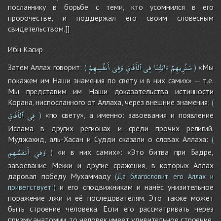
посланнику в борьбе с теми, кто усомнился в его
пророчестве, и поддержал его своим словесным
свидетельством.]]
Ибн Касир
سَنُرِيهِمْ
ءَايَٰتِنَا
فِى
ٱلأَفَاقِ
وَفِىۤ
أَنفُسِهِمْ
Затем Аллах говорит:
«Мы
(
)
покажем им Наши знамения по свету и в них самих» — т.е.
Мы представим им Наши доказательства истинности
Корана, ниспосланного от Аллаха, через внешние знамения;
(
فِى
ٱلأَفَاقِ
«по свету», а именно: завоевания и появление
)
Ислама в других регионах и среди прочих религий.
Муджахид, аль-Хасан и Судди сказали о словах Аллаха:
(
وَفىِۤ
أَنفسُهِمِ
«и в них самих»: «Это битва при Бадре,
)
завоевание Мекки и другие сражения, в которых Аллах
даровал победу Мухаммаду
(Да благословит его Аллах и
и его сподвижникам и нанёс унизительное
приветствует!)
поражение лжи и её последователям. Это также может
быть строение человека. Если его рассматривать через
призму анатомии, то человек имеет удивительное строение,