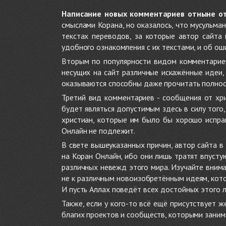
Написание новых комментариев отныне о
смыслами Корана, но оказалось, что мусульма
текстах переводов, за которые автор сайта
удобного ознакомления с их текстами, и об ош
Вторым по популярности видом комментариев
несущих на сайт различные искажённые идеи
оказываются способны даже прочитать полност
Третий вид комментариев - сообщения от хри
будет являться допустимым здесь в силу тог
христиан, которые им было бы хорошо исправ
Онлайн не подлежит.
В свете вышеуказанных причин, автор сайта 
на Коран Онлайн, ибо они лишь тратят впуст
различных невежд этого мира. Изучайте внима
не к различным новоизобретённым идеям, кото
И пусть Аллах поведёт всех достойных этого 
Также, если у кого-то всё ещё присутствует 
благих проектов и сообществ, которыми заним