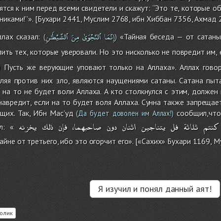
ятся к ним перед всеми свидетели и скажут: ‘‘Это те, которые о
иками!’’». [Бухари 2441, Муслим 2768, ибн Хиббан 7356, Ахмад 2
إِنّمَا
ٱلنّجْوَىٰ
مِنَ
ٱلشّيْطَـٰنِ
лах сказал:
«Тайная беседа — от сатаны
(
)
ить тех, которые уверовали. Но это нисколько не повредит им, 
Пусть же верующие уповают только на Аллаха». Аллах говор
)
ляя против них зло, являются наущениями сатаны. Сатана пыт
 на то не будет воли Аллаха. А кто столкнулся с этим, должен 
навредит, если на то будет воля Аллаха. Сунна также запреща
щих. Так, Ибн Мас’уд
сообщил,что
(Да будет доволен им Аллах!)
كنتم
ثلاثة
فل
يتناجين
اثنان
دون
صاحبهما،
فإن
ذلك
يخزنه
л: «
йне от третьего, ибо это огорчит его». [«Сахих» Бухари 1169, М
Я изучил и понял данный аят!
олик