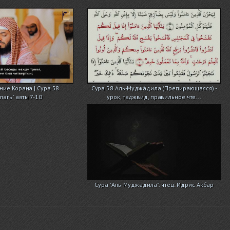
ние Корана | Сура 58
Сура 58 Аль-Муджа́дила (Препирающаяся) -
агь" аяты 7-10
урок, таджвид, правильное чте...
Сура "Аль-Муджадила". чтец: Идрис Акбар