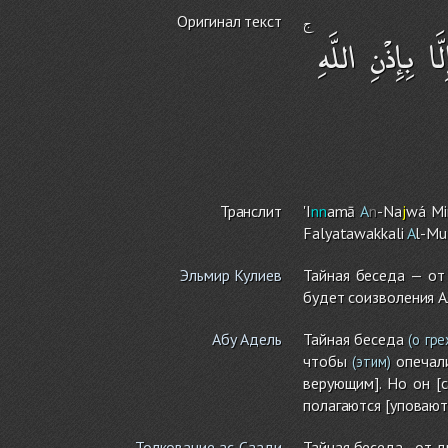
Оригинал текст
َا بِإِذْنِ اللَّهِ
Транслит
'I
nn
amā
A
n
-Na
j
wá Mi
Falyatawakkali
A
l-Mu
Эльмир Кулиев
Тайная беседа — от 
будет соизволения А
Абу Адель
Тайная беседа
(о гре
чтобы
опечали
(этим)
верующим]. Но он [с
полагаются [уповаю
Толкование ас-Саади
Тайная беседа - от д