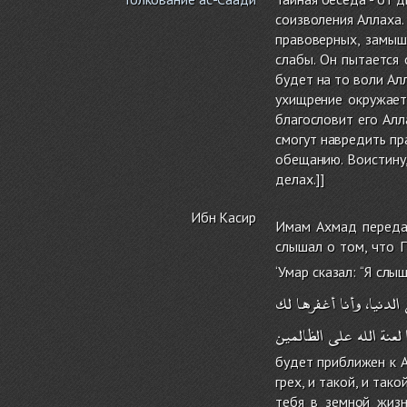
соизволения Аллаха.
правоверных, замыш
слабы. Он пытается 
будет на то воли Ал
ухищрение окружае
благословит его Алл
смогут навредить пр
обещанию. Воистину,
делах.]]
Ибн Касир
Имам Ахмад передал
слышал о том, что 
‘Умар сказал: ‘‘Я сл
الدنيا،
وأنا
أغفرها
لك
لعنة
الله
على
الظالمين
будет приближен к А
грех, и такой, и так
тебя в земной жизн