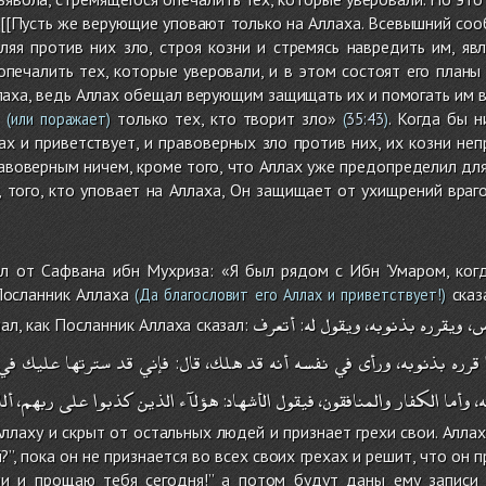
 [[Пусть же верующие уповают только на Аллаха. Всевышний соо
ляя против них зло, строя козни и стремясь навредить им, я
опечалить тех, которые уверовали, и в этом состоят его планы 
лаха, ведь Аллах обещал верующим защищать их и помогать им в 
т
только тех, кто творит зло»
. Когда бы н
(или поражает)
(
35:43
)
ах и приветствует, и правоверных зло против них, их козни неп
авоверным ничем, кроме того, что Аллах уже предопределил для 
 того, кто уповает на Аллаха, Он защищает от ухищрений враг
 от Сафвана ибн Мухриза: «Я был рядом с Ибн ‘Умаром, когда
Посланник Аллаха
сказ
(Да благословит его Аллах и приветствует!)
اس
ويقرره
بذنوبه،
ويقول
له
أتعرف
ышал, как Посланник Аллаха сказал:
:
قرره
بذنوبه،
ورأى
في
نفسه
أنه
قد
هلك،
قال
فإني
قد
سترتها
عليك
في
:
ه
وأما
الكفار
والمنافقون،
فيقول
الأشهاد
هؤلآء
الذين
كذبوا
على
ربهم،
ألا
:
ллаху и скрыт от остальных людей и признает грехи свои. Аллах
ой?’’, пока он не признается во всех своих грехах и решит, что он
и и прощаю тебя сегодня!’’ а потом будут даны ему записи 