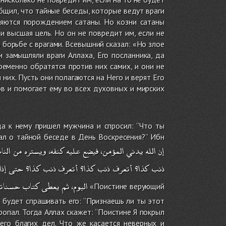
бщил, что тайные беседы, которые ведут враги
вляются порождением сатаны. Но козни сатаны
и высшая цель. Но он не повредит им, если не
борьбе с врагами. Всевышний сказал: «Но злое
и замышляли враги Аллаха, Его посланника, да
ременно обратятся против них самих, и они не
них. Пусть они полагаются на Него и верят Его
ов и помогает ему во всех духовных и мирских
 к нему пришел мужчина и спросил: ‘‘Что ты
ал о тайной беседе в День Воскресения?’’ Ибн
إن
الله
يدني
المؤمن،
فيضع
عليه
كنفه،
ويستره
من
الن،
ذنب
كذا؟
أتعرف
ذنب
كذا؟
أتعرف
ذنب
كذا؟
حتى
إذا
اليوم،
ثم
يعطى
كتاب
حسنات،
«Поистине верующий
 будет спрашивать его: ‘‘Признаешь ли ты этот
 пропал. Тогда Аллах скажет: ‘‘Поистине Я покрыл
его благих дел. Что же касается неверных и