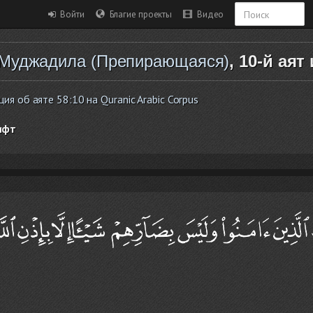
Войти
Благие проекты
Видео
Муджадила (Препирающаяся)
, 10-й аят
я об аяте 58:10 на Quranic Arabic Corpus
ифт