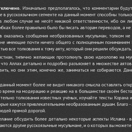
тключено.
Изначально предполагалось, что комментарии будут
не в русскоязычном сегменте на данный момент способны только
 в любом случае не несёт никакой ответственности, ибо он л
ибках более правильно было бы писать авторам переводов, а не 
 оказались сообщения необразованных мусульман, толком не
, не имеющие почти ничего общего с полноценным пониманием
ью все толкования к тому аяту, который они решили обсуждать.
стиан, типично желающих протолкнуть свою идеологию на мус
о, что Аллах детально и подробно разъясняет в множестве аято
ить, но они этим, конечно же, заниматься не собираются. Да
в данный момент более не видит никакого смысла оставлять от
ую время на модерацию и реакцию на в большинстве своём бест
тельно толкования известных учёных, изучайте тексты Корана и 
рые кажутся привлекательными необразованным душам. Благо - в 
людей прямой дорогой.
желание обсудить более детально некоторые аспекты Ислама - в
аются другие русскоязычные мусульмане, и о которых вы может