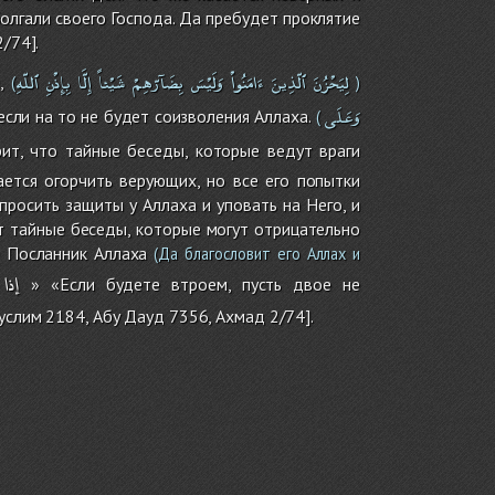
болгали своего Господа. Да пребудет проклятие
/74].
لِيَحْزُنَ
ٱلّذِينَ
ءَامَنُواْ
وَلَيْسَ
بِضَآرّهِمْ
شَيْئاً
إِلَّا
بِإِذْنِ
ٱللّهِ
,
(
)
وَعَلَى
если на то не будет соизволения Аллаха.
(
ит, что тайные беседы, которые ведут враги
ается огорчить верующих, но все его попытки
просить защиты у Аллаха и уповать на Него, и
ет тайные беседы, которые могут отрицательно
 Посланник Аллаха
(Да благословит его Аллах и
إذا
» «Если будете втроем, пусть двое не
услим 2184, Абу Дауд 7356, Ахмад 2/74].