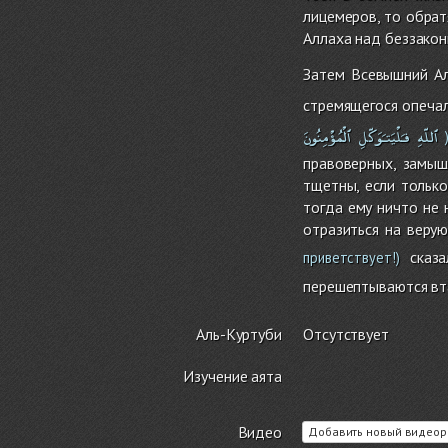
лицемеров, то обрат
Аллаха над беззаконн
Затем Всевышний Ал
стремящегося опечал
ٱللّهِ
فـَلْيَتـَوَكّلِ
ٱلْمُؤْمِنُونَ
правоверных, замыш
тщетны, если только
тогда ему ничто не 
отразиться на верую
сказа
приветствует!)
перешептываются вта
Аль-Куртуби
Отсутствует
Изучение аята
Видео
Добавить новый видеор