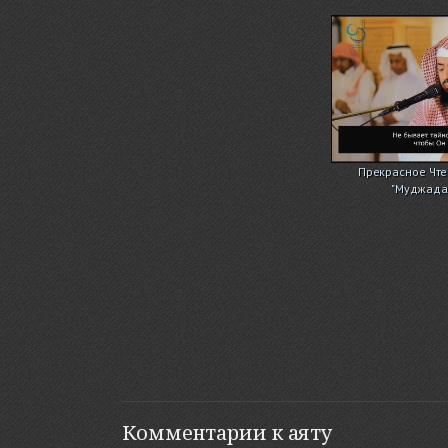
Прекрасное Чте
"Муджадал
Комментарии к аяту