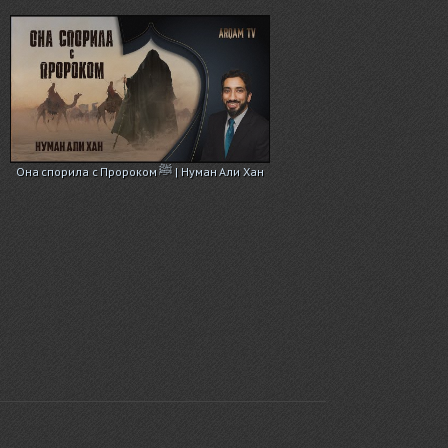
Она спорила с Пророком ﷺ | Нуман Али Хан