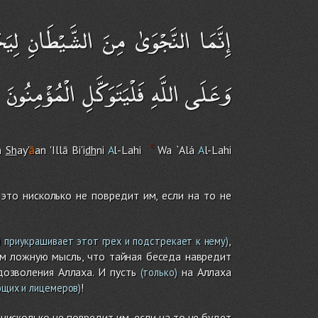
إِنَّمَا النَّجْوَىٰ مِنَ الشَّيْطَانِ لِي ۚ
وَعَلَى اللَّهِ فَلْيَتَوَكَّلِ الْمُؤْمِنُونَ
m
Sh
ay'
ā
an 'Illā Bi'i
dh
ni
A
l-Lah
i
Wa `Alá
A
l-Lah
i
это нисколько не повредит им, если на то не
,
 приукрашивает этот грех и подстрекает к нему)
м ложную мысль, что тайная беседа навредит
дозволения Аллаха. И пусть
на Аллаха
(только)
!
ющих и лицемеров)
 нисколько не повредит им, если на то не будет