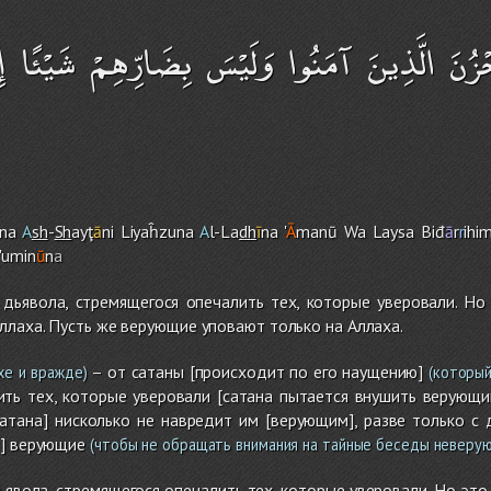
َحْزُنَ الَّذِينَ آمَنُوا وَلَيْسَ بِضَارِّهِمْ شَيْئًا إِلّ
na
A
sh
-
Sh
ayţ
ā
ni Liyaĥzuna
A
l-La
dh
ī
na '
Ā
manū Wa Laysa Biđ
ā
r
r
ihi
'umin
ū
n
a
дьявола, стремящегося опечалить тех, которые уверовали. Но 
ллаха. Пусть же верующие уповают только на Аллаха.
– от сатаны [происходит по его наущению]
хе и вражде)
(который
ть тех, которые уверовали [сатана пытается внушить верующи
атана] нисколько не навредит им [верующим], разве только с 
т] верующие
(чтобы не обращать внимания на тайные беседы неверу
ьявола, стремящегося опечалить тех, которые уверовали. Но это