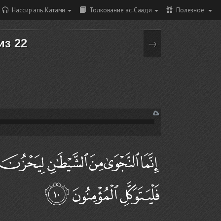
Нассир аль-Катами
Толкование ас-Саади
Полезное
 из 22
→