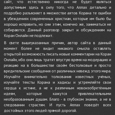
сайт, что естественно никогда не будет являться
допустимым здесь в силу того, что Аллах детально и
подробно разъясняет в множестве аятов Корана те ошибки
в убеждениях современных христиан, которые им было бы
хорошо исправить, но они этим, конечно же, заниматься не
собираются. Данный разговор закрыт и обсуждениям на
Коран Онлайн не подлежит.
В свете вышеуказанных причин, автор сайта в данный
момент более не видит никакого смысла оставлять
открытой возможность писать новые комментарии на Коран
Онлайн, ибо они лишь тратят впустую время на модерацию и
реакцию на в большинстве своём бестолковые и просто
вредительские сообщения от различных невежд этого мира.
Изучайте внимательно толкования известных учёных,
изучайте тексты Корана и хадисы и устремляйте свои
сердца к истине, а не к различным новоизобретённым
идеям, которые кажутся привлекательными
необразованным душам. Благо - в глубоком знании, а не в
следовании страстям. И пусть Аллах поведёт всех
достойных этого людей прямой дорогой.