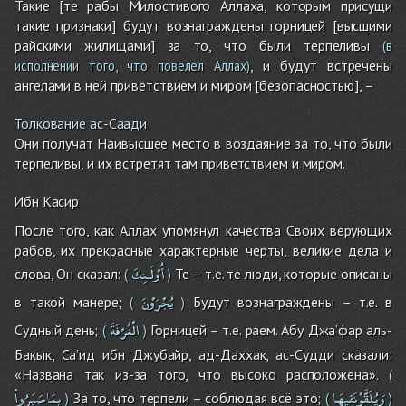
Такие [те рабы Милостивого Аллаха, которым присущи
такие признаки] будут вознаграждены горницей [высшими
райскими жилищами] за то, что были терпеливы
(в
, и будут встречены
исполнении того, что повелел Аллах)
ангелами в ней приветствием и миром [безопасностью], –
Толкование ас-Саади
Они получат Наивысшее место в воздаяние за то, что были
терпеливы, и их встретят там приветствием и миром.
Ибн Касир
После того, как Аллах упомянул качества Своих верующих
рабов, их прекрасные характерные черты, великие дела и
أُوْلَـئِكَ
слова, Он сказал:
Те – т.е. те люди, которые описаны
(
)
يُجْزَوْنَ
в такой манере;
Будут вознаграждены – т.е. в
(
)
الْغُرْفَةَ
Судный день;
Горницей – т.е. раем. Абу Джа’фар аль-
(
)
Бакык, Са’ид ибн Джубайр, ад-Даххак, ас-Судди сказали:
«Названа так из-за того, что высоко расположена».
(
وَيُلَقَّوْنَفِيهَا
بِمَاصَبَرُواْ
За то, что терпели – соблюдая всё это;
)
(
)