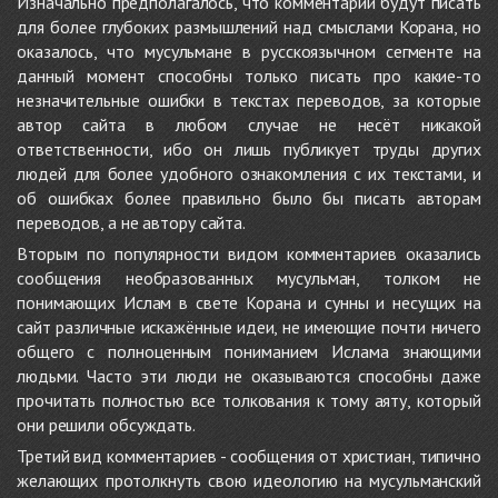
Изначально предполагалось, что комментарии будут писать
для более глубоких размышлений над смыслами Корана, но
оказалось, что мусульмане в русскоязычном сегменте на
данный момент способны только писать про какие-то
незначительные ошибки в текстах переводов, за которые
автор сайта в любом случае не несёт никакой
ответственности, ибо он лишь публикует труды других
людей для более удобного ознакомления с их текстами, и
об ошибках более правильно было бы писать авторам
переводов, а не автору сайта.
Вторым по популярности видом комментариев оказались
сообщения необразованных мусульман, толком не
понимающих Ислам в свете Корана и сунны и несущих на
сайт различные искажённые идеи, не имеющие почти ничего
общего с полноценным пониманием Ислама знающими
людьми. Часто эти люди не оказываются способны даже
прочитать полностью все толкования к тому аяту, который
они решили обсуждать.
Третий вид комментариев - сообщения от христиан, типично
желающих протолкнуть свою идеологию на мусульманский