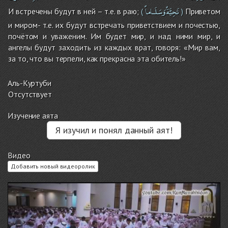
تَحِيَّةًوَسَلَـاماً
И встречены будут в ней – т.е. в раю;
Приветом
(
)
и миром- т.е. их будут встречать приветствием и почестью,
почётом и уваженим. Им будет мир, и над ними мир, и
ангелы будут заходить из каждых врат, говоря: «Мир вам,
за то, что вы терпели, как прекрасна эта обитель!»
Аль-Куртуби
Отсутствует
Изучение аята
Я изучил и понял данный аят!
Видео
Добавить новый видеоролик