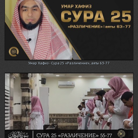
Умар Хафиз - Сура 25 «Различение», аяты 63-77