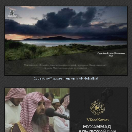
Сура Аль-Фуркан чтец Amir Al-Mohalhal