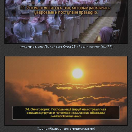
Мухаммад аль-Люхайдан. Сура 25 «Различение» (61-77)
Идрис Абкар, очень эмоционально!