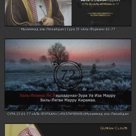
Мухаммад аль-Люхайдан | Сура 25 «Аль-Фуркан» 61-77
СУРА 25:61-77 «АЛЬ-ФУРКАН» | «РАЗЛИЧЕНИЕ»|Мухаммад аль-Люхайдан