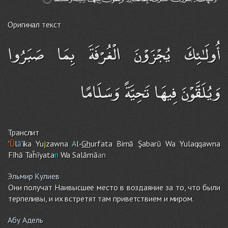
Оригинал текст
أُولَـٰئِكَ يُجْزَوْنَ الْغُرْفَةَ بِمَا صَبَرُوا
وَيُلَقَّوْنَ فِيهَا تَحِيَّةً وَسَلَامًا
Транслит
'
Ū
l
ā
'ika Yu
j
zawna
A
l-
Gh
urfata Bimā Şabarū Wa Yulaqqawna
Fīhā Taĥīyata
n
Wa Salāmā
an
Эльмир Кулиев
Они получат Наивысшее место в воздаяние за то, что были
терпеливы, и их встретят там приветствием и миром.
Абу Адель