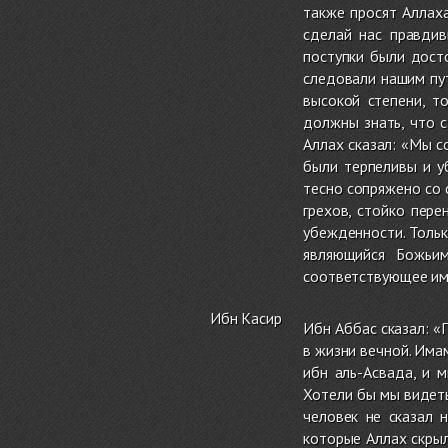
также просят Аллах
сделай нас правдив
поступки были дост
следовали нашим пу
высокой степени, т
должны знать, что 
Аллах сказал: «Мы с
были терпеливы и у
тесно сопряжено со 
грехов, стойко пер
убежденности. Тольк
являющийся Божьим
соответствующее им
Ибн Касир
Ибн Аббас сказал: «
в жизни вечной. Им
ибн аль-Асвада, и 
Хотели бы мы видеть 
человек не сказал н
которые Аллах скрыл