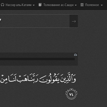
Нассир аль-Катами
Толкование ас-Саади
Полезное
7
→