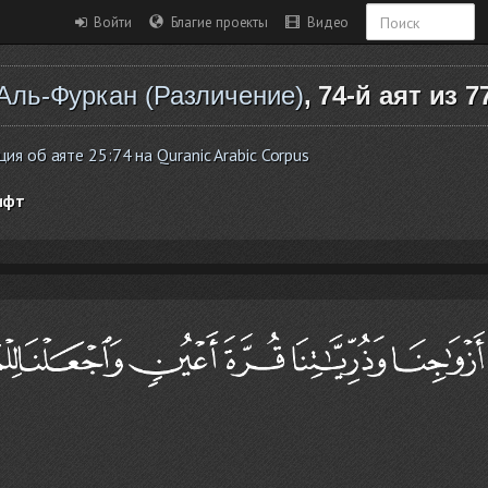
Войти
Благие проекты
Видео
Аль-Фуркан (Различение)
, 74-й аят из 7
я об аяте 25:74 на Quranic Arabic Corpus
ифт