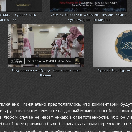
айдан | Сура 25 «Аль-
СУРА 25:61-77 «АЛЬ-ФУРКАН» | «РАЗЛИЧЕНИЕ»|
ан» 61-77
Мухаммад аль-Люхайдан
Абдуррахман ар-Рушуд - Красивое чтение
Сура 25 Аль-Фуркан 
Корана
тключено.
Изначально предполагалось, что комментарии будут
не в русскоязычном сегменте на данный момент способны только
 в любом случае не несёт никакой ответственности, ибо он л
ибках более правильно было бы писать авторам переводов, а не 
 оказались сообщения необразованных мусульман, толком не