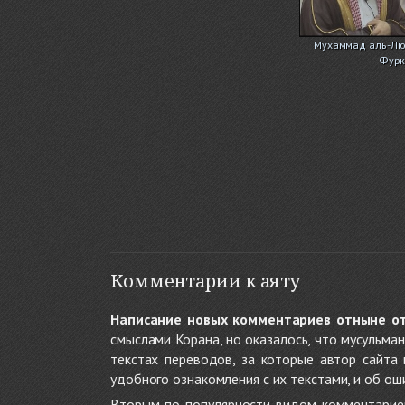
Мухаммад аль-Люх
Фурк
Комментарии к аяту
Написание новых комментариев отныне о
смыслами Корана, но оказалось, что мусульма
текстах переводов, за которые автор сайта
удобного ознакомления с их текстами, и об ош
Вторым по популярности видом комментариев