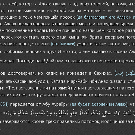
 людей, которых Аллах скинул в ад вниз головой, потому, чт
то, что он вывел вас из утроб ваших матерей – не знающих 
верующих в то, с чем пришёл пророк
(да благословит его Аллах и 
бо Аллах послал пророка в наихудшее место и наихудшее время 
чем поклонение идолам. Но он пришёл с Различием, которое ра
ловек мог считать своего отца, сына или брата неверным пото
 человек знает, что если
умрёт в таком состоянии, то
(его близкий)
его любимый человек в аду? И это то, о чём сказано в словах Ал
оворят: "Господи наш! Дай нам от наших жён и потомства прохла
مُتَّقِينَ
إِمَاماً
ов достоверная, но хадис не приведёт в Сахихах.
(
, аль-Хасан, ас-Судди, Катада и ар-Раби’ ибн Анас сказали: «т
али: «Т.е. наставленными на прямой путь и наставляющими на нег
сь их детям, а их руководство переходило к другим с пользой. Э
передаётся от Абу Хурайры
, ч
631)
(да будет доволен им Аллах)
ْ
ثَلَاثٍ
وَلَدٍ
صَالِحٍ
يَدْعُو
لَهُ،
أَوْ
عِلْمٍ
يُنْتَفَعُ
بِهِ
مِنْ
بَعْدِهِ،
أَوْ
صَدَقَةٍ
جَارِيَة
: «
:
а завершаются, кроме трёх: праведный потомок, молящийся за не
.