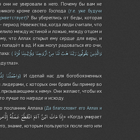
о они не уверовали в него. Почему бы вам не
никого кроме своего Господа
(т.е. уже будучи
? Вы убереглись от беды, которая
приветствует)
– период Невежества, когда люди считали, что
зделило между истиной и ложью, между отцом и
му, что Аллах открыл ему сердце для веры, и
 попадёт в ад. И как могут радоваться его очи,
وَالَّذِينَ
يَقُولُونَ
رَبَّنَا
هَبْ
لَنَا
مِنْ
أَزْوَجِنَا
وَذُرِّيَّـتِنَا
قُرَّةَ
лаха:
(
ду глаз».
وَاجْعَلْنَا
لِلْ
И сделай нас для богобоязненных
)
.е. лидерами, с которых они брали бы пример во
о, призывающими к нему». Они желают, чтобы их
то лучше по награде и исходу.
то посланник Аллаха
(Да благословит его Аллах и
إِذَا
مَاتَ
ابْنُ
آدَمَ
انْقَطَعَ
عَمَلُهُ
إِلَّامن
» «Когда умирает
го, знание, которым пользуются после него или