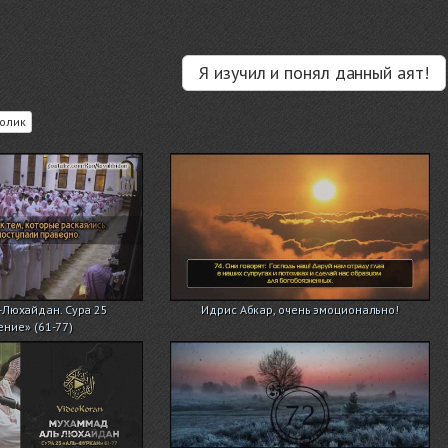
Я изучил и понял данный аят!
олик
Люхайдан. Сура 25
Идрис Абкар, очень эмоционально!
ение» (61-77)