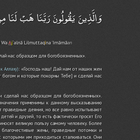
وَالَّذِينَ يَقُولُونَ رَبَّنَا هَبْ لَنَا مِنْ 
n
Wa
A
j
`alnā Lilmuttaq
ī
na 'Imāmā
an
елай нас образцом для богобоязненных».
: «Господь наш! Дай нам от наших жен
к Аллаху)
т богом и которые покорны Тебе] и сделай нас
 и сделай нас образцом для богобоязненных».
е эти значения применимы к данному высказыванию
т праведные деяния, но все равно испытывают
детей и друзей, то есть фактически просят Его
иносят великую пользу самому человеку. Более
о благочестивые жены, праведные потомки и
 которыми им приходиться сталкиваться. Они