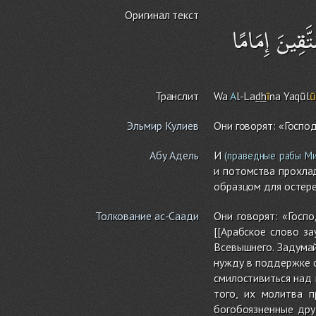
Оригинал текст
تَّقِينَ إِمَامًا
Транслит
Wa
A
l-La
dh
ī
na Yaqūl
Эльмир Кулиев
Они говорят: «Госпо
Абу Адель
И
(праведные рабы Ми
и потомства прохлад
образцом для остер
Толкование ас-Саади
Они говорят: «Госп
[[Арабское слово з
Всевышнего. Задума
нужду в поддержке с
смилостивиться над 
того, их молитва 
богобоязненные дру