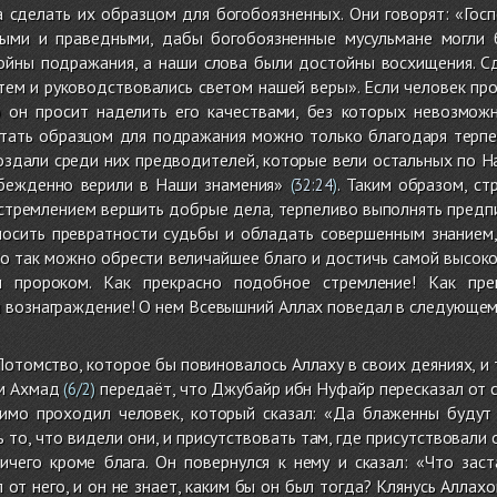
а сделать их образцом для богобоязненных. Они говорят: «Гос
ыми и праведными, дабы богобоязненные мусульмане могли б
ойны подражания, а наши слова были достойны восхищения. 
тем и руководствовались светом нашей веры». Если человек пр
о он просит наделить его качествами, без которых невозмож
стать образцом для подражания можно только благодаря терп
оздали среди них предводителей, которые вели остальных по Н
бежденно верили в Наши знамения»
. Таким образом, с
(
32:24
)
стремлением вершить добрые дела, терпеливо выполнять предпи
еносить превратности судьбы и обладать совершенным знанием
о так можно обрести величайшее благо и достичь самой высоко
 пророком. Как прекрасно подобное стремление! Как пре
 вознаграждение! О нем Всевышний Аллах поведал в следующем 
Потомство, которое бы повиновалось Аллаху в своих деяниях, и 
ам Ахмад
передаёт, что Джубайр ибн Нуфайр пересказал от 
(6/2)
мимо проходил человек, который сказал: «Да блаженны будут 
то, что видели они, и присутствовать там, где присутствовали 
ичего кроме блага. Он повернулся к нему и сказал: «Что зас
 от него, и он не знает, каким бы он был тогда? Клянусь Аллах