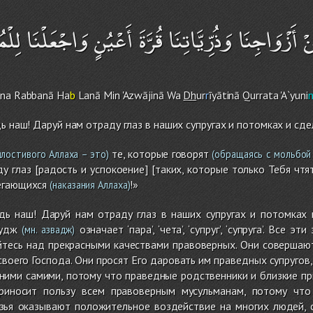
أَزْوَاجِنَا وَذُرِّيَّاتِنَا قُرَّةَ أَعْيُنٍ وَاجْعَلْنَا لِلْمُ
ū
na Rabbanā Ha
b
Lanā Min 'Azwājinā Wa
Dh
ur
r
īyātinā Qurrata 'A`yuni
дь наш! Даруй нам отраду глаз в наших супругах и потомках и сд
те, которые говорят
лостивого Аллаха – это)
(обращаясь с мольбой 
у глаз [радость и успокоение] [таких, которые только Тебя чтя
егающихся
!»
(наказания Аллаха)
одь наш! Даруй нам отраду глаз в наших супругах и потомках
аудж
означает ‘пара’, ‘чета’, ‘супруг’, ‘супруга’. Вс
(мн. азвадж)
йтесь над прекрасными качествами правоверных. Они совершаю
воего Господа. Они просят Его даровать им праведных супругов, 
ними самими, потому что праведные родственники и близкие пр
приносит пользу всем правоверным мусульманам, потому чт
зья оказывают положительное воздействие на многих людей, с