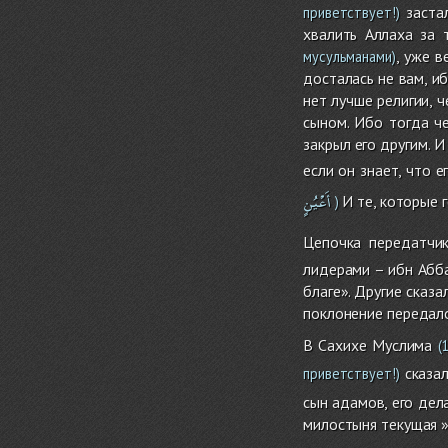
застал
приветствует!)
хвалить Аллаха за 
, уже 
мусульманами)
досталась не вам, и
нет лучше религии, 
сыном. Ибо тогда че
закрыл его другим. И
если он знает, что 
أَعْيُنٍ
И те, которые г
)
Цепочка передатчик
лидерами – ибн Аббас
благе». Другие сказ
поклонение передало
В Сахихе Муслима
(1
сказал
приветствует!)
сын адамов, его дел
милостыня текущая »