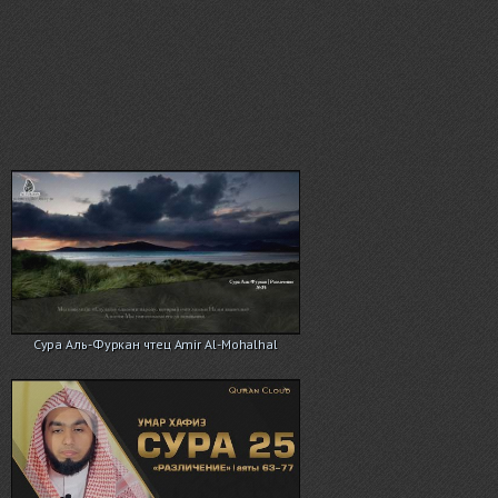
Сура Аль-Фуркан чтец Amir Al-Mohalhal