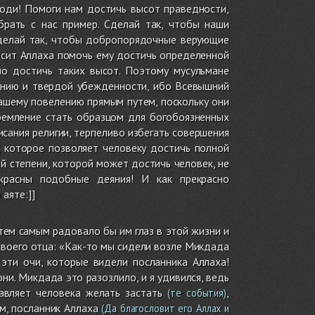
поди! Помоги нам достичь высот праведности,
рать с нас пример. Сделай так, чтобы наши
Сделай так, чтобы добропорядочные верующие
осит Аллаха помочь ему достичь определенной
но достичь таких высот. Поэтому мусульмане
ению и твердой убежденности, ибо Всевышний
ашему повелению прямым путем, поскольку они
тремление стать образцом для богобоязненных
сания религии, терпеливо избегать совершения
, которое позволяет человеку достичь полной
й степени, которой может достичь человек, не
красны подобные деяния! И как прекрасно
аяте:]]
тем самым радовало бы им глаз в этой жизни и
своего отца: «Как-то мы сидели возле Микдада
эти очи, которые видели посланника Аллаха!
они. Микдада это разозлило, и я удивился, ведь
тавляет человека желать застать
,
(те события)
ом, посланник Аллаха
(Да благословит его Аллах и