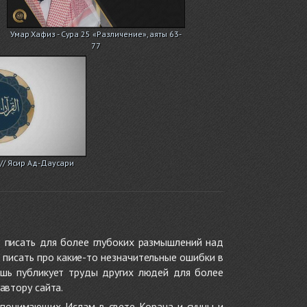
Умар Хафиз - Сура 25 «Различение», аяты 63-
77
// Ясир Ад-Даусари
 писать для более глубоких размышлений над
 писать про какие-то незначительные ошибки в
ишь публикует труды других людей для более
автору сайта.
 понимающих Ислам в свете Корана и сунны и