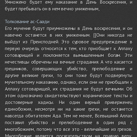
Умножено будет ему наказание в День Воскресения, и
будет пребывать он в нем вечно униженным,
Толкование ас-Саади
Его мучения будут приумножены в День воскресения, и он
навечно останется в них униженным. [[Они никогда не
выйдут из Преисподней. Это суровое предупреждение в
первую очередь относится к тем, кто приобщает к Аллаху
сотоварищей и поклоняется вымышленным богам. Эти
нечестивцы обречены на вечные страдания. А что касается
грешников, совершающих убийство, прелюбодеяние и
другие великие грехи, то они тоже будут подвергнуты
мучительному наказанию, однако, если они не приобщали к
Аллаху сотоварищей, их страдания не будут вечными. Об
этом однозначно свидетельствуют коранические тексты и
достоверные хадисы. Ни один верный приверженец
единобожия, несмотря ни на какие грехи, не останется
навсегда обитателем Ада. Тем не менее, Всевышний Аллах
поставил убийство и прелюбодеяние в один ряд с
многобожием, потому что все это - величайшие из грехов.
Многобожие является посягательством на правую веру,