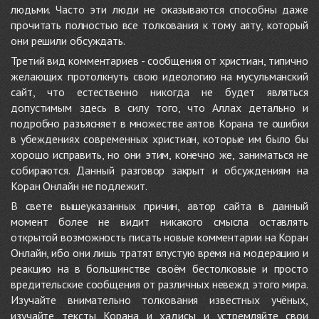
людьми. Часто эти люди не оказываются способны даже
прочитать полностью все толкования к тому аяту, который
они решили обсуждать.
Третий вид комментариев - сообщения от христиан, типично
желающих протолкнуть свою идеологию на мусульманский
сайт, что естественно никогда не будет являться
допустимым здесь в силу того, что Аллах детально и
подробно разъясняет в множестве аятов Корана те ошибки
в убеждениях современных христиан, которые им было бы
хорошо исправить, но они этим, конечно же, заниматься не
собираются. Данный разговор закрыт и обсуждениям на
Коран Онлайн не подлежит.
В свете вышеуказанных причин, автор сайта в данный
момент более не видит никакого смысла оставлять
открытой возможность писать новые комментарии на Коран
Онлайн, ибо они лишь тратят впустую время на модерацию и
реакцию на в большинстве своём бестолковые и просто
вредительские сообщения от различных невежд этого мира.
Изучайте внимательно толкования известных учёных,
изучайте тексты Корана и хадисы и устремляйте свои