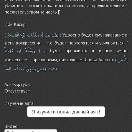
убийство - посягательством на жизнь, а прелюбодеяние -
посягательством на честь.]]
Ибн Касир
يُضَـاعَفْ
لَهُ
الْعَذَابُ
يَوْمَ
الْقِيـامَةِ
Удвоено будет ему наказание в
(
)
день воскресения – т.е. будет повторяться и усиливаться;
(
وَيَخْلُدْ
فِيهِ
مُهَاناً
И будет пребывать он в нем вечно
)
إِلاَّ
مَن
униженным – презренным, ничтожным; Слова Аллаха:
(
تَابَ
وَءَامَنَ
وَعَمِلَ
عَمَلاً
صَـالِحاً
)
Аль-Куртуби
Отсутствует
Изучение аята
Я изучил и понял данный аят!
Видео