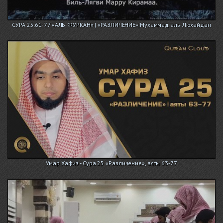
СУРА 25:61-77 «АЛЬ-ФУРКАН» | «РАЗЛИЧЕНИЕ»|Мухаммад аль-Люхайдан
Умар Хафиз - Сура 25 «Различение», аяты 63-77