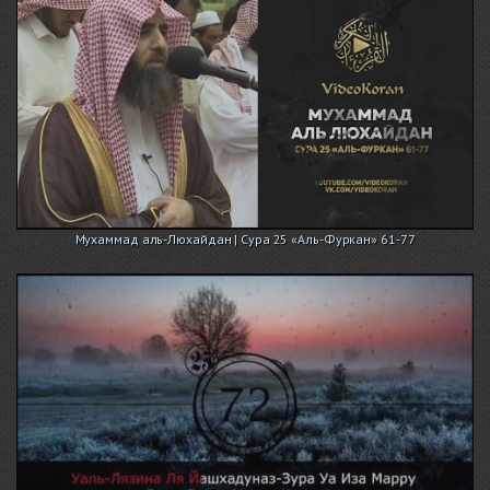
Мухаммад аль-Люхайдан | Сура 25 «Аль-Фуркан» 61-77