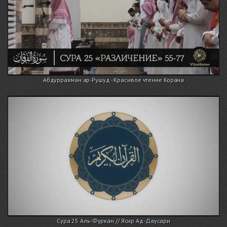
Абдуррахман ар-Рушуд - Красивое чтение Корана
Сура 25 Аль-Фуркан // Ясир Ад-Даусари