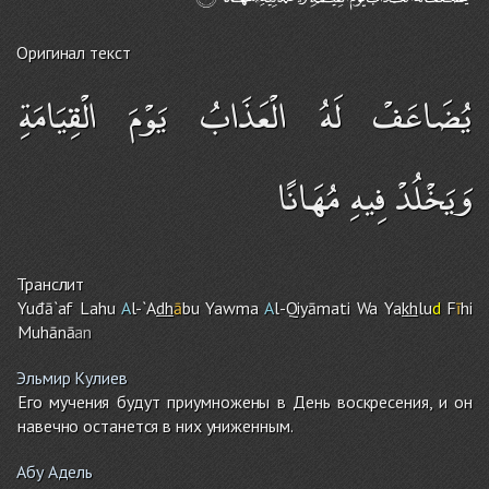
Оригинал текст
يُضَاعَفْ لَهُ الْعَذَابُ يَوْمَ الْقِيَامَةِ
وَيَخْلُدْ فِيهِ مُهَانًا
Транслит
Yuđā`af Lahu
A
l-`A
dh
ā
bu Yawma
A
l-Qiyāmati Wa Ya
kh
lu
d
F
ī
h
i
Muhānā
an
Эльмир Кулиев
Его мучения будут приумножены в День воскресения, и он
навечно останется в них униженным.
Абу Адель