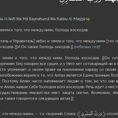
Wa
A
l-'Arđi Wa Mā Baynahumā Wa Rabbu
A
l-Ma
sh
ā
r
i
q
i
земли и того, что между ними, Господь восходов.
тель и Управитель] небес и земли и того, что между ними [тех
осходов [[И Он также Господь заходов.]]
!
(небесных тел)
, земли и того, что между ними, Господь восходов. [[Он с
рениям. Ему покорно все сущее, и у Него нет сотоварищей ни в п
сто упоминает о своем праве на поклонение наряду со своим 
ногобожники верили в то, что Аллах является Единственным Гос
. Поэтому Аллах часто напоминает людям о том, во что они ве
те Аллах назвал Себя Господом всех восходов. Речь идет о мест
существовании множества мест заката светил. Возможно, Ал
ых также говорится в следующих аятах.]]
﴾
ٱلْمَشَٰرِقِ
وَرَبُّ
﴿
, что между ними», — т.е. творений. Слова:
«госпо