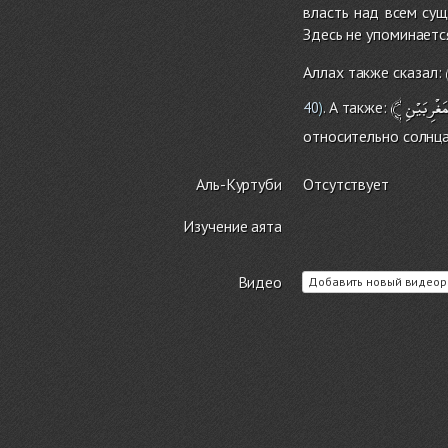
власть над всем сущ
Здесь не упоминаетс
Аллах также сказал:
﴾
مَغْرِبَيْنِ
. А также:
40
)
относительно солнца
Аль-Куртуби
Отсутствует
Изучение аята
Видео
Добавить новый видеор