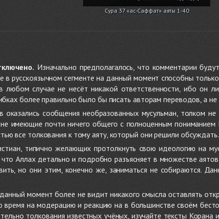
Сура 37 «ас-Саффат» аяты 1-40
тключено.
Изначально предполагалось, что комментарии будут
не в русскоязычном сегменте на данный момент способны только
 в любом случае не несёт никакой ответственности, ибо он л
ибках более правильно было бы писать авторам переводов, а не 
 оказались сообщения необразованных мусульман, толком не
, не имеющие почти ничего общего с полноценным пониманием
ью все толкования к тому аяту, который они решили обсуждать.
стиан, типично желающих протолкнуть свою идеологию на мус
о, что Аллах детально и подробно разъясняет в множестве аято
ить, но они этим, конечно же, заниматься не собираются. Да
в данный момент более не видит никакого смысла оставлять от
ую время на модерацию и реакцию на в большинстве своём бест
тельно толкования известных учёных, изучайте тексты Корана и 