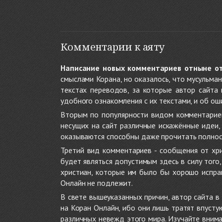
Комментарии к аяту
Написание новых комментариев отныне о
смыслами Корана, но оказалось, что мусульма
текстах переводов, за которые автор сайта
удобного ознакомления с их текстами, и об ош
Вторым по популярности видом комментариев
несущих на сайт различные искажённые идеи
оказываются способны даже прочитать полност
Третий вид комментариев - сообщения от хри
будет являться допустимым здесь в силу тог
христиан, которые им было бы хорошо исправ
Онлайн не подлежит.
В свете вышеуказанных причин, автор сайта 
на Коран Онлайн, ибо они лишь тратят впуст
различных невежд этого мира. Изучайте внима