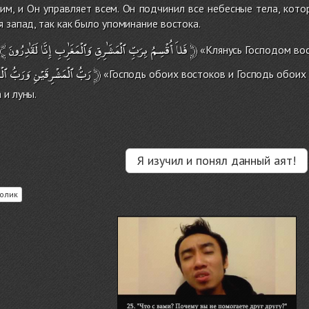
им, и Он управляет всем. Он подчинил все небесные тела, кото
я запад, так как было упоминание востока.
﴾
لَقَٰدِرُونَ
إِنَّا
وَٱلْمَغَٰرِبِ
ٱلْمَشَٰرِقِ
بِرَبِّ
أُقْسِمُ
فَلاَ
﴿
«Клянусь Господом вос
ٱلْ
وَرَبُّ
ٱلْمَشْرِقَيْنِ
رَبُّ
﴿
«Господь обоих востоков и Господь обоих
 и луны.
Я изучил и понял данный аят!
олик