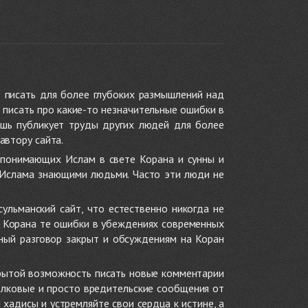
 писать для более глубоких размышлений над
 писать про какие-то незначительные ошибки в
ишь публикует труды других людей для более
автору сайта.
 понимающих Ислам в свете Корана и сунны и
 Ислама знающими людьми. Часто эти люди не
ульманский сайт, что естественно никогда не
в Корана те ошибки в убеждениях современных
нный разговор закрыт и обсуждениям на Коран
крытой возможность писать новые комментарии
олковые и просто вредительские сообщения от
хадисы и устремляйте свои сердца к истине, а