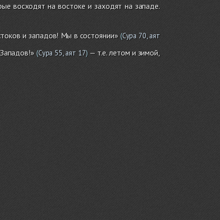
рые восходят на востоке и заходят на западе.
токов и западов! Мы в состоянии»
(
Сура 70, аят
 Западов!»
— т.е. летом и зимой,
(
Сура 55, аят 17
)