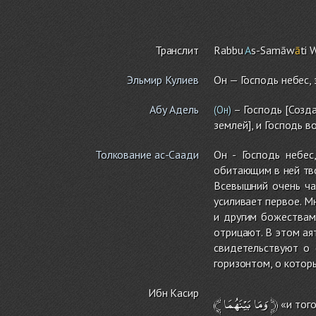
Транслит
Rabbu
A
s-Samāw
ā
ti 
Эльмир Кулиев
Он — Господь небес, 
Абу Адель
– Господь [Созда
(Он)
землей], и Господь в
Толкование ас-Саади
Он - Господь небес
обитающим в ней тво
Всевышний очень ча
усиливает первое. М
и другим божествам
отрицают. В этом ая
свидетельствуют о 
горизонтом, о котор
Ибн Касир
﴾
بَيْنَهُمَا
وَمَا
﴿
«и того