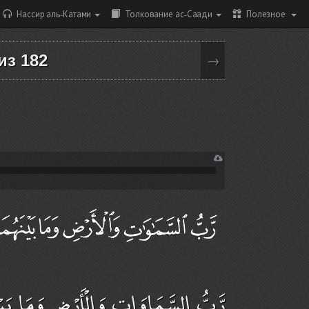
Нассир аль-Катами
Толкование ас-Саади
Полезное
 из 182
→
رَّبُّ السَّمَاوَاتِ وَالْأَرْضِ وَمَا بَيْ