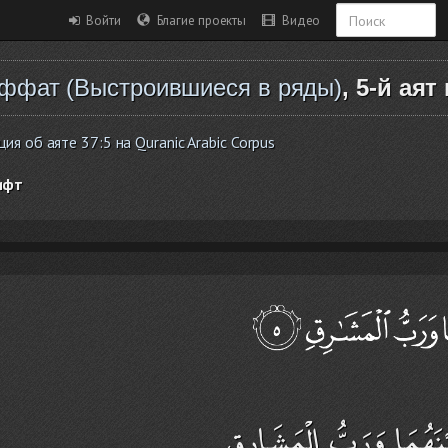
Войти
Благие проекты
Видео
ффат (Выстроившиеся в ряды)
, 5-й аят
 об аяте 37:5 на Quranic Arabic Corpus
ифт
نَهُمَا وَرَبُّ الْمَشَارِقِ