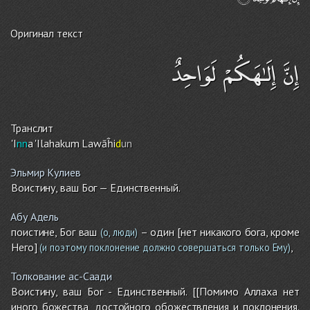
Оригинал текст
إِنَّ إِلَـٰهَكُمْ لَوَاحِدٌ
Транслит
'I
nn
a 'Ilahaku
m
Lawāĥi
d
un
Эльмир Кулиев
Воистину, ваш Бог — Единственный.
Абу Адель
поистине, Бог ваш
– один [нет никакого бога, кроме
(о, люди)
Него]
,
(и поэтому поклонение должно совершаться только Ему)
Толкование ас-Саади
Воистину, ваш Бог - Единственный. [[Помимо Аллаха нет
иного божества, достойного обожествления и поклонения.