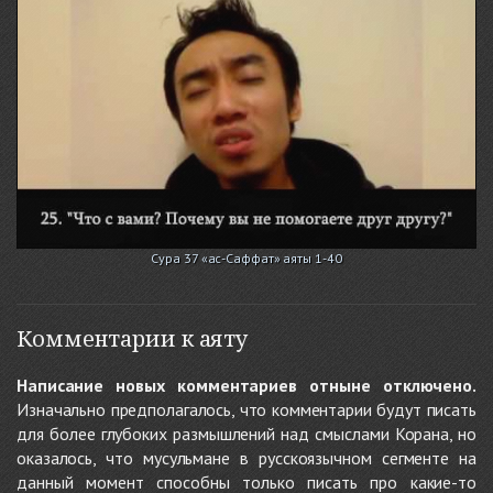
Сура 37 «ас-Саффат» аяты 1-40
Комментарии к аяту
Написание новых комментариев отныне отключено.
Изначально предполагалось, что комментарии будут писать
для более глубоких размышлений над смыслами Корана, но
оказалось, что мусульмане в русскоязычном сегменте на
данный момент способны только писать про какие-то