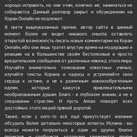
хорошо исправить, но они этим, конечно же, заниматься не
собираются. Данный разговор закрыт и обсуждениям на
Коран Онлайн не подлежит.
В свете вышеуказанных причин, автор сайта в данный
момент более не видит никакого смысла оставлять
открытой возможность писать новые комментарии на Коран
Онлайн, ибо они лишь тратят впустую время на модерацию и
реакцию на в большинстве своём бестолковые и просто
вредительские сообщения от различных невежд этого мира.
Изучайте внимательно толкования известных учёных,
изучайте тексты Корана и хадисы и устремляйте свои
сердца к истине, а не к различным новоизобретённым
идеям, которые кажутся привлекательными
необразованным душам. Благо - в глубоком знании, а не в
следовании страстям. И пусть Аллах поведёт всех
достойных этого людей прямой дорогой.
Также, если у кого-то всё ещё присутствует желание
обсудить более детально некоторые аспекты Ислама - вы
всегда можете погрузиться в один из других благих
проектов и сообществ, которыми занимаются другие