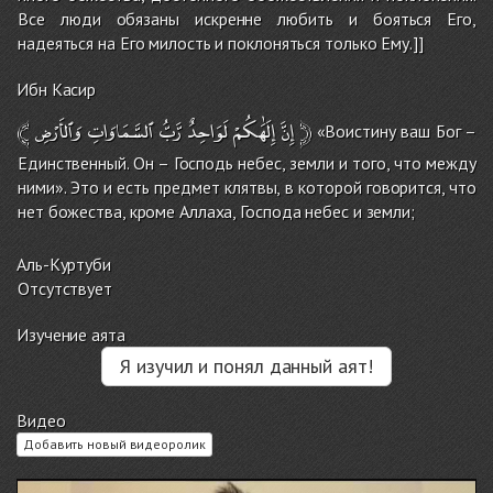
Все люди обязаны искренне любить и бояться Его,
надеяться на Его милость и поклоняться только Ему.]]
Ибн Касир
﴾
وَٱلأَرْضِ
ٱلسَّمَاوَاتِ
رَّبُّ
لَوَاحِدٌ
إِلَٰهَكُمْ
إِنَّ
﴿
«Воистину ваш Бог –
Единственный. Он – Господь небес, земли и того, что между
ними». Это и есть предмет клятвы, в которой говорится, что
нет божества, кроме Аллаха, Господа небес и земли;
Аль-Куртуби
Отсутствует
Изучение аята
Я изучил и понял данный аят!
Видео
Добавить новый видеоролик