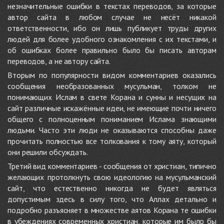
незначительные ошибки в текстах переводов, за которые
автор сайта в любом случае не несёт никакой
ответственности, ибо он лишь публикует труды других
людей для более удобного ознакомления с их текстами, и
об ошибках более правильно было бы писать авторам
переводов, а не автору сайта.
Вторым по популярности видом комментариев оказались
сообщения необразованных мусульман, толком не
понимающих Ислам в свете Корана и сунны и несущих на
сайт различные искажённые идеи, не имеющие почти ничего
общего с полноценным пониманием Ислама знающими
людьми. Часто эти люди не оказываются способны даже
прочитать полностью все толкования к тому аяту, который
они решили обсуждать.
Третий вид комментариев - сообщения от христиан, типично
желающих протолкнуть свою идеологию на мусульманский
сайт, что естественно никогда не будет являться
допустимым здесь в силу того, что Аллах детально и
подробно разъясняет в множестве аятов Корана те ошибки
в убеждениях современных христиан, которые им было бы