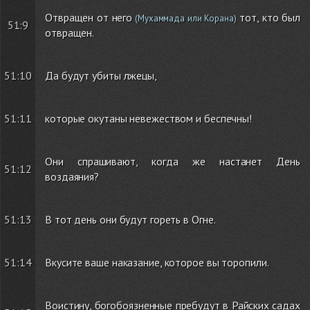
Отвращен от него
тот, кто был
(Мухаммада или Корана)
51:9
отвращен.
51:10
Да будут убиты лжецы,
51:11
которые окутаны невежеством и беспечны!
Они спрашивают, когда же настанет День
51:12
воздаяния?
51:13
В тот день они будут гореть в Огне.
51:14
Вкусите ваше наказание, которое вы торопили.
Воистину, богобоязненные пребудут в Райских садах