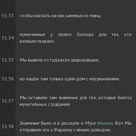
51:33
чтобы наслать на них каменья из глины,
помеченные у твоего Господа для тех, кто
51:34
излишествовал».
51:35
Мы вывели оттуда всех уверовавших,
51:36
но нашли там только один дом с мусульманами.
Мы оставили там знамение для тех, которые боятся
51:37
мучительных страданий.
Знамение было и в рассказе о Мусе
. Вот Мы
(Моисее)
51:38
отправили его к Фараону с явным доводом.