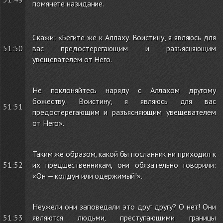
помянете назидание.
Скажи: «Бегите же к Аллаху. Воистину, я являюсь для
51:50
вас предостерегающим и разъясняющим
увещевателем от Него.
Не поклоняйтесь наряду с Аллахом другому
божеству. Воистину, я являюсь для вас
51:51
предостерегающим и разъясняющим увещевателем
от Него».
Таким же образом, какой бы посланник ни приходил к
51:52
их предшественникам, они обязательно говорили:
«Он — колдун или одержимый!».
Неужели они заповедали это друг другу? О нет! Они
51:53
являются людьми, преступающими границы