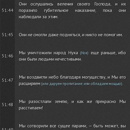
Они ослушались веления своего Господа, и их
51:44
поразило губительное наказание, пока они
наблюдали за этим.
51:45
Они не смогли даже подняться, и никто не помог им.
Мы уничтожили народ Нуха
еще раньше, ибо
(Ноя)
51:46
они были людьми нечестивыми.
Мы воздвигли небо благодаря могуществу, и Мы его
51:47
расширяем
.
(или даруем пропитание; или обладаем мощью)
Мы разостлали землю, и как же прекрасно Мы
51:48
расстилаем!
Мы сотворили все сущее парами, — быть может, вы
51:49