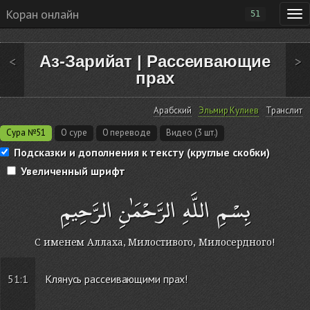
Коран онлайн
51
Аз-Зарийат
|
Рассеивающие
<
>
прах
Арабский
Эльмир Кулиев
Транслит
Сура №51
О суре
О переводе
Видео (3 шт.)
Подсказки и дополнения к тексту (круглые скобки)
Увеличенный шрифт
بِسْمِ اللَّهِ الرَّحْمَٰنِ الرَّحِيمِ
С именем Аллаха, Милостивого, Милосердного!
51:1
Клянусь рассеивающими прах!