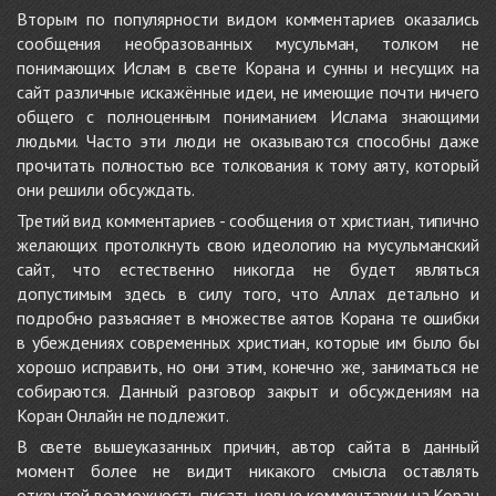
Вторым по популярности видом комментариев оказались
сообщения необразованных мусульман, толком не
понимающих Ислам в свете Корана и сунны и несущих на
сайт различные искажённые идеи, не имеющие почти ничего
общего с полноценным пониманием Ислама знающими
людьми. Часто эти люди не оказываются способны даже
прочитать полностью все толкования к тому аяту, который
они решили обсуждать.
Третий вид комментариев - сообщения от христиан, типично
желающих протолкнуть свою идеологию на мусульманский
сайт, что естественно никогда не будет являться
допустимым здесь в силу того, что Аллах детально и
подробно разъясняет в множестве аятов Корана те ошибки
в убеждениях современных христиан, которые им было бы
хорошо исправить, но они этим, конечно же, заниматься не
собираются. Данный разговор закрыт и обсуждениям на
Коран Онлайн не подлежит.
В свете вышеуказанных причин, автор сайта в данный
момент более не видит никакого смысла оставлять
открытой возможность писать новые комментарии на Коран