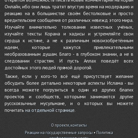
Онлайн, ибо они лишь тратят впустую время на модерацию и
реакцию на в большинстве своём бестолковые и просто
вредительские сообщения от различных невежд этого мира.
Изучайте внимательно толкования известных учёных,
изучайте тексты Корана и хадисы и устремляйте свои
сердца к истине, а не к различным новоизобретённым
идеям, которые кажутся привлекательными
необразованным душам. Благо - в глубоком знании, а не в
следовании страстям. И пусть Аллах поведёт всех
достойных этого людей прямой дорогой.
Также, если у кого-то всё ещё присутствует желание
обсудить более детально некоторые аспекты Ислама - вы
всегда можете погрузиться в один из других благих
проектов и сообществ, которыми занимаются другие
русскоязычные мусульмане, и о которых вы можете
почитать
на отдельной странице
.
О проекте, контакты
Реакции на государственные запросы
•
Политика