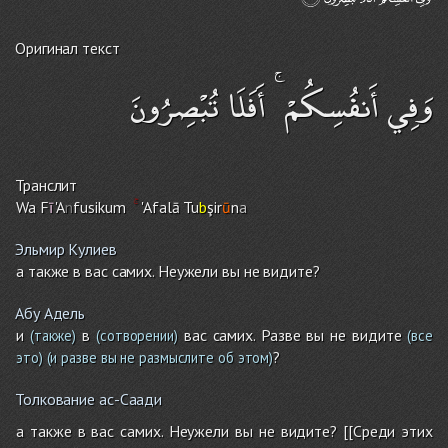
Оригинал текст
وَفِي أَنفُسِكُمْ ۚ أَفَلَا تُبْصِرُونَ
Транслит
Wa F
ī
'A
n
fusiku
m
'Afalā Tu
b
şir
ū
n
a
Эльмир Кулиев
а также в вас самих. Неужели вы не видите?
Абу Адель
и
в
вас самих. Разве вы не видите
(также)
(сотворении)
(все
?
это)
(и разве вы не размыслите об этом)
Толкование ас-Саади
а также в вас самих. Неужели вы не видите? [[Среди этих