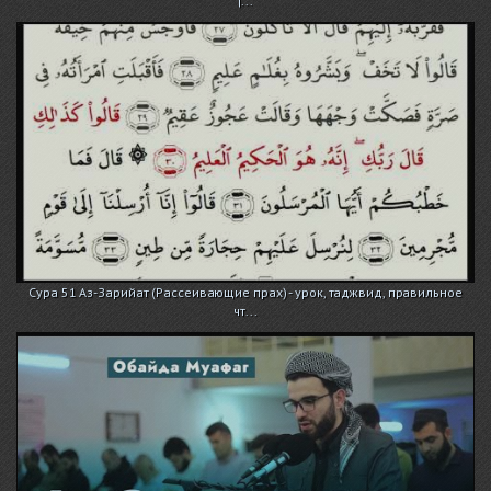
|...
Сура 51 Аз-Зарийат (Рассеивающие прах) - урок, таджвид, правильное
чт...