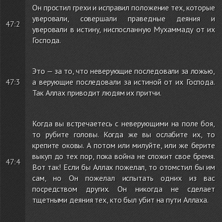
Он простил грехи и исправил положение тех, которые
уверовали, совершали праведные деяния и
47:2
уверовали в истину, ниспосланную Мухаммаду от их
Господа.
Это — за то, что неверующие последовали за ложью,
47:3
а верующие последовали за истиной от их Господа.
Так Аллах приводит людям их притчи.
Когда вы встречаетесь с неверующими на поле боя,
то рубите головы. Когда же вы ослабите их, то
крепите оковы. А потом или милуйте, или же берите
выкуп до тех пор, пока война не сложит свое бремя.
47:4
Вот так! Если бы Аллах пожелал, то отомстил бы им
сам, но Он пожелал испытать одних из вас
посредством других. Он никогда не сделает
тщетными деяния тех, кто был убит на пути Аллаха.