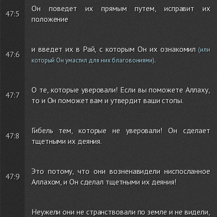
Он поведет их прямым путем, исправит их
47:5
положение
и введет их в Рай, с которым Он их ознакомил
(или
47:6
.
который Он умастил для них благовониями)
О те, которые уверовали! Если вы поможете Аллаху,
47:7
то и Он поможет вам и утвердит ваши стопы.
Гибель тем, которые не уверовали! Он сделает
47:8
тщетными их деяния.
Это потому, что они возненавидели ниспосланное
47:9
Аллахом, и Он сделал тщетными их деяния!
Неужели они не странствовали по земле и не видели,