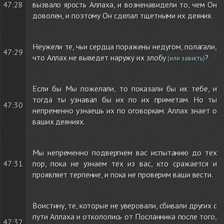
47:28
вызвало ярость Аллаха, и возненавидели то, чем Он
доволен, и поэтому Он сделал тщетными их деяния.
Неужели те, чьи сердца поражены недугом, полагали,
47:29
что Аллах не выведет наружу их злобу
?
(или зависть)
Если бы Мы пожелали, то показали бы их тебе, и
тогда ты узнавал бы их по их приметам. Но ты
47:30
непременно узнаешь их по оговоркам. Аллах знает о
ваших деяниях.
Мы непременно подвергнем вас испытанию до тех
47:31
пор, пока не узнаем тех из вас, кто сражается и
проявляет терпение, и пока не проверим ваши вести.
Воистину, те, которые не уверовали, сбивали других с
пути Аллаха и откололись от Посланника после того,
47:32