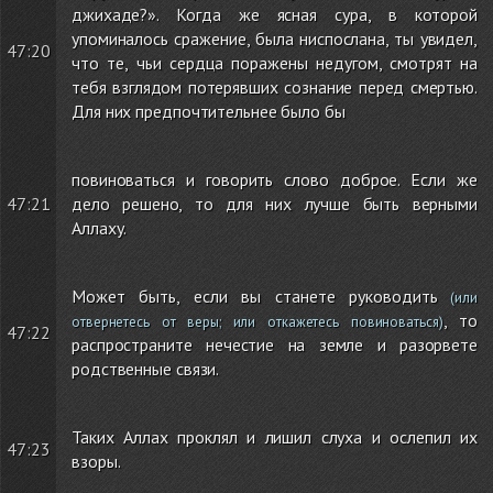
джихаде?». Когда же ясная сура, в которой
упоминалось сражение, была ниспослана, ты увидел,
47:20
что те, чьи сердца поражены недугом, смотрят на
тебя взглядом потерявших сознание перед смертью.
Для них предпочтительнее было бы
повиноваться и говорить слово доброе. Если же
47:21
дело решено, то для них лучше быть верными
Аллаху.
Может быть, если вы станете руководить
(или
, то
отвернетесь от веры; или откажетесь повиноваться)
47:22
распространите нечестие на земле и разорвете
родственные связи.
Таких Аллах проклял и лишил слуха и ослепил их
47:23
взоры.