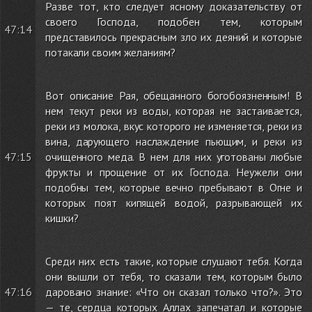
Разве тот, кто следует ясному доказательству от
своего Господа, подобен тем, которым
47:14
представилось прекрасным зло их деяний и которые
потакали своим желаниям?
Вот описание Рая, обещанного богобоязненным! В
нем текут реки из воды, которая не застаивается,
реки из молока, вкус которого не изменяется, реки из
вина, дарующего наслаждение пьющим, и реки из
47:15
очищенного меда. В нем для них уготованы любые
фрукты и прощение от их Господа. Неужели они
подобны тем, которые вечно пребывают в Огне и
которых поят кипящей водой, разрывающей их
кишки?
Среди них есть такие, которые слушают тебя. Когда
они вышли от тебя, то сказали тем, которым было
47:16
даровано знание: «Что он сказал только что?». Это
— те, сердца которых Аллах запечатал и которые