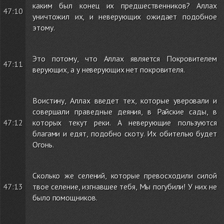
каким был конец их предшественников? Аллах
47:10
уничтожил их, и неверующих ожидает подобное
этому.
Это потому, что Аллах является Покровителем
47:11
верующих, а у неверующих нет покровителя.
Воистину, Аллах введет тех, которые уверовали и
совершали праведные деяния, в Райские сады, в
47:12
которых текут реки. А неверующие пользуются
благами и едят, подобно скоту. Их обителью будет
Огонь.
Сколько же селений, которые превосходили силой
47:13
твое селение, изгнавшее тебя, Мы погубили! У них не
было помощников.