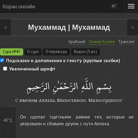
Коран онлайн
47
Мухаммад
|
Мухаммад
<
>
Арабский
Эльмир Кулиев
Транслит
Сура №47
О суре
О переводе
Видео (3 шт.)
Подсказки и дополнения к тексту (круглые скобки)
Увеличенный шрифт
بِسْمِ اللَّهِ الرَّحْمَٰنِ الرَّحِيمِ
С именем Аллаха, Милостивого, Милосердного!
Он сделал тщетными деяния тех, которые не
47:1
уверовали и сбивали других с пути Аллаха.