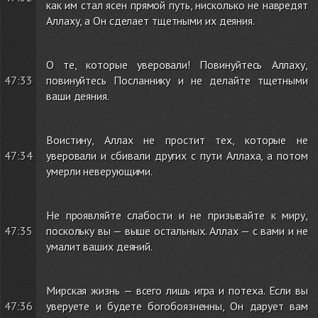
как им стал ясен прямой путь, нисколько не навредят
Аллаху, а Он сделает тщетными их деяния.
О те, которые уверовали! Повинуйтесь Аллаху,
47:33
повинуйтесь Посланнику и не делайте тщетными
ваши деяния.
Воистину, Аллах не простит тех, которые не
47:34
уверовали и сбивали других с пути Аллаха, а потом
умерли неверующими.
Не проявляйте слабости и не призывайте к миру,
47:35
поскольку вы — выше остальных. Аллах — с вами и не
умалит ваших деяний.
Мирская жизнь — всего лишь игра и потеха. Если вы
47:36
уверуете и будете богобоязненны, Он дарует вам